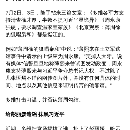
7月2日、3日，随手拈来三篇文章：《多维各军方支
持清查徐才厚，半数不提习近平显诡异》《周永康
强硬，要求调查温家宝家族》《北京观察：薄周徐
的狐唱枭和》都是挺江的。

例如“薄周徐的狐唱枭和”中说：“薄熙来在王立军逃
馆事件中请示的上级应为周永康。”笑掉人大牙。说
有媒体“信誓旦旦地称薄熙来曾试图发动政变，周永
康支持薄熙来与习近平争夺总书记大权。不过除了
几张语焉不详的网传图片外，并没有任何具体的时
间、地点以及其他信息来证明传言的确靠谱。”

多维打击习温，并否认薄周勾结。

给彭丽媛造谣 抹黑习近平
近期，多维把官场提拔了谁，扯上了彭丽媛，暗示