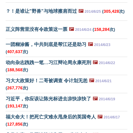
？！是谁让"野兽"与地球擦肩而过
🖼️
(
305,428
次)
2014/6/25
正义阵营里没有令政策这一票
🖼️
(
158,284
次)
2014/6/24
一团糊涂酱，中共到底是帮江还是助习
🖼️
2014/6/23
(
407,637
次)
动向杂志跩跩一笔…习江辩论周永康死刑
🖼️
2014/6/22
(
188,568
次)
习大大政策好！二哥被调查 令计划无恙
🖼️
2014/6/21
(
267,776
次)
习近平，你应该让陈光标进去凉快凉快了
🖼️
2014/6/19
(
193,147
次)
福大命大！把死亡灾难永甩身后的英国奇人
🖼️
2014/6/17
(
127,856
次)