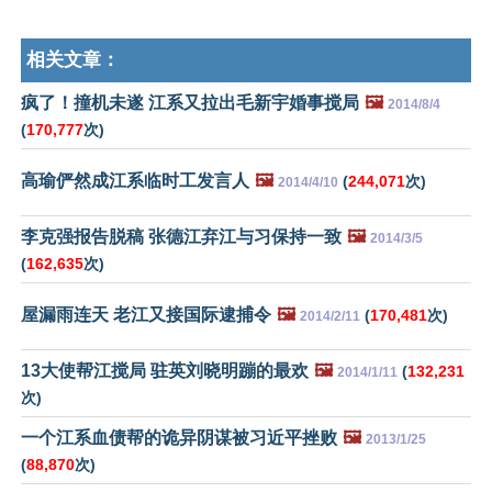
相关文章：
疯了！撞机未遂 江系又拉出毛新宇婚事搅局
🖼️
2014/8/4
(
170,777
次)
高瑜俨然成江系临时工发言人
🖼️
(
244,071
次)
2014/4/10
李克强报告脱稿 张德江弃江与习保持一致
🖼️
2014/3/5
(
162,635
次)
屋漏雨连天 老江又接国际逮捕令
🖼️
(
170,481
次)
2014/2/11
13大使帮江搅局 驻英刘晓明蹦的最欢
🖼️
(
132,231
2014/1/11
次)
一个江系血债帮的诡异阴谋被习近平挫败
🖼️
2013/1/25
(
88,870
次)