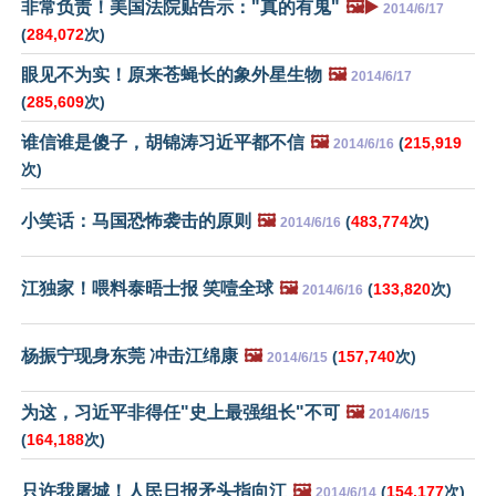
非常负责！美国法院贴告示："真的有鬼"
🖼️▶️
2014/6/17
(
284,072
次)
眼见不为实！原来苍蝇长的象外星生物
🖼️
2014/6/17
(
285,609
次)
谁信谁是傻子，胡锦涛习近平都不信
🖼️
(
215,919
2014/6/16
次)
小笑话：马国恐怖袭击的原则
🖼️
(
483,774
次)
2014/6/16
江独家！喂料泰晤士报 笑噎全球
🖼️
(
133,820
次)
2014/6/16
杨振宁现身东莞 冲击江绵康
🖼️
(
157,740
次)
2014/6/15
为这，习近平非得任"史上最强组长"不可
🖼️
2014/6/15
(
164,188
次)
只许我屠城！人民日报矛头指向江
🖼️
(
154,177
次)
2014/6/14