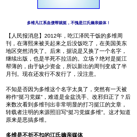
多维凡江系血债帮就挺，不愧是江氏嫡亲媒体！
【人民报消息】2012年，吃江泽民干饭的多维周
刊，在薄熙来被关起来之后没饭吃了，在美国美东
地区突然消失了。后来，据说是又换了一个名字，
继续出版，也是半死不拉活的。立场？绝对是挺江
帮薄的，由于缺少资金，所以新出的周刊变成了半
月刊。现在还发行不发行了，没注意。

不知是否因为多维这个名字太臭了，突然有一天被
称作“挺习党媒”，难道是金盆洗手、改邪归正了？后
来数次看到多维刊出非常明显的打习挺江的文章，
转载者注明的来源照旧写“挺习党媒多维”。这才知道
原来是恶搞多维。

多维是不折不扣的江氏嫡亲媒体