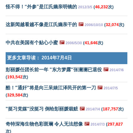
怪不得！“外参”是江氏嫡亲明镜的
(
46,232
次)
2012/3/5
这新闻越看越不像是江氏嫡亲干的
🖼️
(
32,074
次)
2006/10/10
中共在美国有个贴心小蜜
🖼️
(
41,646
次)
2006/5/30
更多文章导读：
2014年7月4日
彭丽媛任团长前一年 "东方梦露"张澜澜已退役
🖼️
2014/7/6
(
193,542
次)
酷！"通奸"将是向三呆婊江泽民开的第一刀
🖼️
2014/7/5
(
329,584
次)
"挺习党媒"没挺习 倒给彭丽媛栽赃
🖼️
(
187,757
次)
2014/7/4
奇特深海生物色彩斑斓 令人无法想像
🖼️
(
297,827
2014/7/3
次)