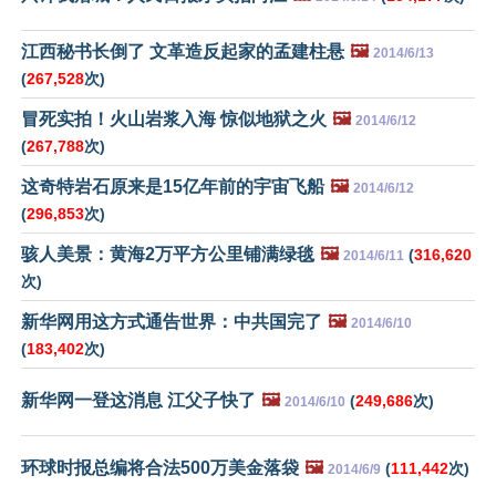
江西秘书长倒了 文革造反起家的孟建柱悬
🖼️
2014/6/13
(
267,528
次)
冒死实拍！火山岩浆入海 惊似地狱之火
🖼️
2014/6/12
(
267,788
次)
这奇特岩石原来是15亿年前的宇宙飞船
🖼️
2014/6/12
(
296,853
次)
骇人美景：黄海2万平方公里铺满绿毯
🖼️
(
316,620
2014/6/11
次)
新华网用这方式通告世界：中共国完了
🖼️
2014/6/10
(
183,402
次)
新华网一登这消息 江父子快了
🖼️
(
249,686
次)
2014/6/10
环球时报总编将合法500万美金落袋
🖼️
(
111,442
次)
2014/6/9