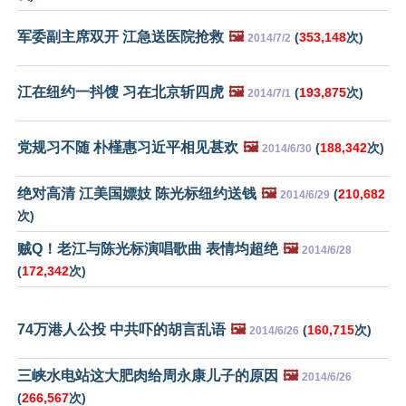
军委副主席双开 江急送医院抢救
🖼️
(
353,148
次)
2014/7/2
江在纽约一抖馊 习在北京斩四虎
🖼️
(
193,875
次)
2014/7/1
党规习不随 朴槿惠习近平相见甚欢
🖼️
(
188,342
次)
2014/6/30
绝对高清 江美国嫖妓 陈光标纽约送钱
🖼️
(
210,682
2014/6/29
次)
贼Q！老江与陈光标演唱歌曲 表情均超绝
🖼️
2014/6/28
(
172,342
次)
74万港人公投 中共吓的胡言乱语
🖼️
(
160,715
次)
2014/6/26
三峡水电站这大肥肉给周永康儿子的原因
🖼️
2014/6/26
(
266,567
次)