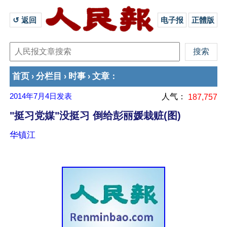
↺ 返回 
电子报
正體版
首页
分栏目
时事
文章
›
›
›
：
2014年7月4日
发表
人气：
187,757
"挺习党媒"没挺习 倒给彭丽媛栽赃(图)
华镇江