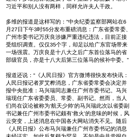
习近平和别人没有两样，同样允许夫人干政。

多维的报道是这样写的：“中央纪委监察部网站在6
月27日下午3时55分发布重磅消息：广东省委常委、
广州市委书记万庆良涉嫌严重违纪违法，目前正接
受组织调查。仅仅35个字，却足以给广东官场带来
一场强震。万庆良是十八大之后广东首位落马的省
部级官员，亦是十八大后第三位落马的候补中委。” 

报道还说：“《人民日报》官方微博很快发布快讯：
人民日报记者罗艾桦消息，广东省委常委会决定并
报中央批准：马兴瑞同志兼任广州市委书记。马兴
瑞现任广东省委委员、常委、副书记。然而，当人
们尚在议论被称为‘航天少帅’的马兴瑞此次以省委副
书记兼任广州市委书记颇有‘救火’的意味的时候，风
云突变，上述消息在中国各大网站消失不见。随后
《人民日报》公布马兴瑞兼任广州市委书记的消息
未经证实。如此反复颇为罕见，不知是中共党报自