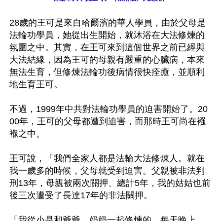
28歲的王可是來自哈爾濱的華人學員，由於父母是
法輪功學員，她從出生開始，就沐浴在大法修煉的
氛圍之中。其實，在王可來到這個世界之前已經與
大法結緣，因為王可的母親有嚴重的心臟病，本來
無法生育，但修煉法輪功後病情很快痊癒，並順利
地生育王可。

不過，1999年中共對法輪功學員的迫害開始了。20
00年，王可的父母都遭到迫害，而那時王可尚在襁
褓之中。

王可說，「我們全家人都是法輪大法修煉人。就在
我一歲多的時候，父母就受到迫害。父親被非法判
刑13年，母親被兩次關押、總計5年，我的姑姑也前
後三次遭受了長達17年的非法關押。

「我從小是和爺爺、奶奶一起修煉的。每天晚上，