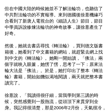
但在中國大陸的時候她並不了解法輪功，也聽信了
中共對法輪功的不實報導。來到德國後徐薏機緣巧
合看到了新唐人電視台的《細語人生》節目，節目
中學員訴說修煉法輪功的神奇故事，讓徐薏產生了
好奇。

然後，她就去書店尋找《轉法輪》，買到德文版書
籍後，她看到了中文書籍的網站，就趕緊去網上找
到中文的《轉法輪》。她剛一開始讀，「佛法」兩
個字就映入眼簾，她愣了愣，思考了一下：原來法
輪大法是「佛法」。於是，她打印出了整本《轉法
輪》書籍，開始如饑似渴地閱讀，兩天就把整本書
讀完了。

徐薏說，「我讀得很仔細，當我學到第三講的時
候，突然感覺到一股熱流，從頭頂下來貫穿到全
身。我記得很清楚，那是2006年2月份，天氣很冷，