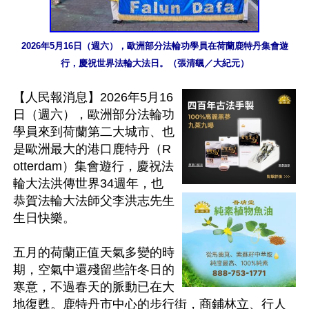
2026年5月16日（週六），歐洲部分法輪功學員在荷蘭鹿特丹集會遊
行，慶祝世界法輪大法日。（張清颻／大紀元）
【人民報消息】2026年5月16
日（週六），歐洲部分法輪功
學員來到荷蘭第二大城市、也
是歐洲最大的港口鹿特丹（R
otterdam）集會遊行，慶祝法
輪大法洪傳世界34週年，也
恭賀法輪大法師父李洪志先生
生日快樂。

五月的荷蘭正值天氣多變的時
期，空氣中還殘留些許冬日的
寒意，不過春天的脈動已在大
地復甦。鹿特丹市中心的步行街，商鋪林立、行人