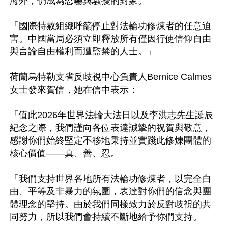
海外，仍成為恐嚇與騷擾的對象。

「國際特赦組織呼籲停止對法輪功修煉者的任意迫
害。中國當局必須立即釋放所有僅因行使信仰自由
與言論自由權利而遭監禁的人士。」

荷蘭烏特勒支省反歧視中心負責人Bernice Calmes
女士發來賀信，她在信中表示：

「值此2026年世界法輪大法日以及李洪志先生誕辰
紀念之際，我們謹向各位表達誠摯的祝賀與敬意，
感謝你們始終堅定不移地秉持並實踐此修煉團體的
核心價值——真、善、忍。

「我們支持世界各地所有法輪功修煉者，以完全自
由、平等及非暴力的氛圍，表達對你們的信念與團
體理念的堅持。由於我們同樣致力於反對歧視的共
同努力，所以我們會持續不斷地給予你們支持。
