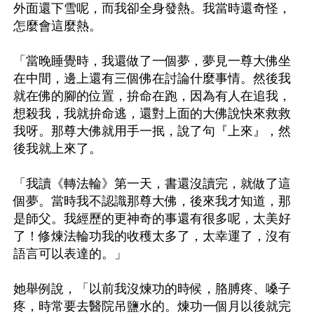
外面還下雪呢，而我卻全身發熱。我當時還奇怪，
怎麼會這麼熱。

「當晚睡覺時，我還做了一個夢，夢見一尊大佛坐
在中間，邊上還有三個佛在討論什麼事情。然後我
就在佛的腳的位置，拚命在跑，因為有人在追我，
想殺我，我就拚命逃，還對上面的大佛說快來救救
我呀。那尊大佛就用手一抿，說了句『上來』，然
後我就上來了。

「我讀《轉法輪》第一天，書還沒讀完，就做了這
個夢。當時我不認識那尊大佛，後來我才知道，那
是師父。我經歷的更神奇的事還有很多呢，太美好
了！修煉法輪功我的收穫太多了，太幸運了，沒有
語言可以表達的。」

她舉例說，「以前我沒煉功的時候，胳膊疼、嗓子
疼，時常要去醫院吊鹽水的。煉功一個月以後就完