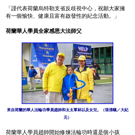
「謹代表荷蘭烏特勒支省反歧視中心，祝願大家擁
有一個愉快、健康且富有啟發性的紀念活動。」

荷蘭華人學員全家感恩大法師父
來自荷蘭的華人法輪功學員趙帥和太太覃林以及女兒。（張清颻／大紀
元）
荷蘭華人學員趙帥開始修煉法輪功時還是個小孩