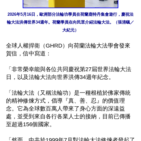
2026年5月16日，歐洲部分法輪功學員在荷蘭鹿特丹集會遊行，慶祝法
輪大法洪傳世界34週年。荷蘭學員在向民眾介紹法輪大法。（張清颻／
大紀元）
全球人權捍衛（GHRD）向荷蘭法輪大法學會發來
賀信，信中寫道：

「非常榮幸能與各位共同慶祝第27屆世界法輪大法
日，以及法輪大法向世界洪傳34週年紀念。

「法輪大法（又稱法輪功）是一種根植於佛家傳統
的精神修煉方式，倡導『真、善、忍』的價值理
念。它為全球數百萬人帶來了身心方面的深遠益
處，並受到來自各行各業人士的接納，目前已傳播
至超過156個國家。

「然而，中共於1999年7月對法輪大法修煉者發起了