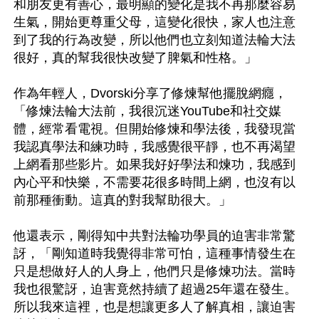
和朋友更有善心，最明顯的變化是我不再那麼容易
生氣，開始更尊重父母，這變化很快，家人也注意
到了我的行為改變，所以他們也立刻知道法輪大法
很好，真的幫我很快改變了脾氣和性格。」

作為年輕人，Dvorski分享了修煉幫他擺脫網癮，
「修煉法輪大法前，我很沉迷YouTube和社交媒
體，經常看電視。但開始修煉和學法後，我發現當
我認真學法和練功時，我感覺很平靜，也不再渴望
上網看那些影片。如果我好好學法和煉功，我感到
內心平和快樂，不需要花很多時間上網，也沒有以
前那種衝動。這真的對我幫助很大。」

他還表示，剛得知中共對法輪功學員的迫害非常驚
訝，「剛知道時我覺得非常可怕，這種事情發生在
只是想做好人的人身上，他們只是修煉功法。當時
我也很驚訝，迫害竟然持續了超過25年還在發生。
所以我來這裡，也是想讓更多人了解真相，讓迫害