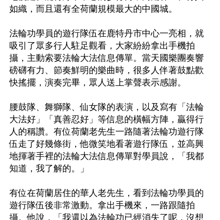
如織，而且還有全荷蘭規模最大的中國城。

法輪功學員的遊行隊伍在鹿特丹市中心一亮相，就
吸引了眾多行人駐足觀看，大家紛紛拿出手機拍
攝，主動索要法輪大法信息傳單。當天國樂團奏響
磅礴有力、節奏鮮明的樂曲時，很多人伴著鼓點歡
快搖擺，演奏完畢，眾人送上掌聲表示感謝。

腰鼓隊、舞獅隊、仙女隊的表演，以及寫有「法輪
大法好」「真善忍好」等信息的橫幅方陣，贏得行
人的稱讚。有位荷蘭老先生一路隨著法輪功遊行隊
伍走了好幾條街，他微笑地看著遊行隊伍，並高興
地揮著手裡的法輪大法信息傳單對學員說，「我都
知道，我了解的。」

有位在荷蘭居住的華人老先生，看到法輪功學員的
遊行隊伍後非常激動。拿出手機來，一路跟隨拍
攝。他說，「我還以為法輪功已經消失了呢，沒想