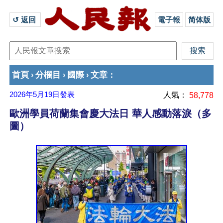
↺ 返回 
電子報
简体版
首頁
分欄目
國際
文章
›
›
›
：
2026年5月19日
發表
人氣：
58,778
歐洲學員荷蘭集會慶大法日 華人感動落淚（多
圖）