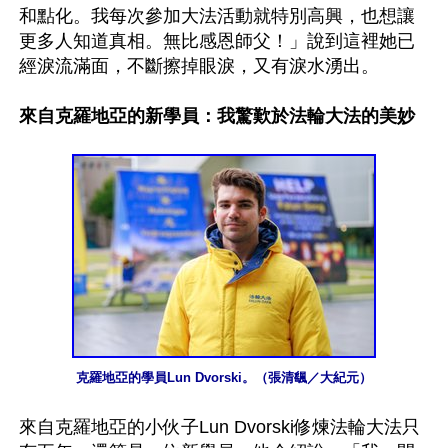
和點化。我每次參加大法活動就特別高興，也想讓
更多人知道真相。無比感恩師父！」說到這裡她已
經淚流滿面，不斷擦掉眼淚，又有淚水湧出。

來自克羅地亞的新學員：我驚歎於法輪大法的美妙
克羅地亞的學員Lun Dvorski。（張清颻／大紀元）
來自克羅地亞的小伙子Lun Dvorski修煉法輪大法只