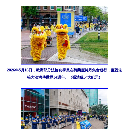
2026年5月16日，歐洲部分法輪功學員在荷蘭鹿特丹集會遊行，慶祝法
輪大法洪傳世界34週年。（張清颻／大紀元）