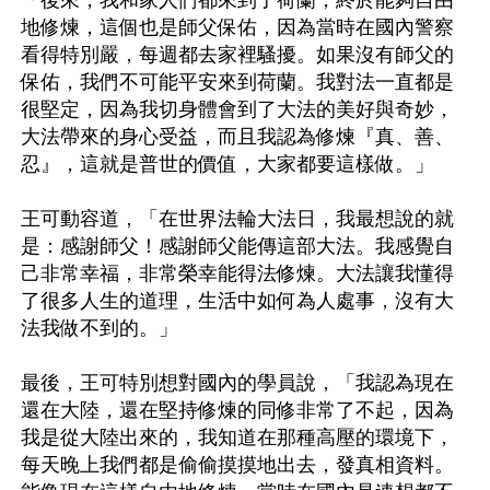
「後來，我和家人們都來到了荷蘭，終於能夠自由
地修煉，這個也是師父保佑，因為當時在國內警察
看得特別嚴，每週都去家裡騷擾。如果沒有師父的
保佑，我們不可能平安來到荷蘭。我對法一直都是
很堅定，因為我切身體會到了大法的美好與奇妙，
大法帶來的身心受益，而且我認為修煉『真、善、
忍』，這就是普世的價值，大家都要這樣做。」

王可動容道，「在世界法輪大法日，我最想說的就
是：感謝師父！感謝師父能傳這部大法。我感覺自
己非常幸福，非常榮幸能得法修煉。大法讓我懂得
了很多人生的道理，生活中如何為人處事，沒有大
法我做不到的。」

最後，王可特別想對國內的學員說，「我認為現在
還在大陸，還在堅持修煉的同修非常了不起，因為
我是從大陸出來的，我知道在那種高壓的環境下，
每天晚上我們都是偷偷摸摸地出去，發真相資料。