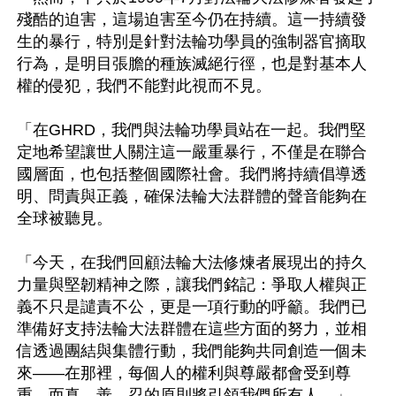
殘酷的迫害，這場迫害至今仍在持續。這一持續發
生的暴行，特別是針對法輪功學員的強制器官摘取
行為，是明目張膽的種族滅絕行徑，也是對基本人
權的侵犯，我們不能對此視而不見。

「在GHRD，我們與法輪功學員站在一起。我們堅
定地希望讓世人關注這一嚴重暴行，不僅是在聯合
國層面，也包括整個國際社會。我們將持續倡導透
明、問責與正義，確保法輪大法群體的聲音能夠在
全球被聽見。

「今天，在我們回顧法輪大法修煉者展現出的持久
力量與堅韌精神之際，讓我們銘記：爭取人權與正
義不只是譴責不公，更是一項行動的呼籲。我們已
準備好支持法輪大法群體在這些方面的努力，並相
信透過團結與集體行動，我們能夠共同創造一個未
來——在那裡，每個人的權利與尊嚴都會受到尊
重，而真、善、忍的原則將引領我們所有人。」
