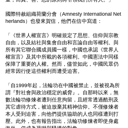
國際特赦組織荷蘭分會（Amnesty International Net
herlands）也發來賀信，他們在信中寫道：

「《世界人權宣言》明確規定了思想、信仰與宗教
自由，以及結社與集會自由和言論自由等權利。與
所有其它聯合國成員國一樣，中國也承認《世界人
權宣言》及其中所載的各項權利。中國憲法中同樣
保障了重要的人權。然而，儘管如此，中國民眾仍
經常因行使這些權利而遭受迫害。

「自1999年起，法輪功在中國被禁止，並被視為所
謂『對社會與政治穩定的威脅』。自那時以來，無
數法輪功修煉者遭到任意拘留，且經常透過酷刑及
其它虐待方式，被迫放棄其精神信仰。不僅修煉者
本人受到迫害，向他們提供協助的人也同樣遭到打
壓。此外，也有報告指出，法輪功修煉者即使身處