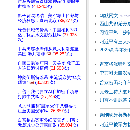
传马兴瑞审查期精神崩溃 被暗中
做掉📝 (
44,240
次)
幽默网文
影子贸易终结：美军海上拦截与
2025/6
经济狂怒，直击北京 (
38,277
次)
西山共识始形成
绿色长城代价高：中国植树780
习近平私自接
亿，扰乱水文酿危机📝 (
37,325
次)
习近平有三大悲
中共黑客徐泽伟从意大利引渡至
2025高考零
美国 涉九项罪
🖼️
(
35,253
次)
广西四港资厂同一天关闭 数千工
普京将派特种
人连日追讨赔偿 (
31,683
次)
中共对美国发
神韵伍斯特落幕 主流观众赞“华美
普京密函习守
辉煌”
🖼️
(
39,391
次)
元老主持大变
川普：我们要在AI和加密币领域
打败中共📝 (
27,746
次)
川普不讲武德
意大利捕获“国家级”中共骇客 引
渡至美国受审📝 (
26,657
次)
秦刚现身莫斯
白宫枪击案更多细节曝光 川普：
习近平被军方
无意减少公开露面📝 (
39,094
次)