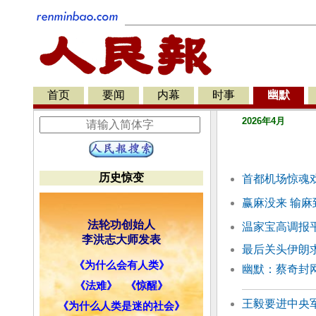
首页
要闻
内幕
时事
幽默
2026年4月
历史惊变
首都机场惊魂
赢麻没来 输麻
法轮功创始人
温家宝高调报
李洪志大师发表
最后关头伊朗
《为什么会有人类》
幽默：蔡奇封网
《法难》
《惊醒》
王毅要进中央
《为什么人类是迷的社会》