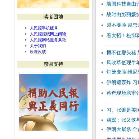
墙国科技自由
战时由彭丽媛
读者园地
越不要脸 越忠
人民报手机版
人民报报纸网上阅读
看大招！松绑
人民报网站服务条款
关于我们
欢迎反馈
摁不住那头猪 
风吹草低现牛羊
感谢支持
灯笼变脸 维尼
伊朗遭轰炸 
蔡奇现场亲审
习、张谁是美
幽默：张又侠
伊朗大屠杀 全