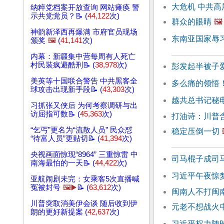
大危机 中共高
纳粹党档案开放查询 网站瘫痪 警
示共党党员？📝 (
44,122
次)
群众的眼睛
🖼️
神韵新泽西再爆满 市府官员现场
东南亚国家辱
颁奖
🖼️
(
41,141
次)
内幕：新疆集中营每周有人死亡
村民装疯避酷刑📝 (
38,978
次)
彭发起半被子
美英等十国联合警告 中共黑客全
多么痛的领悟
球攻击出现新手段📝 (
43,303
次)
越共总书记秘
习抓张又侠后 为何考察调研与出
访屈指可数📝 (
45,363
次)
打油诗：川普
“乞丐”更名为“流散人员” 民众怼
稳定压倒一切
“待富人员”更贴切📝 (
41,394
次)
央视画面惊现“8964” 三重惊雷 中
司马棍子成司
南海最怕的一天📝 (
44,422
次)
习近平午夜惊
亚航闹剧未完：女乘客5次直播喊
冤被封号
🖼️▶️
📝 (
63,612
次)
闽南人不打闽
川普突取消美伊会谈 随后收到伊
元老不想战火
朗的更好新提案 (
42,637
次)
习近平权力随