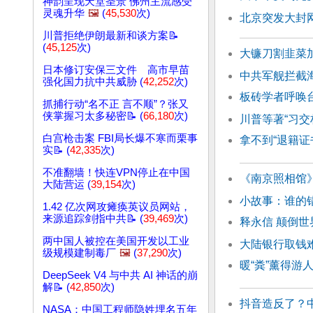
神韵呈现天堂圣景 佛州主流感受
灵魂升华
🖼️
(
45,530
次)
北京突发大封
川普拒绝伊朗最新和谈方案📝
(
45,125
次)
大镰刀割韭菜
日本修订安保三文件 高市早苗
中共军舰拦截
强化国力抗中共威胁 (
42,252
次)
板砖学者呼唤台
抓捕行动“名不正 言不顺”？张又
侠掌握习太多秘密📝 (
66,180
次)
川普等著“习交
白宫枪击案 FBI局长爆不寒而栗事
拿不到“退籍证
实📝 (
42,335
次)
不准翻墙！快连VPN停止在中国
《南京照相馆
大陆营运 (
39,154
次)
小故事：谁的
1.42 亿次网攻瘫痪英议员网站，
来源追踪剑指中共📝 (
39,469
次)
释永信 颠倒世
两中国人被控在美国开发以工业
大陆银行取钱
级规模建制毒厂
🖼️
(
37,290
次)
暖“粪”薰得游人
DeepSeek V4 与中共 AI 神话的崩
解📝 (
42,850
次)
抖音造反了？
NASA：中国工程师隐姓埋名五年