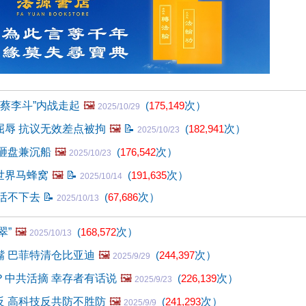
“蔡李斗”内战走起
🖼️
(
175,149
次）
2025/10/29
屈辱 抗议无效差点被拘
🖼️
📝
(
182,941
次）
2025/10/23
砸盘兼沉船
🖼️
(
176,542
次）
2025/10/23
世界马蜂窝
🖼️
📝
(
191,635
次）
2025/10/14
手活不下去
📝
(
67,686
次）
2025/10/13
翠”
🖼️
(
168,572
次）
2025/10/13
嘴 巴菲特清仓比亚迪
🖼️
(
244,397
次）
2025/9/29
？中共活摘 幸存者有话说
🖼️
(
226,139
次）
2025/9/23
反 高科技反共防不胜防
🖼️
(
241,293
次）
2025/9/9