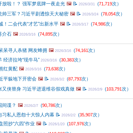
开放啦！？ 强军梦底牌一夜走光
🖼️
📝
(
71,719
次）
2026/3/31
统帅三军？习近平剧透惊天大秘密
🖼️
📝
(
78,054
次）
2026/3/24
诚！二会代表“才艺”出新水平
🖼️
📝
(
74,986
次）
2026/3/17
蒋介石
🖼️
(
74,895
次）
2026/3/16
呆呆寻人杀猪 网友蜂拥
🖼️
(
74,161
次）
2026/3/16
 经济拉垮“现牛马”
(
30,383
次）
2026/3/16
熊红黄配
🖼️
(
73,638
次）
2026/3/16
习近平躲地下开密会
🖼️
📝
(
87,793
次）
2026/3/2
张又侠替身 习近平进退维谷假戏真做
🖼️
📝
(
103,791
次）
2026/2/9
国间谍？
🖼️
(
90,786
次）
2026/2/7
与习私人恩怨十大惊人内幕
📝
(
35,907
次）
2026/2/2
盘照抄“六四”作业
🖼️
📝
(
107,976
次）
2026/1/20