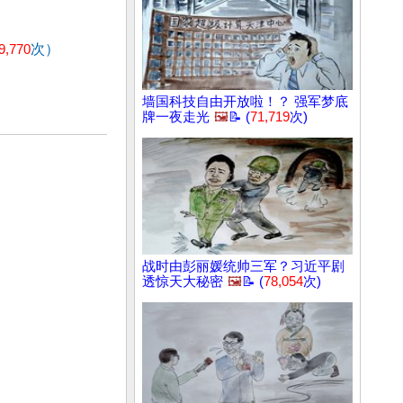
9,770
次）
墙国科技自由开放啦！？ 强军梦底
牌一夜走光
🖼️
📝 (
71,719
次)
战时由彭丽媛统帅三军？习近平剧
透惊天大秘密
🖼️
📝 (
78,054
次)