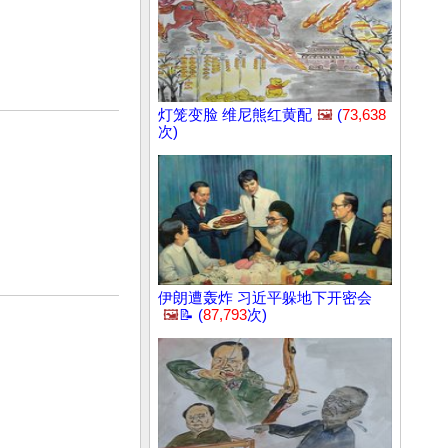
灯笼变脸 维尼熊红黄配
🖼️
(
73,638
次)
伊朗遭轰炸 习近平躲地下开密会
🖼️
📝 (
87,793
次)