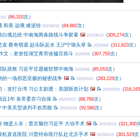
(
86,310
次）
/10
 和美 远俄 难逆转
(
84,882
次）
2025/6/10
待白俄总统 中南海两条路线斗争胶著
🖼️
(
309,274
次）
2025/6/10
哀 蔡奇萌退 赵乐际反水 王沪宁墙头草
📝
(
311,623
次）
2025/6/8
分作文：老舍投湖艾青劳改穆旦挨斗
(
307,755
次）
2025/6/8
部队搭救 习近平甘愿被软禁中南海
(
85,553
次）
2025/6/6
动的一场邪恶至极的秘密战争
🖼️
📝
(
283,229
次）
2025/5/31
约：攻打台湾 习公主剧透：美国斩首计划
🖼️
📝
(
316,16
2025/5/30
局近1年 各常委弃习自保
📝
(
88,766
次）
2025/5/23
？中美关贸谈判不欢而散
📝
(
92,580
次）
2025/5/19
科 物是人非；普京脑控习近平 大动手术
🖼️
📝
(
321,300
2025/5/19
接机直送医院 川普特命医疗队赴北京手术
🖼️
(
301,529
次
2025/5/16