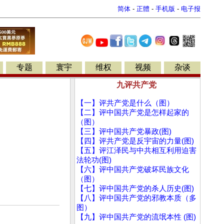
简体
-
正體
-
手机版
-
电子报
专题
寰宇
维权
视频
杂谈
九评共产党
【一】评共产党是什么（图）
【二】评中国共产党是怎样起家的
（图）
【三】评中国共产党暴政(图)
【四】评共产党是反宇宙的力量(图)
【五】评江泽民与中共相互利用迫害
法轮功(图)
【六】评中国共产党破坏民族文化
（图）
【七】评中国共产党的杀人历史(图)
【八】评中国共产党的邪教本质（多
图）
【九】评中国共产党的流氓本性 (图)