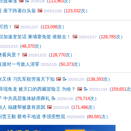
台股暴涨
🖼️
📝
(
113,963
次）
2026/1/6
弓 座下跨著白头翁
🖼️
(
123,532
次）
2025/12/28
可挡！
🖼️
(
123,098
次）
2025/12/27
权加速变笑话 柬埔寨免签 谁敢去！
🖼️
(
128,785
次）
2025/12/17
(
48,370
次）
2025/12/15
便看风景？
🖼️
(
128,770
次）
2025/12/15
直接对一号敌人清零
(
50,373
次）
2025/12/3
张又侠 习氏军权旁落天下知
🖼️
📝
(
138,393
次）
2025/12/3
异现鱼龙 被灭口的西藏冒险王 为啥？
🖼️
📝
(
159,651
次
2025/11/18
子 中共高层集体缺席葬礼
📝
(
79,714
次）
2025/11/6
南人 福建帮被废有原因
🖼️
(
171,486
次）
2025/11/6
问责王毅 蔡奇不地道 李强受憋屈
(
80,581
次）
2025/10/29