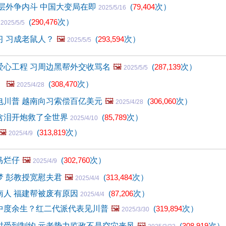
层外争内斗 中国大变局在即
(
79,404
次）
2025/5/16
(
290,476
次）
2025/5/5
习 习成老鼠人？
🖼️
(
293,594
次）
2025/5/5
爱心工程 习周边黑帮外交收骂名
🖼️
(
287,139
次）
2025/5/5
！
🖼️
(
308,470
次）
2025/4/28
电川普 越南向习索偿百亿美元
🖼️
(
306,060
次）
2025/4/28
含泪开炮救了全世界
(
85,789
次）
2025/4/10
🖼️
(
313,819
次）
2025/4/9
马烂仔
🖼️
(
302,760
次）
2025/4/9
梦 彭教授宽慰夫君
🖼️
(
313,484
次）
2025/4/4
南人 福建帮被废有原因
(
87,206
次）
2025/4/4
中度余生？红二代派代表见川普
🖼️
(
319,894
次）
2025/3/30
时受到制约 元老势力监政不是空穴来风
🖼️
(
308,919
次）