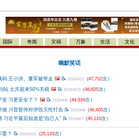
国际
奇闻
灾祸
万象
生活
文化
幽默笑话
戏码 王小洪、董军被带走
🖼️
📝
(
47,752
次）
2026/4/21
到站 土共迎来50%关税
🖼️
📝
(
48,825
次）
2026/4/15
平安 习更安全了？
🖼️
📝
(
44,934
次）
2026/4/8
求饶 川普暂停对伊毁灭性打击
📝
(
46,405
次）
2026/4/8
 习近平最后知道是“自己人”
📝
(
45,110
次）
2026/4/7
军委？
📝
(
25,133
次）
2026/3/31