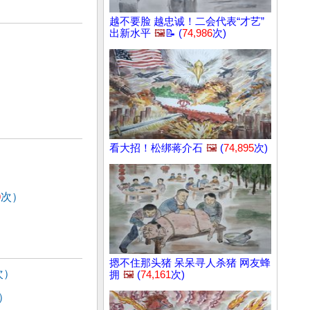
越不要脸 越忠诚！二会代表“才艺”
出新水平
🖼️
📝 (
74,986
次)
看大招！松绑蒋介石
🖼️
(
74,895
次)
9
次）
摁不住那头猪 呆呆寻人杀猪 网友蜂
次）
拥
🖼️
(
74,161
次)
）