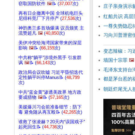
窃取国防软件
🖼️
📝 (
37,007
次)
庄子亲身演示
再有日企撤离中国 全球机电巨头
红船共识 高层
尼得科莞厂下月停产 (
27,536
次)
一尊失势隐忍
神韵奥兰多首场爆满 议员颁奖 主
流赞超凡
🖼️
(
40,850
次)
习向川普泄密
美伊冲突给海湾国家带来的深层
影响
🖼️
📝 (
66,159
次)
变态辣椒：习
中共称“躺平”涉境外黑手 引发群
墙国十宗罪
🖼️
讽
🖼️
📝 (
66,143
次)
毛泽东支持台
政治局会议吹嘘 习近平昏招迭代
定性躺平叫停Manus📝 (
48,799
都是茅台惹的
次)
朝廷烂尾无人
中共“蓝金黄”渗透美政界 地方政
要成猎物
🖼️
📝 (
57,165
次)
美媒爆川习会前准备细节：防下
毒 避免随从再互殴📝 (
42,265
次)
谁救了张凌赫？20天内“误国戏子”
起死回生📝 (
44,736
次)