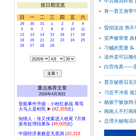
中共围岛炸鱼 
按日期流览
有一君王身带
日
一
二
三
四
五
六
29
30
31
1
2
3
4
昏招连连 势不
5
6
7
8
9
10
11
12
13
14
15
16
17
18
笑声被审查 政
19
20
21
22
23
24
25
26
27
28
29
习贼的荒唐
📝
送外卖可以顺
白宫传真——
普京秘密召见
重点推荐文章
习近平冲喜 诡
2026年4月30日
杨振宁被放鸽
亚航事件升级：小粉红参战 辱骂
大马人是村民
▶️
(
42,359
次)
闽南人不打闽
知情人：张又侠案进入收尾 7月将
总理大秘电话
发布处理结果📝 (
49,009
次)
中国经济衰败是无底洞 (
32,319