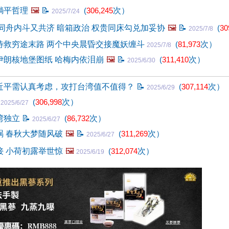
躺平哲理
🖼️
📝
(
306,245
次）
2025/7/24
同舟内斗又共济 暗箱政治 权贵同床勾兑加妥协
🖼️
📝
(
30
2025/7/8
待救穷途末路 两个中央晨昏交接魔妖缠斗
(
81,973
次）
2025/7/8
伊朗核地堡图纸 哈梅内依泪崩
🖼️
📝
(
311,410
次）
2025/6/30
近平需认真考虑，攻打台湾值不值得？
📝
(
307,114
次）
2025/6/29
(
306,998
次）
2025/6/27
湾独立
📝
(
86,732
次）
2025/6/27
祸 春秋大梦随风破
🖼️
📝
(
311,269
次）
2025/6/27
接 小荷初露举世惊
🖼️
(
312,074
次）
2025/6/19