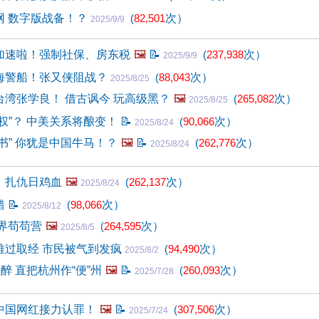
网 数字版战备！？
(
82,501
次）
2025/9/9
加速啦！强制社保、房东税
🖼️
📝
(
237,938
次）
2025/9/9
海警船！张又侠阻战？
(
88,043
次）
2025/8/25
湾张学良！ 借古讽今 玩高级黑？
🖼️
(
265,082
次）
2025/8/25
权”？ 中美关系将酿变！
📝
(
90,066
次）
2025/8/24
书” 你犹是中国牛马！？
🖼️
📝
(
262,776
次）
2025/8/24
》扎仇日鸡血
🖼️
(
262,137
次）
2025/8/24
错
📝
(
98,066
次）
2025/8/12
界苟苟营
🖼️
(
264,595
次）
2025/8/5
难过取经 市民被气到发疯
(
94,490
次）
2025/8/2
醉 直把杭州作“便”州
🖼️
📝
(
260,093
次）
2025/7/28
中国网红接力认罪！
🖼️
📝
(
307,506
次）
2025/7/24