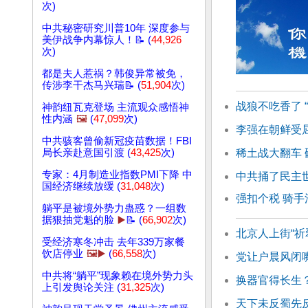
次)
中共秘密研究川普10年 深度参与
美伊战争内幕惊人！📝 (
44,926
次)
都是夫人惹祸？韩俊异常被免，
传涉李干杰马兴瑞📝 (
51,904
次)
战狼不吃香了 
神韵纽瓦克登场 主流观众感悟神
性内涵
🖼️
(
47,099
次)
李强在朝鲜受
中共骇客曾偷新冠疫苗数据！FBI
稀土战大翻车 
局长亲赴意国引渡 (
43,425
次)
专家：4月制造业指数PMI下降 中
中共捅了民主
国经济继续放缓 (
31,048
次)
强扣个税 骑
躺平是被境外势力蛊惑？一组数
据狠抽党魁的脸
▶️
📝 (
66,902
次)
北京人上街“祈
受经济寒冬冲击 去年339万家餐
饮店停业
🖼️▶️
(
66,558
次)
党让户晨风闭
中共将“躺平”现象赖在境外势力头
换器官得长生
上引发舆论关注 (
31,325
次)
天下未反蜀先