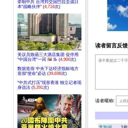
牵制中共 台湾邦交国巴拉圭成日
本“战略伙伴” (
4,716
次)
读者留言反馈
美议员致函三大酒店集团 促停用
“中国台湾”一词
🖼️
📝 (
4,900
次)
数据造假 中央下达经济指标地方
造假“使命”必达 (
39,698
次)
“中共式打压”现形香港 独立记者现
身说法 (
5,391
次)
读者暱称:
李智超
1