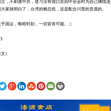
独立，不刺激中共，使习没有借口在四中全会时为自已继续连
闻大家就明白了，台湾的赖总统，还是配合川普的意愿的。

乎国运，晦暗时刻，一切皆有可能。△

1

推文）
ww.renminbao.com/rmb/articles/2025/5/23/90596.html