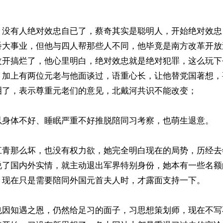
，没有人绝对效忠自已了，蔡奇其实是聪明人，开始绝对效忠
番大事业，但他与四人帮那些人不同，他毕竟是南方改革开放
改开搞烂了，他心里明白，绝对效忠就是绝对犯罪，这么玩下
。加上有两位元老与他面谈过，语重心长，让他替党国著想，
泪了，表示尊重元老们的意见，北戴河共识不能改变；

以身体不好、睡眠严重不好推脱陪同习考察，也萌生退意。

江青那么坏，也没有权力欲，她完全明白现在的局势，历经去
说了国内外实情，就主动退出军界特别身份，她本有一些名额
，现在只是需要陪同外国元首夫人时，才露面支持一下。

也因知遇之恩，仍然给足习的面子，习思想策划师，现在不写