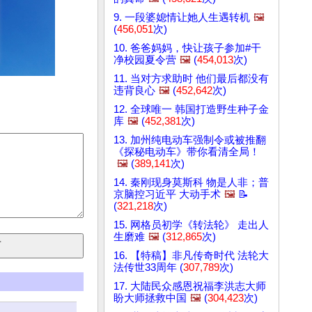
9. 一段婆媳情让她人生遇转机
🖼️
(
456,051
次)
10. 爸爸妈妈，快让孩子参加#干
净校园夏令营
🖼️
(
454,013
次)
11. 当对方求助时 他们最后都没有
违背良心
🖼️
(
452,642
次)
12. 全球唯一 韩国打造野生种子金
库
🖼️
(
452,381
次)
13. 加州纯电动车强制令或被推翻
《探秘电动车》带你看清全局！
🖼️
(
389,141
次)
14. 秦刚现身莫斯科 物是人非；普
京脑控习近平 大动手术
🖼️
📝
(
321,218
次)
15. 网格员初学《转法轮》 走出人
生磨难
🖼️
(
312,865
次)
16. 【特稿】非凡传奇时代 法轮大
法传世33周年 (
307,789
次)
17. 大陆民众感恩祝福李洪志大师
盼大师拯救中国
🖼️
(
304,423
次)