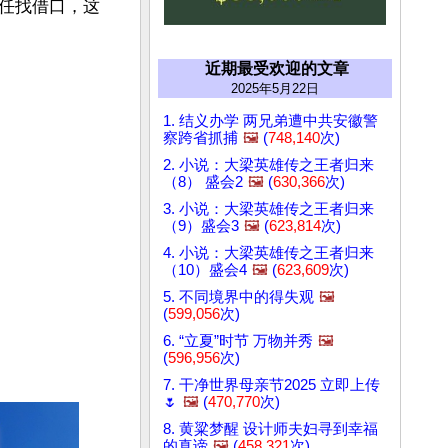
任找借口，这
近期最受欢迎的文章
2025年5月22日
1. 结义办学 两兄弟遭中共安徽警
察跨省抓捕
🖼️
(
748,140
次)
2. 小说：大梁英雄传之王者归来
（8） 盛会2
🖼️
(
630,366
次)
3. 小说：大梁英雄传之王者归来
（9）盛会3
🖼️
(
623,814
次)
4. 小说：大梁英雄传之王者归来
（10）盛会4
🖼️
(
623,609
次)
5. 不同境界中的得失观
🖼️
(
599,056
次)
6. “立夏”时节 万物并秀
🖼️
(
596,956
次)
7. 干净世界母亲节2025 立即上传
🌷
🖼️
(
470,770
次)
8. 黄粱梦醒 设计师夫妇寻到幸福
的真谛
🖼️
(
458,321
次)