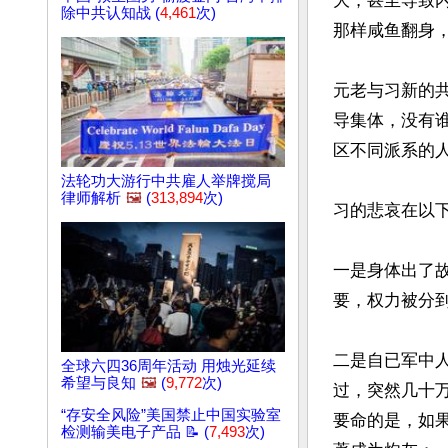
大，甚至导致
除中共认知战 (
4,461
次)
那样咸鱼翻身，
元老与习新的
导集体，没有
区不同派系的人
法轮功大游行中共雇人举牌搅局
律师解析
🖼️
(
313,894
次)
习的悲哀在以下
一是身体出了
要，权力被分到
二是自已军中
全球六四36周年活动 用烛光延续
希望与良知
🖼️
(
9,772
次)
过，突然几十
“存安全风险”美国禁止中国实验室
要命的是，如
检测输美电子产品 📝 (
7,493
次)