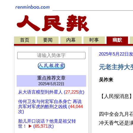
首页
要闻
内幕
时事
幽默
2025年5月22日
元老主持大
重点推荐文章
吴祚来
2025年5月22日
从大语言糢型到外星人 (
27,225
次)
【人民报消息】
传何卫东与何宏军自杀身亡 再说
共军对军虎的酷刑之凶残 (
44,044
次)
四中全会九月召
胎儿开口说话？他竟是祖父转
冲天香气还是满
世！
▶️
(
85,971
次)