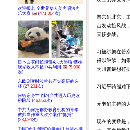
欢迎报名 全世界华人美声唱法声
乐大赛
🖼️
(
471,004
次)
普京到北京，
台发动旋风战
直接参战。

习被绑架在普
得以继续，如
日本白滨町长拒留4只大熊猫 牺牲
观光收入不被中共利用
🖼️
(
5,068
为川普最想打
次)
东欧剧变时波兰共产党高层的选
择 (
27,231
次)
习近平骑熊难下
何衞东身亡 倒习弃共进入历史读
秒阶段 (
46,863
次)
元老们主持的
中共为何把创办教育机构的青年
教师当作重大政治案件“抓捕”
(
28,094
次)
现在的变数是
中国“救生圈男”偷渡金门 台湾不排