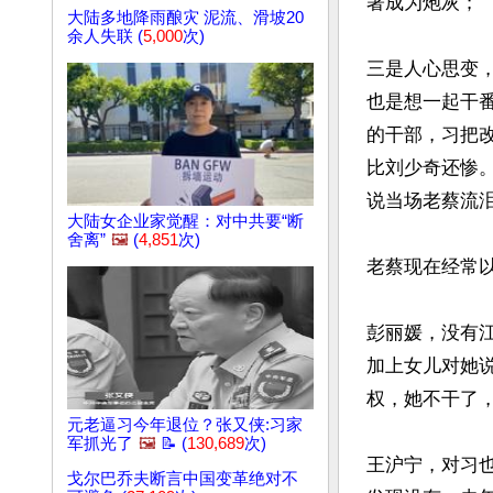
著成为炮灰；

大陆多地降雨酿灾 泥流、滑坡20
余人失联 (
5,000
次)
三是人心思变
也是想一起干
的干部，习把
比刘少奇还惨
说当场老蔡流
大陆女企业家觉醒：对中共要“断
舍离”
🖼️
(
4,851
次)
老蔡现在经常
彭丽媛，没有
加上女儿对她
权，她不干了
元老逼习今年退位？张又侠:习家
军抓光了
🖼️
📝 (
130,689
次)
王沪宁，对习
戈尔巴乔夫断言中国变革绝对不