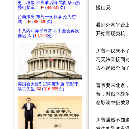
史上垃圾 谁买谁后悔 骂翻华为折
慢山兄

叠电脑车！
▶️
(
84,891
次)
台商撤离 东莞一夜衰落 沦为空
城！
▶️
(
88,030
次)
看到外网平台
中共内斗异乎寻常 四中全会再次
开始呈现契机，
推迟 📝 (
14,124
次)
川普不仅来不
习无法直接面
丢不起那个面子
美国会大厦5‧13两度升旗 表彰李
普京要来北京
洪志先生
🖼️
(
316,655
次)
台，对俄乌战
命影响中俄关系
川普居然不知
发生的异变有