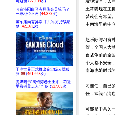
发现没有，去
可避免 (
27,109
次)
王常委现在主
习在洛阳白马寺拜佛会灵验吗？
一尊地位不再 (
44,879
次)
梦就会有希望
董军露面有异常 中共军方持续动
中南海里的中立
荡 (
42,163
次)
赵乐际与习有
管，全国人大
台战争前的全
个人都不安全
干净世界正式推出企业级云端服
南海也随时成为
务
🖼️
(
461,663
次)
党媒暗示“胡锦涛卷土重来，习近
习连任，自已
平卷铺盖走人”？ 📝 (
31,503
次)
任，武统台湾也
可能是中共另