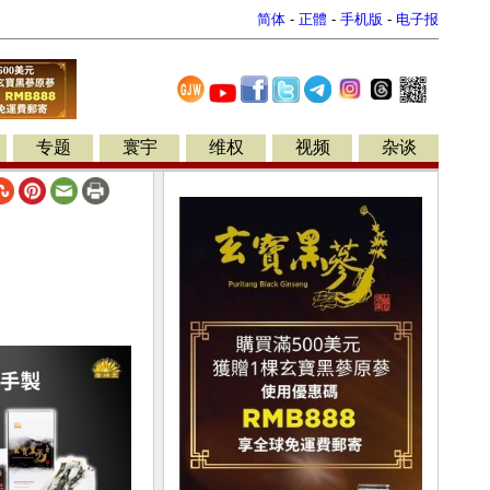
简体
-
正體
-
手机版
-
电子报
专题
寰宇
维权
视频
杂谈