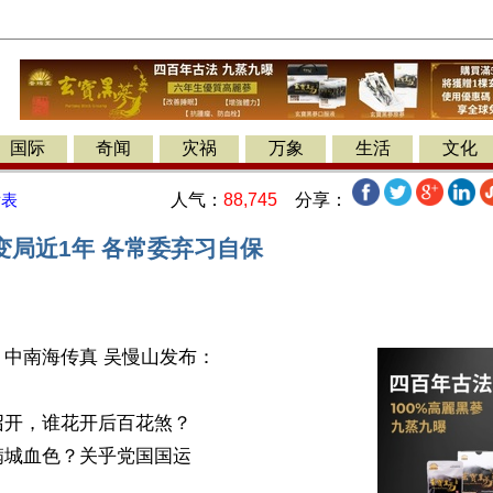
国际
奇闻
灾祸
万象
生活
文化
人气：
88,745
分享：
发表
变局近1年 各常委弃习自保
中南海传真 吴慢山发布：

开，谁花开后百花煞？

城血色？关乎党国国运
