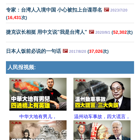
专家：台湾人入境中国 小心被扣上台谍罪名
🖼️
2023/7/20
(
16,431
次)
捷克议长相挺 用中文说"我是台湾人"
🖼️
(
52,302
次)
2020/9/1
日本人饭前必说的一句话
🖼️
(
37,026
次)
2017/8/20
人民报视频:
中华大地有男儿，
温州动车事故，四大谎言，