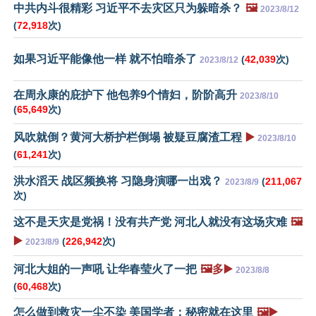
中共内斗很精彩 习近平不去灾区只为躲暗杀？
🖼️
2023/8/12
(
72,918
次)
如果习近平能像他一样 就不怕暗杀了
(
42,039
次)
2023/8/12
在周永康的庇护下 他包养9个情妇，阶阶高升
2023/8/10
(
65,649
次)
风吹就倒？黄河大桥护栏倒塌 被疑豆腐渣工程
▶️
2023/8/10
(
61,241
次)
洪水滔天 战区频换将 习隐身演哪一出戏？
(
211,067
2023/8/9
次)
这不是天灾是党祸！没有共产党 河北人就没有这场灾难
🖼️
▶️
(
226,942
次)
2023/8/9
河北大姐的一声吼 让华春莹火了一把
🖼️多▶️
2023/8/8
(
60,468
次)
怎么做到救灾一尘不染 美国学者：秘密就在这里
🖼️▶️