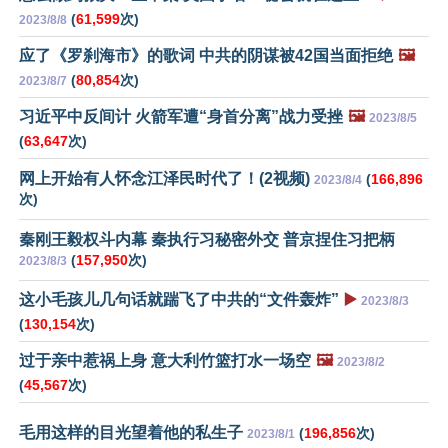
(
61,599
次)
2023/8/8
应了《罗刹海市》的歌词 中共的阴谋被42国当面拒绝
🖼️
(
80,854
次)
2023/8/7
习近平中反间计 火箭军遭“身首分离”战力受挫
🖼️
2023/8/5
(
63,647
次)
网上开始有人怀念江泽民时代了！(2视频)
(
166,896
2023/8/4
次)
秦刚王毅权斗内幕 秦执行习秘密外交 普京捏住习把柄
(
157,950
次)
2023/8/3
这小毛孩儿几句话就踹飞了中共的“文件轰炸”
▶️
2023/8/3
(
130,154
次)
过于亲中惹祸上身 意大利竹篮打水一场空
🖼️
2023/8/2
(
45,567
次)
毛用这样的目光望着他的私生子
(
196,856
次)
2023/8/1