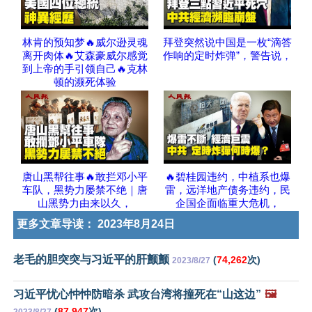
林肯的预知梦🔥威尔逊灵魂
拜登突然说中国是一枚“滴答
离开肉体🔥艾森豪威尔感觉
作响的定时炸弹”，警告说，
到上帝的手引领自己🔥克林
顿的濒死体验
唐山黑帮往事🔥敢拦邓小平
🔥碧桂园违约，中植系也爆
车队，黑势力屡禁不绝｜唐
雷，远洋地产债务违约，民
山黑势力由来以久，
企国企面临重大危机，
更多文章导读：
2023年8月24日
老毛的胆突突与习近平的肝颤颤
(
74,262
次)
2023/8/27
习近平忧心忡忡防暗杀 武攻台湾将撞死在“山这边”
🖼️
(
87,947
次)