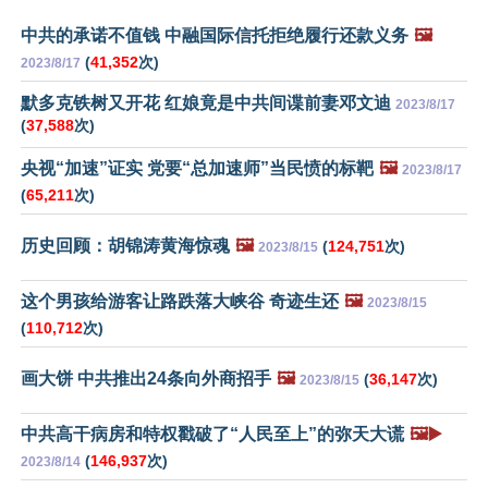
中共的承诺不值钱 中融国际信托拒绝履行还款义务
🖼️
(
41,352
次)
2023/8/17
默多克铁树又开花 红娘竟是中共间谍前妻邓文迪
2023/8/17
(
37,588
次)
央视“加速”证实 党要“总加速师”当民愤的标靶
🖼️
2023/8/17
(
65,211
次)
历史回顾：胡锦涛黄海惊魂
🖼️
(
124,751
次)
2023/8/15
这个男孩给游客让路跌落大峡谷 奇迹生还
🖼️
2023/8/15
(
110,712
次)
画大饼 中共推出24条向外商招手
🖼️
(
36,147
次)
2023/8/15
中共高干病房和特权戳破了“人民至上”的弥天大谎
🖼️▶️
(
146,937
次)
2023/8/14