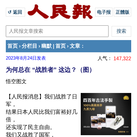
↺ 返回 
电子报
正體版
首页
分栏目
幽默
首页
文章
›
›
|
›
：
2023年8月24日
发表
人气：
147,322
为何总在 “战胜者” 这边？（图）
悟空图文
【人民报消息】我们战胜了日
军，

结果日本人民比我们富裕好几
倍，

还实现了民主自由。

我们又战胜了国军，
