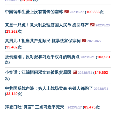
2023/8/27
中国留学生爱上没有雷锋的南韩
🖼️
(
160,336
次)
2023/8/27
真是一只虎！意大利总理替国人买单 挽回尊严
🖼️
2023/8/23
(
29,262
次)
真男儿！拒当共产党顺民 抗暴致富保宗祠
🖼️
2023/8/22
(
35,482
次)
扳倒秦刚，反对派和习近平权斗的转折点
(
103,931
2023/8/21
次)
小笑话：江绵恒问邓文迪被退货原因
🖼️
(
149,652
2023/8/21
次)
中共国反战声浪：穷人上战场卖命 有钱人都跑了
2023/8/21
(
33,140
次)
拜登口吐“真言” 三点习近平死穴
(
65,475
次)
2023/8/17