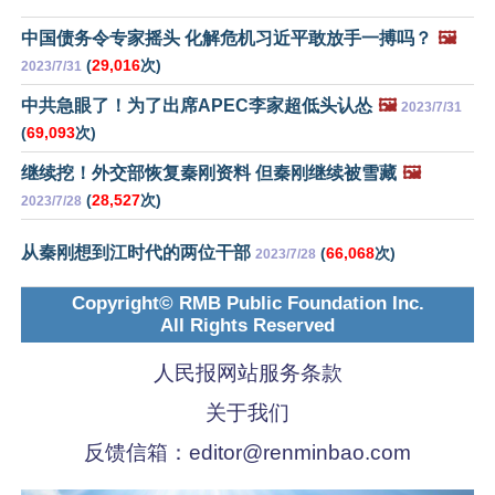
中国债务令专家摇头 化解危机习近平敢放手一搏吗？
🖼️
(
29,016
次)
2023/7/31
中共急眼了！为了出席APEC李家超低头认怂
🖼️
2023/7/31
(
69,093
次)
继续挖！外交部恢复秦刚资料 但秦刚继续被雪藏
🖼️
(
28,527
次)
2023/7/28
从秦刚想到江时代的两位干部
(
66,068
次)
2023/7/28
Copyright© RMB Public Foundation Inc.
All Rights Reserved
人民报网站服务条款
关于我们
反馈信箱：
editor@renminbao.com