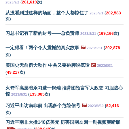
(
261,619
次)
2023/9/2
从没看到过这样的场面，整个人都惊住了
(
202,583
2023/9/1
次)
习总书记有了新的封号——总负责师
(
169,166
次)
2023/8/31
一定得看！两个令人震撼的真实故事
🖼️
(
202,878
2023/8/31
次)
美国史无前例大动作 中共又要跳脚说疯话
🖼️
2023/8/31
(
49,217
次)
火箭军高层暗杀习遭一锅端 推背图预言军人政变 习胆战心
惊
(
133,985
次)
2023/8/31
习近平出访南非前 出现多个危险信号
🖼️
(
52,416
2023/8/30
次)
习近平南非大撒140亿美元 厉害国网友因一则视频哭断肠
🖼️▶️