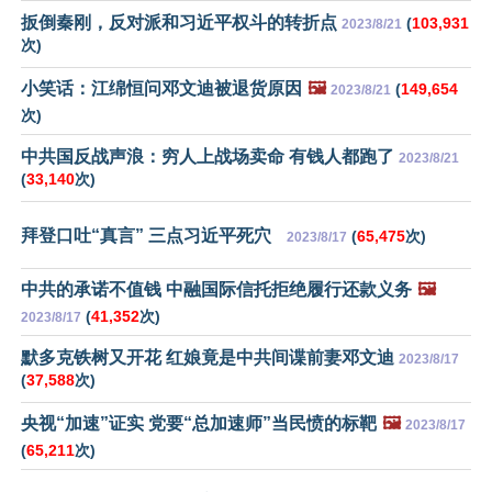
扳倒秦刚，反对派和习近平权斗的转折点
(
103,931
2023/8/21
次)
小笑话：江绵恒问邓文迪被退货原因
🖼️
(
149,654
2023/8/21
次)
中共国反战声浪：穷人上战场卖命 有钱人都跑了
2023/8/21
(
33,140
次)
拜登口吐“真言” 三点习近平死穴
(
65,475
次)
2023/8/17
中共的承诺不值钱 中融国际信托拒绝履行还款义务
🖼️
(
41,352
次)
2023/8/17
默多克铁树又开花 红娘竟是中共间谍前妻邓文迪
2023/8/17
(
37,588
次)
央视“加速”证实 党要“总加速师”当民愤的标靶
🖼️
2023/8/17
(
65,211
次)