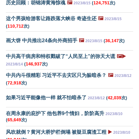
历史回顾：胡锦涛黄海惊魂
🖼️
(
124,751
次)
2023/8/15
这个男孩给游客让路跌落大峡谷 奇迹生还
🖼️
2023/8/15
(
110,712
次)
画大饼 中共推出24条向外商招手
🖼️
(
36,147
次)
2023/8/15
中共高干病房和特权戳破了“人民至上”的弥天大谎
🖼️▶️
(
146,937
次)
2023/8/14
中共内斗很精彩 习近平不去灾区只为躲暗杀？
🖼️
2023/8/12
(
72,918
次)
如果习近平能像他一样 就不怕暗杀了
(
42,039
次)
2023/8/12
在周永康的庇护下 他包养9个情妇，阶阶高升
2023/8/10
(
65,649
次)
风吹就倒？黄河大桥护栏倒塌 被疑豆腐渣工程
▶️
2023/8/10