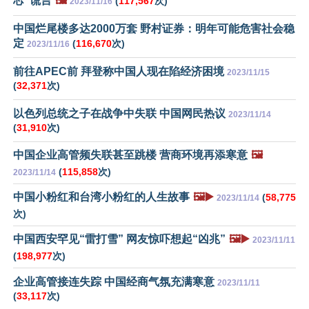
芯”谎言
🖼️
(
117,567
次)
2023/11/16
中国烂尾楼多达2000万套 野村证券：明年可能危害社会稳
定
(
116,670
次)
2023/11/16
前往APEC前 拜登称中国人现在陷经济困境
2023/11/15
(
32,371
次)
以色列总统之子在战争中失联 中国网民热议
2023/11/14
(
31,910
次)
中国企业高管频失联甚至跳楼 营商环境再添寒意
🖼️
(
115,858
次)
2023/11/14
中国小粉红和台湾小粉红的人生故事
🖼️▶️
(
58,775
2023/11/14
次)
中国西安罕见“雷打雪” 网友惊吓想起“凶兆”
🖼️▶️
2023/11/11
(
198,977
次)
企业高管接连失踪 中国经商气氛充满寒意
2023/11/11
(
33,117
次)