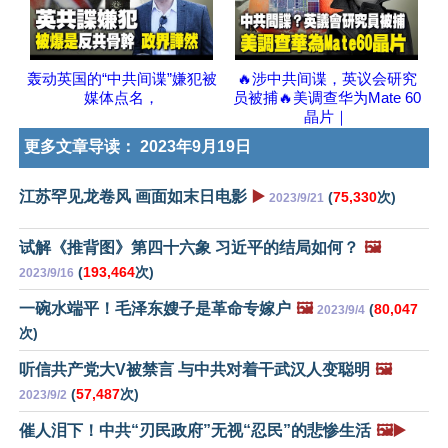
轰动英国的“中共间谍”嫌犯被
🔥涉中共间谍，英议会研究
媒体点名，
员被捕🔥美调查华为Mate 60
晶片｜
更多文章导读：
2023年9月19日
江苏罕见龙卷风 画面如末日电影
▶️
(
75,330
次)
2023/9/21
试解《推背图》第四十六象 习近平的结局如何？
🖼️
(
193,464
次)
2023/9/16
一碗水端平！毛泽东嫂子是革命专嫁户
🖼️
(
80,047
2023/9/4
次)
听信共产党大V被禁言 与中共对着干武汉人变聪明
🖼️
(
57,487
次)
2023/9/2
催人泪下！中共“刃民政府”无视“忍民”的悲惨生活
🖼️▶️