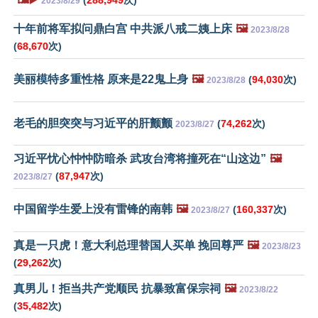
(
288,949
次)
2023/8/29
十年前将军拟问鼎白宫 中共派八戒二姨上床
🖼️
2023/8/28
(
68,670
次)
美丽模特多重性格 原来是22鬼上身
🖼️
(
94,030
次)
2023/8/28
老毛的胆突突与习近平的肝颤颤
(
74,262
次)
2023/8/27
习近平忧心忡忡防暗杀 武攻台湾将撞死在“山这边”
🖼️
(
87,947
次)
2023/8/27
中国留学生爱上没有雷锋的南韩
🖼️
(
160,337
次)
2023/8/27
真是一只虎！意大利总理替国人买单 挽回尊严
🖼️
2023/8/23
(
29,262
次)
真男儿！拒当共产党顺民 抗暴致富保宗祠
🖼️
2023/8/22
(
35,482
次)