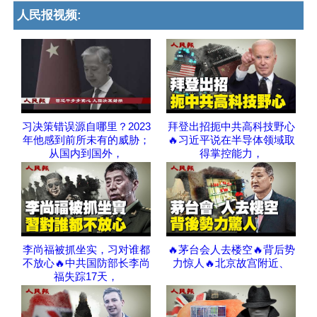
人民报视频:
习决策错误源自哪里？2023
拜登出招扼中共高科技野心
年他感到前所未有的威胁；
🔥习近平说在半导体领域取
从国内到国外，
得掌控能力，
李尚福被抓坐实，习对谁都
🔥茅台会人去楼空🔥背后势
不放心🔥中共国防部长李尚
力惊人🔥北京故宫附近、
福失踪17天，