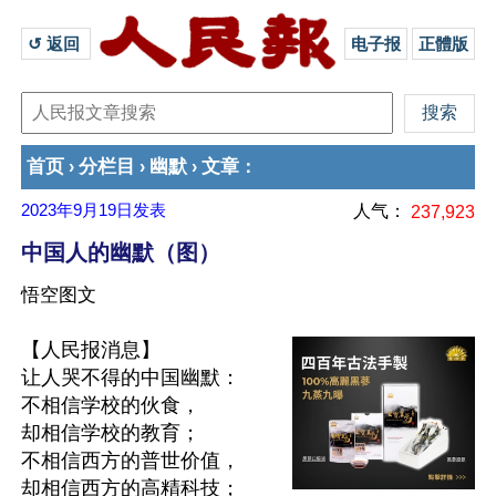
↺ 返回 
电子报
正體版
首页
分栏目
幽默
文章
›
›
›
：
2023年9月19日
发表
人气：
237,923
中国人的幽默（图）
悟空图文
【人民报消息】

让人哭不得的中国幽默：

不相信学校的伙食，

却相信学校的教育；

不相信西方的普世价值，

却相信西方的高精科技；
