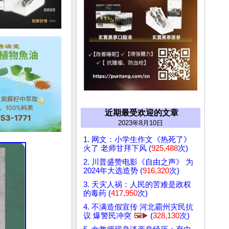
近期最受欢迎的文章
2023年8月10日
1. 网文：小学生作文《热死了》
火了 老师甘拜下风 (
925,488
次)
2. 川普盛赞电影《自由之声》 为
2024年大选造势 (
916,320
次)
3. 天灾人祸：人民的苦难是政权
的毒药 (
417,950
次)
4. 不满造假宣传 河北霸州灾民抗
议 爆警民冲突
🖼️▶️
(
328,130
次)