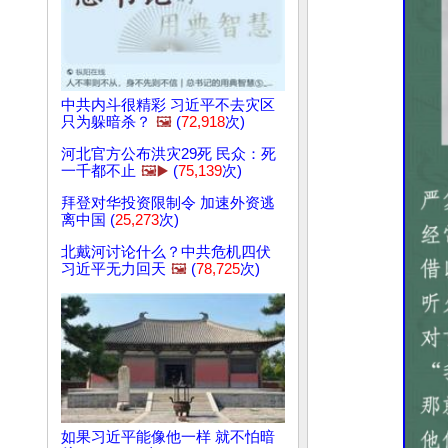
中共内斗很精彩 习近平不去灾区
只为躲暗杀？
🖼️
(
72,918
次)
河北官方公布洪灾29死 民众：死
一千都不止
🖼️▶️
(
75,139
次)
拜登对华投资限制令 加速外资逃
离中国 (
25,273
次)
北戴河讨论什么？中共危机四伏
习近平无力回天
🖼️
(
78,725
次)
如果习近平能像他一样 就不怕暗