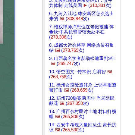
5. 女教师现身谈亲身经历：弃中
共体制 走线美国
▶️
(
310,391
次)
6. 九河入洼地 雄安新区怎么选出
来的
🖼️
(
308,949
次)
7. 维权律师卢思位在老挝被捕 傅
希秋:中共长臂管辖无处不在
(
278,306
次)
8. 成都大运会将至 网络热传召集
帖
🖼️
(
273,769
次)
9. 山西著名学者郝劲松遭重判9年
🖼️
(
269,747
次)
10. 悟空图文--传常识 启明智
🖼️
(
268,758
次)
11. 徐州女孩险遭奸杀 上访举报遭
警打击
🖼️
(
268,659
次)
12. 郑州720惨案两周年 当局阻民
献花
🖼️
(
267,359
次)
13. 广州百余村民讨土地 村口打横
幅
🖼️
(
265,806
次)
14. 西安中考现大量回流生 家长抗
议
🖼️
(
265,530
次)