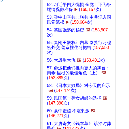
52. 习近平四大忧惧 全党上下为极
端情况做准备
▶️
(
160,157
次)
53. 孙中山容共非联共 中共混入国
民党篡权
▶️
(
158,684
次)
54. 英国强盛的秘密
🖼️
(
158,507
次)
55. 秦刚王毅权斗内幕 秦执行习秘
密外交 普京捏住习把柄 (
157,950
次)
56. 大恩生大仇
🖼️
(
153,491
次)
57. 命运把他们推向更大的舞台：
南希‧里根的最佳角色（上）
🖼️
(
152,889
次)
58. 《日本大败局》对今天的启示
🖼️
(
147,474
次)
59. 民国第一美女胡蝶的选择
🖼️
(
147,398
次)
60. 囊中羞涩 不堪刺激
🖼️
(
146,271
次)
61. 大唐奇文《钱本草》 诊治时弊
民心
🖼️
(
142,423
次)