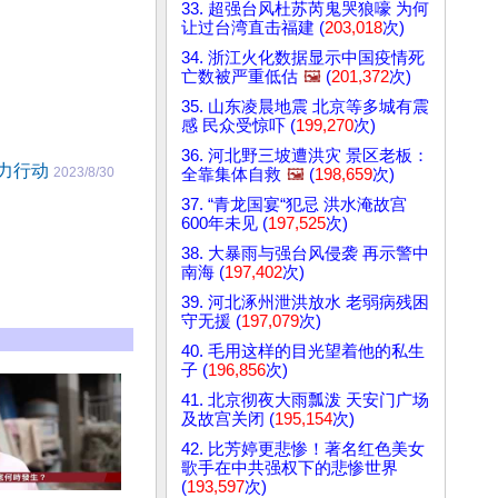
33. 超强台风杜苏芮鬼哭狼嚎 为何
让过台湾直击福建 (
203,018
次)
34. 浙江火化数据显示中国疫情死
亡数被严重低估
🖼️
(
201,372
次)
35. 山东凌晨地震 北京等多城有震
感 民众受惊吓 (
199,270
次)
36. 河北野三坡遭洪灾 景区老板：
响力行动
2023/8/30
全靠集体自救
🖼️
(
198,659
次)
37. “青龙国宴“犯忌 洪水淹故宫
600年未见 (
197,525
次)
38. 大暴雨与强台风侵袭 再示警中
南海 (
197,402
次)
39. 河北涿州泄洪放水 老弱病残困
守无援 (
197,079
次)
40. 毛用这样的目光望着他的私生
子 (
196,856
次)
41. 北京彻夜大雨瓢泼 天安门广场
及故宫关闭 (
195,154
次)
42. 比芳婷更悲惨！著名红色美女
歌手在中共强权下的悲惨世界
(
193,597
次)