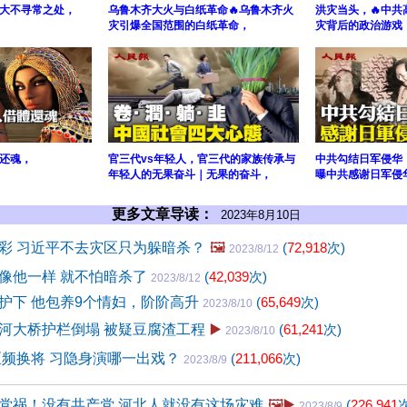
大不寻常之处，
乌鲁木齐大火与白纸革命🔥乌鲁木齐火
洪灾当头，🔥中共
灾引爆全国范围的白纸革命，
灾背后的政治游戏
还魂，
官三代vs年轻人，官三代的家族传承与
中共勾结日军侵华
年轻人的无果奋斗｜无果的奋斗，
曝中共感谢日军侵
更多文章导读：
2023年8月10日
彩 习近平不去灾区只为躲暗杀？
🖼️
(
72,918
次)
2023/8/12
像他一样 就不怕暗杀了
(
42,039
次)
2023/8/12
护下 他包养9个情妇，阶阶高升
(
65,649
次)
2023/8/10
河大桥护栏倒塌 被疑豆腐渣工程
▶️
(
61,241
次)
2023/8/10
区频换将 习隐身演哪一出戏？
(
211,066
次)
2023/8/9
党祸！没有共产党 河北人就没有这场灾难
🖼️▶️
(
226,941
次
2023/8/9