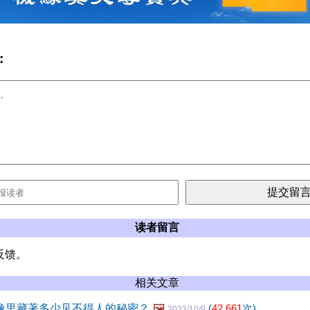
:
读者留言
反馈。
相关文章
录像里藏著多少见不得人的秘密？
🖼️
(
42,661
次)
2023/10/9