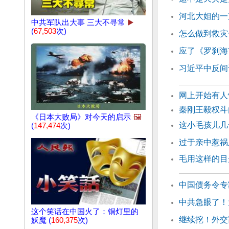
河北大姐的一
中共军队出大事 三大不寻常
▶️
(
67,503
次)
怎么做到救灾
应了《罗刹海
习近平中反间
网上开始有人
秦刚王毅权斗
《日本大败局》对今天的启示
🖼️
这小毛孩儿几
(
147,474
次)
过于亲中惹祸
毛用这样的目
中国债务令专
中共急眼了！
这个笑话在中国火了：铜灯里的
继续挖！外交
妖魔 (
160,375
次)