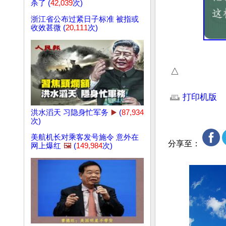
杀了 (
42,039
次)
浙江省公布过紧日子标准 被指或
收效甚微 (
20,111
次)
 △
文章网址: http://w
打印机版
洪水滔天 习隐身忙军务
▶️
(
87,934
次)
美航机长对乘客发号施令 意外在
分享至：
网上爆红
🖼️
(
149,984
次)