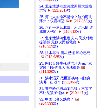
24. 北京泄洪引发河北涿州大规模
洪灾
▶️
(
221,261
次)
25. 河北人的命不是命？航拍河北
涿州：仅露树冠
🖼️▶️
(
217,853
次)
26. 习近平承认北京、河北汛情 造
成重大伤亡
▶️
(
216,612
次)
27. 北京泄洪河北遭灾 村民反对绝
提被抓 无数灾民喊救命
▶️
(
216,319
次)
28. 洪水再来 明星已逝 民心已死
🖼️
(
213,935
次)
29. 罔顾百姓生死泄洪只为保北京
灾民:门头沟死人满地都是
🖼️
(
211,920
次)
30. 洪水滔天 战区频换将 习隐身
演哪一出戏？ (
211,066
次)
31. 齐齐哈尔坍塌案后续：不签字
不让见孩子遗体
▶️
(
210,447
次)
32. 中国记者又缺席了
🖼️
(
204,933
次)