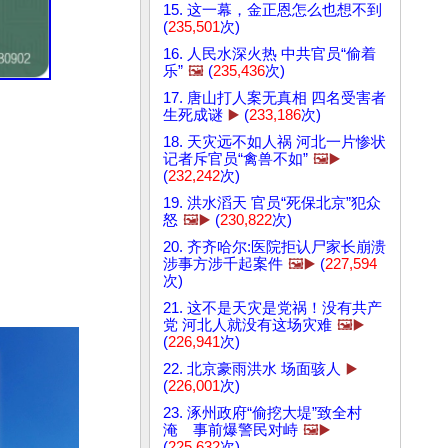
15. 这一幕，金正恩怎么也想不到
(
235,501
次)
16. 人民水深火热 中共官员“偷着
乐”
🖼️
(
235,436
次)
17. 唐山打人案无真相 四名受害者
生死成谜
▶️
(
233,186
次)
18. 天灾远不如人祸 河北一片惨状
记者斥官员“禽兽不如”
🖼️▶️
(
232,242
次)
19. 洪水滔天 官员“死保北京”犯众
怒
🖼️▶️
(
230,822
次)
20. 齐齐哈尔:医院拒认尸家长崩溃
涉事方涉千起案件
🖼️▶️
(
227,594
次)
21. 这不是天灾是党祸！没有共产
党 河北人就没有这场灾难
🖼️▶️
(
226,941
次)
22. 北京豪雨洪水 场面骇人
▶️
(
226,001
次)
23. 涿州政府“偷挖大堤”致全村
淹 事前爆警民对峙
🖼️▶️
(
225,632
次)