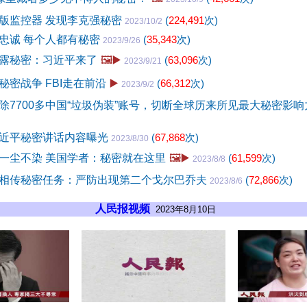
版监控器 发现李克强秘密
(
224,491
次)
2023/10/2
忠诚 每个人都有秘密
(
35,343
次)
2023/9/26
露秘密：习近平来了
🖼️▶️
(
63,096
次)
2023/9/21
秘密战争 FBI走在前沿
▶️
(
66,312
次)
2023/9/2
除7700多中国“垃圾伪装”账号，切断全球历来所见最大秘密影
近平秘密讲话内容曝光
(
67,868
次)
2023/8/30
一尘不染 美国学者：秘密就在这里
🖼️▶️
(
61,599
次)
2023/8/8
相传秘密任务：严防出现第二个戈尔巴乔夫
(
72,866
次)
2023/8/6
人民报视频
2023年8月10日