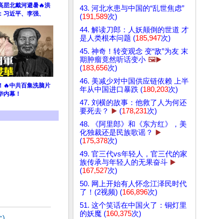
高层北戴河避暑🔥洪
43. 河北水患与中国的“乱世焦虑”
：习近平、李强、
(
191,589
次)
44. 解读刀郎：人妖颠倒的世道 才
是人类根本问题 (
185,947
次)
45. 神奇！转变观念 变“敌”为友 末
期肿瘤竟然听话变小
🖼️▶️
(
183,656
次)
46. 美减少对中国供应链依赖 上半
！🔥中共百集洗脑片
年从中国进口暴跌 (
180,203
次)
华内幕！
47. 刘横的故事：他救了人为何还
要死去？
▶️
(
178,231
次)
48. 《阿里郎》和《东方红》，美
化独裁还是民族歌谣？
▶️
(
175,378
次)
49. 官三代vs年轻人，官三代的家
族传承与年轻人的无果奋斗
▶️
(
167,527
次)
50. 网上开始有人怀念江泽民时代
了！(2视频) (
166,896
次)
51. 这个笑话在中国火了：铜灯里
的妖魔 (
160,375
次)
)