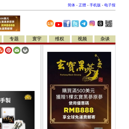
简体
-
正體
-
手机版
-
电子报
专题
寰宇
维权
视频
杂谈