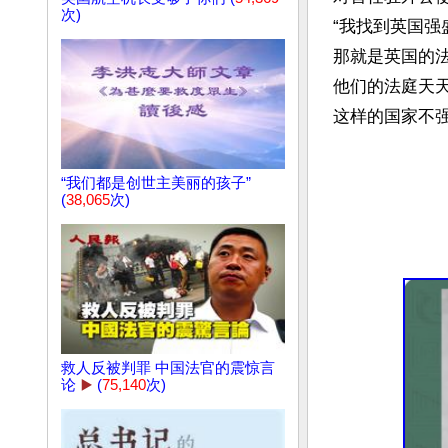
次)
“我找到英国强
那就是英国的法
他们的法庭天天
这样的国家不强
“我们都是创世主美丽的孩子”
(
38,065
次)
救人反被判罪 中国法官的震惊言
论
▶️
(
75,140
次)