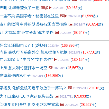
声吼 让华春莹火了一把
🖼️多▶️
(
60,468
次)
2023/8/8
一尘不染 美国学者：秘密就在这里
🖼️▶️
(
61,599
次)
2023/8/8
市》的歌词 中共的阴谋被42国当面拒绝
🖼️
(
80,854
次)
2023/8/7
计 火箭军遭“身首分离”战力受挫
🖼️
(
63,647
次)
2023/8/5
怀念江泽民时代了！(2视频)
(
166,896
次)
2023/8/4
内幕 秦执行习秘密外交 普京捏住习把柄
(
157,950
次)
2023/8/3
句话就踹飞了中共的“文件轰炸”
▶️
(
130,154
次)
2023/8/3
上身 意大利竹篮打水一场空
🖼️
(
45,567
次)
2023/8/2
光望着他的私生子
(
196,856
次)
2023/8/1
家摇头 化解危机习近平敢放手一搏吗？
🖼️
(
29,016
次)
2023/7/31
为了出席APEC李家超低头认怂
🖼️
(
69,093
次)
2023/7/31
部恢复秦刚资料 但秦刚继续被雪藏
🖼️
(
28,527
次)
2023/7/28