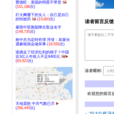
曹德旺：美国的明星不带货
🖼️
(
151,188
次)
灯火阑珊下的女人：自己是自己
的特效药
🖼️
(
19,683
次)
读者留言反馈
暴雨中双胞胎降生取这名字
(
148,735
次)
称中共为定时炸弹 拜登：坏家伙
遇麻烦就会做坏事 (
18,556
次)
谁摘走了经济红利的桃子？中国
近3亿人年收入不足8400元
🖼️▶️
(
69,923
次)
读者暱称:
欢迎您的留言
天地震怒 中共气数已尽
▶️
(
256,449
次)
“恒大红楼”