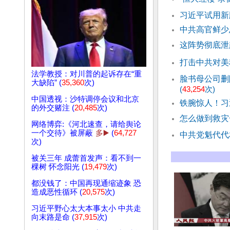
习近平试用新
中共高官鲜少
这阵势彻底泄
打击中共对美
法学教授：对川普的起诉存在“重
脸书母公司删
大缺陷” (
35,360
次)
(
43,254
次)
中国透视：沙特调停会议和北京
铁腕惊人！习
的外交赌注 (
20,485
次)
怎么做到救灾
网络博弈:《河北速查，请给舆论
一个交待》被屏蔽
多▶️
(
64,727
中共党魁代代
次)
被关三年 成蕾首发声：看不到一
棵树 怀念阳光 (
19,479
次)
都没钱了：中国再现通缩迹象 恐
造成恶性循环 (
20,575
次)
习近平野心太大本事太小 中共走
向末路是命 (
37,915
次)