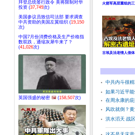
拜登总统签行政令 美将限制对华
火箭军高层重组的三
投资 (
37,749
次)
美国参议员致信司法部 要求调查
中共资助的美国左翼组织 (
19,150
次)
中国7月份消费价格及生产价格指
数双跌，通缩灰犀牛来了？
(
41,026
次)
古埃及法老情人借体
中共内斗很精
如果习近平能
英国强盛的秘密
🖼️
(
158,507
次)
在周永康的庇
风吹就倒？黄
洪水滔天 战
这不是天灾是