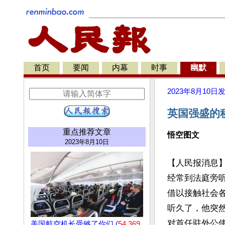
首页
要闻
内幕
时事
幽默
2023年8月10日
英国强盛的
重点推荐文章
悟空图文
2023年8月10日
【人民报消息】
经常到法庭旁听
借以接触社会各
听久了，他突然
对首任驻外公使
美国航空机长受够了你们 (
54,369