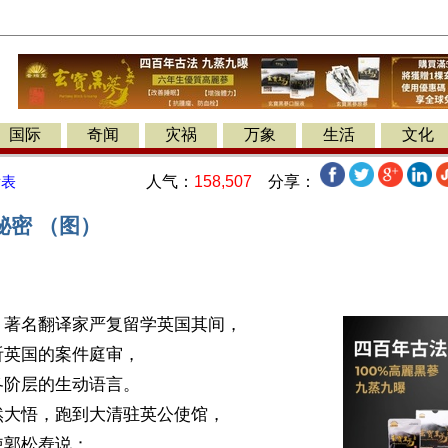
国际
奇闻
灾祸
万象
生活
文化
人气：
158,507
分享：
发表
秘密 （图）
著名翻译家严复留学英国其间，

英国的案件庭审，

阶层的生动语言。

大悟，跑到大清驻英公使馆，

郭松焘说：
