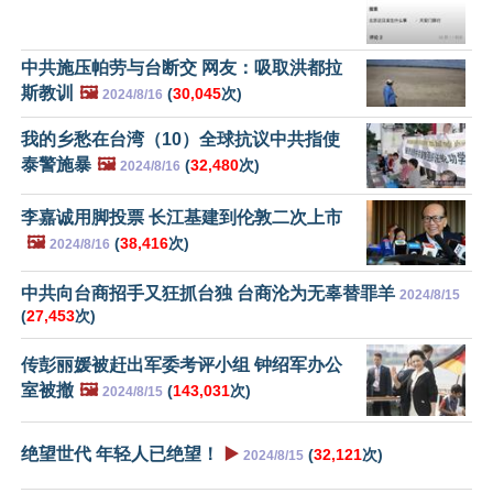
中共施压帕劳与台断交 网友：吸取洪都拉
斯教训
🖼️
(
30,045
次)
2024/8/16
我的乡愁在台湾（10）全球抗议中共指使
泰警施暴
🖼️
(
32,480
次)
2024/8/16
李嘉诚用脚投票 长江基建到伦敦二次上市
🖼️
(
38,416
次)
2024/8/16
中共向台商招手又狂抓台独 台商沦为无辜替罪羊
2024/8/15
(
27,453
次)
传彭丽媛被赶出军委考评小组 钟绍军办公
室被撤
🖼️
(
143,031
次)
2024/8/15
绝望世代 年轻人已绝望！
▶️
(
32,121
次)
2024/8/15