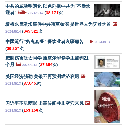
中共的威胁明朗化 以色列视中共为“不受欢
迎者”
🖼️▶️
(
38,171
次)
2024/8/14
板桥水库溃坝事件中共讳莫如深 是世界人为灾难之首
🖼️
(
645,321
次)
2024/8/14
中国流行“穷鬼套餐” 餐饮业者哀嚎痛苦！
▶️
2024/8/13
(
30,257
次)
威胁伤害犹太同学 康奈尔华裔学生被判21
个月
🖼️
(
27,654
次)
2024/8/13
美国经济强劲 美银不再预测经济衰退
🖼️
(
37,045
次)
2024/8/13
习近平不见踪影 出事传闻并非空穴来风
🖼️
(
153,156
次)
2024/8/13