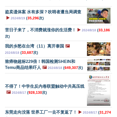
盗卖遗体案 水有多深？吹哨者遭当局调查
▶️
(
35,296
次)
2024/8/19
苦日子来了，不消费就涨你的生活费！
▶️
(
33,186
2024/8/18
次)
我的乡愁在台湾（11）离开泰国
🖼️
(
33,687
次)
2024/8/18
致癌物超标229倍！韩国检测SHEIN和
Temu商品结果吓人
🖼️
(
649,307
次)
2024/8/18
不得了！中学生反内卷联盟触动中共高压线
🖼️
(
928,130
次)
2024/8/17
东莞走向没落 世界工厂一去不复返了！
▶️
(
31,274
2024/8/17