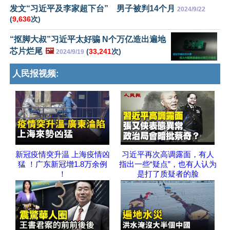
发文“习近平及李家超下台” 男子被判14个月
2024/9/22
(
9,636
次)
“抠脚大叔”习近平太好骗 N个万亿造出遍地
芯片烂尾
🖼️
(
33,241
次)
2024/9/19
人民报视频:
新冠疫情突升温 上海疫情凶
习近平再次高调露面，有人
猛 ！广东新冠增1.8万余例
指出一些“疑点”，也有人认为
！
是打了质疑者的脸