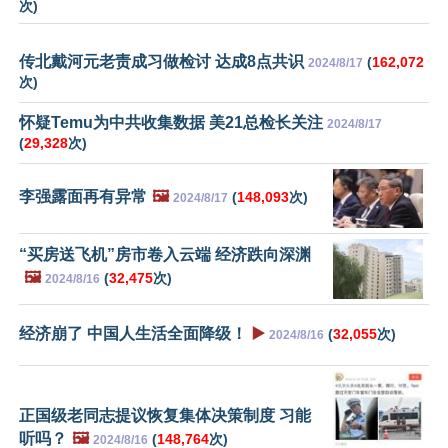
次)
传北戴河元老责成习做检讨 达成8点共识
(
162,072
2024/8/17
次)
怀疑Temu为中共收集数据 美21总检长关注
2024/8/17
(
29,328
次)
李强露面再有异常
🖼️
(
148,093
次)
2024/8/17
“买房送飞机”房市卷入云端 经济跌向深渊
🖼️
(
32,475
次)
2024/8/16
经济崩了 中国人生活全面降级！
▶️
(
32,055
次)
2024/8/16
正国级老同志提议恢复集体决策制度 习能
听吗？
🖼️
(
148,764
次)
2024/8/16