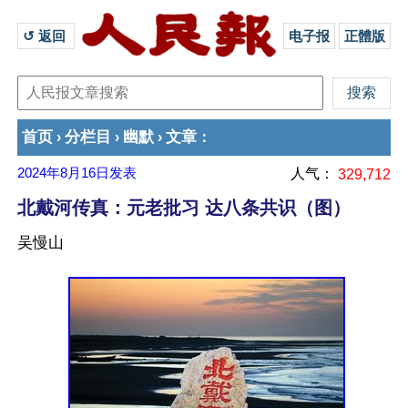
↺ 返回 
电子报
正體版
首页
分栏目
幽默
文章
›
›
›
：
2024年8月16日
发表
人气：
329,712
北戴河传真：元老批习 达八条共识（图）
吴慢山