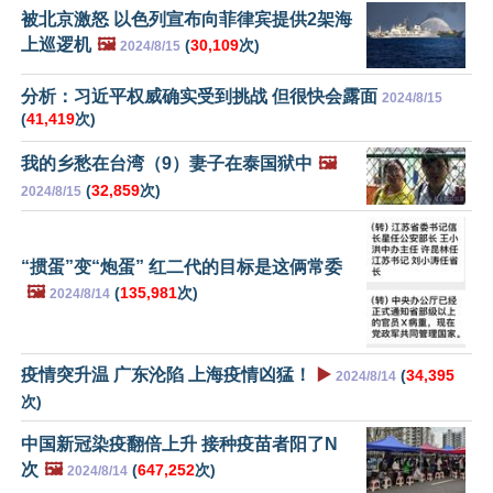
被北京激怒 以色列宣布向菲律宾提供2架海
上巡逻机
🖼️
(
30,109
次)
2024/8/15
分析：习近平权威确实受到挑战 但很快会露面
2024/8/15
(
41,419
次)
我的乡愁在台湾（9）妻子在泰国狱中
🖼️
(
32,859
次)
2024/8/15
“掼蛋”变“炮蛋” 红二代的目标是这俩常委
🖼️
(
135,981
次)
2024/8/14
疫情突升温 广东沦陷 上海疫情凶猛！
▶️
(
34,395
2024/8/14
次)
中国新冠染疫翻倍上升 接种疫苗者阳了N
次
🖼️
(
647,252
次)
2024/8/14