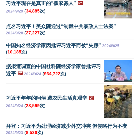
习近平现在是真正的“孤家寡人”
🖼️
(
34,885
次)
2024/9/29
点名习近平！美众院通过“制裁中共暴政人士法案”
(
27,227
次)
2024/9/28
中国知名经济学家因批评习近平而被“失踪”
2024/9/25
(
10,185
次)
据报遭调查的中国社科院经济学家曾批评习
近平
🖼️
(
934,722
次)
2024/9/24
习近平年年的问候 透农民生活真艰辛
🖼️
(
28,599
次)
2024/9/24
拜登：习近平为处理经济减少外交冲突 但侵略行为不变
(
8,536
次)
2024/9/23