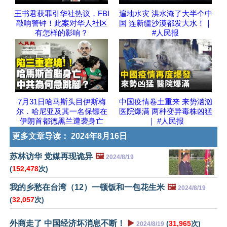
王书君获罪引华社热议，FBI
遍地水灾 洪水淹了大半个中
敲响警钟！此案对华人社区
国 连新疆沙漠都发大水！｜
有怎样的影响？
#人民报
7月31日哈马斯头目伊斯梅
中国疫情卷土重来 来势汹汹
尔．哈尼亚及其一名保镖在
医院爆满 两种变异毒株凶猛
伊朗首都德黑兰遭袭身亡
｜ #人民报
更多文章导读：
2024年8月16日
苏林访华 党媒再现诡异
🖼️
2024/8/19
(
152,478
次)
我的乡愁在台湾（12）一顿饭和一包花生米
🖼️
2024/8/19
(
32,057
次)
外商走了 中国经济坏消息不断！
▶️
(
31,965
次)
2024/8/19