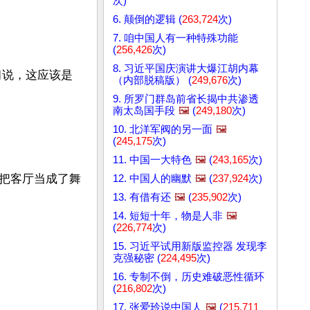
次)
6. 颠倒的逻辑 (
263,724
次)
7. 咱中国人有一种特殊功能
(
256,426
次)
8. 习近平国庆演讲大爆江胡内幕
习说，这应该是
（内部脱稿版） (
249,676
次)
9. 所罗门群岛前省长揭中共渗透
南太岛国手段
🖼️
(
249,180
次)
10. 北洋军阀的另一面
🖼️
(
245,175
次)
11. 中国一大特色
🖼️
(
243,165
次)
把客厅当成了舞
12. 中国人的幽默
🖼️
(
237,924
次)
13. 有借有还
🖼️
(
235,902
次)
14. 短短十年，物是人非
🖼️
(
226,774
次)
15. 习近平试用新版监控器 发现李
克强秘密 (
224,495
次)
16. 专制不倒，历史难破恶性循环
(
216,802
次)
17. 张爱玲说中国人
🖼️
(
215,711