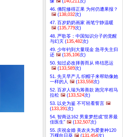
缘
🖼️
(
140,211
次)
46. 佛陀修得正果 为何仍遭果报？
🖼️
(
138,032
次)
47. 百岁奶奶画家 画笔宁静温暖
🖼️
(
135,779
次)
48. 严歌苓：中国知识分子的觉醒
与幻灭 (
135,482
次)
49. 少年钓到大量现金 急寻失主归
还
🖼️
(
135,106
次)
50. 知过必改择善而从 终结恶运
🖼️
(
133,589
次)
51. 先天早产儿 织帽子来帮助像她
一样的人
🖼️
(
133,558
次)
52. 百岁人瑞为筹善款 跑完半程马
拉松
🖼️
(
133,524
次)
53. 以史为鉴 不可轻看誓言
🖼️
(
133,391
次)
54. 智商达162 男童梦想成"世界最
佳医生"
🖼️
(
132,507
次)
55. 庆祝金婚 美农夫为爱妻种120
万棵向日葵
🖼️
(
131,454
次)