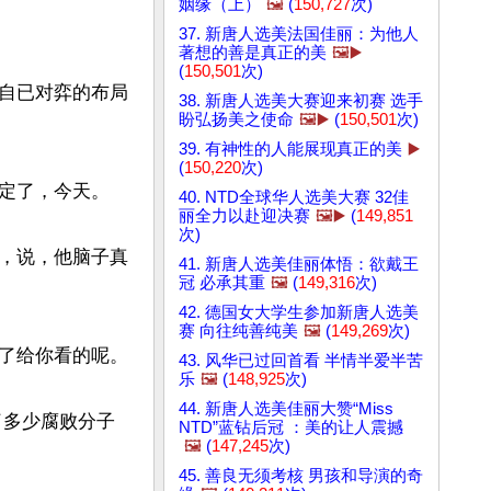
姻缘（上）
🖼️
(
150,727
次)
37. 新唐人选美法国佳丽：为他人
著想的善是真正的美
🖼️▶️
(
150,501
次)
自已对弈的布局
38. 新唐人选美大赛迎来初赛 选手
盼弘扬美之使命
🖼️▶️
(
150,501
次)
39. 有神性的人能展现真正的美
▶️
(
150,220
次)
定了，今天。

40. NTD全球华人选美大赛 32佳
丽全力以赴迎决赛
🖼️▶️
(
149,851
次)
，说，他脑子真
41. 新唐人选美佳丽体悟：欲戴王
冠 必承其重
🖼️
(
149,316
次)
42. 德国女大学生参加新唐人选美
赛 向往纯善纯美
🖼️
(
149,269
次)
了给你看的呢。

43. 风华已过回首看 半情半爱半苦
乐
🖼️
(
148,925
次)
44. 新唐人选美佳丽大赞“Miss
了多少腐败分子
NTD”蓝钻后冠 ：美的让人震撼
🖼️
(
147,245
次)
45. 善良无须考核 男孩和导演的奇