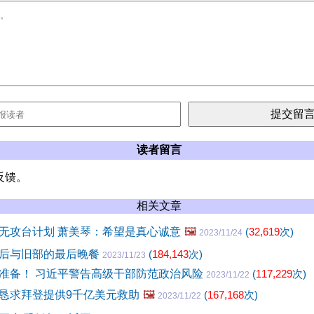
读者留言
反馈。
相关文章
无攻台计划 萧美琴：希望是真心诚意
🖼️
(
32,619
次)
2023/11/24
后与旧部的最后晚餐
(
184,143
次)
2023/11/23
准备！ 习近平警告高级干部防范政治风险
(
117,229
次)
2023/11/22
恳求拜登提供9千亿美元救助
🖼️
(
167,168
次)
2023/11/22