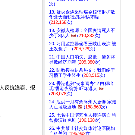
次)
18. 疑央企烧采铀煤令核辐射扩散
华北大面积出现神秘哮喘
(
212,168
次)
19. 安徽入殓师：全国疫情死人不
少于3亿人
🖼️
(
210,332
次)
20. 习用监控器偷看王岐山表演 被
王发觉了... (
209,729
次)
21. 中国人口消失、腐败、债务将
导致经济崩溃 (
209,380
次)
22. 陆教授被封杀热文：我们终于
习惯了学生轻生 (
208,915
次)
23. 香港也兴“丧事喜办”？白狮出
人反抗渔霸、报
现“香港夜缤纷”吓坏港人
🖼️
(
203,078
次)
24. 泄洪一月有余涿州人更惨 家毁
人亡垃圾遍地
🖼️
(
198,960
次)


25. 七名中国演艺名人接连病亡 均
曾参演红色剧 (
196,138
次)
26. 中共禁止社交媒体讨论医院妇
产科关闭 (
195,992
次)