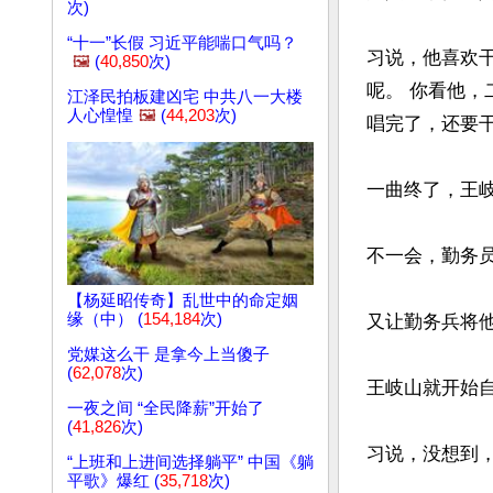
次)
“十一”长假 习近平能喘口气吗？
习说，他喜欢
🖼️
(
40,850
次)
呢。 你看他，
江泽民拍板建凶宅 中共八一大楼
人心惶惶
🖼️
(
44,203
次)
唱完了，还要干
一曲终了，王岐
不一会，勤务员
【杨延昭传奇】乱世中的命定姻
缘（中） (
154,184
次)
又让勤务兵将他
党媒这么干 是拿今上当傻子
(
62,078
次)
王岐山就开始自
一夜之间 “全民降薪”开始了
(
41,826
次)
习说，没想到，
“上班和上进间选择躺平” 中国《躺
平歌》爆红 (
35,718
次)