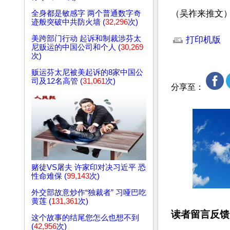
（吴祚来推文
全身都是敏感字 两个普通数字奇
迹般突破中共防火墙 (
32,296
次)
文章网址: http://w
美跨部门行动 起诉和制裁涉芬太
打印机版
尼贩运的中国公司和个人 (
30,269
次)
贩运芬太尼被美起诉的8家中国公
司及12名高管 (
31,061
次)
分享至：
赌徒VS屠夫 许家印对决习近平 恐
性命难保 (
99,143
次)
外交部故意炒作“独裁者” 习哑巴吃
黄莲 (
131,361
次)
读者留言反馈
这个故事的结尾您怎么也想不到
(
42,956
次)