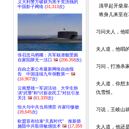
义大利警方破获为黑手党洗钱的
  清早起开柴扉乌鸦叫过，飞过来叫过去却是[二六]为何？

中国影子网络 (
31,313
次)
  将身儿来至在草堂内坐，桂英儿捧茶来为父解渴 。

习问夫人，他唱
夫人道，他唱的
张召忠乌鸦嘴：共军核潜舰受困
自家陷阱无一活口
🖼️
(
206,358
次)
习问，打渔杀家
自由之家公布最新网络自由报
告 中国连续九年倒数第一
🖼️
(
16,907
次)
夫人道，你想
云南楚雄一军训活动 大学生扮
仇雪恨。

演“武警”和“讨薪农民工”对抗引发
关注
🖼️
(
61,339
次)
恒大与中共当局博弈 许家印惨败
习说，王岐山
(
39,645
次)
欧盟宣布结束“天真时代” 推新措
施阻中共取得敏感技术
🖼️
(
17,359
夫人道，他还是