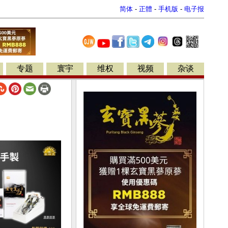
简体
-
正體
-
手机版
-
电子报
专题
寰宇
维权
视频
杂谈