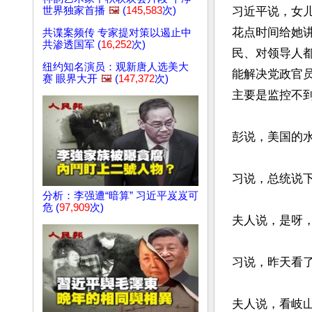
世界独家首播
🖼️
(
145,583
次)
习近平说，女
花点时间给她
共谍案频传 专家提对策以遏止中
共渗透国军 (
16,252
次)
民、对领导人
纽约知名演员：观新唐人选美大
能解决党政官
赛 眼界大开
🖼️
(
147,372
次)
主要是监控不到
彭说，美国的水
习说，总统说下
分析：李强遭“暗算” 习近平岌岌可
危 (
97,909
次)
夫人说，是呀，
习说，昨天看了
夫人说，看岐山