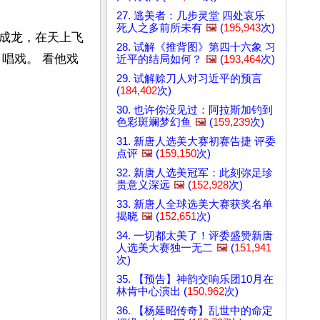
27. 逃美者：几步灵堂 四处哀乐
死人之多前所未有
🖼️
(
195,943
次)
成龙，在天上飞
28. 试解《推背图》第四十六象 习
唱戏。 看他戏
近平的结局如何？
🖼️
(
193,464
次)
29. 试解赊刀人对习近平的预言
(
184,402
次)
30. 也许你没见过：阿拉斯加钓到
色彩斑斓梦幻鱼
🖼️
(
159,239
次)
31. 新唐人选美大赛初赛告捷 评委
点评
🖼️
(
159,150
次)
32. 新唐人选美冠军：此刻弥足珍
贵意义深远
🖼️
(
152,928
次)
33. 新唐人全球选美大赛获奖名单
揭晓
🖼️
(
152,651
次)
34. 一切都太美了！评委盛赞新唐
人选美大赛独一无二
🖼️
(
151,941
次)
35. 【预告】神韵交响乐团10月在
林肯中心演出 (
150,962
次)
36. 【杨延昭传奇】乱世中的命定