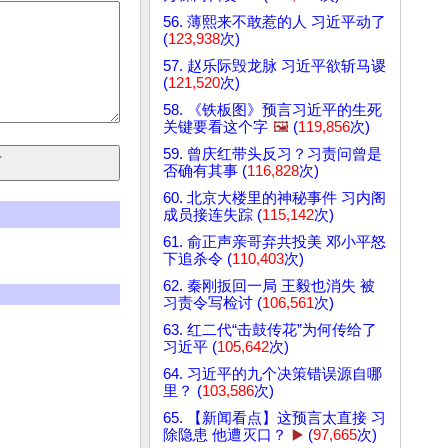
56. 薄熙来不敢惹的人 习近平动了
(
123,938
次)
57. 赵乐际毁龙脉 习近平欲斩马谡
(
121,520
次)
58. 《铁板图》预言习近平的生死
关键要看这个字
🖼️
(
119,856
次)
59. 曾庆红带头反习？习责问曾是
否确有其事 (
116,828
次)
60. 北京大楼里的神秘事件 习内阁
成员接连失踪 (
115,142
次)
61. 俞正声亲哥弃共投美 邓小平怒
下追杀令 (
110,403
次)
62. 秦刚扳回一局 王毅也消失 被
习责令写检讨 (
106,561
次)
63. 红二代“击鼓传花”为何传给了
习近平 (
105,642
次)
64. 习近平的九个决策错误源自哪
里？ (
103,586
次)
65. 【新闻看点】这预言太直接 习
除隐患 他遭灭口？
▶️
(
97,665
次)