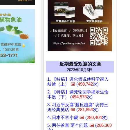
近期最受欢迎的文章
2023年10月3日
1. 【特稿】进化假说使科学误入
歧途（上）
🖼️
(
498,742
次)
2. 【特稿】濒死轮回学揭示生命
本质（下） (
494,578
次)
3. 习近平反腐“越反越腐” 坊传三
则经典笑话
🖼️
(
281,854
次)
4. 日本不容小觑
🖼️
(
280,404
次)
5. 两任首富 两个问题
🖼️
(
266,369