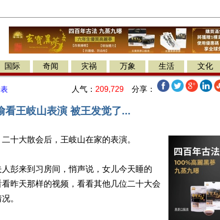
国际
奇闻
灾祸
万象
生活
文化
人气：
209,729
分享：
发表
看王岐山表演 被王发觉了...
二十大散会后，王岐山在家的表演。

夫人彭来到习房间，悄声说，女儿今天睡的
看看昨天那样的视频，看看其他几位二十大会
况。
