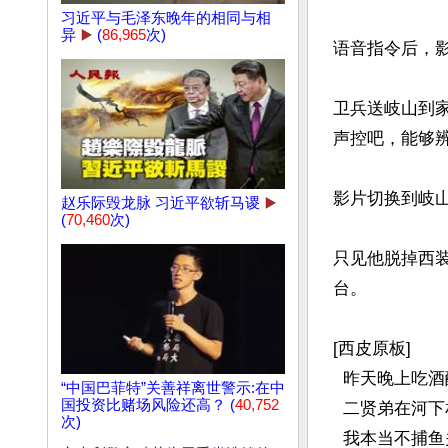
习近平与毛泽东晚年的相同与相
异
▶️
(
86,965
次)
语音指令后，影
卫兵送岐山到
声控吧，能够辨
影片切换到岐山
赵乐际毁龙脉 习近平欲斩马谡
▶️
(
70,460
次)
只见他脱掉西
台。

[西皮原板]

  昨天晚上吃酒醉和衣而卧，农作物场鸡惊醒了梦里南柯。

“中国巴菲特”关善祥离世警示:在中
国投资比赌场风险还高？ (
40,752
  二贤弟在河下相劝与我，他叫我把捕鱼事一旦丢却。

次)
  我本当不捕鱼关门闲坐，怎奈我家贫穷无计奈何。
