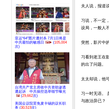
夫人说，报道说
习说，不一定
设局，一般人不
亚运“64”图片遭封杀 7月1日将是
突然，影片中
中共最怕的敏感日
🖼️▶️
(
105,004
次)
习看到老王在
的出了问题。

太太却说，他
台湾共产党主席收中共资助渗透
遭起诉 中共操控选举细节曝光
习一时无语。
🖼️
(
29,662
次)
与政治异已？

美国众议院罢免麦卡锡的议长职
务 (
30,519
次)