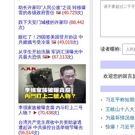
助长许家印"人民公敌"之说 转移爆
雷的各级政府责任
🖼️
(
40,729
次)
跌下天安门城楼的许家印 (
88,442
次)
眼红了！29国签美国登月协议 中
共嫦娥号受冷落
🖼️
(
49,019
次)
读者暱称:
从学生开始洗脑 军训汇演曝光中
共最大恐惧
🖼️▶️
(
67,113
次)
欢迎您的留言
习近平称短期
李强家族被曝贪腐 内斗盯上二号
王岐山十八大
人物？
▶️
(
70,438
次)
为最坏情况做
台湾共产党主席收中共资助渗透
惊爆！习近平
遭起诉 中共操控台选举细节曝光
(
56,514
次)