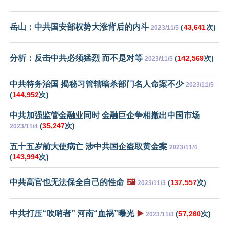
岳山：中共国安部权势大涨背后的内斗
(
43,641
次)
2023/11/5
分析：反击中共必须猛烈 而不是对等
(
142,569
次)
2023/11/5
中共特务治国 揭秘习管辖暗杀部门名人命案不少
2023/11/5
(
144,952
次)
中共加强监管金融业同时 金融巨企争相撤出中国市场
(
35,247
次)
2023/11/4
五十五岁前大使病亡 涉中共国企盗取黄金案
2023/11/4
(
143,994
次)
中共高官也无法保全自己的性命
🖼️
(
137,557
次)
2023/11/3
中共打压“吹哨者” 河南“血祸”曝光
▶️
(
57,260
次)
2023/11/3