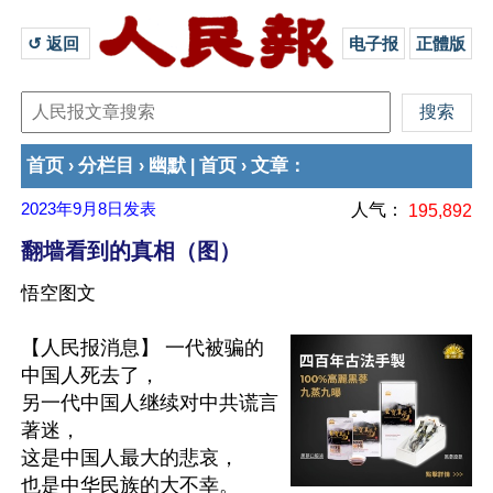
↺ 返回 
电子报
正體版
首页
分栏目
幽默
首页
文章
›
›
|
›
：
2023年9月8日
发表
人气：
195,892
翻墙看到的真相（图）
悟空图文
【人民报消息】 一代被骗的
中国人死去了，

另一代中国人继续对中共谎言
著迷，

这是中国人最大的悲哀，

也是中华民族的大不幸。
