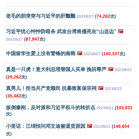
老毛的胆突突与习近平的肝颤颤
(
74,262
次)
2023/8/27
习近平忧心忡忡防暗杀 武攻台湾将撞死在“山这边”
🖼️
(
87,947
次)
2023/8/27
中国留学生爱上没有雷锋的南韩
🖼️
(
160,337
次)
2023/8/27
真是一只虎！意大利总理替国人买单 挽回尊严
🖼️
2023/8/23
(
29,262
次)
真男儿！拒当共产党顺民 抗暴致富保宗祠
🖼️
2023/8/22
(
35,482
次)
扳倒秦刚，反对派和习近平权斗的转折点
(
103,931
2023/8/21
次)
小笑话：江绵恒问邓文迪被退货原因
🖼️
(
149,654
2023/8/21
次)