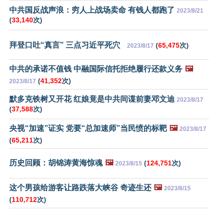
中共国反战声浪：穷人上战场卖命 有钱人都跑了
2023/8/21
(
33,140
次)
拜登口吐“真言” 三点习近平死穴
(
65,475
次)
2023/8/17
中共的承诺不值钱 中融国际信托拒绝履行还款义务
🖼️
(
41,352
次)
2023/8/17
默多克铁树又开花 红娘竟是中共间谍前妻邓文迪
2023/8/17
(
37,588
次)
央视“加速”证实 党要“总加速师”当民愤的标靶
🖼️
2023/8/17
(
65,211
次)
历史回顾：胡锦涛黄海惊魂
🖼️
(
124,751
次)
2023/8/15
这个男孩给游客让路跌落大峡谷 奇迹生还
🖼️
2023/8/15
(
110,712
次)