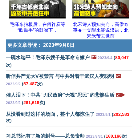
毛泽东拍板后，在何祚庥等
北宋诗人预知去向，高僧奇
“吹鼓手”的鼓噪下，
事🔥一觉醒来能说汉语，北
宋米芾去世前
更多文章导读：
2023年9月8日
一碗水端平！毛泽东嫂子是革命专嫁户
🖼️
(
80,047
2023/9/4
次)
听信共产党大V被禁言 与中共对着干武汉人变聪明
🖼️
(
57,487
次)
2023/9/2
催人泪下！中共“刃民政府”无视“忍民”的悲惨生活
🖼️▶️
(
261,619
次)
2023/9/2
从没看到过这样的场面，整个人都惊住了
(
202,583
2023/9/1
次)
习总书记有了新的封号——总负责师
(
169,166
次)
2023/8/31