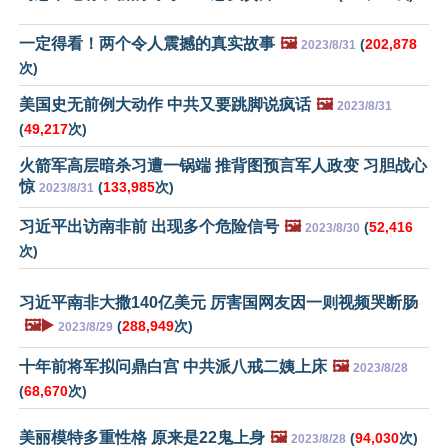
一定得看！两个令人震撼的真实故事
🖼️
(
202,878
2023/8/31
次)
美国史无前例大动作 中共又要跳脚说疯话
🖼️
2023/8/31
(
49,217
次)
火箭军高层暗杀习遭一锅端 推背图预言军人政变 习胆战心
惊
(
133,985
次)
2023/8/31
习近平出访南非前 出现多个危险信号
🖼️
(
52,416
2023/8/30
次)
习近平南非大撒140亿美元 厉害国网友因一则视频哭断肠
🖼️▶️
(
288,949
次)
2023/8/29
十年前将军拟问鼎白宫 中共派八戒二姨上床
🖼️
2023/8/28
(
68,670
次)
美丽模特多重性格 原来是22鬼上身
🖼️
(
94,030
次)
2023/8/28