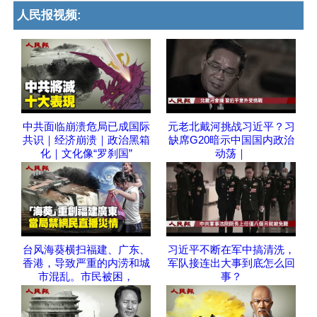
人民报视频:
中共面临崩溃危局已成国际
元老北戴河挑战习近平？习
共识｜经济崩溃｜政治黑箱
缺席G20暗示中国国内政治
化｜文化像“罗刹国”
动荡｜
台风海葵横扫福建、广东、
习近平不断在军中搞清洗，
香港，导致严重的内涝和城
军队接连出大事到底怎么回
市混乱。市民被困，
事？