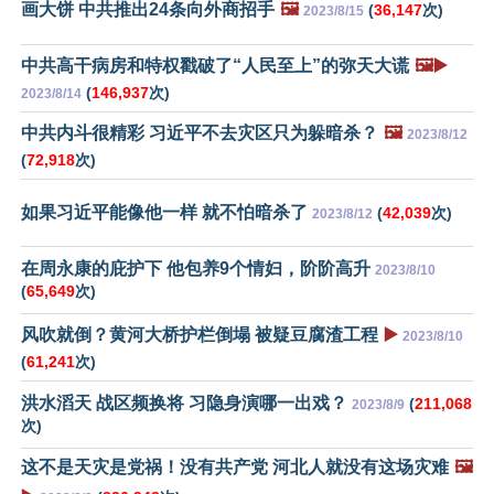
画大饼 中共推出24条向外商招手
🖼️
(
36,147
次)
2023/8/15
中共高干病房和特权戳破了“人民至上”的弥天大谎
🖼️▶️
(
146,937
次)
2023/8/14
中共内斗很精彩 习近平不去灾区只为躲暗杀？
🖼️
2023/8/12
(
72,918
次)
如果习近平能像他一样 就不怕暗杀了
(
42,039
次)
2023/8/12
在周永康的庇护下 他包养9个情妇，阶阶高升
2023/8/10
(
65,649
次)
风吹就倒？黄河大桥护栏倒塌 被疑豆腐渣工程
▶️
2023/8/10
(
61,241
次)
洪水滔天 战区频换将 习隐身演哪一出戏？
(
211,068
2023/8/9
次)
这不是天灾是党祸！没有共产党 河北人就没有这场灾难
🖼️