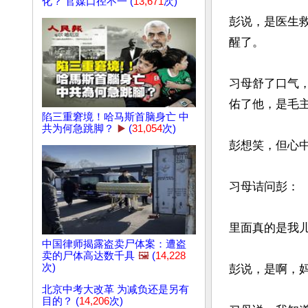
化？ 官媒口径不一 (
13,671
次)
彭说，是医生
醒了。

习母舒了口气
佑了他，是毛主
陷三重窘境！哈马斯首脑身亡 中
共为何急跳脚？
▶️
(
31,054
次)
彭想笑，但心
习母诘问彭：

里面真的是我儿
中国律师揭露盗卖尸体案：遭盗
卖的尸体高达数千具
🖼️
(
14,228
次)
彭说，是啊，妈
北京中考大改革 为减负还是另有
目的？ (
14,206
次)