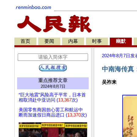
首页
要闻
内幕
时事
幽默
2024年8月7日
发
中南海传真
重点推荐文章
吴祚来
2024年8月7日
“巨大地震”风险高于平常，日本首
相取消赴中亚访问 (
13,367
次)
美国零售商因担心罢工和航运中
断而加速假日商品进口 (
13,370
次)