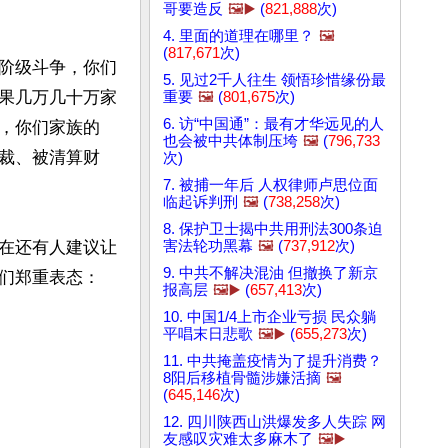
哥要造反
🖼️▶️
(
821,888
次)
4. 里面的道理在哪里？
🖼️
(
817,671
次)
阶级斗争，你们
5. 见过2千人往生 领悟珍惜缘份最
果几万几十万家
重要
🖼️
(
801,675
次)
6. 访“中国通”：最有才华远见的人
，你们家族的
也会被中共体制压垮
🖼️
(
796,733
裁、被清算财
次)
7. 被捕一年后 人权律师卢思位面
临起诉判刑
🖼️
(
738,258
次)
8. 保护卫士揭中共用刑法300条迫
害法轮功黑幕
🖼️
(
737,912
次)
在还有人建议让
9. 中共不解决混油 但撤换了新京
们郑重表态：

报高层
🖼️▶️
(
657,413
次)
10. 中国1/4上市企业亏损 民众躺
平唱末日悲歌
🖼️▶️
(
655,273
次)
11. 中共掩盖疫情为了提升消费？
8阳后移植骨髓涉嫌活摘
🖼️
(
645,146
次)
12. 四川陕西山洪爆发多人失踪 网
友感叹灾难太多麻木了
🖼️▶️