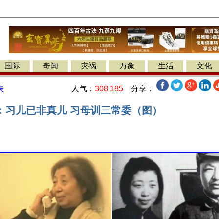
国际
奇闻
灾祸
万象
生活
文化
人气：
308,185
分享：
表
：习儿已非真儿 习母训三常委（图）