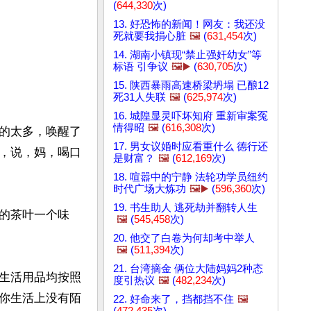
(
644,330
次)
13. 好恐怖的新闻！网友：我还没
死就要我捐心脏
🖼️
(
631,454
次)
14. 湖南小镇现“禁止强奸幼女”等
标语 引争议
🖼️▶️
(
630,705
次)
15. 陕西暴雨高速桥梁坍塌 已酿12
死31人失联
🖼️
(
625,974
次)
16. 城隍显灵吓坏知府 重新审案冤
情得昭
🖼️
(
616,308
次)
的太多，唤醒了
17. 男女议婚时应看重什么 德行还
，说，妈，喝口
是财富？
🖼️
(
612,169
次)
18. 喧嚣中的宁静 法轮功学员纽约
时代广场大炼功
🖼️▶️
(
596,360
次)
19. 书生助人 逃死劫并翻转人生
的茶叶一个味
🖼️
(
545,458
次)
20. 他交了白卷为何却考中举人
🖼️
(
511,394
次)
21. 台湾摘金 俩位大陆妈妈2种态
生活用品均按照
度引热议
🖼️
(
482,234
次)
你生活上没有陌
22. 好命来了，挡都挡不住
🖼️
(
472,435
次)