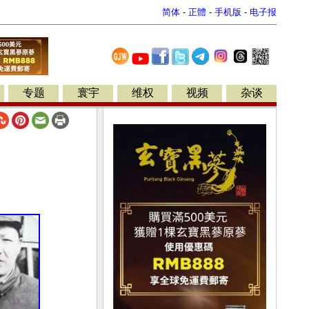
简体
-
正體
-
手机版
-
电子报
专题
寰宇
维权
视频
杂谈