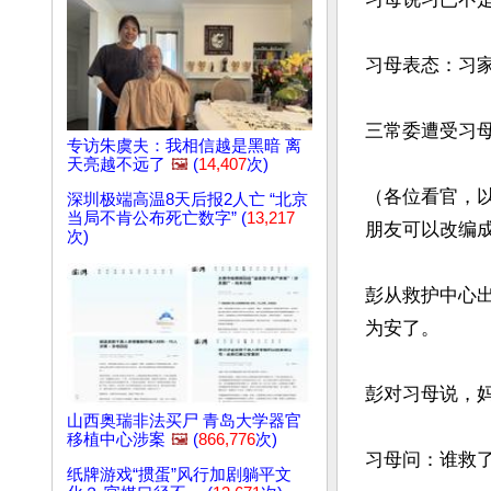
习母表态：习家
三常委遭受习母
专访朱虞夫：我相信越是黑暗 离
天亮越不远了
🖼️
(
14,407
次)
（各位看官，
深圳极端高温8天后报2人亡 “北京
当局不肯公布死亡数字” (
13,217
朋友可以改编成
次)
彭从救护中心
为安了。

彭对习母说，
山西奥瑞非法买尸 青岛大学器官
移植中心涉案
🖼️
(
866,776
次)
习母问：谁救了
纸牌游戏“掼蛋”风行加剧躺平文