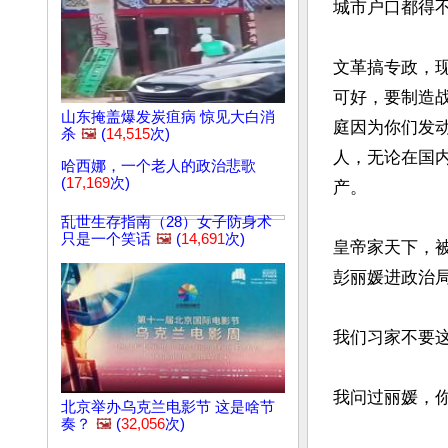
城市户口都得不
文革搞专政，
可好，要制造
山东掩盖爆发炭疽病 惊见大白消
庭因为你们发
杀
🖼️
(
14,515
次)
人，无论在国
哈西娜，一个老人的政治悲歌
(
17,169
次)
产。

乱世生存指南（28）女子防身术
只是一个笑话
🖼️
(
14,691
次)
皇帝家天下，
彭丽媛进政治
我们习家不要这
我问过丽媛，你
北京举办乌克兰电影节 这是啥节
奏？
🖼️
(
32,056
次)