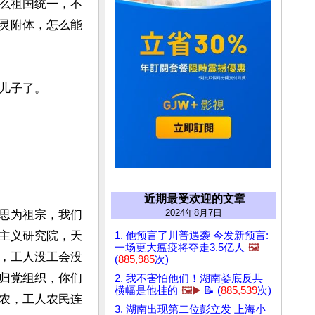
么祖国统一，不
灵附体，怎么能
子了。

近期最受欢迎的文章
2024年8月7日
思为祖宗，我们
主义研究院，天
1. 他预言了川普遇袭 今发新预言:
一场更大瘟疫将夺走3.5亿人
🖼️
，工人没工会没
(
885,985
次)
归党组织，你们
2. 我不害怕他们！湖南娄底反共
横幅是他挂的
🖼️▶️
📝 (
885,539
次)
农，工人农民连
3. 湖南出现第二位彭立发 上海小