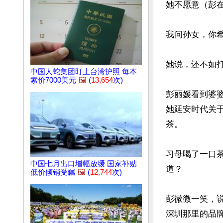
她不愿意（彭在
我问孙女，你
她说，还不如打
中国人蛇集团盯上台湾护照 每本
索价7000美元
🖼️
(
13,654
次)
彭丽媛看到婆
她延安时代关
茶。

习母喝了一口
中国七月出口增幅放缓 国家补贴
道？

低价倾销受瞩
🖼️
(
12,744
次)
彭微微一笑，
深圳那里的品