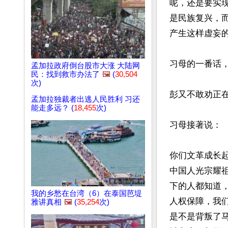
呢，还是要实
是民族复兴，
产生这样虚妄的
习母的一番话
孟加拉政府倒台股市大涨 大陆网
民：找到救市办法了
🖼️
(
30,504
次)
彭又不敢劝正在
孟加拉独裁者出逃人民胜利 习还
能走多远？ (
18,455
次)
习母接著说：

你们文革成长
中国人光宗耀
下的人都知道
我的乡愁在台湾（6）在泰国芭堤
人权保障，我
雅讲真相
🖼️
(
35,254
次)
是不是背叛了