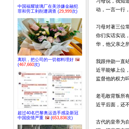
习母说，我知
中国福耀玻璃厂在美涉嫌金融犯
动，一言一行
罪和劳工剥削遭调查 (
29,999
次)
习母对著三位
你们实话实说
华，他父亲之所
离职，把公司的一切都料理好
🖼️
我跟仲勋一直
(
467,660
次)
近平能够上位
监督他的权力吗
老毛敢背叛所
近平后面，还不
超过40名巴黎奥运选手感染新冠
中国疫情严重
🖼️
(
653,836
次)
古代的皇帝为