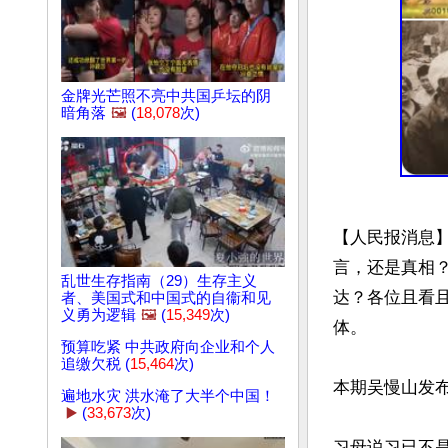
金牌光芒照不亮中共国乒坛的阴
暗角落
🖼️
(
18,078
次)
【人民报消息】
言，还是真相
乱世生存指南（29）生存主义
达？各位且看
者、美国式和中国式的自衞和见
义勇为逻辑
🖼️
(
15,349
次)
体。

预算吃紧 中共政府向企业和个人
追缴欠税 (
15,464
次)
本期吴慢山发布
遍地水灾 洪水淹了大半个中国！
▶️
(
33,673
次)
习母说习已不是