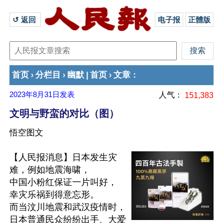
↺ 返回 
电子报
正體版
首页
分栏目
幽默
首页
文章
›
›
|
›
：
2023年8月31日
发表
人气：
151,383
文明与野蛮的对比（图）
悟空图文
【人民报消息】日本发生灾
难，例如地震海啸，

中国小粉红保证一片叫好，

幸灾乐祸到得意忘形。

而当汶川地震和武汉疫情时，

日本普通民众纷纷出手、大爱