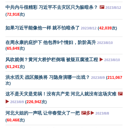
中共内斗很精彩 习近平不去灾区只为躲暗杀？
🖼️
2023/8/12
(
72,918
次)
如果习近平能像他一样 就不怕暗杀了
(
42,039
次)
2023/8/12
在周永康的庇护下 他包养9个情妇，阶阶高升
2023/8/10
(
65,649
次)
风吹就倒？黄河大桥护栏倒塌 被疑豆腐渣工程
▶️
2023/8/10
(
61,241
次)
洪水滔天 战区频换将 习隐身演哪一出戏？
(
211,067
2023/8/9
次)
这不是天灾是党祸！没有共产党 河北人就没有这场灾难
🖼️
▶️
(
226,942
次)
2023/8/9
河北大姐的一声吼 让华春莹火了一把
🖼️多▶️
2023/8/8
(
60,468
次)