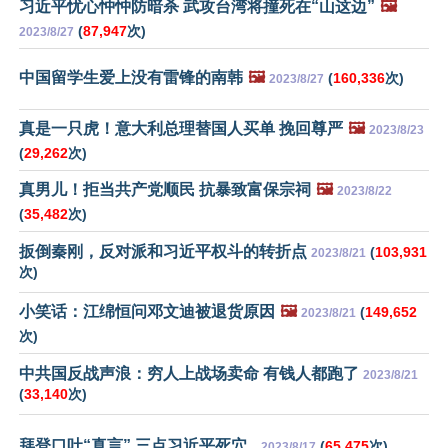
习近平忧心忡忡防暗杀 武攻台湾将撞死在“山这边”
🖼️
(
87,947
次)
2023/8/27
中国留学生爱上没有雷锋的南韩
🖼️
(
160,336
次)
2023/8/27
真是一只虎！意大利总理替国人买单 挽回尊严
🖼️
2023/8/23
(
29,262
次)
真男儿！拒当共产党顺民 抗暴致富保宗祠
🖼️
2023/8/22
(
35,482
次)
扳倒秦刚，反对派和习近平权斗的转折点
(
103,931
2023/8/21
次)
小笑话：江绵恒问邓文迪被退货原因
🖼️
(
149,652
2023/8/21
次)
中共国反战声浪：穷人上战场卖命 有钱人都跑了
2023/8/21
(
33,140
次)
拜登口吐“真言” 三点习近平死穴
(
65,475
次)
2023/8/17