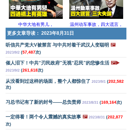
中华大地有男儿，
温州动车事故，四大谎言，
更多文章导读：
2023年8月31日
听信共产党大V被禁言 与中共对着干武汉人变聪明
🖼️
(
57,487
次)
2023/9/2
催人泪下！中共“刃民政府”无视“忍民”的悲惨生活
🖼️▶️
(
261,618
次)
2023/9/2
从没看到过这样的场面，整个人都惊住了
(
202,582
2023/9/1
次)
习总书记有了新的封号——总负责师
(
169,164
次)
2023/8/31
一定得看！两个令人震撼的真实故事
🖼️
(
202,877
2023/8/31
次)