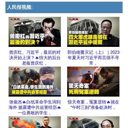
人民报视频:
曾庆红、习近平，最后的对
郭伯雄覆灭记（上）｜2023
决开始上演？🔥恒大的后台
年夏天对习近平而言很不寻
老板曾庆红，
常，
张俊杰🔥白纸革命学生润到
惊天奇案，冤案逆转🔥就在
海外 披露遭中共迫害经历🔥
“午时三刻”准备处决时，
一位勇敢的学生，