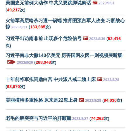
美国史无前例大动作 中共又要跳脚说疯话
🖼️
2023/8/31
(
49,217
次)
火箭军高层暗杀习遭一锅端 推背图预言军人政变 习胆战心
惊
(
133,985
次)
2023/8/31
习近平出访南非前 出现多个危险信号
🖼️
(
52,416
2023/8/30
次)
习近平南非大撒140亿美元 厉害国网友因一则视频哭断肠
🖼️▶️
(
288,948
次)
2023/8/29
十年前将军拟问鼎白宫 中共派八戒二姨上床
🖼️
2023/8/28
(
68,670
次)
美丽模特多重性格 原来是22鬼上身
🖼️
(
94,030
次)
2023/8/28
老毛的胆突突与习近平的肝颤颤
(
74,262
次)
2023/8/27