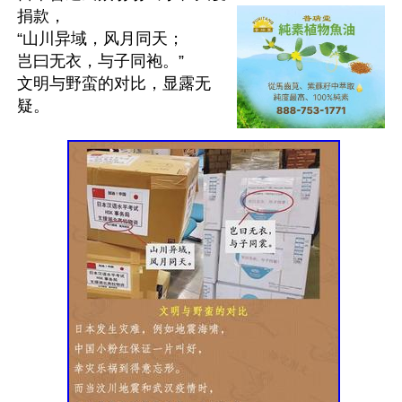
捐款，

“山川异域，风月同天；

岂曰无衣，与子同袍。”

文明与野蛮的对比，显露无
疑。 
