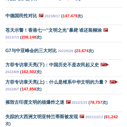
中德国民性对比
🖼️
(
147,479
次)
2023/8/17
苍天示警！香港七一“文明之光”暴毙 谁还装糊涂
🖼️
(
208,148
次)
2023/7/3
G7与中亚峰会的三大对比
(
23,674
次)
2023/5/26
方菲专访章天亮(下)：中国历史不是农民起义史
🖼️▶️
(
162,502
次)
2022/8/9
方菲专访章天亮(上)：什么是维系中华文明的力量？
🖼️▶️
(
147,858
次)
2022/8/7
摧毁古印度文明的核爆炸之迷
🖼️
(
78,757
次)
2022/1/19
失踪的大西洲文明亚特兰蒂斯被发现
🖼️
(
61,242
2021/12/13
次)