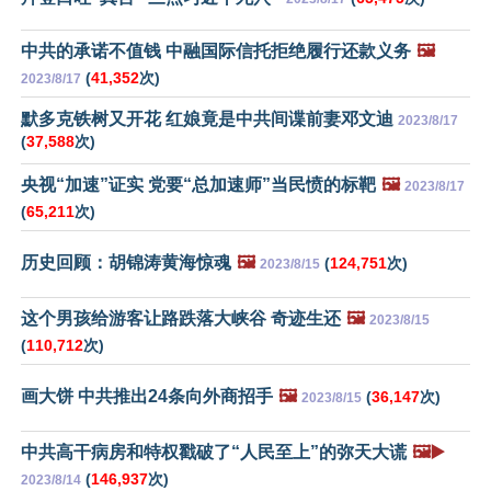
中共的承诺不值钱 中融国际信托拒绝履行还款义务
🖼️
(
41,352
次)
2023/8/17
默多克铁树又开花 红娘竟是中共间谍前妻邓文迪
2023/8/17
(
37,588
次)
央视“加速”证实 党要“总加速师”当民愤的标靶
🖼️
2023/8/17
(
65,211
次)
历史回顾：胡锦涛黄海惊魂
🖼️
(
124,751
次)
2023/8/15
这个男孩给游客让路跌落大峡谷 奇迹生还
🖼️
2023/8/15
(
110,712
次)
画大饼 中共推出24条向外商招手
🖼️
(
36,147
次)
2023/8/15
中共高干病房和特权戳破了“人民至上”的弥天大谎
🖼️▶️
(
146,937
次)
2023/8/14