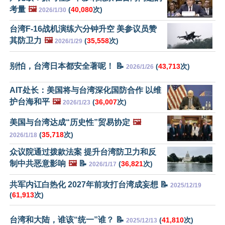
考量
🖼️
(
40,080
次)
2026/1/30
台湾F-16战机演练六分钟升空 美参议员赞
其防卫力
🖼️
(
35,558
次)
2026/1/29
别怕，台湾日本都安全著呢！ 📝
(
43,713
次)
2026/1/26
AIT处长：美国将与台湾深化国防合作 以维
护台海和平
🖼️
(
36,007
次)
2026/1/23
美国与台湾达成“历史性”贸易协定
🖼️
(
35,718
次)
2026/1/18
众议院通过拨款法案 提升台湾防卫力和反
制中共恶意影响
🖼️
📝
(
36,821
次)
2026/1/17
共军内讧白热化 2027年前攻打台湾成妄想 📝
2025/12/19
(
61,913
次)
台湾和大陆，谁该“统一”谁？ 📝
(
41,810
次)
2025/12/13