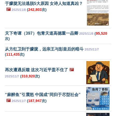
于朦胧无法逃脱5大原因 女诗人知道真凶？
🖼️
(
242,803
次)
2025/11/8
天下奇谭（397）包青天道高德重一品卿
(
95,520
2025/11/8
次)
从方红卫到于朦胧，远亲王与彭皇后的暗斗
2025/11/7
(
111,435
次)
再次遭遇反噬 这次习近平盖不住了
🖼️
(
310,920
次)
2025/11/7
“麻醉鱼”引震怒 中国成“同归于尽型社会”
🖼️
(
187,947
次)
2025/11/7