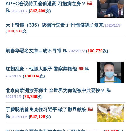
APEC会议特工偷偷送药 习抱病在身？
🖼️
📝
(
247,499
次)
2025/11/7
天下奇谭（396）缺德行失贵子 忏悔修德子复来
2025/11/7
(
100,331
次)
胡春华署名文章口吻不寻常 📝
(
106,770
次)
2025/11/7
红朝乱象：他抓人贩子 警察禁锢他
🖼️
📝
(
180,034
次)
2025/11/7
北京向欧洲放开稀土 全世界为何能被中共要挟？ 📝
(
73,786
次)
2025/11/6
于朦胧的善良克住习近平 破了撒旦献祭
🖼️
📝
(
547,125
次)
2025/11/6