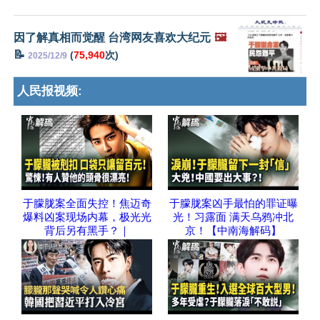
因了解真相而觉醒 台湾网友喜欢大纪元
🖼️
📝
(
75,940
次)
2025/12/9
人民报视频:
于朦胧案全面失控！焦迈奇
于朦胧案凶手最怕的罪证曝
爆料凶案现场内幕，极光光
光！习露面 满天乌鸦冲北
背后另有黑手？｜
京！【中南海解码】