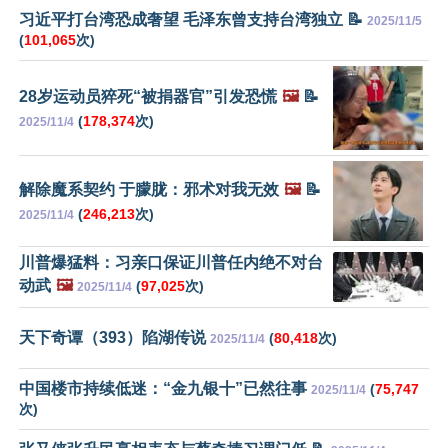
习近平打台湾恐成奢望 毛泽东曾支持台湾独立 📝
2025/11/5
(
101,065
次)
28岁运动员猝死“被捐器官”引发恐慌
🖼️
📝
(
178,374
次)
2025/11/4
解除魔系契约 于朦胧：邪术对我无效
🖼️
📝
(
246,213
次)
2025/11/4
川普爆猛料：习亲口保证川普任内绝不对台
动武
🖼️
(
97,025
次)
2025/11/4
天下奇谭（393）陷湖传说
(
80,418
次)
2025/11/4
中国楼市持续低迷：“金九银十”已然往事
(
75,747
2025/11/4
次)