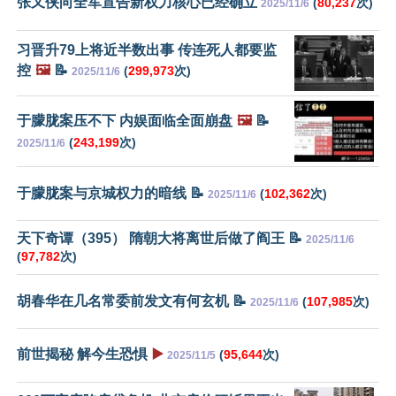
张又侠向全军宣告新权力核心已经确立
(
80,237
次)
2025/11/6
习晋升79上将近半数出事 传连死人都要监
控
🖼️
📝
(
299,973
次)
2025/11/6
于朦胧案压不下 内娱面临全面崩盘
🖼️
📝
(
243,199
次)
2025/11/6
于朦胧案与京城权力的暗线 📝
(
102,362
次)
2025/11/6
天下奇谭（395） 隋朝大将离世后做了阎王 📝
2025/11/6
(
97,782
次)
胡春华在几名常委前发文有何玄机 📝
(
107,985
次)
2025/11/6
前世揭秘 解今生恐惧
▶️
(
95,644
次)
2025/11/5