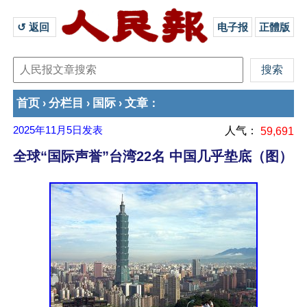
↺ 返回 
电子报
正體版
首页
分栏目
国际
文章
›
›
›
：
2025年11月5日
发表
人气：
59,691
全球“国际声誉”台湾22名 中国几乎垫底（图）