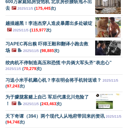
600万家庭陷房贷危机 北京房价腰斩甩不出
去
🖼️
(
175,445
次)
2025/11/5
越描越黑！李连杰穿人造皮暴露出多处破绽
🖼️
(
115,977
次)
2025/11/5
习APEC再出糗 吓得王毅和翻译小跑去救
场
🖼️
📝
(
98,885
次)
2025/11/5
绞肉机不停制造高压和恐慌 中共俩大军头齐“表忠心”
(
70,279
次)
2025/11/5
习送小米手机藏心机？李在明会将手机转送谁？
2025/11/5
(
97,243
次)
为于朦胧案赌上自己 军后代凛北川危险了
！
🖼️
📝
(
243,463
次)
2025/11/5
天下奇谭（394）两个现代人从地府带回来的资讯
2025/11/5
(
94,748
次)