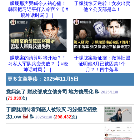
朦胧那声哭喊令人钻心痛！
于朦胧惊天逆转！女友出卖
韩国把习近平打入冷宫？【 #
他？公安部是伞！
晓坤话时局 】｜
朦胧案的清算即将开始？！
于朦胧案新证据：微博旧照
习私人军队兵变失败？【 #晓
证明他8月已被囚禁1个
坤话时局 】｜
月？！四中落幕
更多文章导读：
2025年11月5日
党妈急了 财政部成立债务司 地方债恶化 📝
2025/11/8
(
73,939
次)
于朦胧期待看到恶人被毁灭 习躲报应招数
太Low
🖼️
📝
(
298,432
次)
2025/11/8