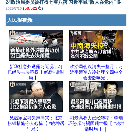
24政治局委员被打得七零八落 习近平喊“敌人在党内” 📝
(
59,522
次)
2025/7/10
人民报视频:
新华社意外透露习近况；习
政治局会议消失一整月，习
已经失去决策权【 #晓坤话时
近平遭军方冷处理？四中全
局 】｜
会变数曝光，
见温家宝习失声痛哭；北京
习最高权力已经转移；李瑞
捞钱措施令人心惊【 #晓坤话
环怒斥习祸国现世报【 #晓坤
时局 】｜
话时局 】｜