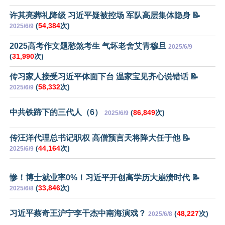
许其亮葬礼降级 习近平疑被控场 军队高层集体隐身 📝
(
54,384
次)
2025/6/9
2025高考作文题愁煞考生 气坏老舍艾青穆旦
2025/6/9
(
31,990
次)
传习家人接受习近平体面下台 温家宝见齐心说错话 📝
(
58,332
次)
2025/6/9
中共铁蹄下的三代人（6）
(
86,849
次)
2025/6/9
传汪洋代理总书记职权 高僧预言天将降大任于他 📝
(
44,164
次)
2025/6/9
惨！博士就业率0%！习近平开创高学历大崩溃时代 📝
(
33,846
次)
2025/6/8
习近平蔡奇王沪宁李干杰中南海演戏？
(
48,227
次)
2025/6/8