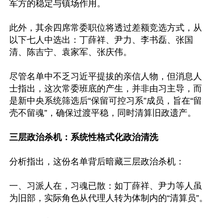
军方的稳定与镇场作用。

此外，其余四席常委职位将透过差额竞选方式，从
以下七人中选出：丁薛祥、尹力、李书磊、张国
清、陈吉宁、袁家军、张庆伟。

尽管名单中不乏习近平提拔的亲信人物，但消息人
士指出，这次常委班底的产生，并非由习主导，而
是新中央系统筛选后“保留可控习系”成员，旨在“留
壳不留魂”，确保过渡平稳，同时清算旧政遗产。

三层政治杀机：系统性格式化政治清洗
分析指出，这份名单背后暗藏三层政治杀机：

一、习派人在，习魂已散：如丁薛祥、尹力等人虽
为旧部，实际角色从代理人转为体制内的“清算员”。
