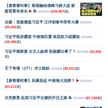
【唐青看时事】蒋雨融哈佛捧习掀大波 家
庭背景有来头
▶️
📝
(
326,887
次)
2025/6/6
台媒：党媒避提习近平 汪洋胡春华异常火爆
2025/6/6
(
50,282
次)
习近平怪异露面 中南海巨震 高层权力或重组
2025/6/6
(
36,486
次)
习近平摆家宴 女主人缺席 彭丽媛出事了？
(
35,660
2025/6/6
次)
天下奇谭（277）术士除妖
(
85,551
次)
2025/6/6
【唐青看时事】风暴迭起 中南海大洗牌？
▶️
2025/6/5
(
84,211
次)
夫凭妻贵 起底习近平女婿的升迁之路 📝
(
87,168
次)
2025/6/5