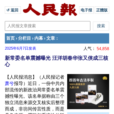
↺ 返回 
电子报
正體版
首页
分栏目
内幕
文章
›
›
›
：
2025年6月7日
发表
人气：
54,858
新常委名单震撼曝光 汪洋胡春华张又侠成三核
心
【人民报消息】（人民报记者
萧兮
报导）近日，一份中共内
部流传的新政治局常委名单震
撼性曝光。该名单据称由三个
独立消息来源交叉核实后整理
而成，非坊间传言性质，而是