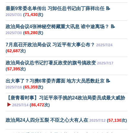
最新9常委名单传出 习卸任总书记由丁薛祥出任 📝
(
71,430
次)
2025/7/31
政治局会议4张神秘空椅藏重大讯息 谁中途离场？ 📝
(
65,280
次)
2025/7/30
7月底召开政治局会议 习近平有大事公布？
2025/7/24
(
62,687
次)
政治局会议总书记打著反政变的旗号搞政变
2025/7/17
(
57,395
次)
出大事了？习携6常委齐露面 地方大员悉数赴京 📝
(
65,359
次)
2025/7/16
【唐青看时事】习近平亲手挑的24政治局委员成最大威胁
▶️
(
86,472
次)
2025/7/14
政治局24人四分五裂 不臣之心大有人在
(
57,130
次)
2025/7/12