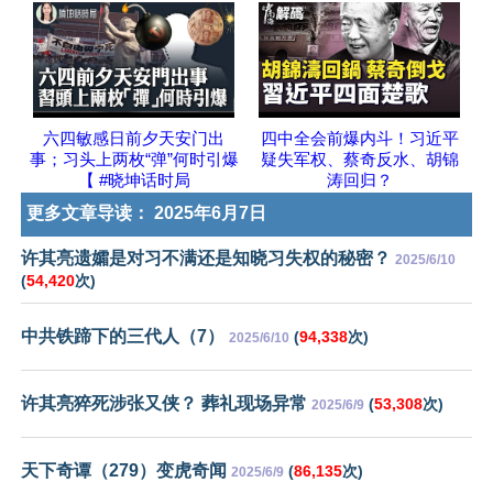
六四敏感日前夕天安门出
四中全会前爆内斗！习近平
事；习头上两枚“弹”何时引爆
疑失军权、蔡奇反水、胡锦
【 #晓坤话时局
涛回归？
更多文章导读：
2025年6月7日
许其亮遗孀是对习不满还是知晓习失权的秘密？
2025/6/10
(
54,420
次)
中共铁蹄下的三代人（7）
(
94,338
次)
2025/6/10
许其亮猝死涉张又侠？ 葬礼现场异常
(
53,308
次)
2025/6/9
天下奇谭（279）变虎奇闻
(
86,135
次)
2025/6/9