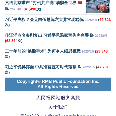
六四北京噤声 “打倒共产党”响彻全世界
🖼️
📝
(
41,490
次)
2025/6/5
习近平失权？会见白俄总统六大异常现端倪
(
52,823
2025/6/5
次)
传汪洋点名秦刚复出 习近平见温家宝失声痛哭 📝
2025/6/5
(
62,854
次)
二十年前的“换脸手术” 为何令人细思极恐
(
29,348
2025/6/5
次)
习近平诡异露面 中共准官宣习时代落幕 📝
(
47,791
2025/6/5
次)
Copyright© RMB Public Foundation Inc.
All Rights Reserved
人民报网站服务条款
关于我们