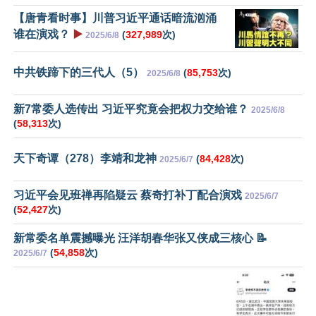
【唐青看时事】川普习近平通话暗流汹涌
谁在演戏？
▶️
(
327,989
次)
2025/6/8
中共铁蹄下的三代人（5）
(
85,753
次)
2025/6/8
新7常委人选传出 习近平究竟会把权力交给谁？
2025/6/8
(
58,313
次)
天下奇谭（278）李靖和龙神
(
84,428
次)
2025/6/7
习近平会见班禅再陷疑云 蔡奇打补丁配合演戏
2025/6/7
(
52,427
次)
新常委名单震撼曝光 汪洋胡春华张又侠成三核心 📝
(
54,858
次)
2025/6/7