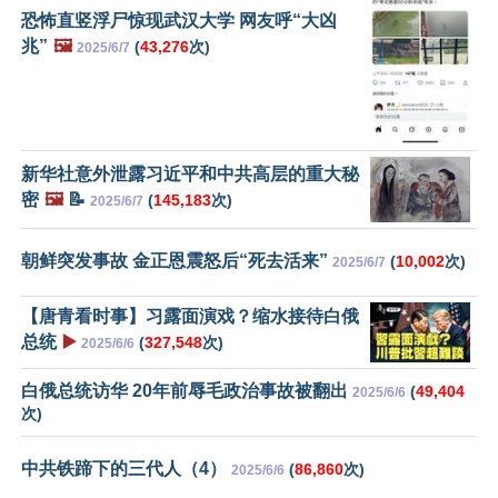
恐怖直竖浮尸惊现武汉大学 网友呼“大凶
兆”
🖼️
(
43,276
次)
2025/6/7
新华社意外泄露习近平和中共高层的重大秘
密
🖼️
📝
(
145,183
次)
2025/6/7
朝鲜突发事故 金正恩震怒后“死去活来”
(
10,002
次)
2025/6/7
【唐青看时事】习露面演戏？缩水接待白俄
总统
▶️
(
327,548
次)
2025/6/6
白俄总统访华 20年前辱毛政治事故被翻出
(
49,404
2025/6/6
次)
中共铁蹄下的三代人（4）
(
86,860
次)
2025/6/6