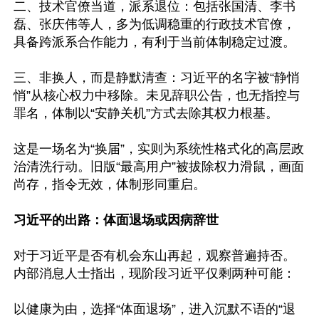
二、技术官僚当道，派系退位：包括张国清、李书
磊、张庆伟等人，多为低调稳重的行政技术官僚，
具备跨派系合作能力，有利于当前体制稳定过渡。

三、非换人，而是静默清查：习近平的名字被“静悄
悄”从核心权力中移除。未见辞职公告，也无指控与
罪名，体制以“安静关机”方式去除其权力根基。

这是一场名为“换届”，实则为系统性格式化的高层政
治清洗行动。旧版“最高用户”被拔除权力滑鼠，画面
尚存，指令无效，体制形同重启。

习近平的出路：体面退场或因病辞世
对于习近平是否有机会东山再起，观察普遍持否。
内部消息人士指出，现阶段习近平仅剩两种可能：

以健康为由，选择“体面退场”，进入沉默不语的“退