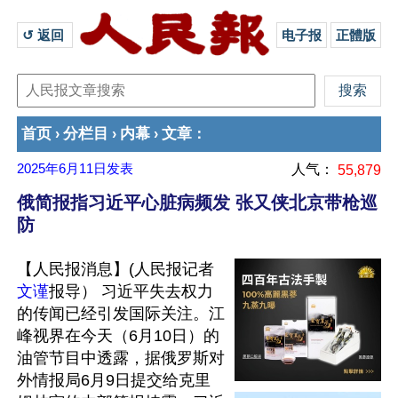
↺ 返回 
电子报
正體版
首页
分栏目
内幕
文章
›
›
›
：
2025年6月11日
发表
人气：
55,879
俄简报指习近平心脏病频发 张又侠北京带枪巡
防
【人民报消息】(人民报记者
文谨
报导） 习近平失去权力
的传闻已经引发国际关注。江
峰视界在今天（6月10日）的
油管节目中透露，据俄罗斯对
外情报局6月9日提交给克里