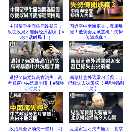
中国留学生面临间谍疑云；
习近平中南海密会，真相曝
改变政局才能解经济困境【 #
光！低调会见藏玄机！失势
晓坤话时局 】｜
传闻成真？
遭报？俩党媒高官消失；高
新华社意外透露习近况；习
考暴露中共洗脑手段【 #晓坤
已经失去决策权【 #晓坤话时
话时局 】｜
局 】｜
政治局会议消失一整月，习
见温家宝习失声痛哭；北京