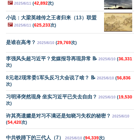
🖼️
(
42,892
次)
2025/6/11
小说：大梁英雄传之王者归来（13）联盟
🖼️
(
625,233
次)
2025/6/11
是谁在高考？
(
29,769
次)
2025/6/10
李强风头超习近平？党媒报导再现异常 📝
(
36,331
2025/6/10
次)
8元老2现常委1军头反习大会说了啥？ 📝
(
56,836
2025/6/10
次)
习明泽突然现身 坐实习近平已失去自由？
(
19,530
2025/6/10
次)
许其亮遗孀是对习不满还是知晓习失权的秘密？
2025/6/10
(
54,420
次)
中共铁蹄下的三代人（7）
(
94,339
次)
2025/6/10