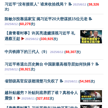
习近平“没有接班人” 谁来收拾残局？ 📝
(
38,326
2025/6/12
次)
陈敏尔投靠温家宝 揭习近平20大密谋抓15位元老 📝
(
60,279
次)
2025/6/12
【唐青看时事】许其亮遗孀漠视习近平 礼
遇蔡王赵
▶️
(
330,925
次)
2025/6/12
中共铁蹄下的三代人（9）
(
88,307
次)
2025/6/12
习近平将退出历史舞台 中国新最高领导层如何抉择？ 📝
(
38,921
次)
2025/6/12
省部级高官应该都清楚习失权了 📝
(
54,585
次)
2025/6/11
越补贴越穷？补贴到底养肥了谁？真相令人
震惊！
▶️
(
327,832
次)
2025/6/11