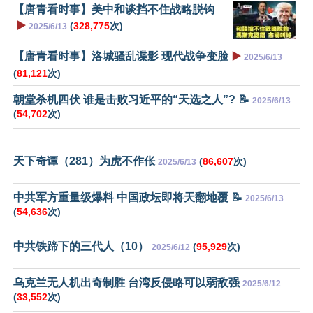
【唐青看时事】美中和谈挡不住战略脱钩
▶️
(
328,775
次)
2025/6/13
【唐青看时事】洛城骚乱谍影 现代战争变脸
▶️
2025/6/13
(
81,121
次)
朝堂杀机四伏 谁是击败习近平的“天选之人”? 📝
2025/6/13
(
54,702
次)
天下奇谭（281）为虎不作伥
(
86,607
次)
2025/6/13
中共军方重量级爆料 中国政坛即将天翻地覆 📝
2025/6/13
(
54,636
次)
中共铁蹄下的三代人（10）
(
95,929
次)
2025/6/12
乌克兰无人机出奇制胜 台湾反侵略可以弱敌强
2025/6/12
(
33,552
次)