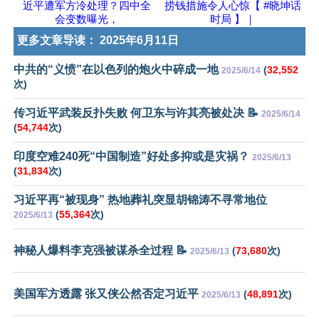
近平遭军方冷处理？四中全
捞钱措施令人心惊【 #晓坤话
会变数曝光，
时局 】｜
更多文章导读：
2025年6月11日
中共的“义愤”在以色列的炮火中碎成一地
(
32,552
2025/6/14
次)
传习近平武装反扑失败 何卫东与许其亮被处决 📝
2025/6/14
(
54,744
次)
印度空难240死“中国制造”好处多抑或是灾祸？
2025/6/13
(
31,834
次)
习近平再“被现身” 热地葬礼突显胡锦涛不寻常地位
(
55,364
次)
2025/6/13
神秘人爆料李克强被谋杀全过程 📝
(
73,680
次)
2025/6/13
美国军方透露 张又侠公然否定习近平
(
48,891
次)
2025/6/13