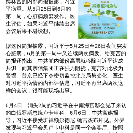
姆林宫的内部简报披露，习近
平病重。从5月25日到6月的
第一周，心脏病频繁发作。医
生评估，如果习近平继续出席
会议后果不堪设想。

据这份简报披露，习近平于5月25日至26日夜间突发
心脏病，6月的第一周中又连续两次病发。给克宫的
简报还指出，中共党内部份高层就移除习近平达成
共识，而其亲信集团正在强力阻挠，克宫对此极为
警惕。普京已经下令密切监控北京局势变化。医生
对习近平病情的内部评估是，习近平再出席两次这
样的会议，很可能现场出事。

6月4日，消失2周的习近平在中南海官邸会见了来访
的白俄罗斯总统卢卡申科。6月6日，中共官媒报
导，习近平接受班禅额尔德尼·确吉杰布拜见。外界
发现与习近平会见卢卡申科是同一个会客厅。按照