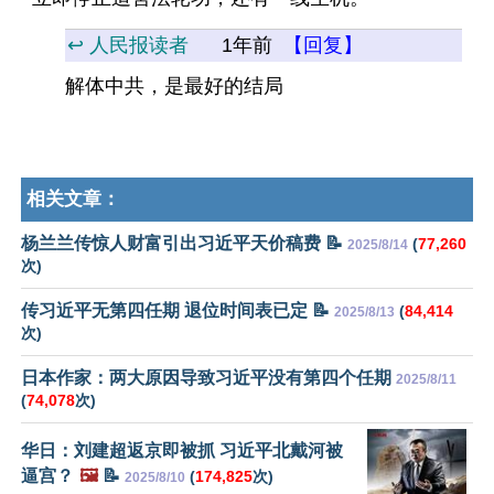
↩️ 人民报读者
1年前
【回复】
解体中共，是最好的结局
相关文章：
杨兰兰传惊人财富引出习近平天价稿费 📝
(
77,260
2025/8/14
次)
传习近平无第四任期 退位时间表已定 📝
(
84,414
2025/8/13
次)
日本作家：两大原因导致习近平没有第四个任期
2025/8/11
(
74,078
次)
华日：刘建超返京即被抓 习近平北戴河被
逼宫？
🖼️
📝
(
174,825
次)
2025/8/10