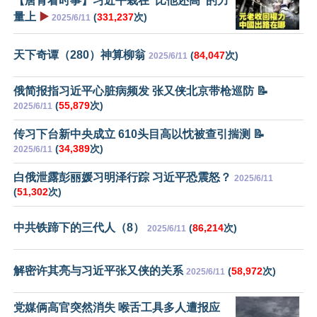
【唐青看时事】习近平栽在“比他还高”的力
量上
▶️
(
331,237
次)
2025/6/11
天下奇谭（280）神算柳翁
(
84,047
次)
2025/6/11
俄简报指习近平心脏病频发 张又侠北京带枪巡防 📝
(
55,879
次)
2025/6/11
传习下台新中央成立 610头目高以忱被查引揣测 📝
(
34,389
次)
2025/6/11
白俄泄露彭丽媛习明泽行踪 习近平恐震怒？
2025/6/11
(
51,302
次)
中共铁蹄下的三代人（8）
(
86,214
次)
2025/6/11
解密许其亮与习近平张又侠的关系
(
58,972
次)
2025/6/11
党媒俩高官突然消失 喉舌工具多人遭报应