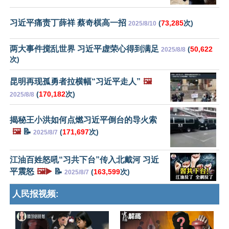
习近平痛责丁薛祥 蔡奇棋高一招
(
73,285
次)
2025/8/10
两大事件搅乱世界 习近平虚荣心得到满足
(
50,622
2025/8/8
次)
昆明再现孤勇者拉横幅“习近平走人”
🖼️
(
170,182
次)
2025/8/8
揭秘王小洪如何点燃习近平倒台的导火索
🖼️
📝
(
171,697
次)
2025/8/7
江油百姓怒吼“习共下台”传入北戴河 习近
平震怒
🖼️▶️
📝
(
163,599
次)
2025/8/7
人民报视频: