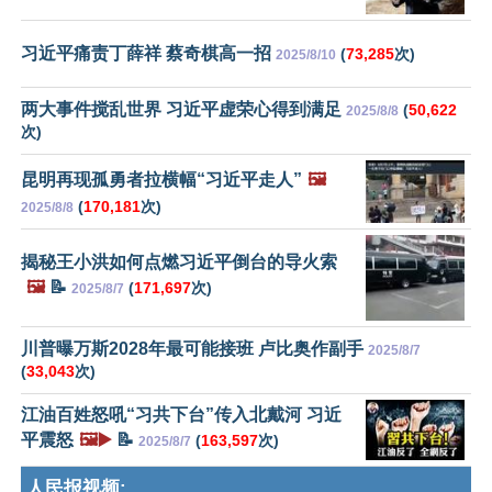
习近平痛责丁薛祥 蔡奇棋高一招
(
73,285
次)
2025/8/10
两大事件搅乱世界 习近平虚荣心得到满足
(
50,622
2025/8/8
次)
昆明再现孤勇者拉横幅“习近平走人”
🖼️
(
170,181
次)
2025/8/8
揭秘王小洪如何点燃习近平倒台的导火索
🖼️
📝
(
171,697
次)
2025/8/7
川普曝万斯2028年最可能接班 卢比奥作副手
2025/8/7
(
33,043
次)
江油百姓怒吼“习共下台”传入北戴河 习近
平震怒
🖼️▶️
📝
(
163,597
次)
2025/8/7
人民报视频: