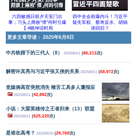
六四敏感日前夕天安门出
四中全会前爆内斗！习近平
事；习头上两枚“弹”何时引爆
疑失军权、蔡奇反水、胡锦
【 #晓坤话时局
涛回归？
更多文章导读：
2025年6月8日
中共铁蹄下的三代人（8）
(
86,213
次)
2025/6/11
解密许其亮与习近平张又侠的关系
(
58,972
次)
2025/6/11
党媒俩高官突然消失 喉舌工具多人遭报应
🖼️
(
42,892
次)
2025/6/11
小说：大梁英雄传之王者归来（13）联盟
🖼️
(
625,220
次)
2025/6/11
是谁在高考？
(
29,769
次)
2025/6/10