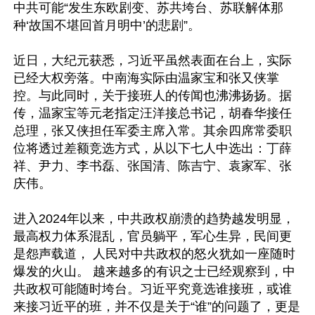
中共可能“发生东欧剧变、苏共垮台、苏联解体那
种‘故国不堪回首月明中’的悲剧”。

近日，大纪元获悉，习近平虽然表面在台上，实际
已经大权旁落。中南海实际由温家宝和张又侠掌
控。与此同时，关于接班人的传闻也沸沸扬扬。据
传，温家宝等元老指定汪洋接总书记，胡春华接任
总理，张又侠担任军委主席入常。其余四席常委职
位将透过差额竞选方式，从以下七人中选出：丁薛
祥、尹力、李书磊、张国清、陈吉宁、袁家军、张
庆伟。

进入2024年以来，中共政权崩溃的趋势越发明显， 
最高权力体系混乱，官员躺平，军心生异，民间更
是怨声载道， 人民对中共政权的怒火犹如一座随时
爆发的火山。 越来越多的有识之士已经观察到，中
共政权可能随时垮台。习近平究竟选谁接班，或谁
来接习近平的班，并不仅是关于“谁”的问题了，更是