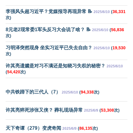
李强风头超习近平？党媒报导再现异常 📝
(
36,331
2025/6/10
次)
8元老2现常委1军头反习大会说了啥？ 📝
(
56,836
2025/6/10
次)
习明泽突然现身 坐实习近平已失去自由？
(
19,530
2025/6/10
次)
许其亮遗孀是对习不满还是知晓习失权的秘密？
2025/6/10
(
54,420
次)
中共铁蹄下的三代人（7）
(
94,338
次)
2025/6/10
许其亮猝死涉张又侠？ 葬礼现场异常
(
53,308
次)
2025/6/9
天下奇谭（279）变虎奇闻
(
86,135
次)
2025/6/9