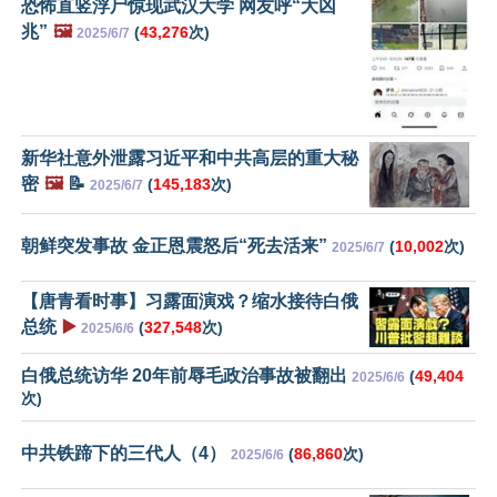
恐怖直竖浮尸惊现武汉大学 网友呼“大凶
兆”
🖼️
(
43,276
次)
2025/6/7
新华社意外泄露习近平和中共高层的重大秘
密
🖼️
📝
(
145,183
次)
2025/6/7
朝鲜突发事故 金正恩震怒后“死去活来”
(
10,002
次)
2025/6/7
【唐青看时事】习露面演戏？缩水接待白俄
总统
▶️
(
327,548
次)
2025/6/6
白俄总统访华 20年前辱毛政治事故被翻出
(
49,404
2025/6/6
次)
中共铁蹄下的三代人（4）
(
86,860
次)
2025/6/6