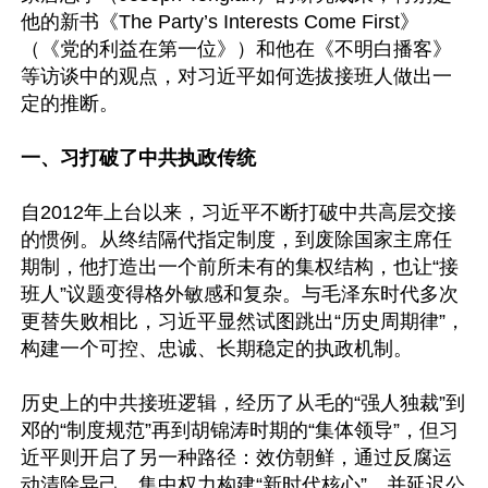
他的新书《The Party’s Interests Come First》
（《党的利益在第一位》）和他在《不明白播客》
等访谈中的观点，对习近平如何选拔接班人做出一
定的推断。

一、习打破了中共执政传统
自2012年上台以来，习近平不断打破中共高层交接
的惯例。从终结隔代指定制度，到废除国家主席任
期制，他打造出一个前所未有的集权结构，也让“接
班人”议题变得格外敏感和复杂。与毛泽东时代多次
更替失败相比，习近平显然试图跳出“历史周期律”，
构建一个可控、忠诚、长期稳定的执政机制。

历史上的中共接班逻辑，经历了从毛的“强人独裁”到
邓的“制度规范”再到胡锦涛时期的“集体领导”，但习
近平则开启了另一种路径：效仿朝鲜，通过反腐运
动清除异己，集中权力构建“新时代核心”，并延迟公