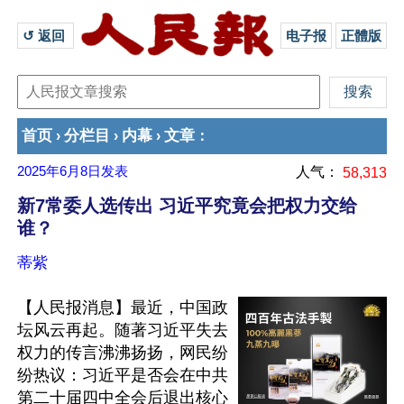
↺ 返回 
电子报
正體版
首页
分栏目
内幕
文章
›
›
›
：
2025年6月8日
发表
人气：
58,313
新7常委人选传出 习近平究竟会把权力交给
谁？
蒂紫
【人民报消息】最近，中国政
坛风云再起。随著习近平失去
权力的传言沸沸扬扬，网民纷
纷热议：习近平是否会在中共
第二十届四中全会后退出核心