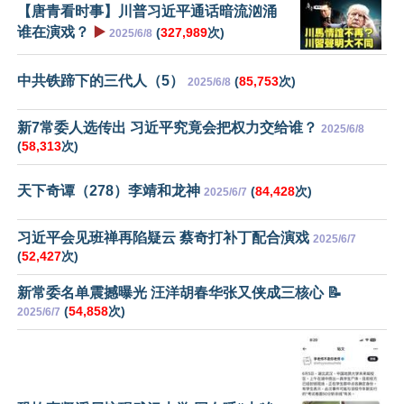
【唐青看时事】川普习近平通话暗流汹涌
谁在演戏？
▶️
(
327,989
次)
2025/6/8
中共铁蹄下的三代人（5）
(
85,753
次)
2025/6/8
新7常委人选传出 习近平究竟会把权力交给谁？
2025/6/8
(
58,313
次)
天下奇谭（278）李靖和龙神
(
84,428
次)
2025/6/7
习近平会见班禅再陷疑云 蔡奇打补丁配合演戏
2025/6/7
(
52,427
次)
新常委名单震撼曝光 汪洋胡春华张又侠成三核心 📝
(
54,858
次)
2025/6/7