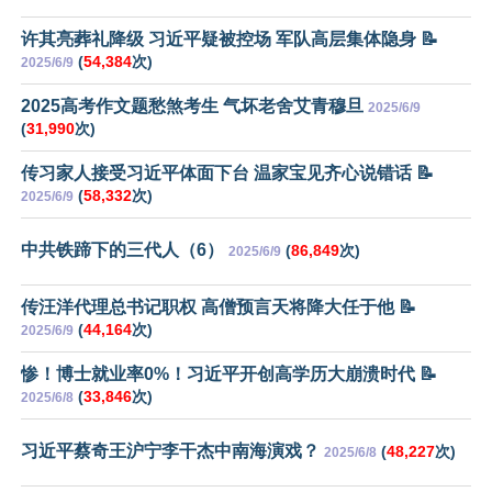
许其亮葬礼降级 习近平疑被控场 军队高层集体隐身 📝
(
54,384
次)
2025/6/9
2025高考作文题愁煞考生 气坏老舍艾青穆旦
2025/6/9
(
31,990
次)
传习家人接受习近平体面下台 温家宝见齐心说错话 📝
(
58,332
次)
2025/6/9
中共铁蹄下的三代人（6）
(
86,849
次)
2025/6/9
传汪洋代理总书记职权 高僧预言天将降大任于他 📝
(
44,164
次)
2025/6/9
惨！博士就业率0%！习近平开创高学历大崩溃时代 📝
(
33,846
次)
2025/6/8
习近平蔡奇王沪宁李干杰中南海演戏？
(
48,227
次)
2025/6/8