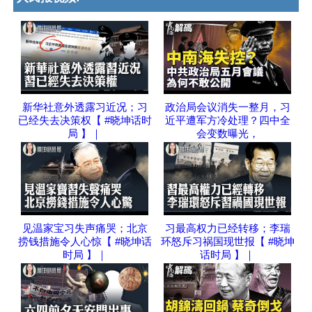
新华社意外透露习近况；习
政治局会议消失一整月，习
已经失去决策权【 #晓坤话时
近平遭军方冷处理？四中全
局 】｜
会变数曝光，
见温家宝习失声痛哭；北京
习最高权力已经转移；李瑞
捞钱措施令人心惊【 #晓坤话
环怒斥习祸国现世报【 #晓坤
时局 】｜
话时局 】｜