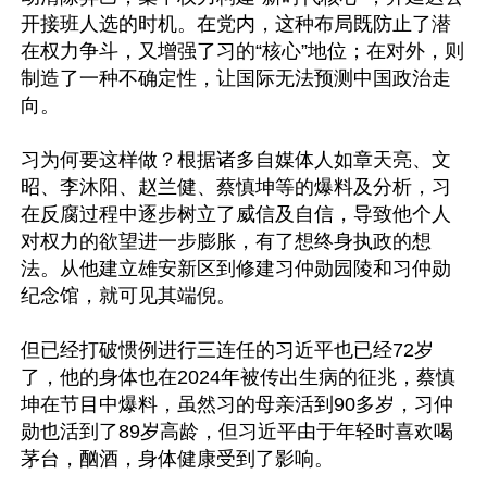
开接班人选的时机。在党内，这种布局既防止了潜
在权力争斗，又增强了习的“核心”地位；在对外，则
制造了一种不确定性，让国际无法预测中国政治走
向。

习为何要这样做？根据诸多自媒体人如章天亮、文
昭、李沐阳、赵兰健、蔡慎坤等的爆料及分析，习
在反腐过程中逐步树立了威信及自信，导致他个人
对权力的欲望进一步膨胀，有了想终身执政的想
法。从他建立雄安新区到修建习仲勋园陵和习仲勋
纪念馆，就可见其端倪。

但已经打破惯例进行三连任的习近平也已经72岁
了，他的身体也在2024年被传出生病的征兆，蔡慎
坤在节目中爆料，虽然习的母亲活到90多岁，习仲
勋也活到了89岁高龄，但习近平由于年轻时喜欢喝
茅台，酗酒，身体健康受到了影响。
