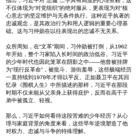
指出，习近平对“忠诚”二字具有高度的心理依赖，这
不仅体现为“对党组织”的绝对服从，更表现为对“核
心意志”的坚定维护与无条件执行。这种近乎执著的
忠诚观念，是其政治行为和用人逻辑的重要心理基
础。这与习仲勋在以往表现出的忠诚不无关系。

众所周知，在“文革”期间，习仲勋被打倒，从1962
年开始，整个习家陷入长时间的政治低谷。习近平
的少年时代也因此笼罩在阴影之中——他曾被挂牌
为“现行反革命”，被批斗、游街羞辱，这些极端经历
一直持续到1978年才得以平反。正如聂卫平在其回
忆录《围棋人生》中所描述的那样，习近平在那段
时期不仅未能从父亲身上获得庇护，反而在高干子
弟中被孤立、轻视。

那么，习近平如何看待这段苦难的少年经历？从心
理与家庭背景的角度来看，这些早年逆境塑造了他
对权力、忠诚与斗争的特殊理解。
