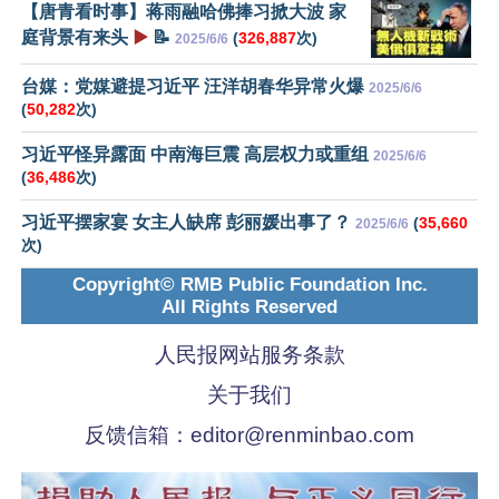
【唐青看时事】蒋雨融哈佛捧习掀大波 家
庭背景有来头
▶️
📝
(
326,887
次)
2025/6/6
台媒：党媒避提习近平 汪洋胡春华异常火爆
2025/6/6
(
50,282
次)
习近平怪异露面 中南海巨震 高层权力或重组
2025/6/6
(
36,486
次)
习近平摆家宴 女主人缺席 彭丽媛出事了？
(
35,660
2025/6/6
次)
Copyright© RMB Public Foundation Inc.
All Rights Reserved
人民报网站服务条款
关于我们
反馈信箱：
editor@renminbao.com