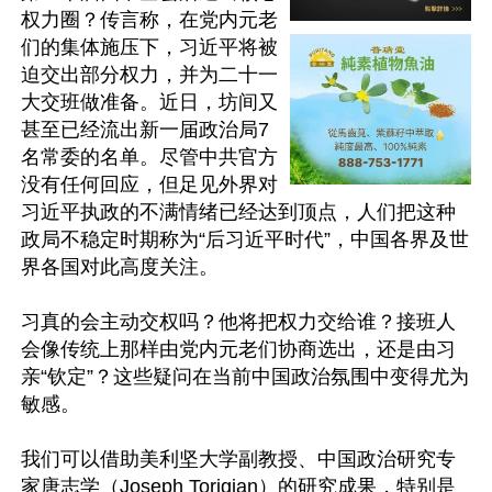
权力圈？传言称，在党内元老
们的集体施压下，习近平将被
迫交出部分权力，并为二十一
大交班做准备。近日，坊间又
甚至已经流出新一届政治局7
名常委的名单。尽管中共官方
没有任何回应，但足见外界对
习近平执政的不满情绪已经达到顶点，人们把这种
政局不稳定时期称为“后习近平时代”，中国各界及世
界各国对此高度关注。

习真的会主动交权吗？他将把权力交给谁？接班人
会像传统上那样由党内元老们协商选出，还是由习
亲“钦定”？这些疑问在当前中国政治氛围中变得尤为
敏感。

我们可以借助美利坚大学副教授、中国政治研究专
家唐志学（Joseph Torigian）的研究成果，特别是