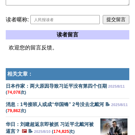
读者暱称:
读者留言
欢迎您的留言反馈。
相关文章：
日本作家：两大原因导致习近平没有第四个任期
2025/8/11
(
74,078
次)
消息：1号接班人或成“华国锋” 2号没去北戴河 📝
2025/8/11
(
79,862
次)
华日：刘建超返京即被抓 习近平北戴河被
逼宫？
🖼️
📝
(
174,825
次)
2025/8/10