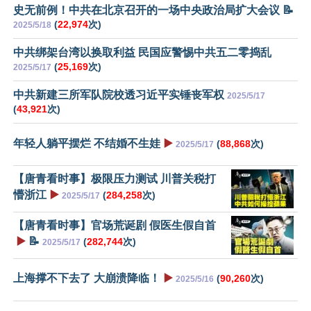
史无前例！中共在北京召开的一场中央政治局扩大会议 📝
(
22,974
次)
2025/5/18
中共绑架台湾以换取利益 民国应警惕中共五二零捣乱
(
25,169
次)
2025/5/17
中共新建三所军队院校透习近平实锤丧军权
2025/5/17
(
43,921
次)
年轻人躺平摆烂 不结婚不生娃
▶️
(
88,868
次)
2025/5/17
【唐青看时事】极限压力测试 川普关税打
懵浙江
▶️
(
284,258
次)
2025/5/17
【唐青看时事】官场荒诞剧 假医生假自首
▶️
📝
(
282,744
次)
2025/5/17
上海撑不下去了 大崩溃降临！
▶️
(
90,260
次)
2025/5/16