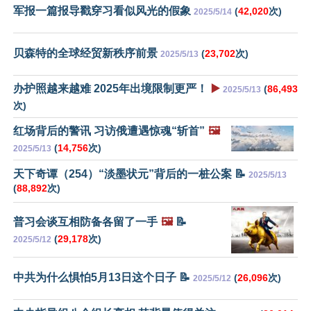
军报一篇报导戳穿习看似风光的假象
(
42,020
次)
2025/5/14
贝森特的全球经贸新秩序前景
(
23,702
次)
2025/5/13
办护照越来越难 2025年出境限制更严！
▶️
(
86,493
2025/5/13
次)
红场背后的警讯 习访俄遭遇惊魂“斩首”
🖼️
(
14,756
次)
2025/5/13
天下奇谭（254）“淡墨状元”背后的一桩公案 📝
2025/5/13
(
88,892
次)
普习会谈互相防备各留了一手
🖼️
📝
(
29,178
次)
2025/5/12
中共为什么惧怕5月13日这个日子 📝
(
26,096
次)
2025/5/12