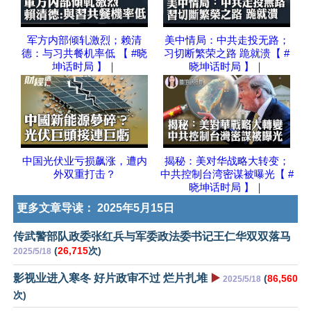
军方内部倾轧激烈；赖清
美中情局：中共走投无路；
德：与习共餐机率低 【 #晓
习切断繁荣之路 跪就溃【 #
坤话时局 】｜
晓坤话时局 】｜
中国光伏业亏损飙涨，遭内
揭秘：美对华战略大转变；
外双重打击？
中共控制台湾密谋被曝光【 #
晓坤话时局 】｜
更多文章导读：
2025年5月15日
传武警部队政委张红兵与军委政法委书记王仁华双双落马
(
26,715
次)
2025/5/18
影视业进入寒冬 好片政审不过 烂片扎堆
▶️
(
86,560
2025/5/18
次)