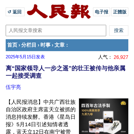
↺ 返回 
电子报
正體版
首页
分栏目
时事
文章
›
›
›
：
2025年5月15日
发表
人气：
26,927
离“国家领导人一步之遥”的壮王被传与他亲属
一起接受调查
伍宇亮
【人民报消息】中共广西壮族
自治区政府主席蓝天立被抓的
消息持续发酵。香港《星岛日
报》5月14日引述知情者透
露，蓝天立12日在南宁被带