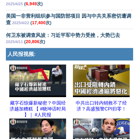
(
6,949
次)
2025/4/25
美国一非营利组织参与国防部项目 因与中共关系密切遭调
查
(
17,400
次)
2025/4/22
何卫东被调查风波：习近平军中势力受挫，大势已去
(
20,806
次)
2025/4/11
人民报视频:
藏字石惊爆新秘密？中国经
中共出口转内销救不了经
济越加糟糕 【 #晓坤话时局
济？高盛预警CPI归零！
】｜ #人民报