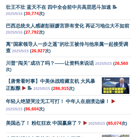
壮王不壮 蓝天不在 四中全会前中共高层恶斗加速 📝
(
30,774
次)
2025/5/16
巴西总统夫人感谢彭丽媛言辞有变化 再证习地位大不如前
(
27,792
次)
2025/5/16
离“国家领导人一步之遥”的壮王被传与他亲属一起接受调
查
(
26,927
次)
2025/5/15
川普“闯关”成功了吗？——让资料来说话
(
26,560
2025/5/15
次)
【唐青看时事】中美休战暗藏玄机 大风暴
正酝酿
▶️
📝
(
286,915
次)
2025/5/15
年轻人绝望哭泣无工可打！ 中年人在崩溃边缘！
▶️
(
86,604
次)
2025/5/15
美国怂了！ 粉红狂欢 中国赢麻了？
▶️
(
85,074
次)
2025/5/15