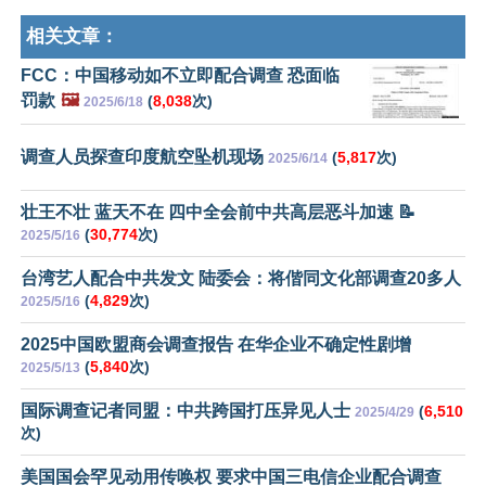
相关文章：
FCC：中国移动如不立即配合调查 恐面临
罚款
🖼️
(
8,038
次)
2025/6/18
调查人员探查印度航空坠机现场
(
5,817
次)
2025/6/14
壮王不壮 蓝天不在 四中全会前中共高层恶斗加速 📝
(
30,774
次)
2025/5/16
台湾艺人配合中共发文 陆委会：将偕同文化部调查20多人
(
4,829
次)
2025/5/16
2025中国欧盟商会调查报告 在华企业不确定性剧增
(
5,840
次)
2025/5/13
国际调查记者同盟：中共跨国打压异见人士
(
6,510
2025/4/29
次)
美国国会罕见动用传唤权 要求中国三电信企业配合调查