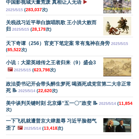
中国影视城大量荒废 真相让人无语
▶️
(
283,037
次)
2025/5/15
关税战习近平举白旗唱凯歌 王小洪大败而
归
(
28,179
次)
2025/5/15
天下奇谭（256）官吏下笔定案 常有鬼神在身旁
2025/5/15
(
85,522
次)
小说：大梁英雄传之王者归来（9）盛会3
🖼️
(
623,798
次)
2025/5/15
政法委书记开会带头醉生梦死 喝酒死成党官第二大非正常
死 📝
(
22,620
次)
2025/5/14
美中谈判关键时刻 北京爆“五一〇”政变 📝
(
11,854
2025/5/14
次)
一下飞机就遭普京大肆羞辱 习近平脸都气
歪了
🖼️
(
13,418
次)
2025/5/14