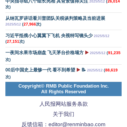
中央指导组八个组长亮相 其背景值得关注
(
26,014
2025/5/12
次)
从纳瓦罗讲话看川普团队关税谈判策略及当前进展
(
27,966
次)
2025/5/12
习近平抵俄小心翼翼下飞机 央视特写镜头少
2025/5/12
(
27,151
次)
一夜间水果市场崩盘 飞天茅台价格塌方
▶️
(
91,235
2025/5/12
次)
00后中国史上最惨一代 看不到希望
▶️
📝
(
88,619
2025/5/12
次)
Copyright© RMB Public Foundation Inc.
All Rights Reserved
人民报网站服务条款
关于我们
反馈信箱：
editor@renminbao.com