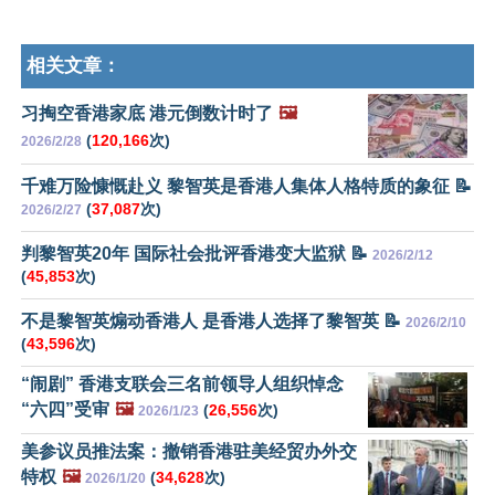
相关文章：
习掏空香港家底 港元倒数计时了
🖼️
(
120,166
次)
2026/2/28
千难万险慷慨赴义 黎智英是香港人集体人格特质的象征 📝
(
37,087
次)
2026/2/27
判黎智英20年 国际社会批评香港变大监狱 📝
2026/2/12
(
45,853
次)
不是黎智英煽动香港人 是香港人选择了黎智英 📝
2026/2/10
(
43,596
次)
“闹剧” 香港支联会三名前领导人组织悼念
“六四”受审
🖼️
(
26,556
次)
2026/1/23
美参议员推法案：撤销香港驻美经贸办外交
特权
🖼️
(
34,628
次)
2026/1/20