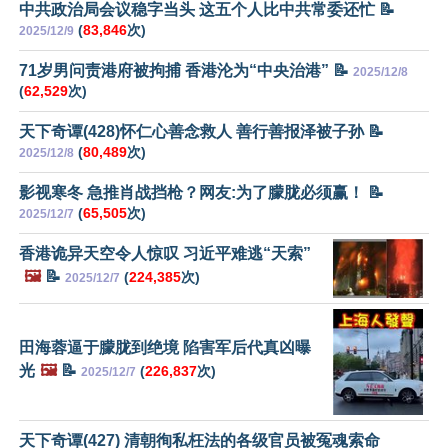
中共政治局会议稳字当头 这五个人比中共常委还忙 📝
(
83,846
次)
2025/12/9
71岁男问责港府被拘捕 香港沦为“中央治港” 📝
2025/12/8
(
62,529
次)
天下奇谭(428)怀仁心善念救人 善行善报泽被子孙 📝
(
80,489
次)
2025/12/8
影视寒冬 急推肖战挡枪？网友:为了朦胧必须赢！ 📝
(
65,505
次)
2025/12/7
香港诡异天空令人惊叹 习近平难逃“天索”
🖼️
📝
(
224,385
次)
2025/12/7
田海蓉逼于朦胧到绝境 陷害军后代真凶曝
光
🖼️
📝
(
226,837
次)
2025/12/7
天下奇谭(427) 清朝徇私枉法的各级官员被冤魂索命