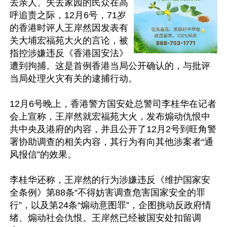
去亲人、失去家园的民众在高
呼追责之际，12月6号，71岁
的香港时评人王岸然因发表有
关大埔宏福苑大火的言论，被
指控涉嫌违反《香港国安法》
遭到拘捕。这是首例香港当局公开确认的，与批评
当局处理火灾有关的逮捕行动。

12月6号晚上，香港警方国安处总警司李桂华在记者
会上宣称，王岸然就宏福苑大火，发布煽动仇恨中
共中央及港府的内容，并且公开了12月2号到旺角警
署协助调查的相关内容，其行为有向其他涉案者“通
风报信”的效果。

李桂华还称，王岸然的行为涉嫌违反《维护国家安
全条例》第88条“不得妨害调查危害国家安全的罪
行”，以及第24条“煽动意图罪”，企图挑动反政府情
绪、煽动社会仇恨。王岸然已经被国安处扣留调