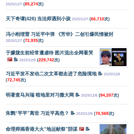
(
85,274
次)
2025/12/7
天下奇谭(426) 当法师遇到小孩
(
66,710
次)
2025/12/7
冯小刚埋雷 习近平中弹 《芳华》二创引爆民情被封
(
72,935
次)
2025/12/7
于朦胧生前经常遭虐待 图片流出全网看哭
🖼️
📝
(
229,742
次)
2025/12/6
习近平发不发动二次文革都走进了危险境地 📝
2025/12/6
(
72,745
次)
明著查马兴瑞 暗地里对习撒大网 📝
(
94,207
次)
2025/12/6
朱鹮“平平”离世 习近平高危？ 📝
(
70,568
次)
2025/12/6
命理师揭香港大火“地运献祭”阴谋
🖼️
📝