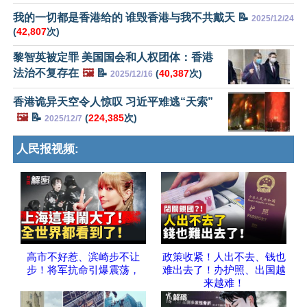
我的一切都是香港给的 谁毁香港与我不共戴天 📝
2025/12/24
(
42,807
次)
黎智英被定罪 美国国会和人权团体：香港
法治不复存在
🖼️
📝
(
40,387
次)
2025/12/16
香港诡异天空令人惊叹 习近平难逃“天索”
🖼️
📝
(
224,385
次)
2025/12/7
人民报视频:
高市不好惹、滨崎步不让
政策收紧！人出不去、钱也
步！将军抗命引爆震荡，
难出去了！办护照、出国越
来越难！