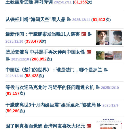
王毅丝滑变脸 捧习降调
(
81,155
次)
2025/12/11
从铁杆川粉“海阔天空”看人品 📝
(
51,513
次)
2025/12/11
最新传闻：于朦胧案发当晚11人遇害
🖼️
📝
(
333,479
次)
2025/12/10
堕胎变催育 中共黑手再次伸向中国女性
🖼️
📝
(
208,052
次)
2025/12/10
中国版《楚门的世界》：谁是楚门，哪个是罗兰 📝
(
58,428
次)
2025/12/10
等候与欢迎马克龙时 习近平的怪问题透玄机 📝
2025/12/10
(
83,157
次)
于朦胧离世3个月内娱巨震“娱乐至死”被破局 📝
2025/12/9
(
59,286
次)
因了解真相而觉醒 台湾网友喜欢大纪元
🖼️