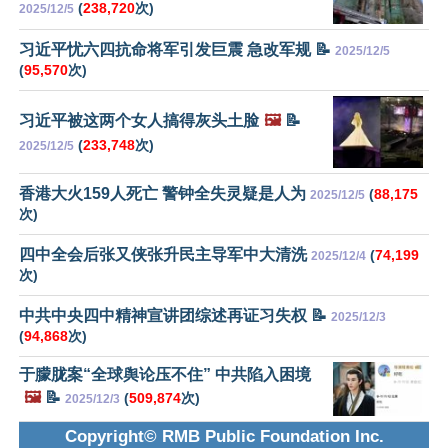
(
238,720
次)
2025/12/5
习近平忧六四抗命将军引发巨震 急改军规 📝
2025/12/5
(
95,570
次)
习近平被这两个女人搞得灰头土脸
🖼️
📝
(
233,748
次)
2025/12/5
香港大火159人死亡 警钟全失灵疑是人为
(
88,175
2025/12/5
次)
四中全会后张又侠张升民主导军中大清洗
(
74,199
2025/12/4
次)
中共中央四中精神宣讲团综述再证习失权 📝
2025/12/3
(
94,868
次)
于朦胧案“全球舆论压不住” 中共陷入困境
🖼️
📝
(
509,874
次)
2025/12/3
Copyright© RMB Public Foundation Inc.