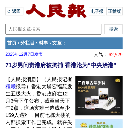
↺ 返回 
电子报
正體版
首页
分栏目
时事
文章
›
›
›
：
2025年12月7日
发表
人气：
62,529
71岁男问责港府被拘捕 香港沦为“中央治港”
【人民报消息】（人民报记者
程曦
报导）香港大埔宏福苑发
生五级大火，香港政府在12
月3号下午公布，截至当天下
午2点，这场灾难已造成至少
159人遇难，目前七栋大楼的
内部搜索工作已完成。就在失