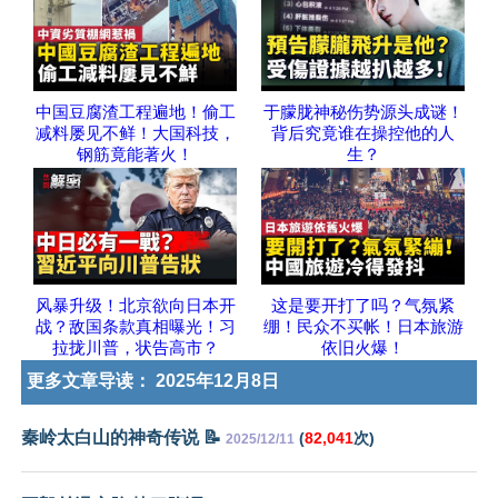
中国豆腐渣工程遍地！偷工
于朦胧神秘伤势源头成谜！
减料屡见不鲜！大国科技，
背后究竟谁在操控他的人
钢筋竟能著火！
生？
风暴升级！北京欲向日本开
这是要开打了吗？气氛紧
战？敌国条款真相曝光！习
绷！民众不买帐！日本旅游
拉拢川普，状告高市？
依旧火爆！
更多文章导读：
2025年12月8日
秦岭太白山的神奇传说 📝
(
82,041
次)
2025/12/11