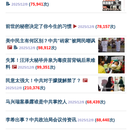
📝
(
75,941
次)
2025/12/9
前世的秘密决定了你今生的习惯
▶️
(
78,157
次)
2025/12/9
美中民主有何区别？中共“砖家”被网民嘲讽
🖼️
📝
(
98,912
次)
2025/12/9
失算！汪洋大秘毕井泉为毒疫苗背锅后果难
料
🖼️
(
99,351
次)
2025/12/9
民意太强大！中共对于朦胧解禁了？
🖼️
(
210,376
次)
2025/12/9
马兴瑞案暴露谁是中共掌控人
(
68,439
次)
2025/12/9
李希出事？中共政治局会议传资讯
(
88,440
次)
2025/12/9