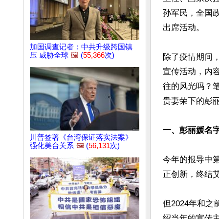
孙军民，全国
出席活动。

加国调查记者：中共升级跨国镇
压 威胁全球
🖼️
(
55,366
次)
除了疫情期间
宣传活动，内
往的风光吗？
贵妻荣下的彭丽
一、彭丽媛名
川普签署《台湾保证落实法案》
强化美台关系
🖼️
(
56,131
次)
今年的报导中第
正创新，终结艾
但2024年和
绍当年的宣传主