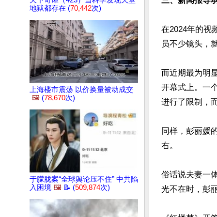
三、新闻报导
天下奇谭（423）当科学发现天堂
地狱都存在 (
70,442
次)
在2024年的
员不少镜头，就
而近期最为明显
开幕式上。一
上海楼市震荡 以价换量被动成交
🖼️
(
78,670
次)
进行了限制，而
同样，彭丽媛的
右。

俗话说夫妻一
于朦胧案“全球舆论压不住” 中共陷
入困境
🖼️
📝 (
509,874
次)
光不在时，彭丽