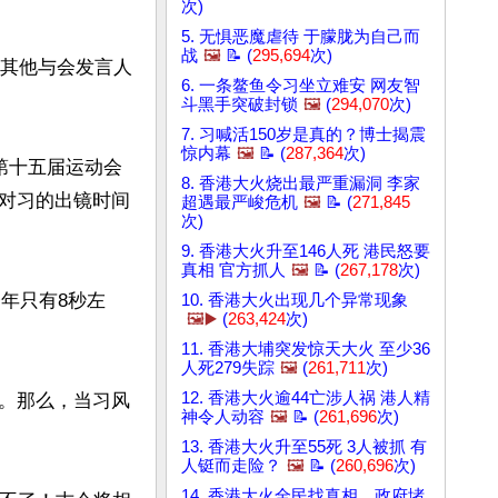
次)
5. 无惧恶魔虐待 于朦胧为自己而
战
🖼️
📝 (
295,694
次)
了其他与会发言人
6. 一条鳌鱼令习坐立难安 网友智
斗黑手突破封锁
🖼️
(
294,070
次)
7. 习喊活150岁是真的？博士揭震
惊内幕
🖼️
📝 (
287,364
次)
第十五届运动会
8. 香港大火烧出最严重漏洞 李家
对习的出镜时间
超遇最严峻危机
🖼️
📝 (
271,845
次)
9. 香港大火升至146人死 港民怒要
真相 官方抓人
🖼️
📝 (
267,178
次)
今年只有8秒左
10. 香港大火出现几个异常现象
🖼️▶️
(
263,424
次)
11. 香港大埔突发惊天大火 至少36
人死279失踪
🖼️
(
261,711
次)
12. 香港大火逾44亡涉人祸 港人精
。那么，当习风
神令人动容
🖼️
📝 (
261,696
次)
13. 香港大火升至55死 3人被抓 有
人铤而走险？
🖼️
📝 (
260,696
次)
14. 香港大火全民找真相，政府堵