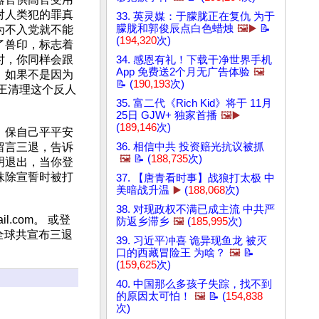
织对人类犯的罪真
33. 英灵媒：于朦胧正在复仇 为于
朦胧和郭俊辰点白色蜡烛
🖼️▶️
📝
为不入党就不能
(
194,320
次)
了兽印，标志着
时，你同样会跟
34. 感恩有礼！下载干净世界手机
App 免费送2个月无广告体验
🖼️
！如果不是因为
📝 (
190,193
次)
王清理这个反人
35. 富二代《Rich Kid》将于 11月
25日 GJW+ 独家首播
🖼️▶️
(
189,146
次)
，保自己平平安
留言三退，告诉
36. 相信中共 投资赔光抗议被抓
🖼️
📝 (
188,735
次)
明退出，当你登
抹除宣誓时被打
37. 【唐青看时事】战狼打太极 中
美暗战升温
▶️
(
188,068
次)
38. 对现政权不满已成主流 中共严
il.com
。 或登
防返乡滞乡
🖼️
(
185,995
次)
/目前全球共宣布三退
39. 习近平冲喜 诡异现鱼龙 被灭
口的西藏冒险王 为啥？
🖼️
📝
(
159,625
次)
40. 中国那么多孩子失踪，找不到
的原因太可怕！
🖼️
📝 (
154,838
次)