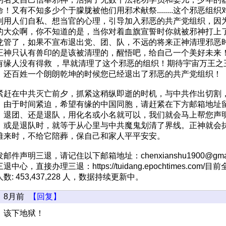
！又有不知多少个于朦胧被他们用邪术献祭........这个邪恶组
利用人们自私、想当官的心理，引导加入邪恶的共产党组织，因
的大众啊，你不知道的是，当你对着血旗宣誓时你就被邪神打上
龙管了，如果不宣布退出党、团、队，不远的将来正神清理邪恶
正神只认有兽印的是该被清理的，醒悟吧，给自己一个美好未来
有缘人没有得救 ，早就清理了这个邪恶的组织！期待宇宙万王之
，还百姓一个朗朗乾坤的时候您已经退出了邪恶的共产党组织！
紧赶在中共灭亡前夕，抓紧这稍纵即逝的时机，与中共作出切割
。由于时间紧迫，希望有缘的中国同胞，请赶紧在下方邮箱地址
、退团、还是退队，用化名或小名就可以，我们就会马上帮您声
、或是退队时，就等于从心里与中共魔鬼划清了界线。正神就会
难来时，不给它陪葬，保自己和家人平平安安。 
发邮件声明三退，请记住以下邮箱地址：
chenxianshu1900@gma
心，直接办理三退：https://tuidang.epochtimes.com
: 453,437,228 人，数据持续更新中。
8月前
【回复】
，该下地狱！