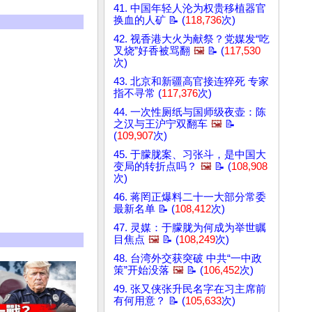
41. 中国年轻人沦为权贵移植器官
换血的人矿 📝 (
118,736
次)
42. 视香港大火为献祭？党媒发“吃
叉烧”好香被骂翻
🖼️
📝 (
117,530
次)
43. 北京和新疆高官接连猝死 专家
指不寻常 (
117,376
次)
44. 一次性厕纸与国师级夜壶：陈
之汉与王沪宁双翻车
🖼️
📝
(
109,907
次)
45. 于朦胧案、习张斗，是中国大
变局的转折点吗？
🖼️
📝 (
108,908
次)
46. 蒋罔正爆料二十一大部分常委
最新名单 📝 (
108,412
次)
47. 灵媒：于朦胧为何成为举世瞩
目焦点
🖼️
📝 (
108,249
次)
48. 台湾外交获突破 中共“一中政
策”开始没落
🖼️
📝 (
106,452
次)
49. 张又侠张升民名字在习主席前
有何用意？ 📝 (
105,633
次)