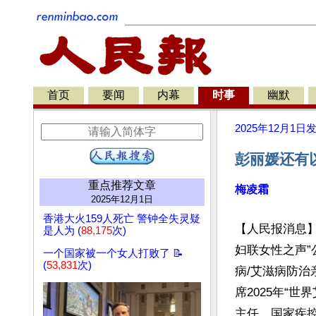
首页
要闻
内幕
时事
幽默
2025年12月1日
彭丽媛还有
重点推荐文章
梅凌霜
2025年12月1日
香港大火159人死亡 警钟全失灵疑
【人民报消息】
是人为 (
88,175
次)
妇联女性之声
一个国家被一个女人打败了 📝
(
53,831
次)
病/艾滋病防
席2025年“
主任、国家疾