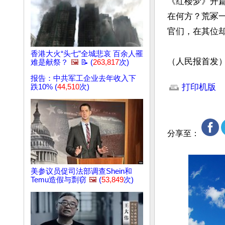
《红楼梦》开篇
在何方？荒冢一
官们，在其位却
香港大火“头七”全城悲哀 百余人罹
（人民报首发
难是献祭？
🖼️
📝 (
263,817
次)
文章网址: http://w
报告：中共军工企业去年收入下
打印机版
跌10% (
44,510
次)
分享至：
美参议员促司法部调查Shein和
Temu造假与剽窃
🖼️
(
53,849
次)