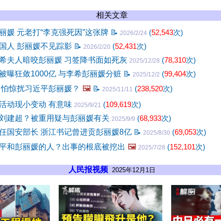
相关文章
丽媛 元老打“李克强死因”这张牌
📝
(
52,543
次)
2026/2/24
国人 彭丽媛不见踪影
📝
(
52,431
次)
2026/2/20
希夫人暗咬彭丽媛 习签降书面如死灰
(
78,310
次)
2025/12/28
被曝狂敛1000亿 与李希彭丽媛分赃
📝
(
99,404
次)
2025/12/2
 怕惊扰习近平彭丽媛？
🖼️
📝
(
238,520
次)
2025/11/11
活动现小变动 有意味
(
109,619
次)
2025/9/21
刘建超？被重用疑与彭丽媛有关
(
68,933
次)
2025/9/9
任国安部长 浙江书记曾进贡彭丽媛8亿
📝
(
69,053
次)
2025/8/30
平和彭丽媛的人？出事的根底被挖出
🖼️
(
152,101
次)
2025/7/28
人民报视频
2025年12月1日