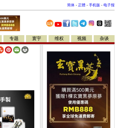
简体
-
正體
-
手机版
-
电子报
专题
寰宇
维权
视频
杂谈