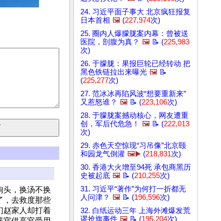
24. 习近平面子事大 北京疯狂报复
日本首相
🖼️
(
227,974
次)
25. 圈内人爆朦胧案内幕：曾被送
医院，剖腹为真？
🖼️
📝 (
225,983
次)
26. 于朦胧：果报巨轮已经转动 把
黑色铁链拉出来曝光
🖼️
📝
(
225,277
次)
27. 范冰冰再陷风波“想要重新来”
又惹怒谁？
🖼️
📝 (
223,106
次)
28. 于朦胧案撼动核心，网友遭重
创，军后代危急！
🖼️
📝 (
222,013
次)
29. 赤色天空惊现“习吊像”北京颐
和园龙气倒灌
🖼️▶️
(
218,831
次)
30. 香港大火增至94死 承包商黑历
史被起底
🖼️
📝 (
210,255
次)
31. 习近平“著作”为何打一折都无
狗头，换汤不换
人问津？
🖼️
📝 (
196,596
次)
了，去救度那些
们赵家人却打着
32. 白纸运动三年 上海外滩爆发荒
谬抢旗事件
🖼️
📝 (
195,204
次)
器官供高官受用