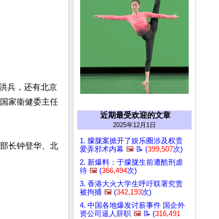
洪兵，还有北京
是国家衞健委主任
近期最受欢迎的文章
2025年12月1日
1. 朦胧案掀开了娱乐圈涉及权贵
副部长钟登华、北
爱弄邪术内幕
🖼️
📝 (
399,507
次)
2. 新爆料：于朦胧生前遭酷刑虐
待
🖼️
(
366,494
次)
3. 香港大火大学生呼吁联署究责


被拘捕
🖼️
(
342,193
次)
4. 中国各地爆发讨薪事件 国企外
资公司逼人辞职
🖼️
📝 (
316,491