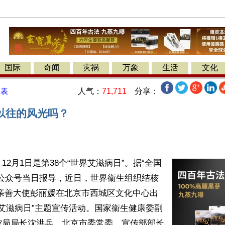
国际
奇闻
灾祸
万象
生活
文化
人气：
71,711
分享：
发表
以往的风光吗？
12月1日是第38个“世界艾滋病日”。据“全国
”公众号当日报导，近日，世界衞生组织结核
治亲善大使彭丽媛在北京市西城区文化中心出
世界艾滋病日”主题宣传活动。国家衞生健康委副
控局局长沈洪兵，北京市委常委、宣传部部长