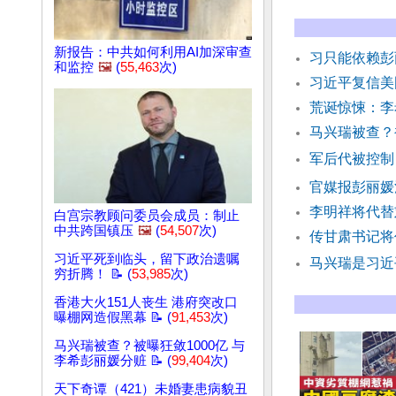
新报告：中共如何利用AI加深审查
习只能依赖彭
和监控
🖼️
(
55,463
次)
习近平复信美
荒诞惊悚：李
马兴瑞被查？
军后代被控制
官媒报彭丽媛
李明祥将代替
白宫宗教顾问委员会成员：制止
中共跨国镇压
🖼️
(
54,507
次)
传甘肃书记将
习近平死到临头，留下政治遗嘱
马兴瑞是习近
穷折腾！ 📝 (
53,985
次)
香港大火151人丧生 港府突改口
曝棚网造假黑幕 📝 (
91,453
次)
马兴瑞被查？被曝狂敛1000亿 与
李希彭丽媛分赃 📝 (
99,404
次)
天下奇谭（421）未婚妻患病貌丑