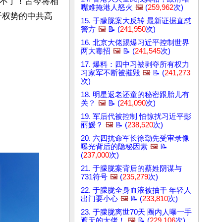
忘不了！古今将相
嘴难掩港人怒火
🖼️
(
259,962
次)
于权势的中共高
15. 于朦胧案大反转 最新证据直怼
警方
🖼️
📝 (
241,950
次)
16. 北京大佬踢爆习近平控制世界
两大毒招
🖼️
📝 (
241,545
次)
17. 爆料：四中习被剥夺所有权力
习家军不断被摧毁
🖼️
📝 (
241,273
次)
18. 明星返老还童的秘密跟胎儿有
关？
🖼️
📝 (
241,090
次)
19. 军后代被控制 怕惊扰习近平彭
丽媛？
🖼️
📝 (
238,520
次)
20. 六四抗命军长徐勤先受审录像
曝光背后的隐秘因素
🖼️
📝
(
237,000
次)
21. 于朦胧案背后的蔡姓阴谋与
731符号
🖼️
(
235,279
次)
22. 于朦胧全身血液被抽干 年轻人
出门要小心
🖼️
📝 (
233,810
次)
23. 于朦胧离世70天 圈内人曝一手
遮天的大佬！
🖼️
📝 (
229,106
次)