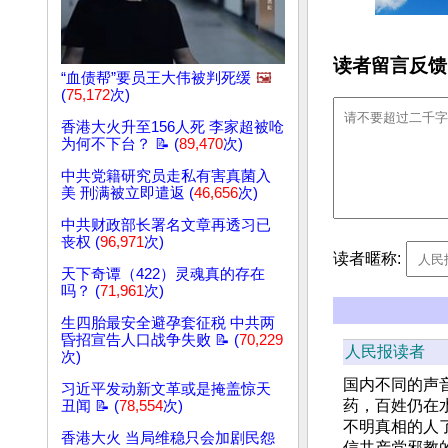
读者留言反馈
“血债帮”要员王大伟被判死缓
🖼️
(
75,172
次)
香港大火升至156人死 李家超被呛
为何不下台？ 📝 (
89,470
次)
中共党籍研究员走私有害真菌入
美 刑满被立即遣返 (
46,656
次)
中共财政部长署名文章再透习已
丧权 (
96,971
次)
读者暱称:
天下奇谭（422）灵魂真的存在
吗？ (
71,961
次)
生四胎最安全避孕套征税 中共两
昏招宣告人口战争失败 📝 (
70,229
人民报读者
次)
国内不同的声
习近平发动新文革或是掩盖惊天
药，百姓仍在
丑闻 📝 (
78,554
次)
不明真相的人
香港大火 当局维稳只会加剧民怨
信共产党邪教