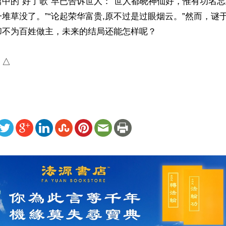
中的“好了歌”早已告诉世人：“世人都晓神仙好，惟有功名
堆草没了。”“论起荣华富贵,原不过是过眼烟云。”然而，谜
不为百姓做主，未来的结局还能怎样呢？

）△
ww.renminbao.com/rmb/articles/2025/12/2/93205.html