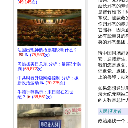
(
49,145
次)
延长邪恶的寿命
是罄竹难书！
掌权。被蒙蔽
你归邪恶的赤
它陪葬！因为
还有些善良的
类的邪恶集团
法国出现神韵抢票潮说明什么？
请中国同胞赶
🖼️
📝 (
75,983
次)
安，迎接新生
习挑拨美日关系 分析：暴露3个误
我们您是退党
判 (
69,872
次)
记退党、退团
上的兽印，劫
中共叫嚣升级网络控制 分析：掀
新政治运动 📝 (
70,275
次)
如果您想通过
牛顿手稿揭示：末日就在21世
录大纪元网站三退中
纪？
▶️
(
88,561
次)
的人数是总计人数
人民报读者
政治娼妓一个