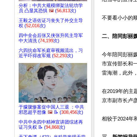
分析：中共大规模绑架法轮功学
员 凸显其恐惧
🖼️
(
56,813
次)
不要看小小的顺
王毅之语佐证习丧失了外交主导
权 (
52,016
次)
四中全会后张又侠张升民主导军
二、陪同彭丽
中大清洗 (
74,199
次)
六四抗命军长庭审视频流出，习
今年陪同彭丽
近平吓得改军规 (
52,293
次)
市宣传部长和一
雷海潮，此外
在2019年的
京市副市长卢彦
于朦胧惨案促中国人三退 ：中共
邪恶超乎想像
🖼️
📝 (
308,456
次)
相较于2024
中共中央四中精神宣讲团综述再
证习失权 📝 (
94,868
次)