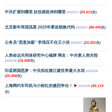
中共扩展到哪里 奴役就延伸到哪里
(
20,613
次)
2025/1/7
北京新年再现流星 2025年要改朝换代吗
(
89,445
次)
2025/1/7
公务员“恶意加薪” 李强压不住王小洪
(
22,201
次)
2025/1/7
人类命运共同体研究中心揭牌 网友：中共要人类共毁
(
19,368
次)
2025/1/6
印孟两国恶梦：中共拟在雅江建世界最大水坝
2025/1/6
(
20,458
次)
上海网约车司机与小粉红的激烈争论！
▶️
(
92,119
2025/1/6
次)