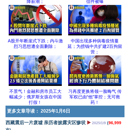
降薪潮；
信件被曝
A股开年断崖式下跌；内斗激
中国出现多种病毒疫情蔓
烈习思想遭全面删除；
延；为捞钱中共扩建2百拘留
营；
不景气！金融和房市员工大
习再度更换将领一脸晦气 传
幅减少；俄罗斯女孩在中国
军权已由“他”掌控；无可救
打假！
药！
更多文章导读：
2025年1月6日
西藏震后一片废墟 亲历者披露灾区惨状
▶️
(
96,999
2025/1/9
次)