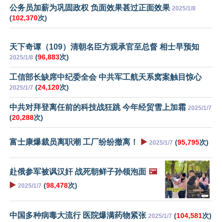
公务员加薪为巩固政权 负面效果甚过正面效果
2025/1/8
(
102,370
次)
天下奇谭（109）清朝名臣方观承官至总督 相士早预知
(
96,883
次)
2025/1/8
工信部长缺席中纪委全会 中共军工航天系窝案触目惊心
(
24,120
次)
2025/1/7
中共对拜登离任前的科技战狂跳 今年经贸雪上加霜
2025/1/7
(
20,288
次)
富士康爆裁员离职潮 工厂纷纷撤离！
▶️
(
95,795
次)
2025/1/7
赴俄参军被讽汉奸 战死朝鲜子孙领泡面
🖼️
▶️
(
98,478
次)
2025/1/7
中国多种病毒大流行 医院爆满药物紧张
(
104,581
次)
2025/1/7