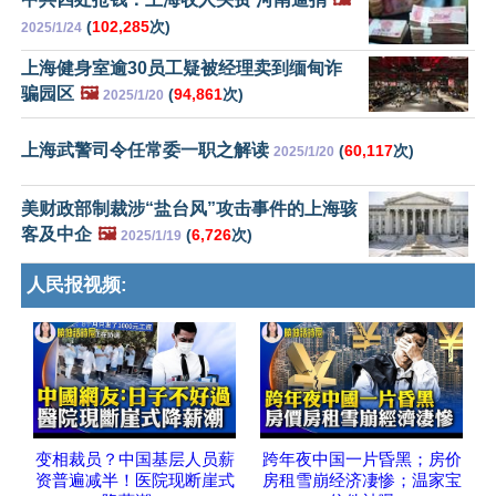
(
102,285
次)
2025/1/24
上海健身室逾30员工疑被经理卖到缅甸诈
骗园区
🖼️
(
94,861
次)
2025/1/20
上海武警司令任常委一职之解读
(
60,117
次)
2025/1/20
美财政部制裁涉“盐台风”攻击事件的上海骇
客及中企
🖼️
(
6,726
次)
2025/1/19
人民报视频:
变相裁员？中国基层人员薪
跨年夜中国一片昏黑；房价
资普遍减半！医院现断崖式
房租雪崩经济凄惨；温家宝