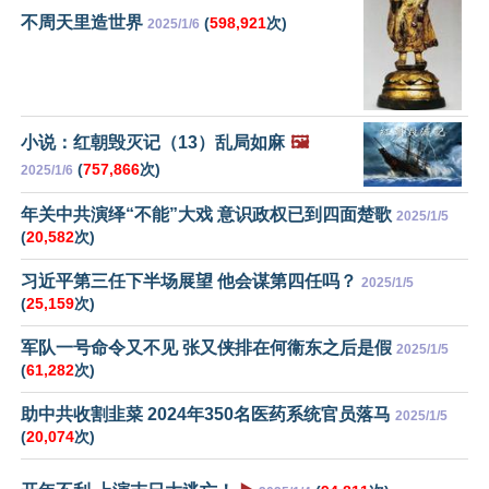
不周天里造世界
(
598,921
次)
2025/1/6
小说：红朝毁灭记（13）乱局如麻
🖼️
(
757,866
次)
2025/1/6
年关中共演绎“不能”大戏 意识政权已到四面楚歌
2025/1/5
(
20,582
次)
习近平第三任下半场展望 他会谋第四任吗？
2025/1/5
(
25,159
次)
军队一号命令又不见 张又侠排在何衞东之后是假
2025/1/5
(
61,282
次)
助中共收割韭菜 2024年350名医药系统官员落马
2025/1/5
(
20,074
次)