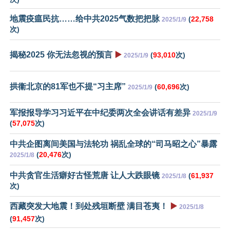
地震疫瘟民抗……给中共2025气数把把脉
(
22,758
2025/1/9
次)
揭秘2025 你无法忽视的预言
▶️
(
93,010
次)
2025/1/9
拱衞北京的81军也不提“习主席”
(
60,696
次)
2025/1/9
军报报导学习习近平在中纪委两次全会讲话有差异
2025/1/9
(
57,075
次)
中共企图离间美国与法轮功 祸乱全球的“司马昭之心”暴露
(
20,476
次)
2025/1/8
中共贪官生活癖好古怪荒唐 让人大跌眼镜
(
61,937
2025/1/8
次)
西藏突发大地震！到处残垣断壁 满目苍夷！
▶️
2025/1/8
(
91,457
次)