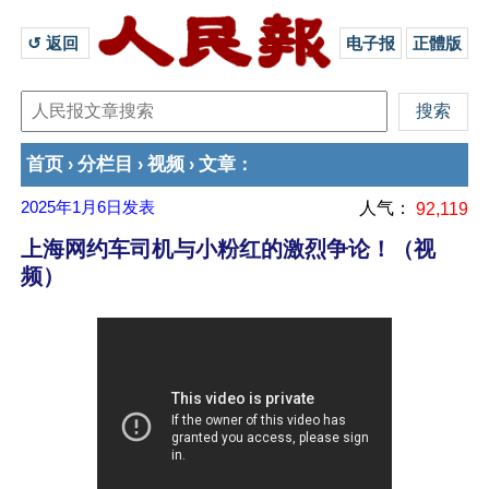
↺ 返回 
电子报
正體版
首页
分栏目
视频
文章
›
›
›
：
2025年1月6日
发表
人气：
92,119
上海网约车司机与小粉红的激烈争论！（视
频）