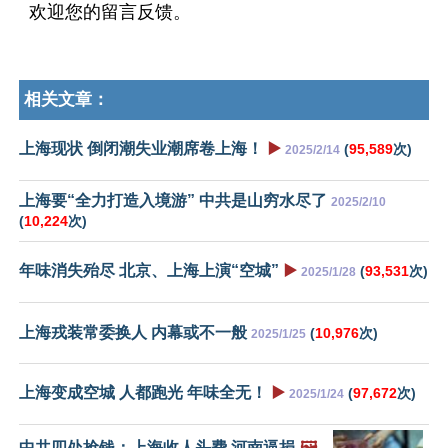
欢迎您的留言反馈。
相关文章：
上海现状 倒闭潮失业潮席卷上海！
▶️
(
95,589
次)
2025/2/14
上海要“全力打造入境游” 中共是山穷水尽了
2025/2/10
(
10,224
次)
年味消失殆尽 北京、上海上演“空城”
▶️
(
93,531
次)
2025/1/28
上海戎装常委换人 内幕或不一般
(
10,976
次)
2025/1/25
上海变成空城 人都跑光 年味全无！
▶️
(
97,672
次)
2025/1/24
中共四处抢钱：上海收人头费 河南逼捐
🖼️