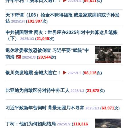
开年不利 上演末日大逃亡！
▶️
(
94,811
次)
2025/1/4
天下奇谭（106）拾金不昧得福报 或发家或病消或子孙发
达
(
101,987
次)
2025/1/4
中共祸国毁世 网友：世界应在2025年对中共算这几笔账
（下）
(
21,045
次)
2025/1/3
退休常委家族恐被倒查 习近平要“武统”中
南海
🖼️
(
29,544
次)
2025/1/3
银川突发地震 全城大逃亡！
▶️
(
98,115
次)
2025/1/3
比亚迪为何敢区分对待中外工人
(
21,878
次)
2025/1/3
习近平致新年贺词时 背景无照片不寻常
(
63,971
次)
2025/1/3
丁柯：他们为何如此结局
(
110,316
2025/1/2