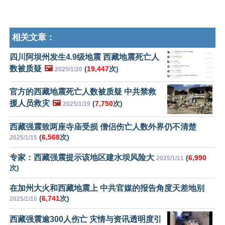
相关文章：
四川阿坝州发生4.9级地震 西藏地震死亡人
数被质疑
🖼️
(
19,447
次)
2025/1/20
官方的西藏地震死亡人数被质疑 中共禁救
援人员救灾
🖼️
(
7,750
次)
2025/1/19
西藏强震致两座寺庙受损 僧侣伤亡人数外界仍不清楚
(
6,568
次)
2025/1/15
专家：西藏强震提示该地区建水坝风险大
(
6,990
2025/1/11
次)
在加州大火和西藏地震上 中共官媒的报告角度天差地别
(
6,741
次)
2025/1/10
西藏强震逾300人伤亡 灾情与资讯透明度引