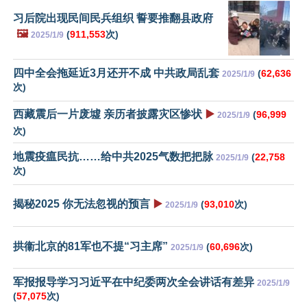
习后院出现民间民兵组织 誓要推翻县政府
🖼️
(
911,553
次)
2025/1/9
四中全会拖延近3月还开不成 中共政局乱套
(
62,636
2025/1/9
次)
西藏震后一片废墟 亲历者披露灾区惨状
▶️
(
96,999
2025/1/9
次)
地震疫瘟民抗……给中共2025气数把把脉
(
22,758
2025/1/9
次)
揭秘2025 你无法忽视的预言
▶️
(
93,010
次)
2025/1/9
拱衞北京的81军也不提“习主席”
(
60,696
次)
2025/1/9
军报报导学习习近平在中纪委两次全会讲话有差异
2025/1/9
(
57,075
次)