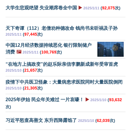
大学生悲观绝望 失业潮席卷全中国
▶️
(
92,075
次)
2025/1/11
天下奇谭（112）老僧劝种德改命 钱尚书未听祸及子孙
(
97,445
次)
2025/1/11
中国12月经济数据持续恶化 银行限制储户
消费
🖼️
(
100,769
次)
2025/1/11
“在地方上搞政变”的赵乐际亲信李鹏新成新年受审首虎
(
21,657
次)
2025/1/10
疫情下中共医卫怪象：大量病患求医院同时大量医院倒闭
(
21,305
次)
2025/1/10
2025年伊始 民众年关难过 一片哀嚎！
▶️
(
93,632
2025/1/10
次)
习近平怒查高善文 东升西降露馅了
(
62,039
次)
2025/1/10