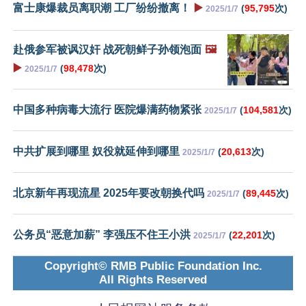
富士康爆裁员离职潮 工厂纷纷撤离！
▶️
(
95,795
次)
2025/1/7
赴俄参军被讽汉奸 战死朝鲜子孙领泡面
🖼️
▶️
(
98,478
次)
2025/1/7
中国多种病毒大流行 医院爆满药物紧张
(
104,581
次)
2025/1/7
中共扩展到哪里 奴役就延伸到哪里
(
20,613
次)
2025/1/7
北京新年再现流星 2025年要改朝换代吗
(
89,445
次)
2025/1/7
公务员“恶意加薪” 李强压不住王小洪
(
22,201
次)
2025/1/7
Copyright© RMB Public Foundation Inc.
All Rights Reserved