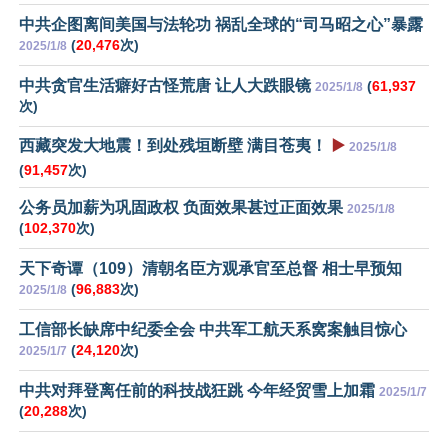
中共企图离间美国与法轮功 祸乱全球的“司马昭之心”暴露
(
20,476
次)
2025/1/8
中共贪官生活癖好古怪荒唐 让人大跌眼镜
(
61,937
2025/1/8
次)
西藏突发大地震！到处残垣断壁 满目苍夷！
▶️
2025/1/8
(
91,457
次)
公务员加薪为巩固政权 负面效果甚过正面效果
2025/1/8
(
102,370
次)
天下奇谭（109）清朝名臣方观承官至总督 相士早预知
(
96,883
次)
2025/1/8
工信部长缺席中纪委全会 中共军工航天系窝案触目惊心
(
24,120
次)
2025/1/7
中共对拜登离任前的科技战狂跳 今年经贸雪上加霜
2025/1/7
(
20,288
次)