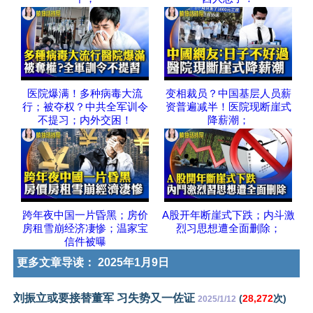
医院爆满！多种病毒大流
变相裁员？中国基层人员薪
行；被夺权？中共全军训令
资普遍减半！医院现断崖式
不提习；内外交困！
降薪潮；
跨年夜中国一片昏黑；房价
A股开年断崖式下跌；内斗激
房租雪崩经济凄惨；温家宝
烈习思想遭全面删除；
信件被曝
更多文章导读：
2025年1月9日
刘振立或要接替董军 习失势又一佐证
(
28,272
次)
2025/1/12