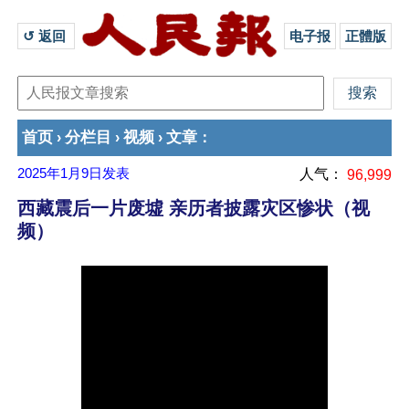
↺ 返回 
电子报
正體版
首页
分栏目
视频
文章
›
›
›
：
2025年1月9日
发表
人气：
96,999
西藏震后一片废墟 亲历者披露灾区惨状（视
频）