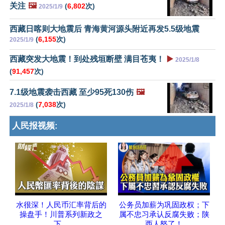
关注
🖼️
(
6,802
次)
2025/1/9
西藏日喀则大地震后 青海黄河源头附近再发5.5级地震
(
6,155
次)
2025/1/9
西藏突发大地震！到处残垣断壁 满目苍夷！
▶️
2025/1/8
(
91,457
次)
7.1级地震袭击西藏 至少95死130伤
🖼️
(
7,038
次)
2025/1/8
人民报视频:
水很深！人民币汇率背后的
公务员加薪为巩固政权；下
操盘手！川普系列新政之
属不忠习承认反腐失败；陕
下，
西人怒了！