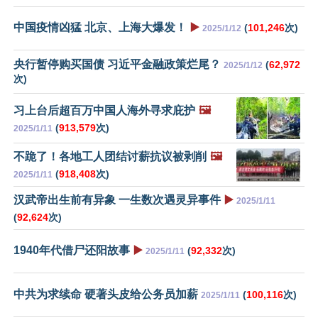
中国疫情凶猛 北京、上海大爆发！
▶️
(
101,246
次)
2025/1/12
央行暂停购买国债 习近平金融政策烂尾？
(
62,972
2025/1/12
次)
习上台后超百万中国人海外寻求庇护
🖼️
(
913,579
次)
2025/1/11
不跪了！各地工人团结讨薪抗议被剥削
🖼️
(
918,408
次)
2025/1/11
汉武帝出生前有异象 一生数次遇灵异事件
▶️
2025/1/11
(
92,624
次)
1940年代借尸还阳故事
▶️
(
92,332
次)
2025/1/11
中共为求续命 硬著头皮给公务员加薪
(
100,116
次)
2025/1/11