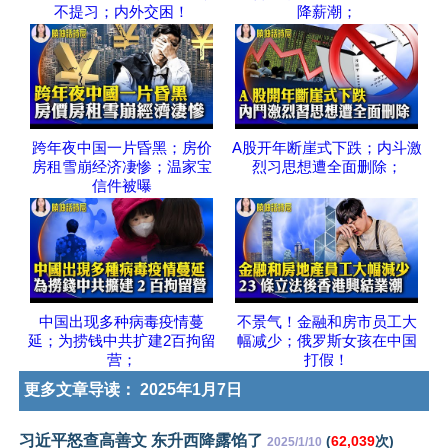
不提习；内外交困！
降薪潮；
跨年夜中国一片昏黑；房价
A股开年断崖式下跌；内斗激
房租雪崩经济凄惨；温家宝
烈习思想遭全面删除；
信件被曝
中国出现多种病毒疫情蔓
不景气！金融和房市员工大
延；为捞钱中共扩建2百拘留
幅减少；俄罗斯女孩在中国
营；
打假！
更多文章导读：
2025年1月7日
习近平怒查高善文 东升西降露馅了
(
62,039
次)
2025/1/10