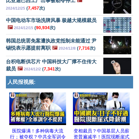
比亚迪巴西工厂出事被勒令停工
🖼️
(
7,457
次)
2024/12/25
中国电动车市场洗牌风暴 极越大规模裁员
🖼️
(
90,934
次)
2024/12/15
韩国总统罢免案遭执政党抵制未能通过 尹
锡悦表示愿提前离职
🖼️
(
7,716
次)
2024/12/8
台积电断供芯片 中国科技大厂撑不住传大
裁员
🖼️
(
7,341
次)
2024/12/2
人民报视频:
医院爆满！多种病毒大流
变相裁员？中国基层人员薪
行；被夺权？中共全军训令
资普遍减半！医院现断崖式