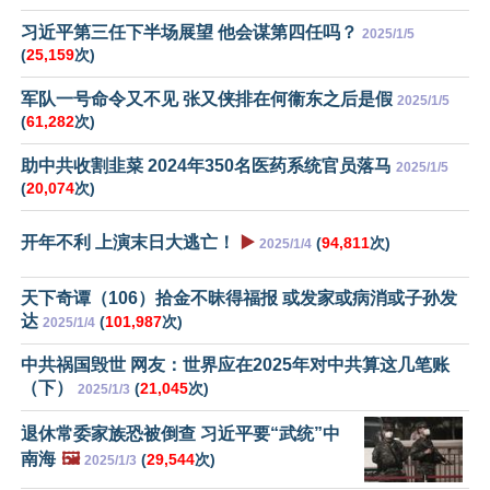
习近平第三任下半场展望 他会谋第四任吗？
2025/1/5
(
25,159
次)
军队一号命令又不见 张又侠排在何衞东之后是假
2025/1/5
(
61,282
次)
助中共收割韭菜 2024年350名医药系统官员落马
2025/1/5
(
20,074
次)
开年不利 上演末日大逃亡！
▶️
(
94,811
次)
2025/1/4
天下奇谭（106）拾金不昧得福报 或发家或病消或子孙发
达
(
101,987
次)
2025/1/4
中共祸国毁世 网友：世界应在2025年对中共算这几笔账
（下）
(
21,045
次)
2025/1/3
退休常委家族恐被倒查 习近平要“武统”中
南海
🖼️
(
29,544
次)
2025/1/3