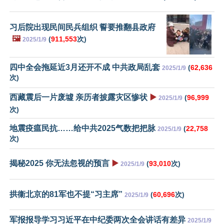
习后院出现民间民兵组织 誓要推翻县政府
🖼️
(
911,553
次)
2025/1/9
四中全会拖延近3月还开不成 中共政局乱套
(
62,636
2025/1/9
次)
西藏震后一片废墟 亲历者披露灾区惨状
▶️
(
96,999
2025/1/9
次)
地震疫瘟民抗……给中共2025气数把把脉
(
22,758
2025/1/9
次)
揭秘2025 你无法忽视的预言
▶️
(
93,010
次)
2025/1/9
拱衞北京的81军也不提“习主席”
(
60,696
次)
2025/1/9
军报报导学习习近平在中纪委两次全会讲话有差异
2025/1/9