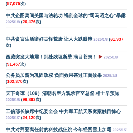
(
57,075
次)
中共企图离间美国与法轮功 祸乱全球的“司马昭之心”暴露
(
20,476
次)
2025/1/8
中共贪官生活癖好古怪荒唐 让人大跌眼镜
(
61,937
2025/1/8
次)
西藏突发大地震！到处残垣断壁 满目苍夷！
▶️
2025/1/8
(
91,457
次)
公务员加薪为巩固政权 负面效果甚过正面效果
2025/1/8
(
102,370
次)
天下奇谭（109）清朝名臣方观承官至总督 相士早预知
(
96,883
次)
2025/1/8
工信部长缺席中纪委全会 中共军工航天系窝案触目惊心
(
24,120
次)
2025/1/7
中共对拜登离任前的科技战狂跳 今年经贸雪上加霜
2025/1/7