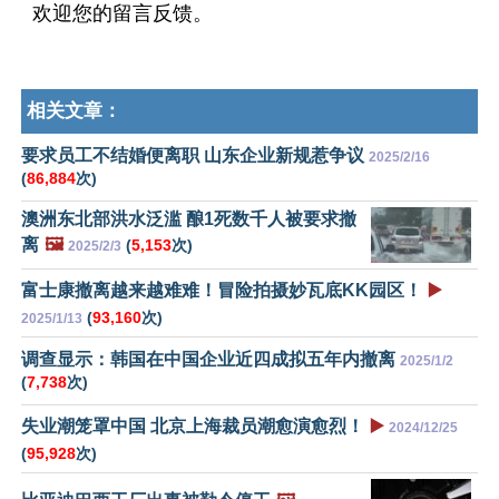
欢迎您的留言反馈。
相关文章：
要求员工不结婚便离职 山东企业新规惹争议
2025/2/16
(
86,884
次)
澳洲东北部洪水泛滥 酿1死数千人被要求撤
离
🖼️
(
5,153
次)
2025/2/3
富士康撤离越来越难难！冒险拍摄妙瓦底KK园区！
▶️
(
93,160
次)
2025/1/13
调查显示：韩国在中国企业近四成拟五年内撤离
2025/1/2
(
7,738
次)
失业潮笼罩中国 北京上海裁员潮愈演愈烈！
▶️
2024/12/25
(
95,928
次)