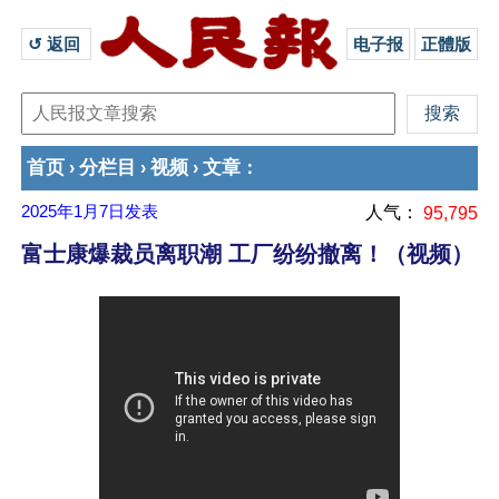
↺ 返回 
电子报
正體版
首页
分栏目
视频
文章
›
›
›
：
2025年1月7日
发表
人气：
95,795
富士康爆裁员离职潮 工厂纷纷撤离！（视频）