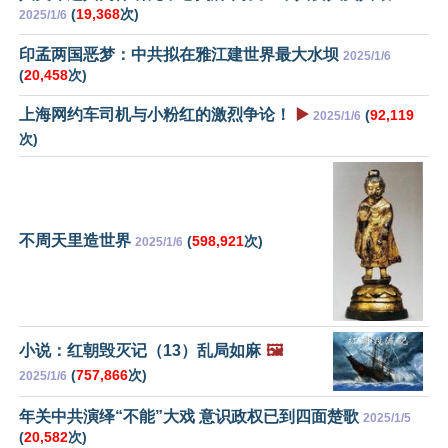
(
19,368
次)
2025/1/6
印孟两国恶梦：中共拟在雅江建世界最大水坝
2025/1/6
(
20,458
次)
上海网约车司机与小粉红的激烈争论！
▶️
(
92,119
2025/1/6
次)
不周天里造世界
(
598,921
次)
2025/1/6
小说：红朝毁灭记（13）乱局如麻
🖼️
(
757,866
次)
2025/1/6
年关中共演绎“不能”大戏 意识政权已到四面楚歌
2025/1/5
(
20,582
次)