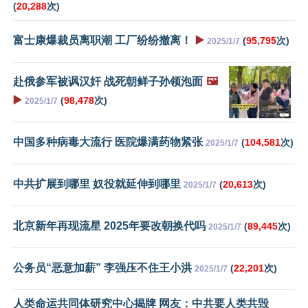
(
20,288
次)
富士康爆裁员离职潮 工厂纷纷撤离！
▶️
(
95,795
次)
2025/1/7
赴俄参军被讽汉奸 战死朝鲜子孙领泡面
🖼️
▶️
(
98,478
次)
2025/1/7
中国多种病毒大流行 医院爆满药物紧张
(
104,581
次)
2025/1/7
中共扩展到哪里 奴役就延伸到哪里
(
20,613
次)
2025/1/7
北京新年再现流星 2025年要改朝换代吗
(
89,445
次)
2025/1/7
公务员“恶意加薪” 李强压不住王小洪
(
22,201
次)
2025/1/7
人类命运共同体研究中心揭牌 网友：中共要人类共毁