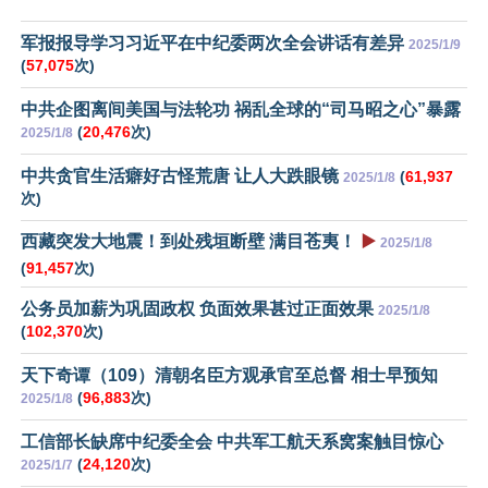
军报报导学习习近平在中纪委两次全会讲话有差异
2025/1/9
(
57,075
次)
中共企图离间美国与法轮功 祸乱全球的“司马昭之心”暴露
(
20,476
次)
2025/1/8
中共贪官生活癖好古怪荒唐 让人大跌眼镜
(
61,937
2025/1/8
次)
西藏突发大地震！到处残垣断壁 满目苍夷！
▶️
2025/1/8
(
91,457
次)
公务员加薪为巩固政权 负面效果甚过正面效果
2025/1/8
(
102,370
次)
天下奇谭（109）清朝名臣方观承官至总督 相士早预知
(
96,883
次)
2025/1/8
工信部长缺席中纪委全会 中共军工航天系窝案触目惊心
(
24,120
次)
2025/1/7