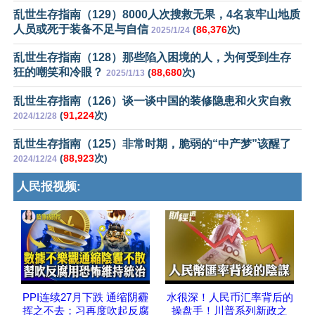
乱世生存指南（129）8000人次搜救无果，4名哀牢山地质
人员或死于装备不足与自信
(
86,376
次)
2025/1/24
乱世生存指南（128）那些陷入困境的人，为何受到生存
狂的嘲笑和冷眼？
(
88,680
次)
2025/1/13
乱世生存指南（126）谈一谈中国的装修隐患和火灾自救
(
91,224
次)
2024/12/28
乱世生存指南（125）非常时期，脆弱的“中产梦”该醒了
(
88,923
次)
2024/12/24
人民报视频:
PPI连续27月下跌 通缩阴霾
水很深！人民币汇率背后的
挥之不去；习再度吹起反腐
操盘手！川普系列新政之