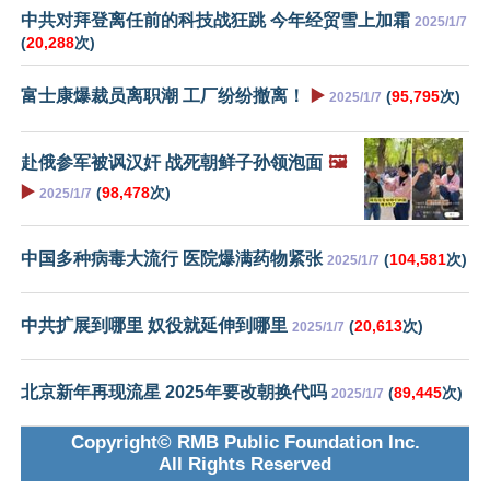
中共对拜登离任前的科技战狂跳 今年经贸雪上加霜
2025/1/7
(
20,288
次)
富士康爆裁员离职潮 工厂纷纷撤离！
▶️
(
95,795
次)
2025/1/7
赴俄参军被讽汉奸 战死朝鲜子孙领泡面
🖼️
▶️
(
98,478
次)
2025/1/7
中国多种病毒大流行 医院爆满药物紧张
(
104,581
次)
2025/1/7
中共扩展到哪里 奴役就延伸到哪里
(
20,613
次)
2025/1/7
北京新年再现流星 2025年要改朝换代吗
(
89,445
次)
2025/1/7
Copyright© RMB Public Foundation Inc.
All Rights Reserved