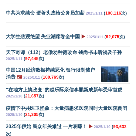
中共为求续命 硬著头皮给公务员加薪
(
100,116
次)
2025/1/11
大学生悲观绝望 失业潮席卷全中国
▶️
(
92,075
次)
2025/1/11
天下奇谭（112）老僧劝种德改命 钱尚书未听祸及子孙
(
97,445
次)
2025/1/11
中国12月经济数据持续恶化 银行限制储户
消费
🖼️
(
100,769
次)
2025/1/11
“在地方上搞政变”的赵乐际亲信李鹏新成新年受审首虎
(
21,657
次)
2025/1/10
疫情下中共医卫怪象：大量病患求医院同时大量医院倒闭
(
21,305
次)
2025/1/10
2025年伊始 民众年关难过 一片哀嚎！
▶️
(
93,632
2025/1/10
次)