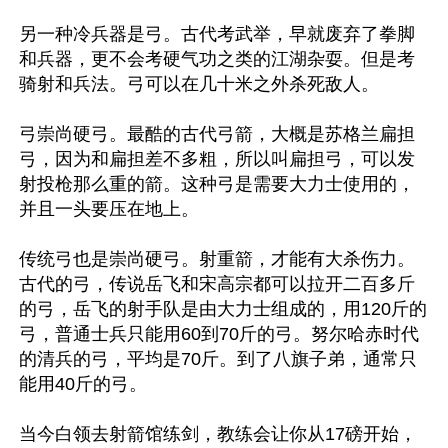
另一种冷兵器是弓。古代考武举，早就废弃了拳脚
和兵器，更不会考硬气功之类的江湖杂耍。但是考
骑射和兵法。弓可以在几十米之外杀死敌人。

弓崇尚硬弓。最酷的古代弓箭，大概是苏格兰扁担
弓，因为和扁担差不多粗，所以叫扁担弓，可以发
射投枪那么重的箭。这种弓是需要大力士使用的，
并且一头要压在地上。

传统弓也是崇尚硬弓。射重箭，才能有大杀伤力。
古代的弓，传说岳飞和宋高宗都可以拉开二百多斤
的弓，岳飞的射手队是由大力士组成的，用120斤的
弓，普通士兵只能用60到70斤的弓。努尔哈赤时代
的清兵的弓，平均是70斤。到了八旗子弟，通常只
能用40斤的弓。

当今白领去射箭馆练剑，教练会让你从17磅开始，