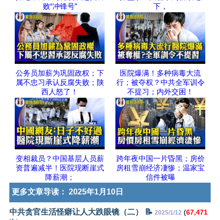
败“冲锋号”
下，
公务员加薪为巩固政权；下
医院爆满！多种病毒大流
属不忠习承认反腐失败；陕
行；被夺权？中共全军训令
西人怒了！
不提习；内外交困！
变相裁员？中国基层人员薪
跨年夜中国一片昏黑；房价
资普遍减半！医院现断崖式
房租雪崩经济凄惨；温家宝
降薪潮；
信件被曝
更多文章导读：
2025年1月10日
中共贪官生活怪癖让人大跌眼镜（二） 📝
(
67,471
2025/1/12