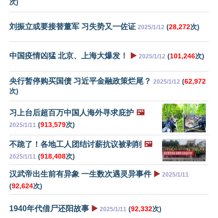
次)
刘振立或要接替董军 习失势又一佐证
(
28,272
次)
2025/1/12
中国疫情凶猛 北京、上海大爆发！
▶️
(
101,246
次)
2025/1/12
央行暂停购买国债 习近平金融政策烂尾？
(
62,972
2025/1/12
次)
习上台后超百万中国人海外寻求庇护
🖼️
(
913,579
次)
2025/1/11
不跪了！各地工人团结讨薪抗议被剥削
🖼️
(
918,408
次)
2025/1/11
汉武帝出生前有异象 一生数次遇灵异事件
▶️
2025/1/11
(
92,624
次)
1940年代借尸还阳故事
▶️
(
92,332
次)
2025/1/11