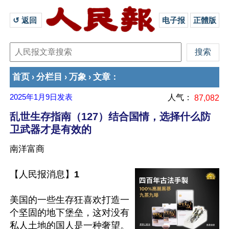
↺ 返回 
电子报
正體版
首页
分栏目
万象
文章
›
›
›
：
2025年1月9日
发表
人气：
87,082
乱世生存指南（127）结合国情，选择什么防
卫武器才是有效的
南洋富商
【人民报消息】
1
美国的一些生存狂喜欢打造一
个坚固的地下堡垒，这对没有
私人土地的国人是一种奢望。