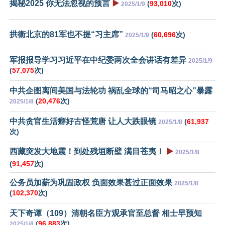
揭秘2025 你无法忽视的预言
▶️
(
93,010
次)
2025/1/9
拱衞北京的81军也不提“习主席”
(
60,696
次)
2025/1/9
军报报导学习习近平在中纪委两次全会讲话有差异
2025/1/9
(
57,075
次)
中共企图离间美国与法轮功 祸乱全球的“司马昭之心”暴露
(
20,476
次)
2025/1/8
中共贪官生活癖好古怪荒唐 让人大跌眼镜
(
61,937
2025/1/8
次)
西藏突发大地震！到处残垣断壁 满目苍夷！
▶️
2025/1/8
(
91,457
次)
公务员加薪为巩固政权 负面效果甚过正面效果
2025/1/8
(
102,370
次)
天下奇谭（109）清朝名臣方观承官至总督 相士早预知
(
96,883
次)
2025/1/8