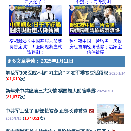
西人怒了！
不提习；内外交困！
变相裁员？中国基层人员薪
跨年夜中国一片昏黑；房价
资普遍减半！医院现断崖式
房租雪崩经济凄惨；温家宝
降薪潮；
信件被曝
更多文章导读：
2025年1月11日
解放军306医院不提“习主席” 习在军委丧失话语权
2025/1/14
(
61,619
次)
新年来中共隐瞒三大灾情 祸国毁人阴险曝露
2025/1/13
(
21,677
次)
中共军工乱了 副部长被免 正部长传被查
🖼️
(
167,851
次)
2025/1/13