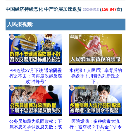
中国经济持续恶化 中产阶层加速返贫
(
156,847
次)
2024/4/13
人民报视频:
PPI连续27月下跌 通缩阴霾
水很深！人民币汇率背后的
挥之不去；习再度吹起反腐
操盘手！川普系列新政之
败“冲锋号”
下，
公务员加薪为巩固政权；下
医院爆满！多种病毒大流
属不忠习承认反腐失败；陕
行；被夺权？中共全军训令