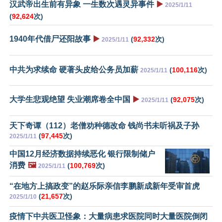
汉武帝出生前有异象 一生数次遇灵异事件
▶️
2025/1/11
(
92,624
次)
1940年代借尸还阳故事
▶️
(
92,332
次)
2025/1/11
中共为求续命 硬著头皮给公务员加薪
(
100,116
次)
2025/1/11
大学生悲观绝望 失业潮席卷全中国
▶️
(
92,075
次)
2025/1/11
天下奇谭（112）老僧劝种德改命 钱尚书未听祸及子孙
(
97,445
次)
2025/1/11
中国12月经济数据持续恶化 银行限制储户
消费
🖼️
(
100,769
次)
2025/1/11
“在地方上搞政变”的赵乐际亲信李鹏新成新年受审首虎
(
21,657
次)
2025/1/10
疫情下中共医卫怪象：大量病患求医院同时大量医院倒闭