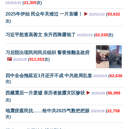
(
21,305
次)
2025/1/10
2025年伊始 民众年关难过 一片哀嚎！
▶️
(
93,632
2025/1/10
次)
习近平怒查高善文 东升西降露馅了
(
62,039
次)
2025/1/10
习后院出现民间民兵组织 誓要推翻县政府
🖼️
(
911,553
次)
2025/1/9
四中全会拖延近3月还开不成 中共政局乱套
(
62,636
2025/1/9
次)
西藏震后一片废墟 亲历者披露灾区惨状
▶️
(
96,999
2025/1/9
次)
地震疫瘟民抗……给中共2025气数把把脉
(
22,758
2025/1/9
次)