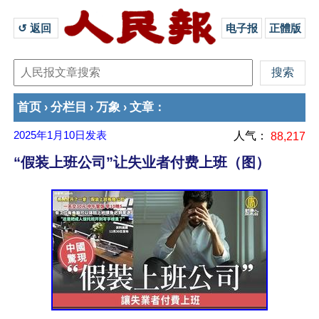
↺ 返回 
电子报
正體版
首页
分栏目
万象
文章
›
›
›
：
2025年1月10日
发表
人气：
88,217
“假装上班公司”让失业者付费上班（图）