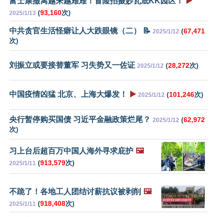
富士康撤离越来越难难！冒险拍摄妙瓦底KK园区！
▶️
(
93,160
次)
2025/1/13
中共贪官生活怪癖让人大跌眼镜（二） 📝
(
67,471
2025/1/12
次)
刘振立或要接替董军 习失势又一佐证
(
28,272
次)
2025/1/12
中国疫情凶猛 北京、上海大爆发！
▶️
(
101,246
次)
2025/1/12
央行暂停购买国债 习近平金融政策烂尾？
(
62,972
2025/1/12
次)
习上台后超百万中国人海外寻求庇护
🖼️
(
913,579
次)
2025/1/11
不跪了！各地工人团结讨薪抗议被剥削
🖼️
(
918,408
次)
2025/1/11