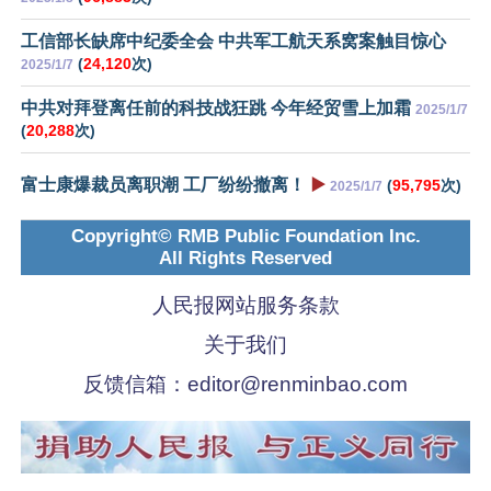
工信部长缺席中纪委全会 中共军工航天系窝案触目惊心
(
24,120
次)
2025/1/7
中共对拜登离任前的科技战狂跳 今年经贸雪上加霜
2025/1/7
(
20,288
次)
富士康爆裁员离职潮 工厂纷纷撤离！
▶️
(
95,795
次)
2025/1/7
Copyright© RMB Public Foundation Inc.
All Rights Reserved
人民报网站服务条款
关于我们
反馈信箱：
editor@renminbao.com