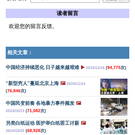
读者留言
欢迎您的留言反馈。
相关文章：
中国经济持续恶化 日子越来越艰难
▶️
(
94,775
次)
2024/12/18
“新型穷人”蔓延北京上海
🖼️
2024/11/14
(
76,846
次)
中国民变前奏 各地暴力事件频发
🖼️
(
71,082
次)
2024/10/31
另类白纸运动 医护举白纸罢工讨薪
🖼️
(
68,928
次)
2024/10/25