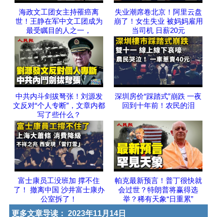
海政文工团女主持罹癌离
失业潮席卷北京！阿里云盘
世！王静在军中文工团成为
崩了！女生失业 被妈妈雇用
最受瞩目的人之一，
当司机 日薪20元
中共内斗剑拔弩张！刘源发
深圳房价“踩踏式”崩跌 一夜
文反对“个人专断”，文章内都
回到十年前！农民的泪
写了些什么？
富士康员工没班加 撑不住
帕克最新预言！普丁很快就
了！ 撤离中国 沙井富士康办
会过世？特朗普将赢得选
公室拆了！
举？稀有天象“日重累”
更多文章导读：
2023年11月14日