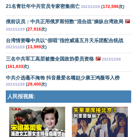
21名青壮年中共官员专家密集病亡
(
172,596
次)
2023/12/29
俄前议员：中共正用俄罗斯招数“混合战”操纵台湾政局
🖼️
(
27,916
次)
2023/12/29
台湾情资曝中共以“假唱”指控威逼五月天乐团配合统战
(
13,999
次)
2023/12/29
三名中共军工高层被撤全国政协委员资格
🖼️
2023/12/28
(
161,633
次)
中共介选毫不掩饰 抖音最爱名嘴赵少康王鸿薇等入榜
(
29,400
次)
2023/12/28
人民报视频: