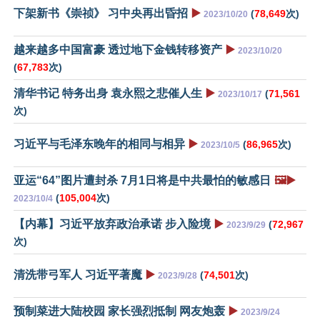
下架新书《崇祯》 习中央再出昏招
▶️
(
78,649
次)
2023/10/20
越来越多中国富豪 透过地下金钱转移资产
▶️
2023/10/20
(
67,783
次)
清华书记 特务出身 袁永熙之悲催人生
▶️
(
71,561
2023/10/17
次)
习近平与毛泽东晚年的相同与相异
▶️
(
86,965
次)
2023/10/5
亚运“64”图片遭封杀 7月1日将是中共最怕的敏感日
🖼️▶️
(
105,004
次)
2023/10/4
【内幕】习近平放弃政治承诺 步入险境
▶️
(
72,967
2023/9/29
次)
清洗带弓军人 习近平著魔
▶️
(
74,501
次)
2023/9/28
预制菜进大陆校园 家长强烈抵制 网友炮轰
▶️
2023/9/24