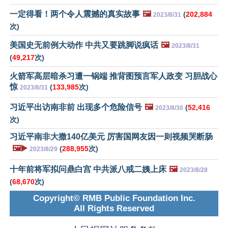
一定得看！两个令人震撼的真实故事
🖼️
(
202,884
2023/8/31
次)
美国史无前例大动作 中共又要跳脚说疯话
🖼️
2023/8/31
(
49,217
次)
火箭军高层暗杀习遭一锅端 推背图预言军人政变 习胆战心
惊
(
133,985
次)
2023/8/31
习近平出访南非前 出现多个危险信号
🖼️
(
52,416
2023/8/30
次)
习近平南非大撒140亿美元 厉害国网友因一则视频哭断肠
🖼️▶️
(
288,955
次)
2023/8/29
十年前将军拟问鼎白宫 中共派八戒二姨上床
🖼️
2023/8/28
(
68,670
次)
Copyright© RMB Public Foundation Inc.
All Rights Reserved