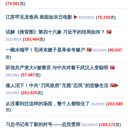
(
74,561
次)
江苏罕见龙卷风 画面如末日电影
▶️
(
75,330
次)
2023/9/21
试解《推背图》第四十六象 习近平的结局如何？
🖼️
(
193,464
次)
2023/9/16
一碗水端平！毛泽东嫂子是革命专嫁户
🖼️
(
80,047
2023/9/4
次)
听信共产党大V被禁言 与中共对着干武汉人变聪明
🖼️
(
57,487
次)
2023/9/2
催人泪下！中共“刃民政府”无视“忍民”的悲惨生活
🖼️▶️
(
261,625
次)
2023/9/2
从没看到过这样的场面，整个人都惊住了
(
202,589
2023/9/1
次)
习总书记有了新的封号——总负责师
(
169,172
次)
2023/8/31