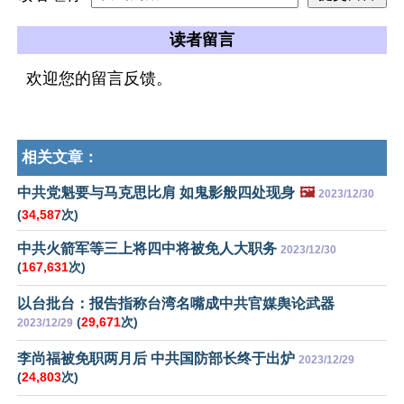
读者留言
欢迎您的留言反馈。
相关文章：
中共党魁要与马克思比肩 如鬼影般四处现身
🖼️
2023/12/30
(
34,587
次)
中共火箭军等三上将四中将被免人大职务
2023/12/30
(
167,631
次)
以台批台：报告指称台湾名嘴成中共官媒舆论武器
(
29,671
次)
2023/12/29
李尚福被免职两月后 中共国防部长终于出炉
2023/12/29
(
24,803
次)