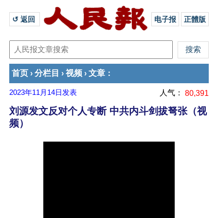
↺ 返回 
电子报
正體版
首页
分栏目
视频
文章
›
›
›
：
2023年11月14日
发表
人气：
80,391
刘源发文反对个人专断 中共内斗剑拔弩张（视
频）