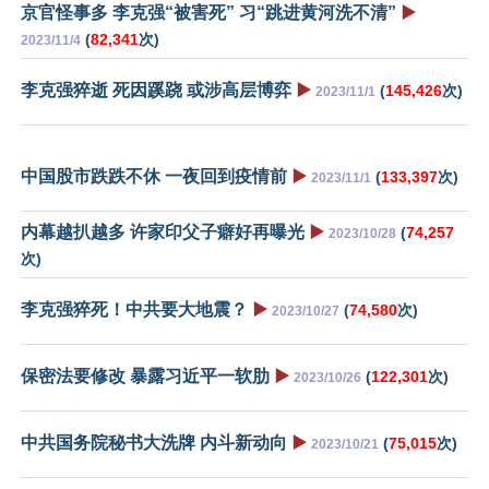
京官怪事多 李克强“被害死” 习“跳进黄河洗不清”
▶️
(
82,341
次)
2023/11/4
李克强猝逝 死因蹊跷 或涉高层博弈
▶️
(
145,426
次)
2023/11/1
中国股市跌跌不休 一夜回到疫情前
▶️
(
133,397
次)
2023/11/1
内幕越扒越多 许家印父子癖好再曝光
▶️
(
74,257
2023/10/28
次)
李克强猝死！中共要大地震？
▶️
(
74,580
次)
2023/10/27
保密法要修改 暴露习近平一软肋
▶️
(
122,301
次)
2023/10/26
中共国务院秘书大洗牌 内斗新动向
▶️
(
75,015
次)
2023/10/21