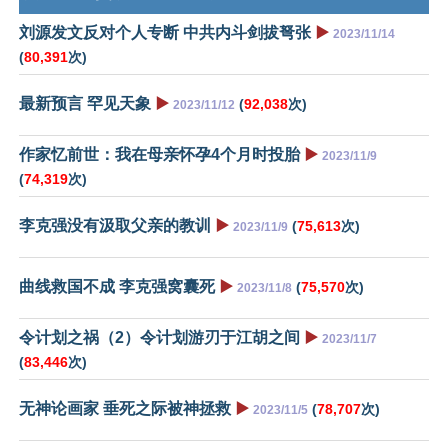
刘源发文反对个人专断 中共内斗剑拔弩张
▶️
2023/11/14
(
80,391
次)
最新预言 罕见天象
▶️
(
92,038
次)
2023/11/12
作家忆前世：我在母亲怀孕4个月时投胎
▶️
2023/11/9
(
74,319
次)
李克强没有汲取父亲的教训
▶️
(
75,613
次)
2023/11/9
曲线救国不成 李克强窝囊死
▶️
(
75,570
次)
2023/11/8
令计划之祸（2）令计划游刃于江胡之间
▶️
2023/11/7
(
83,446
次)
无神论画家 垂死之际被神拯救
▶️
(
78,707
次)
2023/11/5