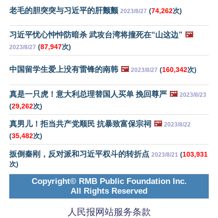
老毛的胆突突与习近平的肝颤颤
(
74,262
次)
2023/8/27
习近平忧心忡忡防暗杀 武攻台湾将撞死在“山这边”
🖼️
(
87,947
次)
2023/8/27
中国留学生爱上没有雷锋的南韩
🖼️
(
160,342
次)
2023/8/27
真是一只虎！意大利总理替国人买单 挽回尊严
🖼️
2023/8/23
(
29,262
次)
真男儿！拒当共产党顺民 抗暴致富保宗祠
🖼️
2023/8/22
(
35,482
次)
扳倒秦刚，反对派和习近平权斗的转折点
(
103,931
2023/8/21
次)
Copyright© RMB Public Foundation Inc.
All Rights Reserved
人民报网站服务条款