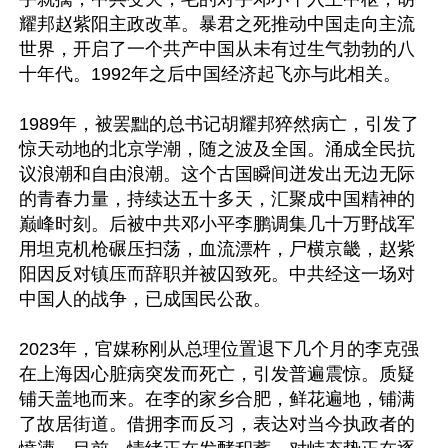
耀邦赵紫阳主政改革。暴君之死推动中国走向主流
世界，开启了一个共产中国从未有过生气勃勃的八
十年代。1992年之后中国经济起飞亦与此相关。

1989年，被罢黜的总书记胡耀邦猝然病亡，引发了
惊天动地的北京学潮，随之波及全国。涌成全民抗
议浪潮和自由浪潮。这个古国瞬间迸发出无边无际
的青春力量，持续达五十多天，汇聚成中国精神的
巅峰时刻。后被中共邓小平李鹏调集几十万野战军
用坦克机枪碾压扫荡，血流漂杵，尸横京畿，赵紫
阳因反对镇压而辞职并被囚致死。中共经这一场对
中国人的战争，已成国民公敌。

2023年，官媒称刚从总理位置退下几个月的李克强
在上海因心脏病突发而死亡，引发普遍震惊。质疑
铺天盖地而来。在李的家乡合肥，鲜花遍地，铺满
了故居街道。借拥李而反习，表达对当今执政者的