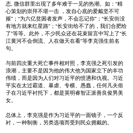
态, 微信群里出现了多年难于一见的热潮。如：“精
心策划的崇拜不堪一击 ，发自心底的爱戴坚不可
摧”；“为六亿贫困者发声，不会忘记你”；“长安街没
有地方就来红星路”；“长安街给不了的，我们合肥给
了”等等。此外，不少民众还在花束留言中写上了“长
江黄河不会倒流、人在做天在看”等李克强生前名
句。

与前四次重大死亡事件相对照，李克强之死引发的
浪潮，主要不是因为他的伟大他为国家立下的丰功
伟绩，而是因为人们对习近平的愤懑和仇视。习近
平实在太过霸道、暴虐、专横、愚蠢，任何凡夫俗
子在习近平衬托下，都是英明睿智正派善良俊男美
女。

总体上，李克强是作为习近平的一面镜子，一个反
衬，一种制衡，另类选项而受到民众拥戴的。
