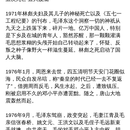
1971年林彪夫妇及其儿子的神秘死亡以及《五七一
工程纪要》的刊布，毛泽东这个洞察一切的神祇从
九天之上跌落下来，碎片一地。亿万中国人，特别
是下乡及在城的青年人，豁然苏醒，那一颗颗灌满
毛思想浆糊的头颅开始自己转动起来了，怀疑、反
叛之种子像野火一样滋生蔓延。林彪之死启动了国
人大脑。

1976年1月，周恩来去世，四五清明节天安门花圈似
海，民众自发吊唁，称“秦皇的时代已经一去不复返
了”，借拥周而反毛，风生水起。之后，遭致镇压。
刚被启用不久的邓小平亦遭罢黜。随之，唐山大地
震轰然而起。

1976年9月，毛泽东驾崩，政变突起，毛妻江青及毛
亲信张春桥、姚文元、王洪文以及毛侄子毛远新束
手就擒，中共变天，毛的对手邓小平入主中枢，胡