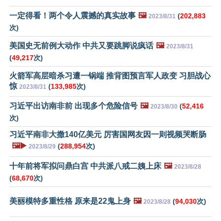
一定得看！两个令人震撼的真实故事
🖼️
(
202,883
2023/8/31
次)
美国史无前例大动作 中共又要跳脚说疯话
🖼️
2023/8/31
(
49,217
次)
火箭军高层暗杀习遭一锅端 推背图预言军人政变 习胆战心
惊
(
133,985
次)
2023/8/31
习近平出访南非前 出现多个危险信号
🖼️
(
52,416
2023/8/30
次)
习近平南非大撒140亿美元 厉害国网友因一则视频哭断肠
🖼️▶️
(
288,954
次)
2023/8/29
十年前将军拟问鼎白宫 中共派八戒二姨上床
🖼️
2023/8/28
(
68,670
次)
美丽模特多重性格 原来是22鬼上身
🖼️
(
94,030
次)
2023/8/28