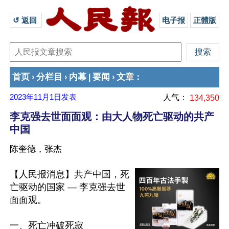
↺ 返回 
电子报
正體版
首页
分栏目
内幕
要闻
文章
›
›
|
›
：
2023年11月1日
发表
人气：
134,350
李克强去世面面观：由大人物死亡驱动的共产
中国
陈奎德，张杰
【人民报消息】共产中国，死
亡驱动的国家 — 李克强去世
面面观。

一、死亡冲破死寂
