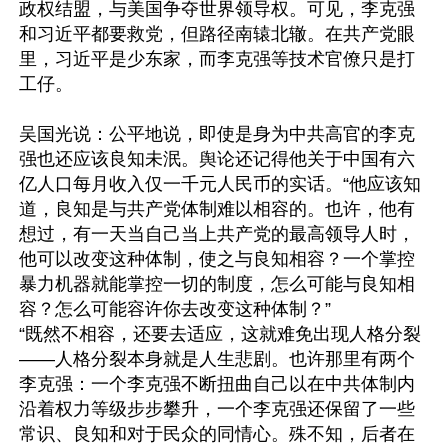
政权结盟，与美国争夺世界领导权。可见，李克强
和习近平都要救党，但路径南辕北辙。在共产党眼
里，习近平是少东家，而李克强等技术官僚只是打
工仔。

吴国光说：公平地说，即使是身为中共高官的李克
强也还应该良知未泯。舆论还记得他关于中国有六
亿人口每月收入仅一千元人民币的实话。“他应该知
道，良知是与共产党体制难以相容的。也许，他有
想过，有一天当自己当上共产党的最高领导人时，
他可以改变这种体制，使之与良知相容？一个掌控
暴力机器就能掌控一切的制度，怎么可能与良知相
容？怎么可能容许你去改变这种体制？”

“既然不相容，还要去适应，这就难免出现人格分裂
——人格分裂本身就是人生悲剧。也许那里有两个
李克强：一个李克强不断扭曲自己以在中共体制内
沿着权力等级步步攀升，一个李克强还保留了一些
常识、良知和对于民众的同情心。殊不知，后者在