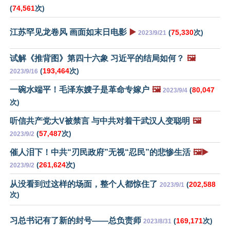
(
74,561
次)
江苏罕见龙卷风 画面如末日电影
▶️
(
75,330
次)
2023/9/21
试解《推背图》第四十六象 习近平的结局如何？
🖼️
(
193,464
次)
2023/9/16
一碗水端平！毛泽东嫂子是革命专嫁户
🖼️
(
80,047
2023/9/4
次)
听信共产党大V被禁言 与中共对着干武汉人变聪明
🖼️
(
57,487
次)
2023/9/2
催人泪下！中共“刃民政府”无视“忍民”的悲惨生活
🖼️▶️
(
261,624
次)
2023/9/2
从没看到过这样的场面，整个人都惊住了
(
202,588
2023/9/1
次)
习总书记有了新的封号——总负责师
(
169,171
次)
2023/8/31