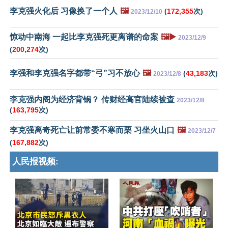
李克强火化后 习像换了一个人
🖼️
(
172,355
次)
2023/12/10
惊动中南海 一起比李克强死更离谱的命案
🖼️▶️
2023/12/9
(
200,274
次)
李强和李克强名字都带“弓”习不放心
🖼️
(
43,183
次)
2023/12/8
李克强内阁为经济背锅？ 传财经高官陆续被查
2023/12/8
(
163,795
次)
李克强离奇死亡让前常委不寒而栗 习坐火山口
🖼️
2023/12/7
(
167,882
次)
人民报视频: