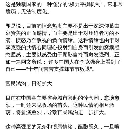
这是独裁国家的一种怪异的“权力平衡机制”，它非常
脆弱，无法制度化。

即是说，目前的悼念热潮主要不是出于深深仰慕由
衷赞美的正面感情，而主要是出于对压迫者习的不
满、愤怒乃至敌视的负面情绪。这种情绪也由于对
李克强的共情心同理心投射到自身而引发的窝囊感
憋屈感，主要以感受由于顾影自怜而愈发强烈。正
如一篇网文所说： 许多中国人在李克强身上看到了
自己——“十年间苦苦支撑却节节败退”。

官民鸿沟，日渐扩大

目前在中国各主要省会城市兴起的悼念潮，愈演愈
烈，一时还未见收场的苗头。这种民情的相互激
荡，将愈演愈烈，导致官民鸿沟进一步扩大。

这种高强度的无奈和愤懑情绪，酝酿既久，一旦喷