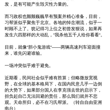
发，是有可能产生毁灭性力量的。

而习政权也颤颤巍巍早有预案并精心准备，目前，
习帮派似乎聚焦于北京。各地的悼念潮流，似乎一
时顾不上了。犹记得习上位之初曾发狠说，如果再
发生六四那样的大动乱，“我杀他五千人给你看看“。

目前，就像“胆小鬼游戏“——两辆高速列车迎面撞
来，谁先闪避谁输。

一场冲突似乎难于避免。

近期看，民间社会似乎难有胜算；但略微放宽视
野，在全球的基本格局下，在国内民意几乎一边倒
的大势下，如果部分国人在李克强去世的启示下，
担负起自己无法回避的责任，那么我们就并不悲
观。天命所归，必不在习氏帮派。（转自自由亚洲