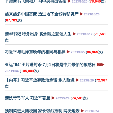
下架新书《崇祯》 习中央再出昏招
▶️
(
78,649
次)
2023/10/20
越来越多中国富豪 透过地下金钱转移资产
▶️
2023/10/20
(
67,783
次)
清华书记 特务出身 袁永熙之悲催人生
▶️
(
71,561
2023/10/17
次)
习近平与毛泽东晚年的相同与相异
▶️
(
86,965
次)
2023/10/5
亚运“64”图片遭封杀 7月1日将是中共最怕的敏感日
🖼️▶️
(
105,004
次)
2023/10/4
【内幕】习近平放弃政治承诺 步入险境
▶️
(
72,967
2023/9/29
次)
清洗带弓军人 习近平著魔
▶️
(
74,501
次)
2023/9/28
预制菜进大陆校园 家长强烈抵制 网友炮轰
▶️
2023/9/24