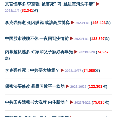
京官怪事多 李克强“被害死” 习“跳进黄河洗不清”
▶️
(
82,341
次)
2023/11/4
李克强猝逝 死因蹊跷 或涉高层博弈
▶️
(
145,426
次)
2023/11/1
中国股市跌跌不休 一夜回到疫情前
▶️
(
133,397
次)
2023/11/1
内幕越扒越多 许家印父子癖好再曝光
▶️
(
74,257
2023/10/28
次)
李克强猝死！中共要大地震？
▶️
(
74,580
次)
2023/10/27
保密法要修改 暴露习近平一软肋
▶️
(
122,301
次)
2023/10/26
中共国务院秘书大洗牌 内斗新动向
▶️
(
75,015
次)
2023/10/21