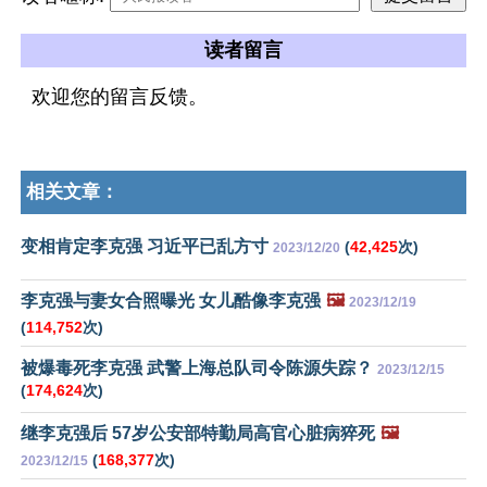
读者留言
欢迎您的留言反馈。
相关文章：
变相肯定李克强 习近平已乱方寸
(
42,425
次)
2023/12/20
李克强与妻女合照曝光 女儿酷像李克强
🖼️
2023/12/19
(
114,752
次)
被爆毒死李克强 武警上海总队司令陈源失踪？
2023/12/15
(
174,624
次)
继李克强后 57岁公安部特勤局高官心脏病猝死
🖼️
(
168,377
次)
2023/12/15