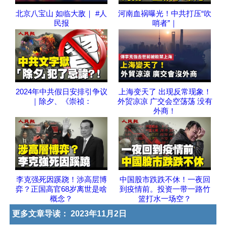
北京八宝山 如临大敌｜ #人
河南血祸曝光！中共打压“吹
民报
哨者”｜
2024年中共假日安排引争议
上海变天了 出现反常现象！
｜除夕、《崇祯：
外贸凉凉 广交会空荡荡 没有
外商！
李克强死因蹊跷！涉高层博
中国股市跌跌不休！一夜回
弈？正国高官68岁离世是啥
到疫情前。投资一带一路竹
概念？
篮打水一场空？
更多文章导读：
2023年11月2日