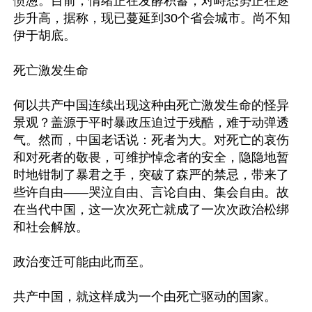
愤懑。目前，情绪正在发酵积蓄，对峙态势正在逐
步升高，据称，现已蔓延到30个省会城市。尚不知
伊于胡底。

死亡激发生命

何以共产中国连续出现这种由死亡激发生命的怪异
景观？盖源于平时暴政压迫过于残酷，难于动弹透
气。然而，中国老话说：死者为大。对死亡的哀伤
和对死者的敬畏，可维护悼念者的安全，隐隐地暂
时地钳制了暴君之手，突破了森严的禁忌，带来了
些许自由——哭泣自由、言论自由、集会自由。故
在当代中国，这一次次死亡就成了一次次政治松绑
和社会解放。

政治变迁可能由此而至。

共产中国，就这样成为一个由死亡驱动的国家。
