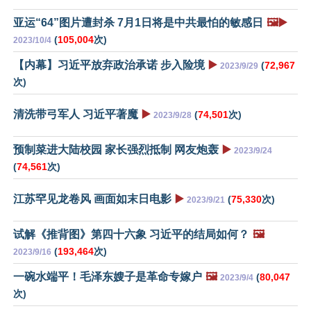
亚运“64”图片遭封杀 7月1日将是中共最怕的敏感日
🖼️▶️
(
105,004
次)
2023/10/4
【内幕】习近平放弃政治承诺 步入险境
▶️
(
72,967
2023/9/29
次)
清洗带弓军人 习近平著魔
▶️
(
74,501
次)
2023/9/28
预制菜进大陆校园 家长强烈抵制 网友炮轰
▶️
2023/9/24
(
74,561
次)
江苏罕见龙卷风 画面如末日电影
▶️
(
75,330
次)
2023/9/21
试解《推背图》第四十六象 习近平的结局如何？
🖼️
(
193,464
次)
2023/9/16
一碗水端平！毛泽东嫂子是革命专嫁户
🖼️
(
80,047
2023/9/4
次)