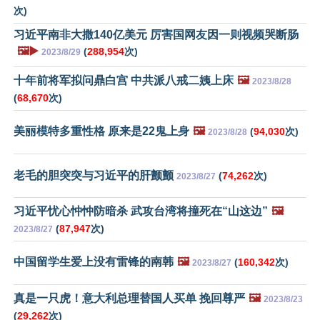
次)
习近平南非大撒140亿美元 厉害国网友因一则视频哭断肠
🖼️▶️
(
288,954
次)
2023/8/29
十年前将军拟问鼎白宫 中共派八戒二姨上床
🖼️
2023/8/28
(
68,670
次)
美丽模特多重性格 原来是22鬼上身
🖼️
(
94,030
次)
2023/8/28
老毛的胆突突与习近平的肝颤颤
(
74,262
次)
2023/8/27
习近平忧心忡忡防暗杀 武攻台湾将撞死在“山这边”
🖼️
(
87,947
次)
2023/8/27
中国留学生爱上没有雷锋的南韩
🖼️
(
160,342
次)
2023/8/27
真是一只虎！意大利总理替国人买单 挽回尊严
🖼️
2023/8/23
(
29,262
次)