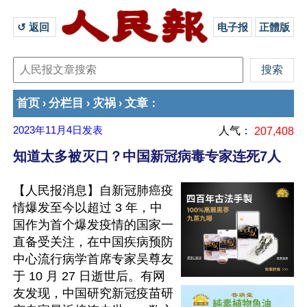
↺ 返回 
电子报
正體版
首页
分栏目
灾祸
文章
›
›
›
：
2023年11月4日
发表
人气：
207,408
知道太多被灭口？中国新冠病毒专家连死7人
【人民报消息】自新冠肺癌疫
情爆发至今以超过 3 年，中
国作为首个爆发疫情的国家一
直备受关注，在中国疾病预防
中心流行病学首席专家吴尊友
于 10 月 27 日逝世后。有网
友发现，中国研究新冠疫苗研