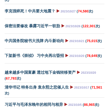
李克强猝死！中共要大地震？
▶️
(
74,580
次)
2023/10/27
保密法要修改 暴露习近平一软肋
▶️
(
122,301
次)
2023/10/26
中共国务院秘书大洗牌 内斗新动向
▶️
(
75,015
次)
2023/10/21
下架新书《崇祯》 习中央再出昏招
▶️
(
78,649
次)
2023/10/20
越来越多中国富豪 透过地下金钱转移资产
▶️
2023/10/20
(
67,783
次)
清华书记 特务出身 袁永熙之悲催人生
▶️
(
71,561
2023/10/17
次)
习近平与毛泽东晚年的相同与相异
▶️
(
86,965
次)
2023/10/5