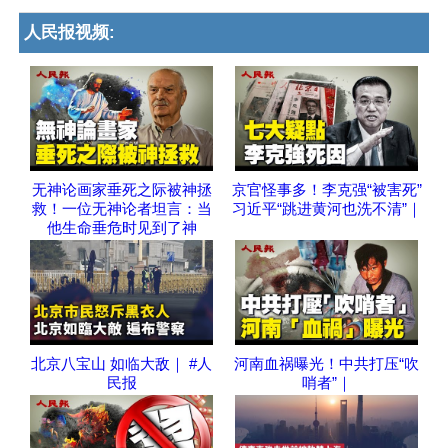
人民报视频:
无神论画家垂死之际被神拯
京官怪事多！李克强“被害死”
救！一位无神论者坦言：当
习近平“跳进黄河也洗不清”｜
他生命垂危时见到了神
北京八宝山 如临大敌｜ #人
河南血祸曝光！中共打压“吹
民报
哨者”｜