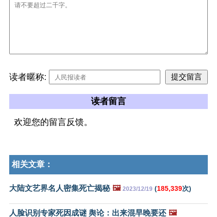
读者暱称:
读者留言
欢迎您的留言反馈。
相关文章：
大陆文艺界名人密集死亡揭秘
🖼️
(
185,339
次)
2023/12/19
人脸识别专家死因成谜 舆论：出来混早晚要还
🖼️