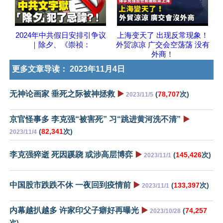
2024年中共假日安排引争议
上海变天了 出现反常现象！
｜除夕、《崇祯：
外贸凉凉 广交会空荡荡 没有
外商！
更多文章导读：
2023年11月4日
无神论画家 垂死之际被神拯救
▶️
(
78,707
次)
2023/11/5
京官怪事多 李克强“被害死” 习“跳进黄河洗不清”
▶️
(
82,341
次)
2023/11/4
李克强猝逝 死因蹊跷 或涉高层博弈
▶️
(
145,426
次)
2023/11/1
中国股市跌跌不休 一夜回到疫情前
▶️
(
133,397
次)
2023/11/1
内幕越扒越多 许家印父子癖好再曝光
▶️
(
74,257
2023/10/28
次)