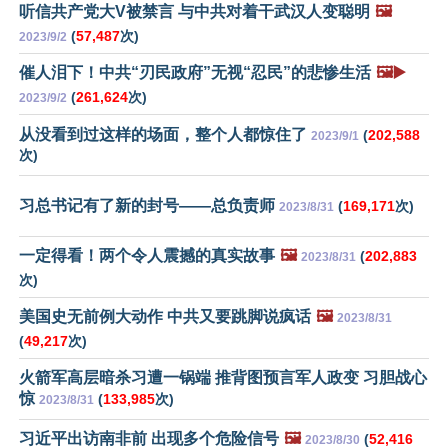
听信共产党大V被禁言 与中共对着干武汉人变聪明
🖼️
(
57,487
次)
2023/9/2
催人泪下！中共“刃民政府”无视“忍民”的悲惨生活
🖼️▶️
(
261,624
次)
2023/9/2
从没看到过这样的场面，整个人都惊住了
(
202,588
2023/9/1
次)
习总书记有了新的封号——总负责师
(
169,171
次)
2023/8/31
一定得看！两个令人震撼的真实故事
🖼️
(
202,883
2023/8/31
次)
美国史无前例大动作 中共又要跳脚说疯话
🖼️
2023/8/31
(
49,217
次)
火箭军高层暗杀习遭一锅端 推背图预言军人政变 习胆战心
惊
(
133,985
次)
2023/8/31
习近平出访南非前 出现多个危险信号
🖼️
(
52,416
2023/8/30