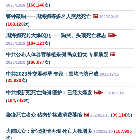
(
168,146
次)
2023/12/18
警钟敲响——周海媚等多名人突然死亡
🖼️
2023/12/18
(
188,120
次)
周海媚死前大爆凶兆——狗哭、头顶死亡标志
🖼️▶️
(
184,123
次)
2023/12/18
中共公布人体器官移植条例 民众担忧 专家质疑
🖼️
(
186,077
次)
2023/12/16
中共2023外交屡碰壁 专家：围堵态势已成
2023/12/15
(
35,920
次)
中共报新冠死亡病例 医护：已经大爆发
🖼️▶️
2023/12/14
(
184,742
次)
染疫死亡者众 猪肉价格透消费萎缩
🖼️
(
39,114
次)
2023/12/13
大陆民众：新冠疫情再现 死亡人数增多
(
187,995
2023/12/10
次)