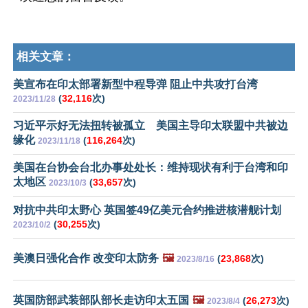
相关文章：
美宣布在印太部署新型中程导弹 阻止中共攻打台湾
(
32,116
次)
2023/11/28
习近平示好无法扭转被孤立 美国主导印太联盟中共被边
缘化
(
116,264
次)
2023/11/18
美国在台协会台北办事处处长：维持现状有利于台湾和印
太地区
(
33,657
次)
2023/10/3
对抗中共印太野心 英国签49亿美元合约推进核潜舰计划
(
30,255
次)
2023/10/2
美澳日强化合作 改变印太防务
🖼️
(
23,868
次)
2023/8/16
英国防部武装部队部长走访印太五国
🖼️
(
26,273
次)
2023/8/4