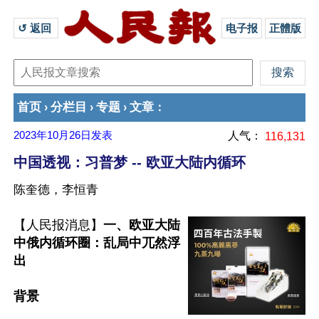
↺ 返回 
电子报
正體版
首页
分栏目
专题
文章
›
›
›
：
2023年10月26日
发表
人气：
116,131
中国透视：习普梦 -- 欧亚大陆内循环
陈奎德，李恒青
【人民报消息】
一、欧亚大陆
中俄内循环圈：乱局中兀然浮
出
背景