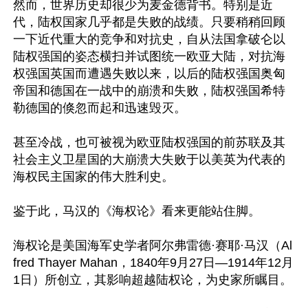
然而，世界历史却很少为麦金德背书。特别是近
代，陆权国家几乎都是失败的战绩。只要稍稍回顾
一下近代重大的竞争和对抗史，自从法国拿破仑以
陆权强国的姿态横扫并试图统一欧亚大陆，对抗海
权强国英国而遭遇失败以来，以后的陆权强国奥匈
帝国和德国在一战中的崩溃和失败，陆权强国希特
勒德国的倏忽而起和迅速毁灭。

甚至冷战，也可被视为欧亚陆权强国的前苏联及其
社会主义卫星国的大崩溃大失败于以美英为代表的
海权民主国家的伟大胜利史。

鉴于此，马汉的《海权论》看来更能站住脚。

海权论是美国海军史学者阿尔弗雷德·赛耶·马汉（Al
fred Thayer Mahan，1840年9月27日—1914年12月
1日）所创立，其影响超越陆权论，为史家所瞩目。
