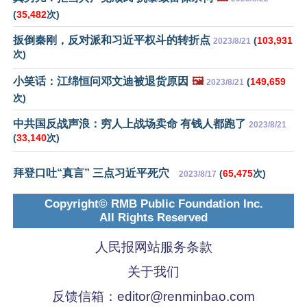
(
35,482
次)
扳倒秦刚，反对派和习近平权斗的转折点
(
103,931
2023/8/21
次)
小笑话：江绵恒问邓文迪被退货原因
🖼️
(
149,659
2023/8/21
次)
中共国反战声浪：穷人上战场卖命 有钱人都跑了
2023/8/21
(
33,140
次)
拜登口吐“真言” 三点习近平死穴
(
65,475
次)
2023/8/17
Copyright© RMB Public Foundation Inc.
All Rights Reserved
人民报网站服务条款
关于我们
反馈信箱：
editor@renminbao.com