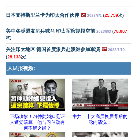
日本支持斯里兰卡为印太合作伙伴
🖼️
(
25,759
次)
2023/8/1
美中各觅盟友厉兵秣马 印太军演规模空前
(
78,007
2023/8/3
次)
关注印太地区 德国首度派兵赴澳洲参加军演
🖼️
2023/7/10
(
28,138
次)
人民报视频:
下场凄惨！习仲勋婚姻见证
中共二十大高层换届背后的
人遭党暗算｜他与习仲勋有
党内清洗：
何不解之缘？