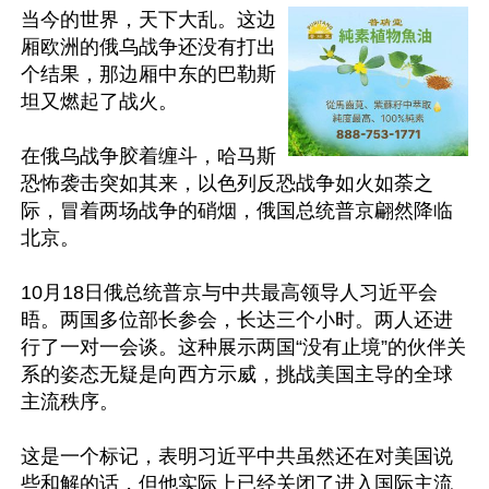
当今的世界，天下大乱。这边
厢欧洲的俄乌战争还没有打出
个结果，那边厢中东的巴勒斯
坦又燃起了战火。

在俄乌战争胶着缠斗，哈马斯
恐怖袭击突如其来，以色列反恐战争如火如荼之
际，冒着两场战争的硝烟，俄国总统普京翩然降临
北京。

10月18日俄总统普京与中共最高领导人习近平会
晤。两国多位部长参会，长达三个小时。两人还进
行了一对一会谈。这种展示两国“没有止境”的伙伴关
系的姿态无疑是向西方示威，挑战美国主导的全球
主流秩序。

这是一个标记，表明习近平中共虽然还在对美国说
些和解的话，但他实际上已经关闭了进入国际主流