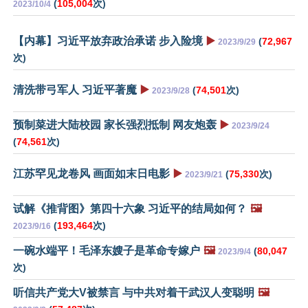
(
105,004
次)
2023/10/4
【内幕】习近平放弃政治承诺 步入险境
▶️
(
72,967
2023/9/29
次)
清洗带弓军人 习近平著魔
▶️
(
74,501
次)
2023/9/28
预制菜进大陆校园 家长强烈抵制 网友炮轰
▶️
2023/9/24
(
74,561
次)
江苏罕见龙卷风 画面如末日电影
▶️
(
75,330
次)
2023/9/21
试解《推背图》第四十六象 习近平的结局如何？
🖼️
(
193,464
次)
2023/9/16
一碗水端平！毛泽东嫂子是革命专嫁户
🖼️
(
80,047
2023/9/4
次)
听信共产党大V被禁言 与中共对着干武汉人变聪明
🖼️