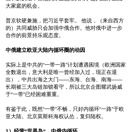
大家庭的机会。

普京软硬兼施，把习近平套牢。 他说，（来自西方
的）共同威胁只会加强中俄合作。他对俄中进一步
合作的前景持乐观态度。

中俄建立欧亚大陆内循环圈的动因
实际上是中共的“一带一路”计划遭遇困境（欧洲国家
全数退出，意大利是唯一曾经加入过，现正在退
出），中共出海之大门——东海、台海、南海——
长期被三大岛链加锁看守，所以北京企图耀武扬威
于“一带”已经困难重重。

有鉴于此，既然“一带”不畅，只好内循环“一路”于欧
亚大陆。北京莫斯科海权认怂，复归陆权。

1）经营“世界岛“，中俄内循环