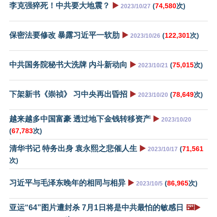
李克强猝死！中共要大地震？
▶️
(
74,580
次)
2023/10/27
保密法要修改 暴露习近平一软肋
▶️
(
122,301
次)
2023/10/26
中共国务院秘书大洗牌 内斗新动向
▶️
(
75,015
次)
2023/10/21
下架新书《崇祯》 习中央再出昏招
▶️
(
78,649
次)
2023/10/20
越来越多中国富豪 透过地下金钱转移资产
▶️
2023/10/20
(
67,783
次)
清华书记 特务出身 袁永熙之悲催人生
▶️
(
71,561
2023/10/17
次)
习近平与毛泽东晚年的相同与相异
▶️
(
86,965
次)
2023/10/5
亚运“64”图片遭封杀 7月1日将是中共最怕的敏感日
🖼️▶️