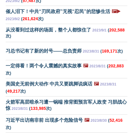
(
57,487
次)
2023/9/2
催人泪下！中共“刃民政府”无视“忍民”的悲惨生活
🖼️▶️
(
261,624
次)
2023/9/2
从没看到过这样的场面，整个人都惊住了
(
202,588
2023/9/1
次)
习总书记有了新的封号——总负责师
(
169,171
次)
2023/8/31
一定得看！两个令人震撼的真实故事
🖼️
(
202,883
2023/8/31
次)
美国史无前例大动作 中共又要跳脚说疯话
🖼️
2023/8/31
(
49,217
次)
火箭军高层暗杀习遭一锅端 推背图预言军人政变 习胆战心
惊
(
133,985
次)
2023/8/31
习近平出访南非前 出现多个危险信号
🖼️
(
52,416
2023/8/30
次)