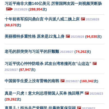
习近平南非大撒140亿美元 厉害国网友因一则视频哭断肠
🖼️▶️
(
288,954
次)
2023/8/29
十年前将军拟问鼎白宫 中共派八戒二姨上床
🖼️
2023/8/28
(
68,670
次)
美丽模特多重性格 原来是22鬼上身
🖼️
(
94,030
次)
2023/8/28
老毛的胆突突与习近平的肝颤颤
(
74,262
次)
2023/8/27
习近平忧心忡忡防暗杀 武攻台湾将撞死在“山这边”
🖼️
(
87,947
次)
2023/8/27
中国留学生爱上没有雷锋的南韩
🖼️
(
160,342
次)
2023/8/27
真是一只虎！意大利总理替国人买单 挽回尊严
🖼️
2023/8/23
(
29,262
次)
真男儿！拒当共产党顺民 抗暴致富保宗祠
🖼️
2023/8/22