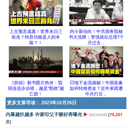
上古预言成真！世界末日三
内斗新动向！中共国务院秘
前兆？特异功能是人的本
书大洗牌；李强就任总理7个
能？！
月过去，
《崇祯》新书图片热传：昏
💥地下金流揭秘！中国富豪
招连连步步错，越是“勤政”越
如何转移资金？近年来因遭
亡国！
中共打压，
更多文章导读：
2023年10月26日
内幕越扒越多 许家印父子癖好再曝光
▶️
(
74,257
2023/10/28
次)