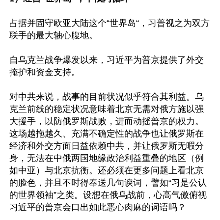
占据并固守欧亚大陆这个“世界岛“，习普视之为双方
联手的最大轴心腹地。

自乌克兰战争爆发以来，习近平为普京提供了外交
掩护和资金支持。

对中共来说，战事的目前状况似乎符合其利益。乌
克兰前线的稳定状况意味着北京无需对俄方施以强
大援手，以防俄罗斯战败，进而动摇普京的权力。
这场越拖越久、充满不确定性的战争也让俄罗斯在
经济和外交方面日益依赖中共，并让俄罗斯无暇分
身，无法在中俄两国地缘政治利益重叠的地区（例
如中亚）与北京抗衡。还必须在更多问题上看北京
的脸色，并且不时得奉送几句谀词，譬如“习是公认
的世界领袖”之类。设想在俄乌战前，心高气傲俯视
习近平的普京会口出如此恶心肉麻的词语吗？
