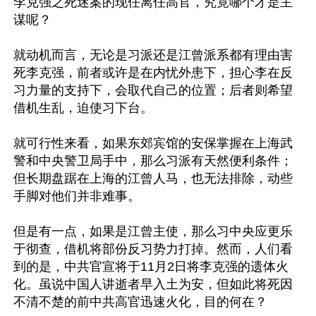
李克强之死迷案的现任离任高官，究竟哪个才是主
谋呢？

就动机而言，无论是习派还是江曾派系都有理由害
死李克强，前者或许是在内忧外患下，担心李在反
习力量的支持下，会取代自己的位置；后者则希望
借机生乱，迫使习下台。

就可行性来看，如果东郊宾馆的安保掌握在上海武
警和中央警卫局手中，那么习派有天然便利条件；
但长期盘踞在上海的江曾人马，也无法排除，动些
手脚对他们并非难事。

但是有一点，如果是江曾主使，那么习中央应更乐
于彻查，借机将部份反习势力打掉。然而，人们看
到的是，中共官宣将于11月2日将李克强的遗体火
化。虽说中国人讲逝者早入土为安，但如此将死因
不清不楚的前中共高官迅速火化，目的何在？
