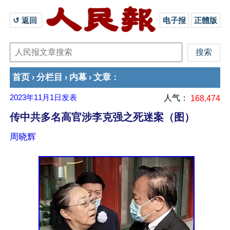
↺ 返回 
电子报
正體版
首页
分栏目
内幕
文章
›
›
›
：
2023年11月1日
发表
人气：
168,474
传中共多名高官涉李克强之死迷案（图）
周晓辉