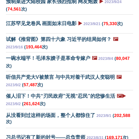
预制菜进大陆校园 家长强烈抵制 网友炮轰
▶️
2023/9/24
(
74,561
次)
江苏罕见龙卷风 画面如末日电影
▶️
(
75,330
次)
2023/9/21
试解《推背图》第四十六象 习近平的结局如何？
🖼️
(
193,464
次)
2023/9/16
一碗水端平！毛泽东嫂子是革命专嫁户
🖼️
(
80,047
2023/9/4
次)
听信共产党大V被禁言 与中共对着干武汉人变聪明
🖼️
(
57,487
次)
2023/9/2
催人泪下！中共“刃民政府”无视“忍民”的悲惨生活
🖼️▶️
(
261,624
次)
2023/9/2
从没看到过这样的场面，整个人都惊住了
(
202,588
2023/9/1
次)
习总书记有了新的封号——总负责师
(
169,171
次)
2023/8/31