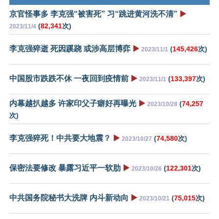
京官怪事多 李克强“被害死” 习“跳进黄河洗不清”
▶️
(
82,341
次)
2023/11/4
李克强猝逝 死因蹊跷 或涉高层博弈
▶️
(
145,426
次)
2023/11/1
中国股市跌跌不休 一夜回到疫情前
▶️
(
133,397
次)
2023/11/1
内幕越扒越多 许家印父子癖好再曝光
▶️
(
74,257
2023/10/28
次)
李克强猝死！中共要大地震？
▶️
(
74,580
次)
2023/10/27
保密法要修改 暴露习近平一软肋
▶️
(
122,301
次)
2023/10/26
中共国务院秘书大洗牌 内斗新动向
▶️
(
75,015
次)
2023/10/21