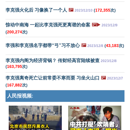
李克强火化后 习像换了一个人
🖼️
(
172,355
次)
2023/12/10
惊动中南海 一起比李克强死更离谱的命案
🖼️▶️
2023/12/9
(
200,274
次)
李强和李克强名字都带“弓”习不放心
🖼️
(
43,183
次)
2023/12/8
李克强内阁为经济背锅？ 传财经高官陆续被查
2023/12/8
(
163,795
次)
李克强离奇死亡让前常委不寒而栗 习坐火山口
🖼️
2023/12/7
(
167,882
次)
人民报视频: