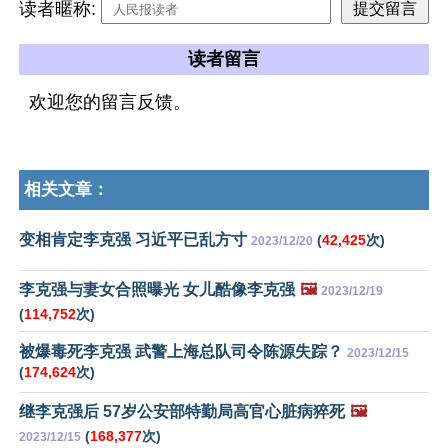
读者暱称:
读者留言
欢迎您的留言反馈。
相关文章：
变相肯定李克强 习近平已乱方寸
(
42,425
次)
2023/12/20
李克强与妻女合照曝光 女儿酷像李克强
🖼️
2023/12/19
(
114,752
次)
被爆毒死李克强 武警上海总队司令陈源失踪？
2023/12/15
(
174,624
次)
继李克强后 57岁公安部特勤局高官心脏病猝死
🖼️
(
168,377
次)
2023/12/15