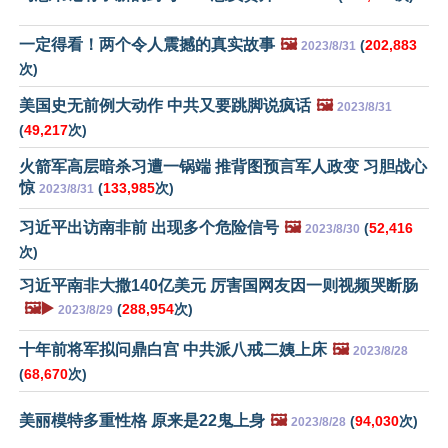
一定得看！两个令人震撼的真实故事
🖼️
(
202,883
2023/8/31
次)
美国史无前例大动作 中共又要跳脚说疯话
🖼️
2023/8/31
(
49,217
次)
火箭军高层暗杀习遭一锅端 推背图预言军人政变 习胆战心
惊
(
133,985
次)
2023/8/31
习近平出访南非前 出现多个危险信号
🖼️
(
52,416
2023/8/30
次)
习近平南非大撒140亿美元 厉害国网友因一则视频哭断肠
🖼️▶️
(
288,954
次)
2023/8/29
十年前将军拟问鼎白宫 中共派八戒二姨上床
🖼️
2023/8/28
(
68,670
次)
美丽模特多重性格 原来是22鬼上身
🖼️
(
94,030
次)
2023/8/28