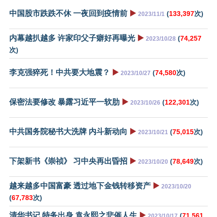
中国股市跌跌不休 一夜回到疫情前
▶️
(
133,397
次)
2023/11/1
内幕越扒越多 许家印父子癖好再曝光
▶️
(
74,257
2023/10/28
次)
李克强猝死！中共要大地震？
▶️
(
74,580
次)
2023/10/27
保密法要修改 暴露习近平一软肋
▶️
(
122,301
次)
2023/10/26
中共国务院秘书大洗牌 内斗新动向
▶️
(
75,015
次)
2023/10/21
下架新书《崇祯》 习中央再出昏招
▶️
(
78,649
次)
2023/10/20
越来越多中国富豪 透过地下金钱转移资产
▶️
2023/10/20
(
67,783
次)
清华书记 特务出身 袁永熙之悲催人生
▶️
(
71,561
2023/10/17