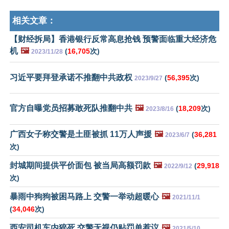
相关文章：
【财经拆局】香港银行反常高息抢钱 预警面临重大经济危
机
🖼️
(
16,705
次)
2023/11/28
习近平要拜登承诺不推翻中共政权
(
56,395
次)
2023/9/27
官方自曝党员招募敢死队推翻中共
🖼️
(
18,209
次)
2023/8/16
广西女子称交警是土匪被抓 11万人声援
🖼️
(
36,281
2023/6/7
次)
封城期间提供平价面包 被当局高额罚款
🖼️
(
29,918
2022/9/12
次)
暴雨中狗狗被困马路上 交警一举动超暖心
🖼️
2021/11/1
(
34,046
次)
西安司机车内猝死 交警无视仍贴罚单惹议
🖼️
2021/5/10