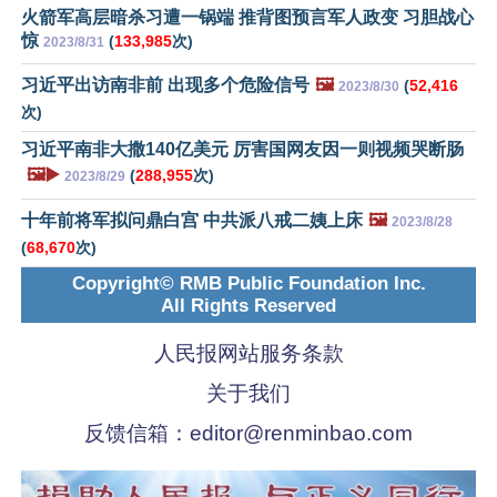
火箭军高层暗杀习遭一锅端 推背图预言军人政变 习胆战心
惊
(
133,985
次)
2023/8/31
习近平出访南非前 出现多个危险信号
🖼️
(
52,416
2023/8/30
次)
习近平南非大撒140亿美元 厉害国网友因一则视频哭断肠
🖼️▶️
(
288,955
次)
2023/8/29
十年前将军拟问鼎白宫 中共派八戒二姨上床
🖼️
2023/8/28
(
68,670
次)
Copyright© RMB Public Foundation Inc.
All Rights Reserved
人民报网站服务条款
关于我们
反馈信箱：
editor@renminbao.com