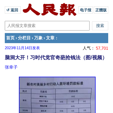
↺ 返回 
电子报
正體版
首页
分栏目
万象
文章
›
›
›
：
2023年11月14日
发表
人气：
57,701
脑洞大开！习时代党官奇葩抢钱法（图/视频）
张幸子