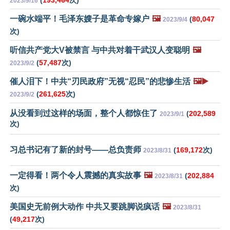
(
193,464
次)
2023/9/16
一碗水端平！毛泽东嫂子是革命专嫁户
🖼️
(
80,047
2023/9/4
次)
听信共产党大V被禁言 与中共对着干武汉人变聪明
🖼️
(
57,487
次)
2023/9/2
催人泪下！中共“刃民政府”无视“忍民”的悲惨生活
🖼️▶️
(
261,625
次)
2023/9/2
从没看到过这样的场面，整个人都惊住了
(
202,589
2023/9/1
次)
习总书记有了新的封号——总负责师
(
169,172
次)
2023/8/31
一定得看！两个令人震撼的真实故事
🖼️
(
202,884
2023/8/31
次)
美国史无前例大动作 中共又要跳脚说疯话
🖼️
2023/8/31
(
49,217
次)