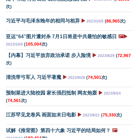
次)
习近平与毛泽东晚年的相同与相异
▶️
(
86,965
次)
2023/10/5
亚运“64”图片遭封杀 7月1日将是中共最怕的敏感日
🖼️▶️
(
105,004
次)
2023/10/4
【内幕】习近平放弃政治承诺 步入险境
▶️
(
72,967
2023/9/29
次)
清洗带弓军人 习近平著魔
▶️
(
74,501
次)
2023/9/28
预制菜进大陆校园 家长强烈抵制 网友炮轰
▶️
2023/9/24
(
74,561
次)
江苏罕见龙卷风 画面如末日电影
▶️
(
75,330
次)
2023/9/21
试解《推背图》第四十六象 习近平的结局如何？
🖼️