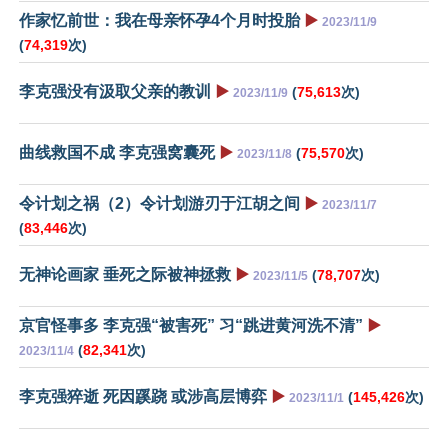
作家忆前世：我在母亲怀孕4个月时投胎
▶️
2023/11/9
(
74,319
次)
李克强没有汲取父亲的教训
▶️
(
75,613
次)
2023/11/9
曲线救国不成 李克强窝囊死
▶️
(
75,570
次)
2023/11/8
令计划之祸（2）令计划游刃于江胡之间
▶️
2023/11/7
(
83,446
次)
无神论画家 垂死之际被神拯救
▶️
(
78,707
次)
2023/11/5
京官怪事多 李克强“被害死” 习“跳进黄河洗不清”
▶️
(
82,341
次)
2023/11/4
李克强猝逝 死因蹊跷 或涉高层博弈
▶️
(
145,426
次)
2023/11/1