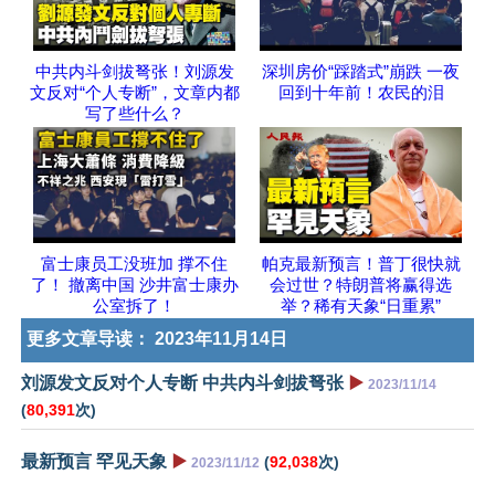
中共内斗剑拔弩张！刘源发
深圳房价“踩踏式”崩跌 一夜
文反对“个人专断”，文章内都
回到十年前！农民的泪
写了些什么？
富士康员工没班加 撑不住
帕克最新预言！普丁很快就
了！ 撤离中国 沙井富士康办
会过世？特朗普将赢得选
公室拆了！
举？稀有天象“日重累”
更多文章导读：
2023年11月14日
刘源发文反对个人专断 中共内斗剑拔弩张
▶️
2023/11/14
(
80,391
次)
最新预言 罕见天象
▶️
(
92,038
次)
2023/11/12