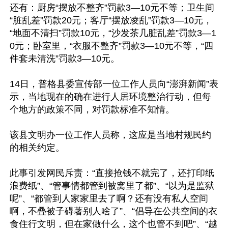
还有：厨房“摆放不整齐”罚款3—10元不等；卫生间
“脏乱差”罚款20元；客厅“摆放凌乱”罚款3—10元，
“地面不清扫”罚款10元，“沙发茶几脏乱差”罚款3—1
0元；卧室里，“衣服不整齐”罚款3—10元不等，“四
件套未清洗”罚款3—10元。

14日，普格县委宣传部一位工作人员向“澎湃新闻”表
示，当地现在的确在进行人居环境整治行动，但每
个地方的政策不同，对罚款标准不知情。

该县文明办一位工作人员称，这应是当地村规民约
的相关约定。

此事引发网民斥责：“直接抢钱不就完了，还打印纸
浪费纸”、“管事情都管到被窝里了都”、“以为是监狱
呢”、“都管到人家家里去了啊？还有没有私人空间
啊，不叠被子碍著别人啥了”、“倡导在公共空间的衣
食住行文明，但在家做什么，这个也管不到吧”、“越