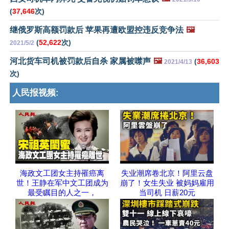
(
37,646
次)
继俄罗斯高额罚款后 苹果再遭欧盟控违反竞争法
🖼️
(
52,622
次)
2021/5/2
河北货车司机被罚款后自杀 家属被噤声
🖼️
(
36,603
2021/4/13
次)
人民报视频:
海政文工团女主持罹癌离
失业潮席卷北京！阿里云盘
世！王静在军中文工团成为
崩了！女生失业 被妈妈雇用
最受瞩目的人之一，
当司机 日薪20元