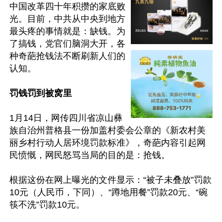
中国改革四十年积攒的家底败
光。目前，中共从中央到地方
最头疼的事情就是：缺钱。为
了搞钱，党官们脑洞大开，各
种奇葩抢钱法不断刷新人们的
认知。

罚钱罚到被窝里
1月14日，网传四川省凉山彝
族自治州普格县一份加盖村委会公章的《新农村美
丽乡村行动人居环境罚款标准》，奇葩内容引起网
民愤慨，网民怒骂当局的目的是：抢钱。

根据这份在网上曝光的文件显示：“被子未叠放”罚款
10元（人民币，下同）、“蹲地用餐”罚款20元、“碗
筷不洗”罚款10元。
