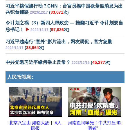
习近平搞假旗行动？CNN：台官员揭中国欲藉假消息为出
兵犯台铺路
(
33,071
次)
2023/12/17
令计划之祸（3）新四人帮政变 — 推翻习近平 令计划要当
总书记！
▶️
(
97,636
次)
2023/12/17
习近平越南行“意外”影片流出，网友调侃，官方急删
(
33,964
次)
2023/12/17
中共党魁习近平缘何举止反常？
(
45,277
次)
2023/12/15
人民报视频:
北京八宝山 如临大敌｜ #人
河南血祸曝光！中共打压“吹
民报
哨者”｜