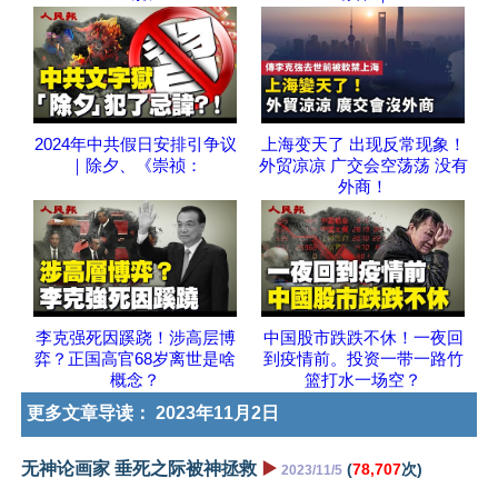
2024年中共假日安排引争议
上海变天了 出现反常现象！
｜除夕、《崇祯：
外贸凉凉 广交会空荡荡 没有
外商！
李克强死因蹊跷！涉高层博
中国股市跌跌不休！一夜回
弈？正国高官68岁离世是啥
到疫情前。投资一带一路竹
概念？
篮打水一场空？
更多文章导读：
2023年11月2日
无神论画家 垂死之际被神拯救
▶️
(
78,707
次)
2023/11/5