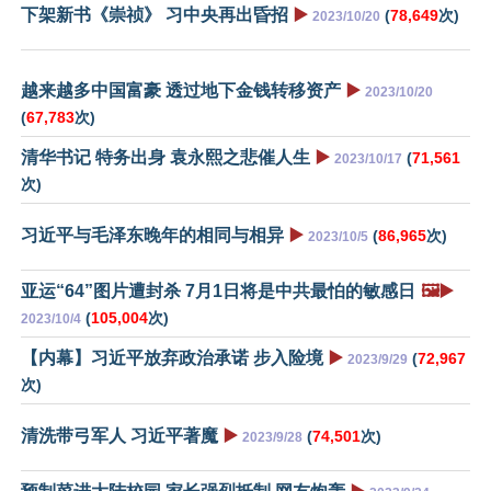
下架新书《崇祯》 习中央再出昏招
▶️
(
78,649
次)
2023/10/20
越来越多中国富豪 透过地下金钱转移资产
▶️
2023/10/20
(
67,783
次)
清华书记 特务出身 袁永熙之悲催人生
▶️
(
71,561
2023/10/17
次)
习近平与毛泽东晚年的相同与相异
▶️
(
86,965
次)
2023/10/5
亚运“64”图片遭封杀 7月1日将是中共最怕的敏感日
🖼️▶️
(
105,004
次)
2023/10/4
【内幕】习近平放弃政治承诺 步入险境
▶️
(
72,967
2023/9/29
次)
清洗带弓军人 习近平著魔
▶️
(
74,501
次)
2023/9/28