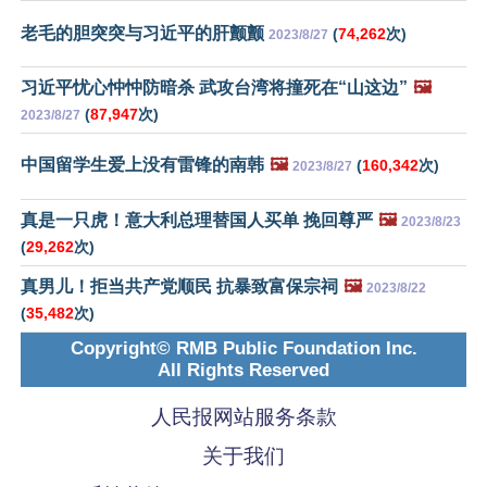
老毛的胆突突与习近平的肝颤颤
(
74,262
次)
2023/8/27
习近平忧心忡忡防暗杀 武攻台湾将撞死在“山这边”
🖼️
(
87,947
次)
2023/8/27
中国留学生爱上没有雷锋的南韩
🖼️
(
160,342
次)
2023/8/27
真是一只虎！意大利总理替国人买单 挽回尊严
🖼️
2023/8/23
(
29,262
次)
真男儿！拒当共产党顺民 抗暴致富保宗祠
🖼️
2023/8/22
(
35,482
次)
Copyright© RMB Public Foundation Inc.
All Rights Reserved
人民报网站服务条款
关于我们