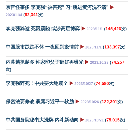
京官怪事多 李克强“被害死” 习“跳进黄河洗不清”
▶️
(
82,341
次)
2023/11/4
李克强猝逝 死因蹊跷 或涉高层博弈
▶️
(
145,426
次)
2023/11/1
中国股市跌跌不休 一夜回到疫情前
▶️
(
133,397
次)
2023/11/1
内幕越扒越多 许家印父子癖好再曝光
▶️
(
74,257
2023/10/28
次)
李克强猝死！中共要大地震？
▶️
(
74,580
次)
2023/10/27
保密法要修改 暴露习近平一软肋
▶️
(
122,301
次)
2023/10/26
中共国务院秘书大洗牌 内斗新动向
▶️
(
75,015
次)
2023/10/21