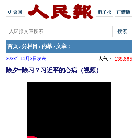
↺ 返回 
电子报
正體版
首页
分栏目
内幕
文章
›
›
›
：
2023年11月2日
发表
人气：
138,685
除夕=除习？习近平的心病（视频）