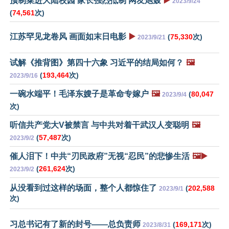
预制菜进大陆校园 家长强烈抵制 网友炮轰
▶️
2023/9/24
(
74,561
次)
江苏罕见龙卷风 画面如末日电影
▶️
(
75,330
次)
2023/9/21
试解《推背图》第四十六象 习近平的结局如何？
🖼️
(
193,464
次)
2023/9/16
一碗水端平！毛泽东嫂子是革命专嫁户
🖼️
(
80,047
2023/9/4
次)
听信共产党大V被禁言 与中共对着干武汉人变聪明
🖼️
(
57,487
次)
2023/9/2
催人泪下！中共“刃民政府”无视“忍民”的悲惨生活
🖼️▶️
(
261,624
次)
2023/9/2
从没看到过这样的场面，整个人都惊住了
(
202,588
2023/9/1
次)
习总书记有了新的封号——总负责师
(
169,171
次)
2023/8/31