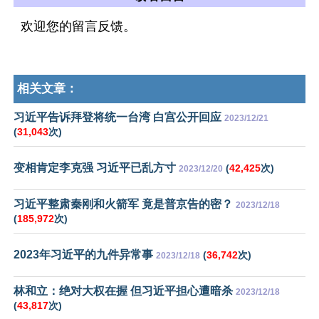
欢迎您的留言反馈。
相关文章：
习近平告诉拜登将统一台湾 白宫公开回应
2023/12/21
(
31,043
次)
变相肯定李克强 习近平已乱方寸
(
42,425
次)
2023/12/20
习近平整肃秦刚和火箭军 竟是普京告的密？
2023/12/18
(
185,972
次)
2023年习近平的九件异常事
(
36,742
次)
2023/12/18
林和立：绝对大权在握 但习近平担心遭暗杀
2023/12/18
(
43,817
次)