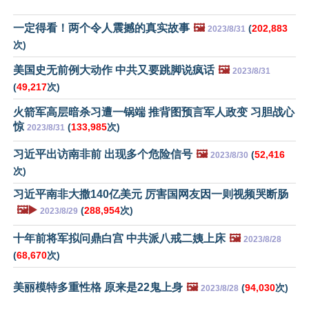
一定得看！两个令人震撼的真实故事
🖼️
(
202,883
2023/8/31
次)
美国史无前例大动作 中共又要跳脚说疯话
🖼️
2023/8/31
(
49,217
次)
火箭军高层暗杀习遭一锅端 推背图预言军人政变 习胆战心
惊
(
133,985
次)
2023/8/31
习近平出访南非前 出现多个危险信号
🖼️
(
52,416
2023/8/30
次)
习近平南非大撒140亿美元 厉害国网友因一则视频哭断肠
🖼️▶️
(
288,954
次)
2023/8/29
十年前将军拟问鼎白宫 中共派八戒二姨上床
🖼️
2023/8/28
(
68,670
次)
美丽模特多重性格 原来是22鬼上身
🖼️
(
94,030
次)
2023/8/28