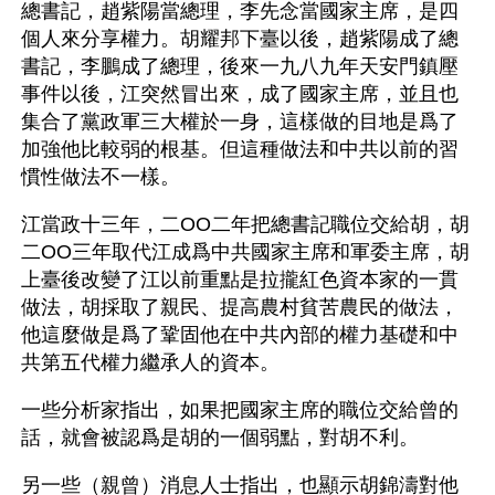
總書記，趙紫陽當總理，李先念當國家主席，是四
個人來分享權力。胡耀邦下臺以後，趙紫陽成了總
書記，李鵬成了總理，後來一九八九年天安門鎮壓
事件以後，江突然冒出來，成了國家主席，並且也
集合了黨政軍三大權於一身，這樣做的目地是爲了
加強他比較弱的根基。但這種做法和中共以前的習
慣性做法不一樣。
江當政十三年，二OO二年把總書記職位交給胡，胡
二OO三年取代江成爲中共國家主席和軍委主席，胡
上臺後改變了江以前重點是拉攏紅色資本家的一貫
做法，胡採取了親民、提高農村貧苦農民的做法，
他這麼做是爲了鞏固他在中共內部的權力基礎和中
共第五代權力繼承人的資本。
一些分析家指出，如果把國家主席的職位交給曾的
話，就會被認爲是胡的一個弱點，對胡不利。
另一些（親曾）消息人士指出，也顯示胡錦濤對他