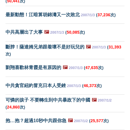
(
50,441
次)
最新動態！江暗算胡錦濤又一次敗北
(
37,236
次)
2007/1/3
中共高層出了大事
🖼️
(
50,085
次)
2007/1/3
斷脖！薩達姆兄弟跟着壞不是好玩兒的
🖼️
(
31,393
2007/1/3
次)
劉翔喜歡林青霞是有原因的
🖼️
(
47,635
次)
2007/1/3
中共貪官紐約冒充日本人受銼
(
46,373
次)
2007/1/3
可憐的孩子 不要轉生到中共暴政下的中國
🖼️
2007/1/2
(
24,860
次)
抱…抱？超過10秒中共跟你急
🖼️
(
25,577
次)
2007/1/2