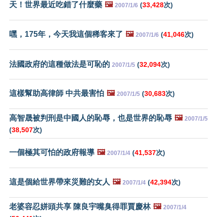
天！世界最近吃錯了什麼藥
🖼️
(
33,428
次)
2007/1/6
嘿，175年，今天我這個稀客來了
🖼️
(
41,046
次)
2007/1/6
法國政府的這種做法是可恥的
(
32,094
次)
2007/1/5
這樣幫助高律師 中共最害怕
🖼️
(
30,683
次)
2007/1/5
高智晟被判刑是中國人的恥辱，也是世界的恥辱
🖼️
2007/1/5
(
38,507
次)
一個極其可怕的政府報導
🖼️
(
41,537
次)
2007/1/4
這是個給世界帶來災難的女人
🖼️
(
42,394
次)
2007/1/4
老婆容忍姘頭共享 陳良宇嘴臭得罪賈慶林
🖼️
2007/1/4