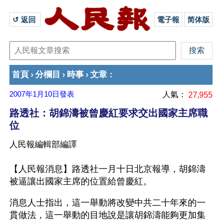
↺ 返回 
電子報
简体版
首頁
分欄目
時事
文章
›
›
›
：
2007年1月10日
發表
人氣：
27,955
路透社：胡錦濤被曾慶紅要求交出國家主席職
位
人民報編輯部編譯
【人民報消息】路透社一月十日北京報導，胡錦濤
被逼讓出國家主席的位置給曾慶紅。
消息人士指出，這一舉動將改變中共二十年來的一
貫做法，這一舉動的目地說是讓胡錦濤能夠更加集