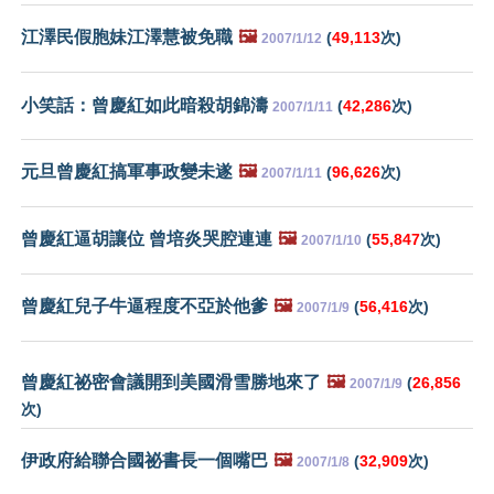
江澤民假胞妹江澤慧被免職
🖼️
(
49,113
次)
2007/1/12
小笑話：曾慶紅如此暗殺胡錦濤
(
42,286
次)
2007/1/11
元旦曾慶紅搞軍事政變未遂
🖼️
(
96,626
次)
2007/1/11
曾慶紅逼胡讓位 曾培炎哭腔連連
🖼️
(
55,847
次)
2007/1/10
曾慶紅兒子牛逼程度不亞於他爹
🖼️
(
56,416
次)
2007/1/9
曾慶紅祕密會議開到美國滑雪勝地來了
🖼️
(
26,856
2007/1/9
次)
伊政府給聯合國祕書長一個嘴巴
🖼️
(
32,909
次)
2007/1/8