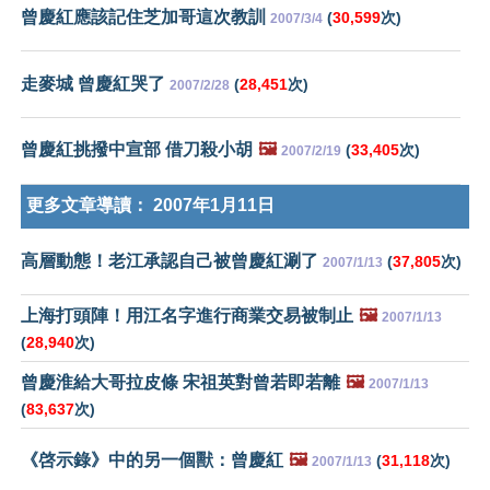
曾慶紅應該記住芝加哥這次教訓
(
30,599
次)
2007/3/4
走麥城 曾慶紅哭了
(
28,451
次)
2007/2/28
曾慶紅挑撥中宣部 借刀殺小胡
🖼️
(
33,405
次)
2007/2/19
更多文章導讀：
2007年1月11日
高層動態！老江承認自己被曾慶紅涮了
(
37,805
次)
2007/1/13
上海打頭陣！用江名字進行商業交易被制止
🖼️
2007/1/13
(
28,940
次)
曾慶淮給大哥拉皮條 宋祖英對曾若即若離
🖼️
2007/1/13
(
83,637
次)
《啓示錄》中的另一個獸：曾慶紅
🖼️
(
31,118
次)
2007/1/13