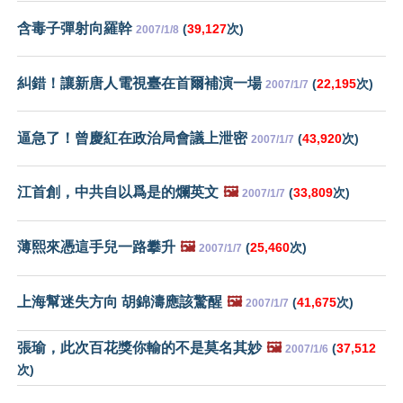
含毒子彈射向羅幹
(
39,127
次)
2007/1/8
糾錯！讓新唐人電視臺在首爾補演一場
(
22,195
次)
2007/1/7
逼急了！曾慶紅在政治局會議上泄密
(
43,920
次)
2007/1/7
江首創，中共自以爲是的爛英文
🖼️
(
33,809
次)
2007/1/7
薄熙來憑這手兒一路攀升
🖼️
(
25,460
次)
2007/1/7
上海幫迷失方向 胡錦濤應該驚醒
🖼️
(
41,675
次)
2007/1/7
張瑜，此次百花獎你輸的不是莫名其妙
🖼️
(
37,512
2007/1/6
次)