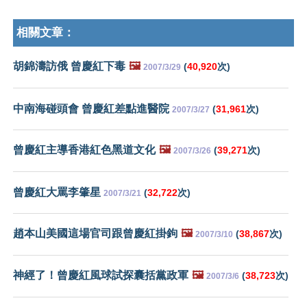
相關文章：
胡錦濤訪俄 曾慶紅下毒
🖼️
(
40,920
次)
2007/3/29
中南海碰頭會 曾慶紅差點進醫院
(
31,961
次)
2007/3/27
曾慶紅主導香港紅色黑道文化
🖼️
(
39,271
次)
2007/3/26
曾慶紅大罵李肇星
(
32,722
次)
2007/3/21
趙本山美國這場官司跟曾慶紅掛鉤
🖼️
(
38,867
次)
2007/3/10
神經了！曾慶紅風球試探囊括黨政軍
🖼️
(
38,723
次)
2007/3/6