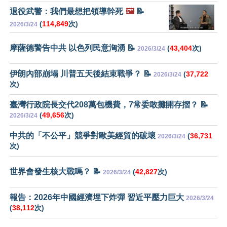
退役武警：我們最想把領導幹死
🖼️
📝
(
114,849
次)
2026/3/24
摩薩德警告中共 以色列民意洶湧 📝
(
43,404
次)
2026/3/24
伊朗內部崩塌 川普五天後結束戰爭？ 📝
(
37,722
2026/3/24
次)
臺灣行政院長交代208萬包機費，7常委敢攤開存摺？ 📝
(
49,656
次)
2026/3/24
中共的「不公平」競爭對歐美經貿的破壞
(
36,731
2026/3/24
次)
世界會發生核大戰嗎？ 📝
(
42,827
次)
2026/3/24
報告：2026年中國經濟埋下炸彈 習近平壓力巨大
2026/3/24
(
38,112
次)