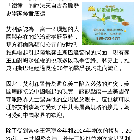
「鐵律」的說法來自古希臘歷
史學家修昔底德。

艾利森認為，當一個崛起的大
國與存在的統治霸權競爭時，
雙方都面臨類似公元前5世紀
雅典崛起引起陸地霸主斯巴達警惕的局面，現有霸
主面對崛起強權的挑戰多以戰爭告終。歷史上，雅
典同斯巴達經過長達30年的戰爭後均走向滅亡。

因此，艾利森警告為避免美中陷入必然的沖突，美
國應該接受中國崛起的現實。該觀點讓一些美國保
守派政界人士認為他的立場過於親中。這也就可以
理解艾利森為何受到了中共高層高規格的接見，為
何受到中國學界的歡迎。

除了受到常委王滬寧今年和2024年兩次的接見，20
25年，中共國務委員、外長王毅也曾兩次會見艾利