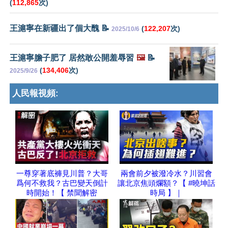
(
112,865
次)
王滬寧在新疆出了個大醜 📝
(
122,207
次)
2025/10/6
王滬寧膽子肥了 居然敢公開羞辱習
🖼️
📝
(
134,406
次)
2025/9/26
人民報視頻:
一尊穿著底褲見川普？大哥
兩會前夕被潑冷水？川習會
爲何不救我？古巴變天倒計
讓北京焦頭爛額？【 #曉坤話
時開始！【 禁聞解密
時局 】｜