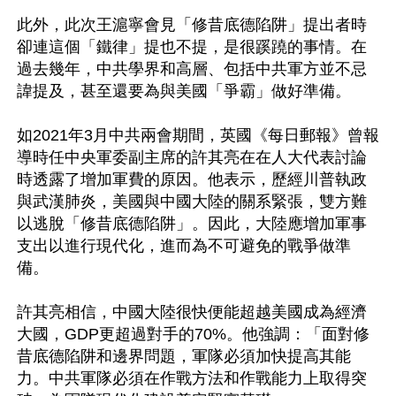
此外，此次王滬寧會見「修昔底德陷阱」提出者時
卻連這個「鐵律」提也不提，是很蹊蹺的事情。在
過去幾年，中共學界和高層、包括中共軍方並不忌
諱提及，甚至還要為與美國「爭霸」做好準備。

如2021年3月中共兩會期間，英國《每日郵報》曾報
導時任中央軍委副主席的許其亮在在人大代表討論
時透露了增加軍費的原因。他表示，歷經川普執政
與武漢肺炎，美國與中國大陸的關系緊張，雙方難
以逃脫「修昔底德陷阱」。因此，大陸應增加軍事
支出以進行現代化，進而為不可避免的戰爭做準
備。

許其亮相信，中國大陸很快便能超越美國成為經濟
大國，GDP更超過對手的70%。他強調：「面對修
昔底德陷阱和邊界問題，軍隊必須加快提高其能
力。中共軍隊必須在作戰方法和作戰能力上取得突