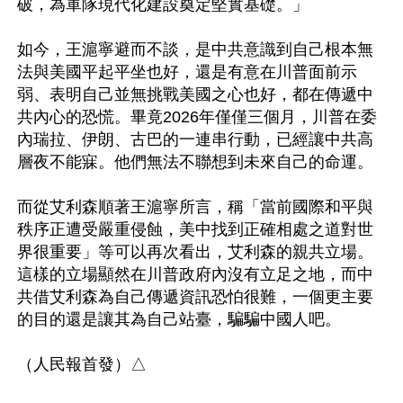
破，為軍隊現代化建設奠定堅實基礎。」

如今，王滬寧避而不談，是中共意識到自己根本無
法與美國平起平坐也好，還是有意在川普面前示
弱、表明自己並無挑戰美國之心也好，都在傳遞中
共內心的恐慌。畢竟2026年僅僅三個月，川普在委
內瑞拉、伊朗、古巴的一連串行動，已經讓中共高
層夜不能寐。他們無法不聯想到未來自己的命運。

而從艾利森順著王滬寧所言，稱「當前國際和平與
秩序正遭受嚴重侵蝕，美中找到正確相處之道對世
界很重要」等可以再次看出，艾利森的親共立場。
這樣的立場顯然在川普政府內沒有立足之地，而中
共借艾利森為自己傳遞資訊恐怕很難，一個更主要
的目的還是讓其為自己站臺，騙騙中國人吧。
