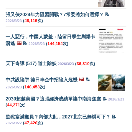
張又俠2024年力阻習開戰？7常委將如何選擇？ 📝
(
48,119
次)
2026/3/23
一人惡行，中國人蒙羞：陸留日學生刷爆卡
潛逃
🖼️
📝
(
144,154
次)
2026/3/23
天下奇譚 (517) 道士除妖
(
36,310
次)
2026/3/23
中共設陷阱 德日車企中招陷入危機
🖼️
📝
(
146,453
次)
2026/3/23
2030超越美國？這張經濟成績單讓中南海焦慮 📝
2026/3/23
(
44,271
次)
監獄塞滿黨員？內部大亂，2027北京已無棋可下？ 📝
(
47,426
次)
2026/3/22