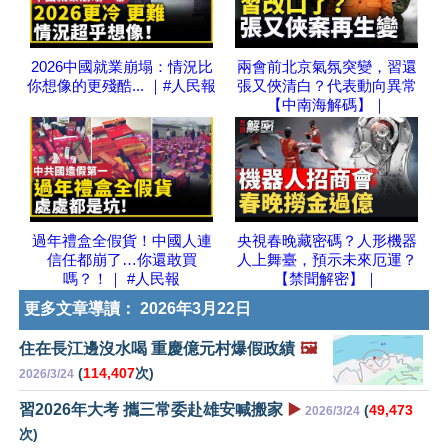
2026中國就業崩塌：情況比
兩會前北京氣氛突變，習還
你想像的更殘酷... ｜#人民報
張又俠清白？代表動向異常
【中南海解碼】｜
過年禮盒全假貨！中國人連
央視春晚藏密碼？人形機器
信任都崩了…你還敢買
人上舞臺，預示未來厄運？
嗎？！｜ #人民報
【禁聞解密】｜
更多文章導讀：
2026年3月22日
住在長江邊沒水喝 重慶億元村爆假政績
🖼️
(
114,407
次)
2026/3/24
習2026年大考 攜三常委赴雄安喊搬家
▶️
(
49,473
2026/3/24
次)