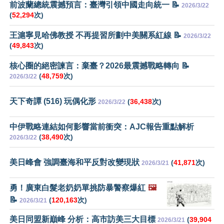
前波蘭總統震撼預言：臺灣引領中國走向統一 📝
2026/3/22
(
52,294
次)
王滬寧見哈佛教授 不再提習所劃中美關系紅線 📝
2026/3/22
(
49,843
次)
核心圈的絕密諫言：棄臺？2026最震撼戰略轉向 📝
(
48,759
次)
2026/3/22
天下奇譚 (516) 玩偶化形
(
36,438
次)
2026/3/22
中伊戰略連結如何影響當前衝突：AJC報告重點解析
(
38,490
次)
2026/3/22
美日峰會 強調臺海和平反對改變現狀
(
41,871
次)
2026/3/21
勇！廣東白髮老奶奶單挑防暴警察爆紅
🖼️
📝
(
120,163
次)
2026/3/21
美日同盟新巔峰 分析：高市訪美三大目標
(
39,904
2026/3/21