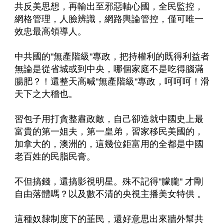
共反美思想，再輸出至邪惡軸心國，全民監控，
網格管理，人臉辨識，網路輿論管控，僅可唯一
效忠最高領導人。
中共國的"無產階級"專政，把持權利的既得利益者
無論是從省城或到中央，哪個家庭不是吃得腦滿
腸肥？！還整天高喊"無產階級"專政，呵呵呵！滑
天下之大稽也。
習包子用打貪整肅政敵，自己卻造就中國史上最
富貴的第一姐夫，第一皇弟，習家移民美國的，
加拿大的，澳洲的，這幾位鉅富用的全都是中國
老百姓的民脂民膏。
不但搞錢，還搞影視明星。殊不記得"朦朧" 才剛
自由落體嗎？以及數不清的央視主播美女特供 。
這種奴隸制度下的韮民，還好意思出來牆外幫共