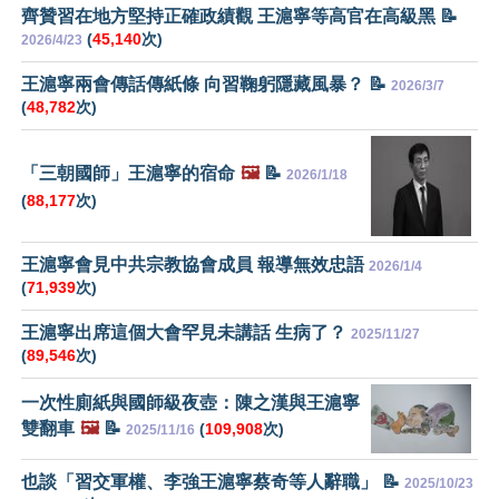
齊贊習在地方堅持正確政績觀 王滬寧等高官在高級黑 📝
(
45,140
次)
2026/4/23
王滬寧兩會傳話傳紙條 向習鞠躬隱藏風暴？ 📝
2026/3/7
(
48,782
次)
「三朝國師」王滬寧的宿命
🖼️
📝
2026/1/18
(
88,177
次)
王滬寧會見中共宗教協會成員 報導無效忠語
2026/1/4
(
71,939
次)
王滬寧出席這個大會罕見未講話 生病了？
2025/11/27
(
89,546
次)
一次性廁紙與國師級夜壺：陳之漢與王滬寧
雙翻車
🖼️
📝
(
109,908
次)
2025/11/16
也談「習交軍權、李強王滬寧蔡奇等人辭職」 📝
2025/10/23