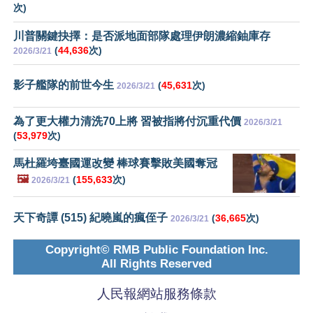
次)
川普關鍵抉擇：是否派地面部隊處理伊朗濃縮鈾庫存
(
44,636
次)
2026/3/21
影子艦隊的前世今生
(
45,631
次)
2026/3/21
為了更大權力清洗70上將 習被指將付沉重代價
2026/3/21
(
53,979
次)
馬杜羅垮臺國運改變 棒球賽擊敗美國奪冠
🖼️
(
155,633
次)
2026/3/21
天下奇譚 (515) 紀曉嵐的瘋侄子
(
36,665
次)
2026/3/21
Copyright© RMB Public Foundation Inc.
All Rights Reserved
人民報網站服務條款