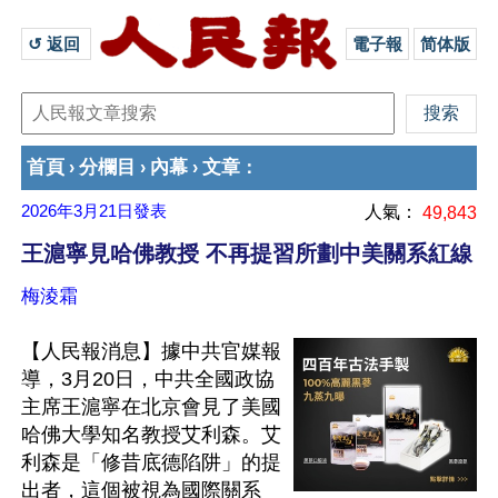
↺ 返回 
電子報
简体版
首頁
分欄目
內幕
文章
›
›
›
：
2026年3月21日
發表
人氣：
49,843
王滬寧見哈佛教授 不再提習所劃中美關系紅線
梅淩霜
【人民報消息】據中共官媒報
導，3月20日，中共全國政協
主席王滬寧在北京會見了美國
哈佛大學知名教授艾利森。艾
利森是「修昔底德陷阱」的提
出者，這個被視為國際關系