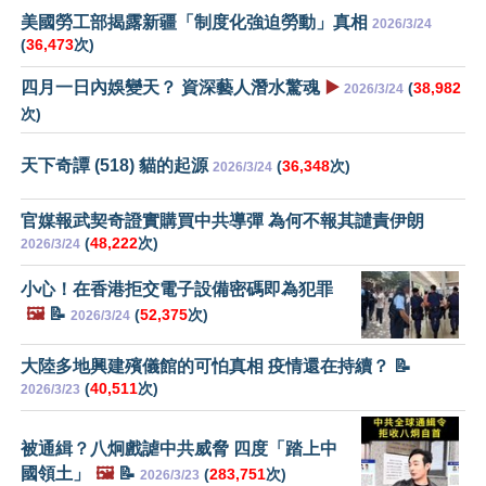
美國勞工部揭露新疆「制度化強迫勞動」真相
2026/3/24
(
36,473
次)
四月一日內娛變天？ 資深藝人潛水驚魂
▶️
(
38,982
2026/3/24
次)
天下奇譚 (518) 貓的起源
(
36,348
次)
2026/3/24
官媒報武契奇證實購買中共導彈 為何不報其譴責伊朗
(
48,222
次)
2026/3/24
小心！在香港拒交電子設備密碼即為犯罪
🖼️
📝
(
52,375
次)
2026/3/24
大陸多地興建殯儀館的可怕真相 疫情還在持續？ 📝
(
40,511
次)
2026/3/23
被通緝？八炯戲謔中共威脅 四度「踏上中
國領土」
🖼️
📝
(
283,751
次)
2026/3/23