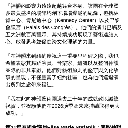
「神韻的影響力遠遠超越舞台本身。該團在全球眾
多最負盛名的場館均創下場場爆滿的紀錄，包括林
肯中心、肯尼迪中心（Kennedy Center）以及巴黎
會議宮（Palais des Congrès）。他們的演出已觸及
五大洲數百萬觀眾。其持續成功展現了藝術連結人
心、啟發思考並促進跨文化理解的力量。

「在神韻來到紐約慶祝這一重要里程碑之際，我也
希望表彰其舞蹈演員、音樂家、編舞以及整個神韻
團隊的非凡奉獻。他們對藝術原則的堅守與文化故
事的呈現，不僅豐富了紐約社區，也為他們巡迴演
出所到之處帶來福祉。

「我在此向神韻藝術團過去二十年的成就致以誠摯
祝賀，並祝願他們在2026演季及未來持續取得更大
成功。」

第21選區國會議員Elise Marie Stefanik：表彰神韻