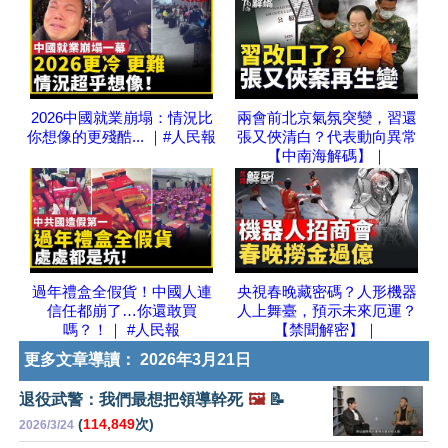
2026中國就業崩塌：情況比
兩會前北京氣氛突變，習還
你想像的更殘酷... ｜#人民報
張又俠清白？代表動向異常
【中南海解碼】｜
過年禮盒全假貨！中國人連
央視春晚藏密碼？人形機器
信任都崩了…你還敢買
人上舞臺，預示未來厄運？
嗎？！｜ #人民報
【禁聞解密】｜
更多文章導讀：
2026年3月21日
退役武警：我們最想把領導幹死
🖼️
📝
(
114,849
次)
2026/3/24