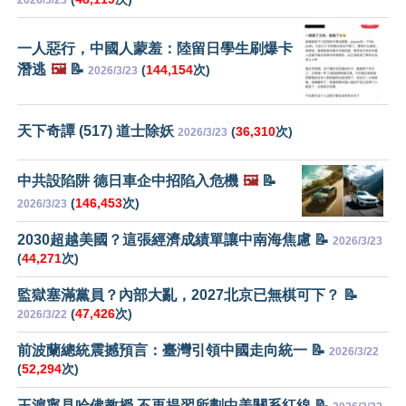
2026/3/23
一人惡行，中國人蒙羞：陸留日學生刷爆卡
潛逃
🖼️
📝
(
144,154
次)
2026/3/23
天下奇譚 (517) 道士除妖
(
36,310
次)
2026/3/23
中共設陷阱 德日車企中招陷入危機
🖼️
📝
(
146,453
次)
2026/3/23
2030超越美國？這張經濟成績單讓中南海焦慮 📝
2026/3/23
(
44,271
次)
監獄塞滿黨員？內部大亂，2027北京已無棋可下？ 📝
(
47,426
次)
2026/3/22
前波蘭總統震撼預言：臺灣引領中國走向統一 📝
2026/3/22
(
52,294
次)
王滬寧見哈佛教授 不再提習所劃中美關系紅線 📝