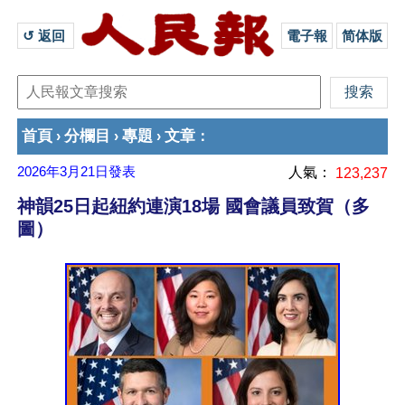
↺ 返回 
電子報
简体版
首頁
分欄目
專題
文章
›
›
›
：
2026年3月21日
發表
人氣：
123,237
神韻25日起紐約連演18場 國會議員致賀（多
圖）