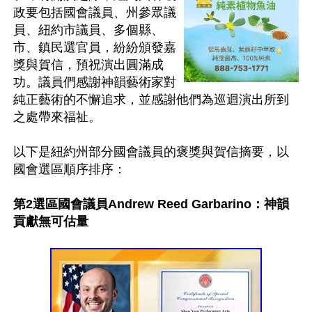
政要包括國會議員、州參眾議
員、紐約市議員、多個縣、
市、鎮民選官員，紛紛頒發嘉
獎與賀信，預祝演出圓滿成
功。議員們感謝神韻藝術家對
純正藝術的不懈追求，並感謝他們為巡迴演出所到
之處帶來福祉。

以下是紐約州部分國會議員的褒獎與賀信摘要，以
國會選區順序排序：

第2選區國會議員Andrew Reed Garbarino：神韻
貢獻無可估量