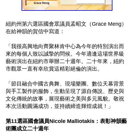
紐約州第六選區國會眾議員孟昭文（Grace Meng）
在給神韻的賀信中寫道：

「我很高興地向齊聚林肯中心為今年的特別演出而
來的每個人致以誠摯的問候。今年適逢這場世界級
藝術演出在紐約市舉辦二十週年。二十年來，紐約
市觀眾一直有幸欣賞這精彩絕倫的演出。

「節目融合中國古典舞、現場樂團、數位天幕背景
與手工製作的服飾，生動呈現了源自傳說、歷史與
文化傳統的故事，展現藝術之美與多元風貌。敬祝
本次活動圓滿成功，並持續締造輝煌成就！」

第11選區國會議員Nicole Malliotakis：表彰神韻藝
術團成立二十週年