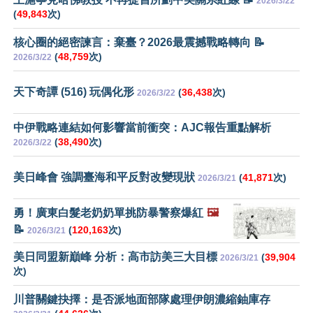
2026/3/22
(
49,843
次)
核心圈的絕密諫言：棄臺？2026最震撼戰略轉向 📝
(
48,759
次)
2026/3/22
天下奇譚 (516) 玩偶化形
(
36,438
次)
2026/3/22
中伊戰略連結如何影響當前衝突：AJC報告重點解析
(
38,490
次)
2026/3/22
美日峰會 強調臺海和平反對改變現狀
(
41,871
次)
2026/3/21
勇！廣東白髮老奶奶單挑防暴警察爆紅
🖼️
📝
(
120,163
次)
2026/3/21
美日同盟新巔峰 分析：高市訪美三大目標
(
39,904
2026/3/21
次)
川普關鍵抉擇：是否派地面部隊處理伊朗濃縮鈾庫存