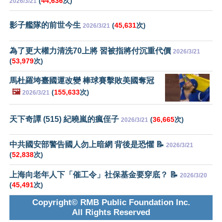
(
44,636
次)
2026/3/21
影子艦隊的前世今生
(
45,631
次)
2026/3/21
為了更大權力清洗70上將 習被指將付沉重代價
2026/3/21
(
53,979
次)
馬杜羅垮臺國運改變 棒球賽擊敗美國奪冠
🖼️
(
155,633
次)
2026/3/21
天下奇譚 (515) 紀曉嵐的瘋侄子
(
36,665
次)
2026/3/21
中共國安部警告國人勿上暗網 背後是恐懼 📝
2026/3/21
(
52,838
次)
上海向老年人下「催工令」社保基金要穿底？ 📝
2026/3/20
(
45,491
次)
Copyright© RMB Public Foundation Inc.
All Rights Reserved