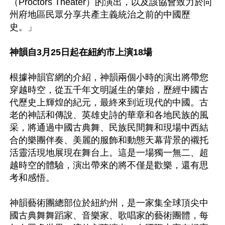
（Proctors Theater）的演出，以及該協會致力於向
州府地區民眾分享共產主義統治之前的中國歷
史。」

神韻自3月25日起在紐約市上演18場
根據神韻官網的介紹，神韻兩個小時的演出將帶您
穿越時空，從五千年文明誕生的肇始，歷經中國古
代歷史上輝煌的紀元，最終來到近現代的中國。古
老的神話和傳說、英雄史詩的華章和各地民族的風
采，將通過中國古典舞、民族民間舞和現場中西結
合的樂團伴奏、美麗的服飾和動態天幕背景的襯托
活靈活現地展現在舞台上。這是一場獨一無二、超
越時空的體驗，演出帶來的將不僅是歡樂，還有思
考和感悟。

神韻藝術團總部位於紐約州，是一家集全球頂尖中
國古典舞舞蹈家、音樂家、歌唱家的藝術團體，每