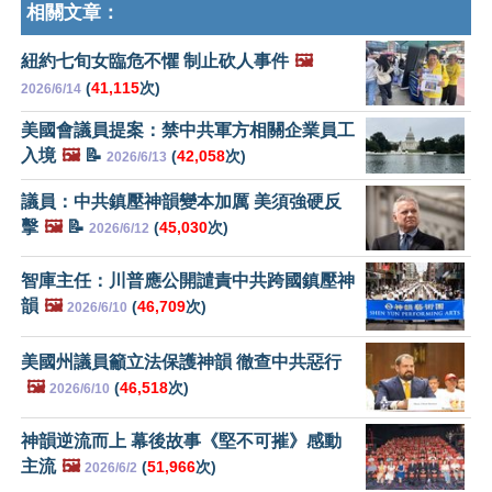
相關文章：
紐約七旬女臨危不懼 制止砍人事件
🖼️
(
41,115
次)
2026/6/14
美國會議員提案：禁中共軍方相關企業員工
入境
🖼️
📝
(
42,058
次)
2026/6/13
議員：中共鎮壓神韻變本加厲 美須強硬反
擊
🖼️
📝
(
45,030
次)
2026/6/12
智庫主任：川普應公開譴責中共跨國鎮壓神
韻
🖼️
(
46,709
次)
2026/6/10
美國州議員籲立法保護神韻 徹查中共惡行
🖼️
(
46,518
次)
2026/6/10
神韻逆流而上 幕後故事《堅不可摧》感動
主流
🖼️
(
51,966
次)
2026/6/2