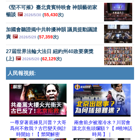
《堅不可摧》臺北貴賓特映會 神韻藝術家
暢談
🖼️
(
55,430
次)
2026/5/30
加國會聽證揭中共幹擾神韻 議員提動議譴
責
🖼️
(
57,359
次)
2026/5/29
27屆世界法輪大法日 紐約州40政要褒獎
(上)
🖼️
(
62,129
次)
2026/5/20
人民報視頻:
一尊穿著底褲見川普？大哥
兩會前夕被潑冷水？川習會
爲何不救我？古巴變天倒計
讓北京焦頭爛額？【 #曉坤話
時開始！【 禁聞解密
時局 】｜