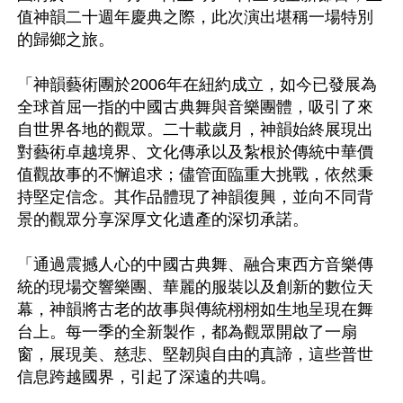
值神韻二十週年慶典之際，此次演出堪稱一場特別
的歸鄉之旅。

「神韻藝術團於2006年在紐約成立，如今已發展為
全球首屈一指的中國古典舞與音樂團體，吸引了來
自世界各地的觀眾。二十載歲月，神韻始終展現出
對藝術卓越境界、文化傳承以及紮根於傳統中華價
值觀故事的不懈追求；儘管面臨重大挑戰，依然秉
持堅定信念。其作品體現了神韻復興，並向不同背
景的觀眾分享深厚文化遺產的深切承諾。

「通過震撼人心的中國古典舞、融合東西方音樂傳
統的現場交響樂團、華麗的服裝以及創新的數位天
幕，神韻將古老的故事與傳統栩栩如生地呈現在舞
台上。每一季的全新製作，都為觀眾開啟了一扇
窗，展現美、慈悲、堅韌與自由的真諦，這些普世
信息跨越國界，引起了深遠的共鳴。
