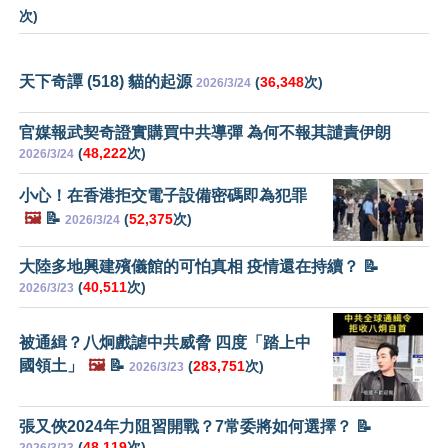
次)
天下奇譚 (518) 貓的起源
(
36,348
次)
2026/3/24
官媒報武契奇證實購買中共導彈 為何不報其譴責伊朗
(
48,222
次)
2026/3/24
小心！在香港拒交電子設備密碼即為犯罪
🖼️
📝
(
52,375
次)
2026/3/24
大陸多地興建殯儀館的可怕真相 疫情還在持續？ 📝
(
40,511
次)
2026/3/23
被通緝？八炯戲謔中共威脅 四度「踏上中
國領土」
🖼️
📝
(
283,751
次)
2026/3/23
張又俠2024年力阻習開戰？7常委將如何選擇？ 📝
(
48,119
次)