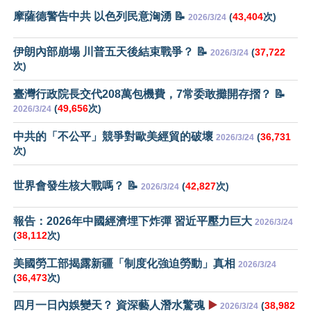
摩薩德警告中共 以色列民意洶湧 📝
(
43,404
次)
2026/3/24
伊朗內部崩塌 川普五天後結束戰爭？ 📝
(
37,722
2026/3/24
次)
臺灣行政院長交代208萬包機費，7常委敢攤開存摺？ 📝
(
49,656
次)
2026/3/24
中共的「不公平」競爭對歐美經貿的破壞
(
36,731
2026/3/24
次)
世界會發生核大戰嗎？ 📝
(
42,827
次)
2026/3/24
報告：2026年中國經濟埋下炸彈 習近平壓力巨大
2026/3/24
(
38,112
次)
美國勞工部揭露新疆「制度化強迫勞動」真相
2026/3/24
(
36,473
次)
四月一日內娛變天？ 資深藝人潛水驚魂
▶️
(
38,982
2026/3/24