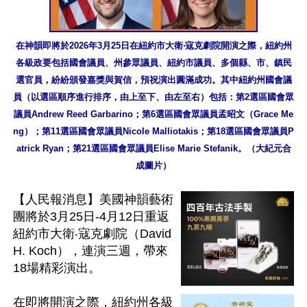
在神韻即將於2026年3月25日在紐約市大衛‧寇克劇院開演之際，紐約州
各級政要包括國會議員、州參眾議員、紐約市議員、多個縣、市、鎮民
選官員，紛紛頒發嘉獎與賀信，預祝演出圓滿成功。其中紐約州國會議
員（以選區順序進行排序，由上至下、由左至右）包括：第2選區國會眾
議員Andrew Reed Garbarino；第6選區國會眾議員孟昭文（Grace Me
ng）；第11選區國會眾議員Nicole Malliotakis；第18選區國會眾議員P
atrick Ryan；第21選區國會眾議員Elise Marie Stefanik。（大紀元合
成圖片）
【人民報消息】美國神韻藝術
團將於3月25日-4月12日重返
紐約市大衛‧寇克劇院（David 
H. Koch），連演三週，帶來
18場精彩演出。

在即將開演之際，紐約州各級