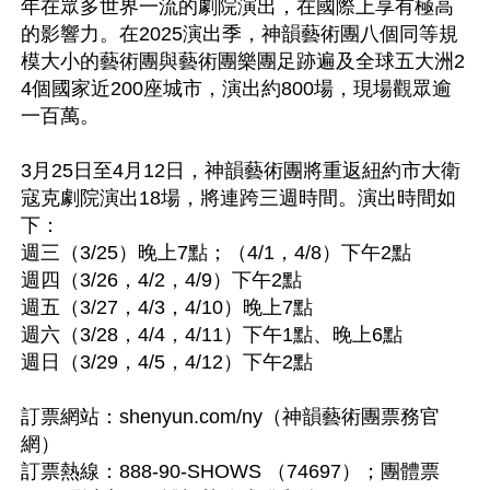
年在眾多世界一流的劇院演出，在國際上享有極高
的影響力。在2025演出季，神韻藝術團八個同等規
模大小的藝術團與藝術團樂團足跡遍及全球五大洲2
4個國家近200座城市，演出約800場，現場觀眾逾
一百萬。

3月25日至4月12日，神韻藝術團將重返紐約市大衛
寇克劇院演出18場，將連跨三週時間。演出時間如
下：

週三（3/25）晚上7點；（4/1，4/8）下午2點

週四（3/26，4/2，4/9）下午2點

週五（3/27，4/3，4/10）晚上7點

週六（3/28，4/4，4/11）下午1點、晚上6點

週日（3/29，4/5，4/12）下午2點

訂票網站：shenyun.com/ny（神韻藝術團票務官
網）

訂票熱線：888-90-SHOWS （74697）；團體票