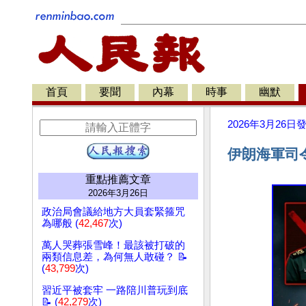
首頁
要聞
內幕
時事
幽默
2026年3月26日
伊朗海軍司
重點推薦文章
2026年3月26日
政治局會議給地方大員套緊箍咒
為哪般 (
42,467
次)
萬人哭葬張雪峰！最該被打破的
兩類信息差，為何無人敢碰？ 📝
(
43,799
次)
習近平被套牢 一路陪川普玩到底
📝 (
42,279
次)