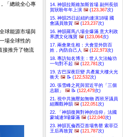
，「總統全心專
14. 神韻拉斯維加斯首場 副州長頒
賀狀盼年年上演
🖼️
(
123,367
次)
15. 神韻25日起紐約連演18場 國
會議員致賀
🖼️
(
123,237
次)
全球能源市場與
16. 神韻羅馬八場全爆滿 意大利政
界讚文化瑰寶
🖼️
(
123,064
次)
一場全球性的
17. 兩會衆生相：大會堂外防百
，直接推升了物流
姓，內防自己人
🖼️
(
122,973
次)
18. 專訪知名博主：世人欠法輪功
一句對不起
🖼️
(
122,781
次)
19. 古巴深夜巨變 共產黨大樓火光
衝天
🖼️
📝 (
122,532
次)
20. 張雪峰之死與習近平的「三個
志願」
🖼️
📝 (
122,479
次)
21. 視中共施壓如無物 西班牙議員
組團觀神韻
🖼️
(
122,051
次)
22. 「神韻復興對神的信仰」法國
蒙城連9場爆滿
🖼️
(
122,040
次)
23. 神韻瓦倫西亞首場售罄 索菲亞
王后再致賀
🖼️
(
121,787
次)