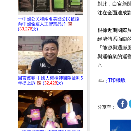
對此，白宮新
注在全面達成
一中國公民和兩名美國公民被控
向中國偷運人工智慧晶片
🖼️
(
33,276
次)
根據近期國際
經濟體系面臨
「能源與通膨風
與運輸業的運營
△
文章網址: http://w
因言獲罪 中國人權律師謝陽被判5
打印機版
年提上訴
🖼️
(
32,428
次)
分享至：