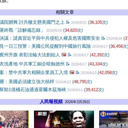
反饋。
相關文章
議院贈興 討共檄文懸美國門之上
📝
(
36,105
次)
2026/6/21
署終戰「諒解備忘錄」
(
34,820
次)
2026/6/18
決議：譴責習近平與中共侵犯人權及危害國際安全
📝
(
3
2026/6/18
見一日三預警：美國公民提醒到中國旅行風險
(
36,456
次
2026/6/17
賓州升旗 表彰法輪大法創始人
🖼️
📝
(
42,392
次)
2026/6/17
衣洗產地 中共軍工銅企暗蝕德州
📝
(
43,334
次)
2026/6/17
案：禁中共軍方相關企業員工入境
🖼️
📝
(
42,058
次)
2026/6/13
層：美國必須建立強大槓桿
(
48,795
次)
2026/6/12
幫助1億桶石油通過霍爾木茲海峽
(
39,412
次)
2026/6/11
人民報視頻
2026年3月26日