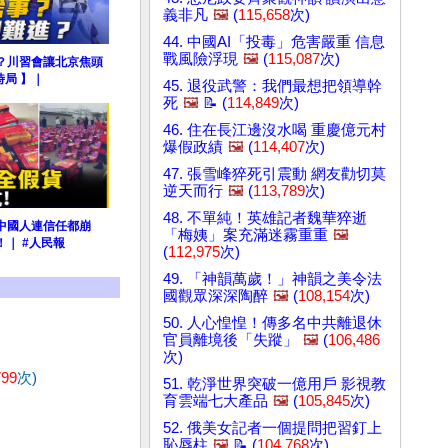
義非凡
🖼️
(
115,658
次)
44. 中國AI「投毒」危害嚴重 信息
戰風險浮現
🖼️
(
115,087
次)
？川習會讓北京焦頭
時局 】｜
45. 退役武警：我們最想把領導幹
死
🖼️
📝 (
114,849
次)
46. 住在長江邊沒水喝 重慶億元村
爆假政績
🖼️
(
114,407
次)
47. 張雪峰猝死引震動 網友勸切莫
逆天而行
🖼️
(
113,789
次)
48. 不單純！英雄記者魏華猝逝
中國人連信任都崩
「梅姨」案充滿迷霧重重
🖼️
｜ #人民報
(
112,975
次)
49. 「神韻萬歲！」神韻之美令法
國觀眾深深陶醉
🖼️
(
108,154
次)
50. 人心惶惶！傳多名中共離退休
官員離境後「失蹤」
🖼️
(
106,486
次)
799
次)
51. 乾淨世界突破一億用戶 影視教
育雲端七大產品
🖼️
(
105,845
次)
52. 俄美女記者一個提問把習釘上
恥辱柱
🖼️
📝 (
104,768
次)