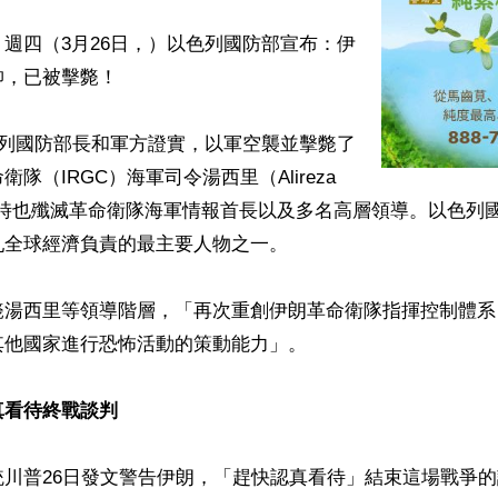
週四（3月26日，）以色列國防部宣布：伊
，已被擊斃！

色列國防部長和軍方證實，以軍空襲並擊斃了
隊（IRGC）海軍司令湯西里（Alireza 
i），同時也殲滅革命衛隊海軍情報首長以及多名高層領導。以色
全球經濟負責的最主要人物之一。

斃湯西里等領導階層，「再次重創伊朗革命衛隊指揮控制體系
他國家進行恐怖活動的策動能力」。

真看待終戰談判
統川普26日發文警告伊朗，「趕快認真看待」結束這場戰爭