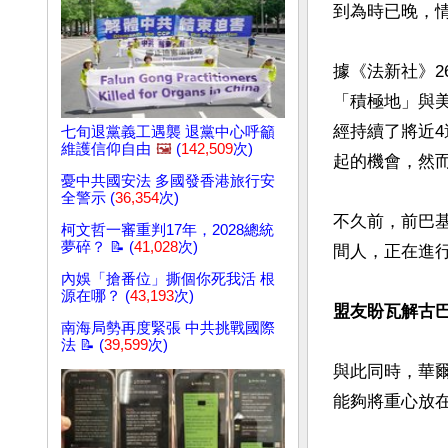
到為時已晚，情
據《法新社》
「積極地」與
經持續了將近
七旬退黨義工遇襲 退黨中心呼籲
維護信仰自由
🖼️
(
142,509
次)
起的機會，然
憂中共國安法 多國發香港旅行安
全警示 (
36,354
次)
不久前，前巴基
柯文哲一審重判17年，2028總統
夢碎？ 📝 (
41,028
次)
間人，正在進行
內娛「搶番位」撕個你死我活 根
源在哪？ (
43,193
次)
盟友盼瓦解古
南海局勢再度緊張 中共挑戰國際
法 📝 (
39,599
次)
與此同時，華
能夠將重心放在