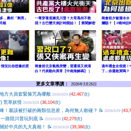
多，農村「剩男」
一尊穿著底褲見川普？大哥爲何不救
兩會前夕被潑冷水
民報
我？古巴變天倒計時開始！【 禁聞解密
爛額？【 #曉坤話
塌：情況比你想像的更
兩會前北京氣氛突變，習還張又俠清
過年禮盒全假貨！
白？代表動向異常【中南海解碼】｜
了…你還敢買嗎？！
更多文章導讀：
2026年3月26日
地方大員套緊箍咒為哪般
(
42,467
次)
2026/3/29
2) 荒草妖怪
(
36,104
次)
2026/3/29
峰！最該被打破的兩類信息差，為何無人敢碰？
📝
(
43,
2026/3/29
 一路陪川普玩到底
📝
(
42,279
次)
2026/3/29
關於中共的九大真相！
📝
(
39,386
次)
2026/3/28