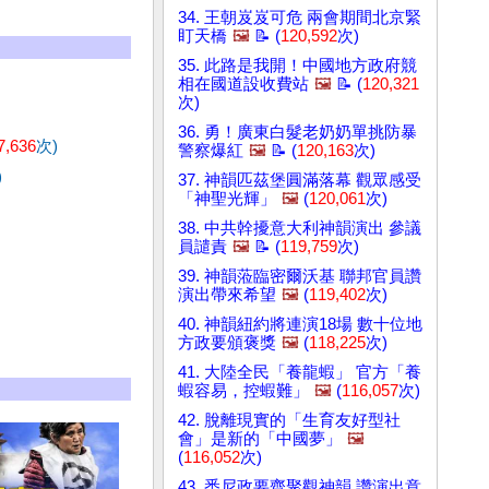
34. 王朝岌岌可危 兩會期間北京緊
盯天橋
🖼️
📝 (
120,592
次)
35. 此路是我開！中國地方政府競
相在國道設收費站
🖼️
📝 (
120,321
次)
36. 勇！廣東白髮老奶奶單挑防暴
7,636
次)
警察爆紅
🖼️
📝 (
120,163
次)
)
37. 神韻匹茲堡圓滿落幕 觀眾感受
「神聖光輝」
🖼️
(
120,061
次)
38. 中共幹擾意大利神韻演出 參議
員譴責
🖼️
📝 (
119,759
次)
39. 神韻蒞臨密爾沃基 聯邦官員讚
演出帶來希望
🖼️
(
119,402
次)
40. 神韻紐約將連演18場 數十位地
方政要頒褒獎
🖼️
(
118,225
次)
41. 大陸全民「養龍蝦」 官方「養
蝦容易，控蝦難」
🖼️
(
116,057
次)
42. 脫離現實的「生育友好型社
會」是新的「中國夢」
🖼️
(
116,052
次)
43. 悉尼政要齊聚觀神韻 讚演出意