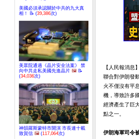
美國必須承認關於中共的九大真
相！ 📝 (
39,386
次)
美眾院通過《晶片安全法案》 禁
【人民報消息
向中共走私美國先進晶片
🖼️
📝
(
34,036
次)
聯合對伊朗發
火不僅沒有平
機，導致許多
經濟產生了巨
點之一。

神韻羅斯蒙特市開演 市長連十載
伊朗海軍司令被
致賀信
🖼️
(
117,064
次)