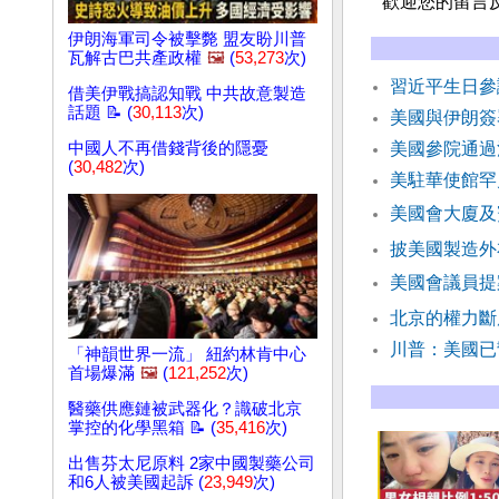
歡迎您的留言
伊朗海軍司令被擊斃 盟友盼川普
瓦解古巴共產政權
🖼️
(
53,273
次)
習近平生日參
借美伊戰搞認知戰 中共故意製造
話題 📝 (
30,113
次)
美國與伊朗簽
中國人不再借錢背後的隱憂
美國參院通過
(
30,482
次)
美駐華使館罕
美國會大廈及
披美國製造外
美國會議員提
北京的權力斷
川普：美國已
「神韻世界一流」 紐約林肯中心
首場爆滿
🖼️
(
121,252
次)
醫藥供應鏈被武器化？識破北京
掌控的化學黑箱 📝 (
35,416
次)
出售芬太尼原料 2家中國製藥公司
和6人被美國起訴 (
23,949
次)