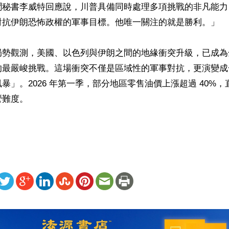
聞秘書李威特回應說，川普具備同時處理多項挑戰的非凡能力
對抗伊朗恐怖政權的軍事目標。他唯一關注的就是勝利。」

局勢觀測，美國、以色列與伊朗之間的地緣衝突升級，已成為
的最嚴峻挑戰。這場衝突不僅是區域性的軍事對抗，更演變成
暴」。2026 年第一季，部分地區零售油價上漲超過 40%
難度。

ww.renminbao.com/rmb/articles/2026/3/26/94608b.html