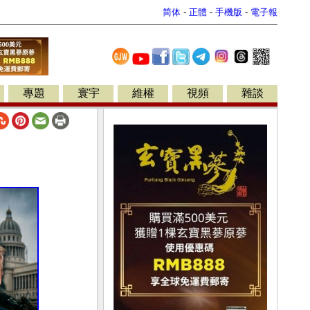
简体
-
正體
-
手機版
-
電子報
專題
寰宇
維權
視頻
雜談