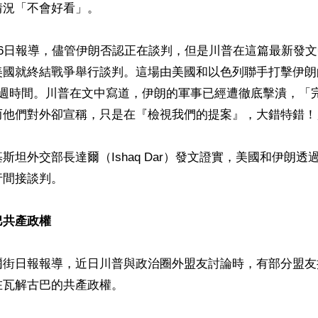
況「不會好看」。

26日報導，儘管伊朗否認正在談判，但是川普在這篇最新發
美國就終結戰爭舉行談判。這場由美國和以色列聯手打擊伊朗
4週時間。川普在文中寫道，伊朗的軍事已經遭徹底擊潰，「
而他們對外卻宣稱，只是在『檢視我們的提案』，大錯特錯！」
斯坦外交部長達爾（Ishaq Dar）發文證實，美國和伊朗透
間接談判。

巴共產政權
爾街日報報導，近日川普與政治圈外盟友討論時，有部分盟友
瓦解古巴的共產政權。
