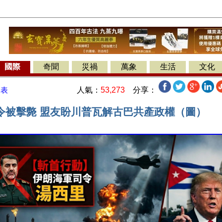
國際
奇聞
災禍
萬象
生活
文化
人氣：
53,273
分享：
發表
令被擊斃 盟友盼川普瓦解古巴共產政權（圖）