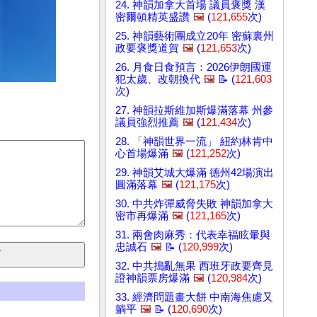
24. 神韻加拿大首場 議員褒獎 漢
密爾頓精英盛讚
🖼️
(
121,655
次)
25. 神韻藝術團成立20年 密蘇裏州
政要褒獎道賀
🖼️
(
121,653
次)
26. 月食日食預言：2026伊朗國運
犯太歲、改朝換代
🖼️
📝 (
121,603
次)
27. 神韻拉斯維加斯爆滿落幕 州參
議員強烈推薦
🖼️
(
121,434
次)
28. 「神韻世界一流」 紐約林肯中
心首場爆滿
🖼️
(
121,252
次)
29. 神韻艾城大爆滿 德州42場演出
圓滿落幕
🖼️
(
121,175
次)
30. 中共炸彈威脅失敗 神韻加拿大
密市再爆滿
🖼️
(
121,165
次)
31. 兩會肉麻秀：代表幸福眩暈與
忠誠石
🖼️
📝 (
120,999
次)
32. 中共搗亂無果 西班牙政要齊見
證神韻票房爆滿
🖼️
(
120,984
次)
33. 經濟問題畫大餅 中南海焦慮又
躺平
🖼️
📝 (
120,690
次)