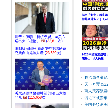
城市「剩女」越來越
卻越來越多？｜ #人
川普：伊朗「新領導層」向美方
送出大「禮物」
🖼️
(
32,811
次)
限制移民國外 新疆伊犁不讓哈薩
克族自由處置財產 (
23,590
次)
2026中國就業崩
殘酷... ｜#人民報
政治局會議給
天下奇譚 (52
萬人哭葬張雪
悉尼政要齊聚觀神韻 讚演出意義
非凡
🖼️
(
115,658
次)
習近平被套牢
美國必須承認