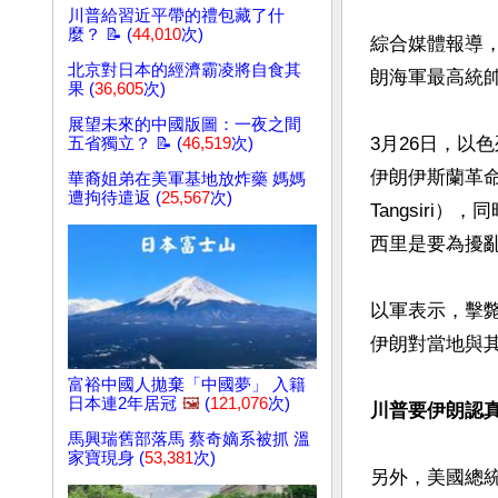
川普給習近平帶的禮包藏了什
麼？ 📝 (
44,010
次)
綜合媒體報導，
北京對日本的經濟霸凌將自食其
朗海軍最高統帥
果 (
36,605
次)
展望未來的中國版圖：一夜之間
3月26日，以
五省獨立？ 📝 (
46,519
次)
伊朗伊斯蘭革命衛
華裔姐弟在美軍基地放炸藥 媽媽
遭拘待遣返 (
25,567
次)
Tangsir
西里是要為擾亂
以軍表示，擊
伊朗對當地與其
富裕中國人拋棄「中國夢」 入籍
日本連2年居冠
🖼️
(
121,076
次)
川普要伊朗認
馬興瑞舊部落馬 蔡奇嫡系被抓 溫
家寶現身 (
53,381
次)
另外，美國總