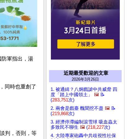
列國防軍指出，湯
近期最受歡迎的文章
2026年3月26日
，同時也重創了
1. 被通緝？八炯戲謔中共威脅 四
度「踏上中國領土」
🖼️
📝
(
283,751
次)
2. 兩會是戲臺 醜聞挖不盡
🖼️
📝
(
219,868
次)
3. 經濟停滯編制滾雪球 吸血蟲太
多致民不聊生
🖼️
(
218,227
次)
的談判，否則，等
4. 大陸專家砲轟中共歧視性社保