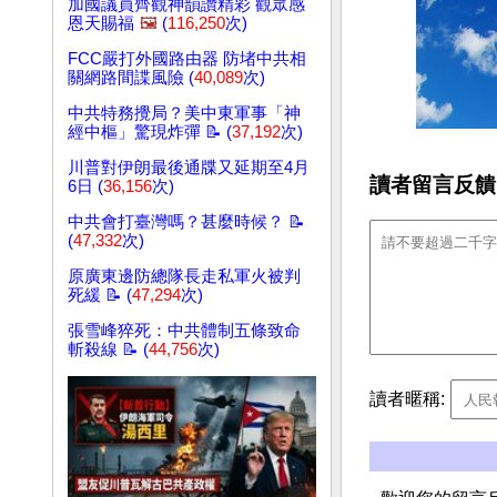
加國議員齊觀神韻讚精彩 觀眾感
恩天賜福
🖼️
(
116,250
次)
FCC嚴打外國路由器 防堵中共相
關網路間諜風險 (
40,089
次)
中共特務攪局？美中東軍事「神
經中樞」驚現炸彈 📝 (
37,192
次)
川普對伊朗最後通牒又延期至4月
讀者留言反饋
6日 (
36,156
次)
中共會打臺灣嗎？甚麼時候？ 📝
(
47,332
次)
原廣東邊防總隊長走私軍火被判
死緩 📝 (
47,294
次)
張雪峰猝死：中共體制五條致命
斬殺線 📝 (
44,756
次)
讀者暱稱: