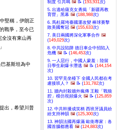
制度 引共鳴
🖼️
📝 (
193,931
次)
5. 出逃哈薩克女勇揭「新疆再教
育營」黑幕
🖼️
(
188,988
次)
文中堅稱，伊朗正
6. 馬杜羅垮臺國運改變 棒球賽擊
敗美國奪冠
🖼️
(
155,633
次)
的戰爭，至今已
7. 美日兩國將深化軍事合作
🖼️
完全沒有東山再
(
149,029
次)


8. 中共設陷阱 德日車企中招陷入
危機
🖼️
📝 (
146,453
次)
9. 一人惡行，中國人蒙羞：陸留
過巴基斯坦為中
日學生刷爆卡潛逃
🖼️
📝 (
144,154
次)
10. 習罕見坐檯下 全國人民都在考
慮接班人？
🖼️
📝 (
131,782
次)
11. 牆內封殺牆外瘋傳 王毅「戰狼
腔」模仿視頻爆火
🖼️
📝 (
125,859
次)
提出，希望川普
12. 中共幹擾成笑柄 西班牙議員紛
紛支持神韻
🖼️
(
125,300
次)
13. 神韻法國再爆滿 歐衛專家：各
國首腦都應看
🖼️
(
124,883
次)