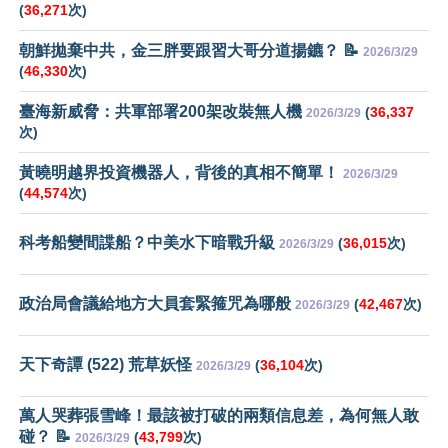
(
36,271
次)
朝鮮拋棄中共，金三胖要跟習大哥分道揚鑣？ 📝
2026/3/29
(
46,330
次)
臺海新威脅：共軍部署200架改裝無人機
(
36,337
2026/3/29
次)
黃曉明越界投資機器人，背後的真相不簡單！
2026/3/29
(
44,574
次)
科考船變間諜船？中美水下暗戰升級
(
36,015
次)
2026/3/29
政治局會議給地方大員套緊箍咒為哪般
(
42,467
次)
2026/3/29
天下奇譚 (522) 荒草妖怪
(
36,104
次)
2026/3/29
萬人哭葬張雪峰！最該被打破的兩類信息差，為何無人敢
碰？ 📝
(
43,799
次)
2026/3/29