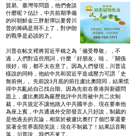
貿易、臺灣等問題，他們會談
什麼呢？估計，中共前期準備
的叫朝鮮金三胖射彈以要脅川
普的籌碼是用不上了，對伊朗
的戰爭是必談的了。

川普在帖文裡將習近平稱之為「備受尊敬」，不
過，人們對這些用詞，什麼「好朋友」啦，「關係
很好」啦，都不太在意了。因為人們發現，川普這
樣說的同時，他給中共和習近平造成壓力可謂「史
無前例」。先前說3月底的前往盧比奧陪同，結果慌
得中共亂給自己找台階。因為先前在香港與新疆問
題上，盧比奧因為嚴歷批評中共而被中共二次制
裁，中共規定不讓他踏入中共國半步。現在要奉他
為座上賓，中共通過外交部發言人只好說，制裁的
是他過去的言論，相當於被盧比奧打了個巴掌還要
當著全世界面陪笑說：現在不制裁了！結果話音剛
落，川普說，我們不來了。
