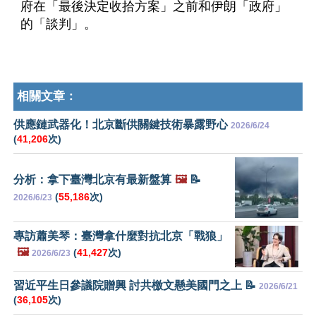
府在「最後決定收拾方案」之前和伊朗「政府」
的「談判」。
相關文章：
供應鏈武器化！北京斷供關鍵技術暴露野心
2026/6/24
(
41,206
次)
分析：拿下臺灣北京有最新盤算
🖼️
📝
(
55,186
次)
2026/6/23
專訪蕭美琴：臺灣拿什麼對抗北京「戰狼」
🖼️
(
41,427
次)
2026/6/23
習近平生日參議院贈興 討共檄文懸美國門之上 📝
2026/6/21
(
36,105
次)