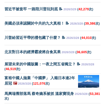
習近平被套牢 一路陪川普玩到底 📝
(
42,279
次)
2026/3/29
美國必須承認關於中共的九大真相！ 📝
(
39,386
次)
2026/3/28
川普給習近平帶的禮包藏了什麼？ 📝
(
44,010
次)
2026/3/28
北京對日本的經濟霸凌將自食其果
(
36,605
次)
2026/3/28
展望未來的中國版圖：一夜之間五省獨立？ 📝
2026/3/28
(
46,519
次)
富裕中國人拋棄「中國夢」 入籍日本連2年
居冠
🖼️
(
121,076
次)
2026/3/28
馬興瑞舊部落馬 蔡奇嫡系被抓 溫家寶現身
(
53,381
2026/3/28
次)