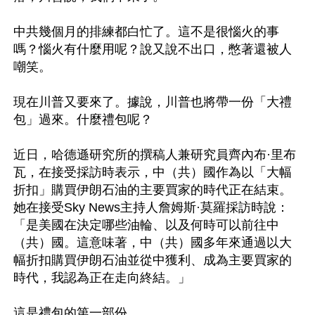
中共幾個月的排練都白忙了。這不是很惱火的事
嗎？惱火有什麼用呢？說又說不出口，憋著還被人
嘲笑。

現在川普又要來了。據說，川普也將帶一份「大禮
包」過來。什麼禮包呢？

近日，哈德遜研究所的撰稿人兼研究員齊內布·里布
瓦，在接受採訪時表示，中（共）國作為以「大幅
折扣」購買伊朗石油的主要買家的時代正在結束。
她在接受Sky News主持人詹姆斯·莫羅採訪時說：
「是美國在決定哪些油輪、以及何時可以前往中
（共）國。這意味著，中（共）國多年來通過以大
幅折扣購買伊朗石油並從中獲利、成為主要買家的
時代，我認為正在走向終結。」

這是禮包的第一部份。
