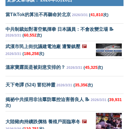
當TikTok的算法不再聽命於北京
(
41,810
次)
2026/3/31
中共制裁如對著空氣揮拳 日本議員：不會改變立場 📝
(
60,552
次)
2026/3/31
武漢市民上街抗議建電池廠 遭警鎮壓
🖼️
(
186,258
次)
2026/3/31
溫家寶露面是被刻意安排的？
(
45,325
次)
2026/3/31
天下奇譚 (524) 冒犯神靈
(
35,356
次)
2026/3/31
揭祕中共採用非法羣防羣控迫害善良人 📝
(
39,931
2026/3/31
次)
大陸豬肉持續跌價格 養殖戶面臨寒冬
🖼️
(
110,751
次)
2026/3/30