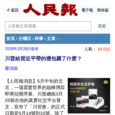
↺ 返回 
電子報
简体版
首頁
分欄目
時事
文章
›
›
›
：
2026年3月28日
發表
人氣：
44,010
川普給習近平帶的禮包藏了什麽？
樂消寂
【人民報消息】5月中旬的北
京，一場震驚世界的巔峰博弈
即將拉開序幕。川普總統3月
25號在他的真實社交平台發
文，宣布了「川習會」的正式
日期是5月14號到15號。除了