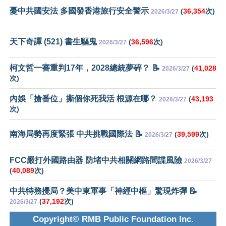
憂中共國安法 多國發香港旅行安全警示
(
36,354
次)
2026/3/27
天下奇譚 (521) 書生驅鬼
(
36,596
次)
2026/3/27
柯文哲一審重判17年，2028總統夢碎？ 📝
(
41,028
2026/3/27
次)
內娛「搶番位」撕個你死我活 根源在哪？
(
43,193
2026/3/27
次)
南海局勢再度緊張 中共挑戰國際法 📝
(
39,599
次)
2026/3/27
FCC嚴打外國路由器 防堵中共相關網路間諜風險
2026/3/27
(
40,089
次)
中共特務攪局？美中東軍事「神經中樞」驚現炸彈 📝
(
37,192
次)
2026/3/27
Copyright© RMB Public Foundation Inc.