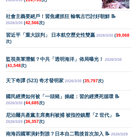
社會主義要絕戶！習焦慮抓狂 輸氧古巴討好朝鮮 📝
(
42,566
次)
2026/3/30
習近平「重大誤判」 日本航空歷史性雙贏
(
39,068
2026/3/30
次)
監視美軍潛艇？中共「透明海洋」佈局曝光！
2026/3/30
(
41,548
次)
天下奇譚 (523) 奇才發明家
(
35,797
次)
2026/3/30
國民經濟如何被「一頭豬」操縱：習的經濟死循環 📝
(
44,685
次)
2026/3/30
尼泊爾共產黨主席奧利被捕 被指控鎮壓「Z 世代」 📝
(
36,357
次)
2026/3/29
南海四國軍演針對誰？日本自二戰後首次加入 📝
2026/3/29