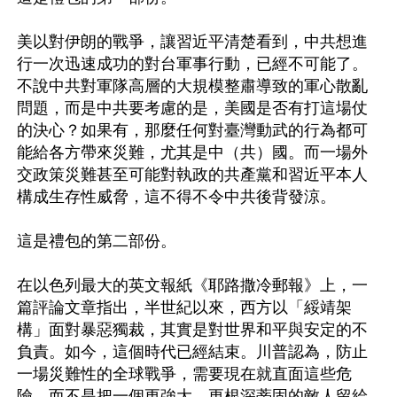
美以對伊朗的戰爭，讓習近平清楚看到，中共想進
行一次迅速成功的對台軍事行動，已經不可能了。
不說中共對軍隊高層的大規模整肅導致的軍心散亂
問題，而是中共要考慮的是，美國是否有打這場仗
的決心？如果有，那麼任何對臺灣動武的行為都可
能給各方帶來災難，尤其是中（共）國。而一場外
交政策災難甚至可能對執政的共產黨和習近平本人
構成生存性威脅，這不得不令中共後背發涼。

這是禮包的第二部份。

在以色列最大的英文報紙《耶路撒冷郵報》上，一
篇評論文章指出，半世紀以來，西方以「綏靖架
構」面對暴惡獨裁，其實是對世界和平與安定的不
負責。如今，這個時代已經結束。川普認為，防止
一場災難性的全球戰爭，需要現在就直面這些危
險，而不是把一個更強大、更根深蒂固的敵人留給