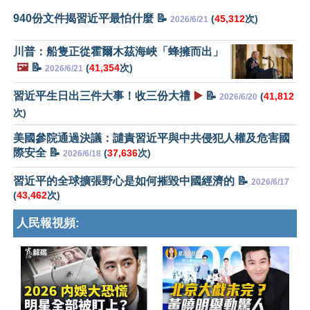
940份文件揭習近平最怕什麼 📝
(
45,312
次)
2026/6/21
川普：船隻正從霍爾木茲海峽「蜂擁而出」
🖼️
📝
(
41,354
次)
2026/6/21
習近平生日出三件大事！收三份大禮
▶️
📝
(
41,812
2026/6/20
次)
美國參院通過決議：譴責習近平與中共侵犯人權及危害國
際安全 📝
(
37,636
次)
2026/6/18
習近平的全球擴張野心是如何摧毀中國經濟的 📝
2026/6/17
(
43,462
次)
人民報視頻: