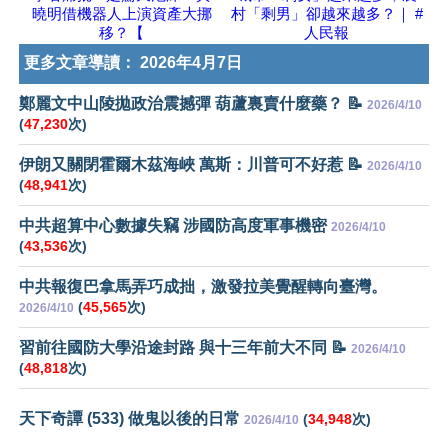
曉明借機器人上演資產大挪
村「剩男」卻越來越多？｜ #
移？【
人民報
更多文章導讀：
2026年4月7日
鄭麗文中山陵拋政治震撼彈 葫蘆裏賣什麼藥？ 📝
2026/4/10
(
47,230
次)
伊朗又關閉霍爾木茲海峽 萬斯：川普可不好惹 📝
2026/4/10
(
48,941
次)
中共超算中心數據失竊 涉國防高度軍事機密
2026/4/10
(
43,536
次)
中共報復巴拿馬弄巧成拙，激發拉美覺醒轉向臺灣。
(
45,565
次)
2026/4/10
習前往國防大學沿途封路 與十三年前大不同 📝
2026/4/10
(
48,818
次)
天下奇譚 (533) 做鬼以後的日常
(
34,948
次)
2026/4/10