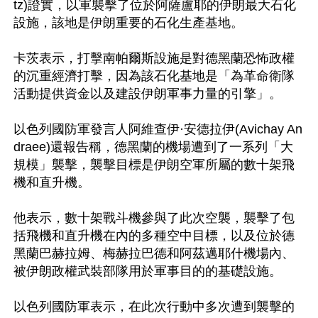
tz)證實，以軍襲擊了位於阿薩盧耶的伊朗最大石化
設施，該地是伊朗重要的石化生產基地。

卡茨表示，打擊南帕爾斯設施是對德黑蘭恐怖政權
的沉重經濟打擊，因為該石化基地是「為革命衛隊
活動提供資金以及建設伊朗軍事力量的引擎」。

以色列國防軍發言人阿維查伊·安德拉伊(Avichay An
draee)還報告稱，德黑蘭的機場遭到了一系列「大
規模」襲擊，襲擊目標是伊朗空軍所屬的數十架飛
機和直升機。

他表示，數十架戰斗機參與了此次空襲，襲擊了包
括飛機和直升機在內的多種空中目標，以及位於德
黑蘭巴赫拉姆、梅赫拉巴德和阿茲邁耶什機場內、
被伊朗政權武裝部隊用於軍事目的的基礎設施。

以色列國防軍表示，在此次行動中多次遭到襲擊的