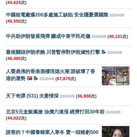
(
44,624
次)
中國核電廠爆200多處施工缺陷 安全隱憂震國際
2026/4/8
(
40,550
次)
中共助伊朗發展飛彈 釀成中東平民死傷
(
40,131
次)
2026/4/8
最後關頭伊朗求饒 川普暫停對伊毀滅性打擊 📝
2026/4/8
(
46,405
次)
人聲鼎沸的香港酒樓現熄火潮 誰破壞了香
港的運勢
🖼️
📝
(
67,870
次)
2026/4/8
天下奇譚 (531) 夫妻情深
(
36,908
次)
2026/4/8
北京5元盒飯瘋搶 油價六連漲 經濟打回30年前
2026/4/8
(
44,022
次)
誰害的？中國養豬業入寒冬 賣一頭豬虧500