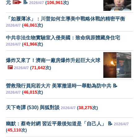
元
🖼️▶️
📝
(
106,961
次)
2026/4/7
「如履薄冰」：川普如何主導美中戰略休戰的精密平衡
(
46,061
次)
2026/4/7
中共非法生物實驗室入侵美國：致命病原體藏身住宅
(
41,966
次)
2026/4/7
爆炸又來了！濟南一廠房爆炸升起巨大火球
🖼️
(
71,642
次)
2026/4/7
營救飛行員宛若大片 美軍撤退時一舉動為防中共 📝
(
46,015
次)
2026/4/7
天下奇譚 (530) 與狐對談
(
38,275
次)
2026/4/7
幽默：蔡奇封網 習近平最後知道是「自己人」 📝
2026/4/7
(
45,110
次)