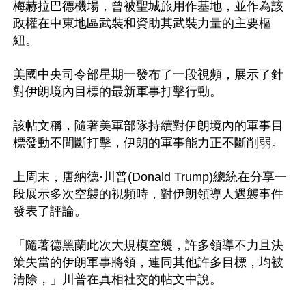
梅赫拉巴德機場，曾被聖城旅用作基地，並作為該
政權在中東地區武裝和資助其武裝力量的主要樞
紐。

美國中央司令部星期一發布了一段視頻，展示了針
對伊朗境內目標的最新軍事打擊行動。

該帖文稱，隨著美軍部隊持續對伊朗境內的軍事目
標發動不間斷打擊，伊朗的軍事能力正不斷削弱。

上周末，唐納德·川普(Donald Trump)總統在分享一
段展示多次空襲的視頻時，對伊朗領導人遇襲事件
發表了評論。

「隨著德黑蘭此次大規模空襲，許多領導不力且決
策失當的伊朗軍事將領，連同其他許多目標，均被
清除，」川普在真相社交的帖文中說。
