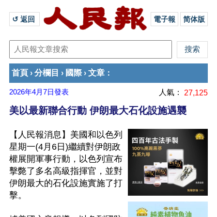
↺ 返回 
電子報
简体版
首頁
分欄目
國際
文章
›
›
›
：
2026年4月7日
發表
人氣：
27,125
美以最新聯合行動 伊朗最大石化設施遇襲
【人民報消息】美國和以色列
星期一(4月6日)繼續對伊朗政
權展開軍事行動，以色列宣布
擊斃了多名高級指揮官，並對
伊朗最大的石化設施實施了打
擊。
