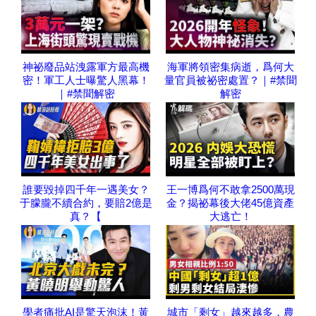
神祕廢品站洩露軍方最高機
海軍將領密集病逝，爲何大
密！軍工人士曝驚人黑幕！
量官員被祕密處置？｜#禁聞
｜#禁聞解密
解密
誰要毀掉四千年一遇美女？
王一博爲何不敢拿2500萬現
于朦朧不續合約，要賠2億是
金？揭祕幕後大佬45億資產
真？【
大逃亡！
學者痛批AI是驚天泡沫！黃
城市「剩女」越來越多，農