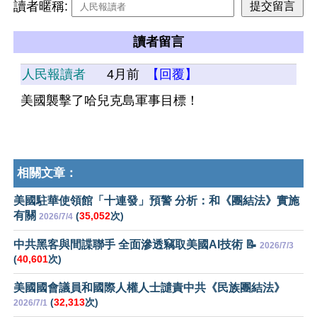
讀者暱稱:
讀者留言
人民報讀者
4月前
【回覆】
美國襲擊了哈兒克島軍事目標！
相關文章：
美國駐華使領館「十連發」預警 分析：和《團結法》實施
有關
(
35,052
次)
2026/7/4
中共黑客與間諜聯手 全面滲透竊取美國AI技術 📝
2026/7/3
(
40,601
次)
美國國會議員和國際人權人士譴責中共《民族團結法》
(
32,313
次)
2026/7/1