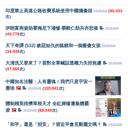
印度禁止高速公路收費系統使用中國攝像頭
(
40,433
2026/4/9
次)
伊朗富商資助霍梅尼下場慘 榮毅仁助共亦悲催 📝
2026/4/9
(
43,778
次)
天下奇譚 (532) 嫉惡如仇的狐貍和一個癡傻女孩
2026/4/9
(
34,439
次)
大清洗又要來了？習對全軍喊話透權力失控焦慮 📝
2026/4/9
(
47,060
次)
中國知名法醫：人有靈魂！我們只是宇宙一
塵埃
🖼️
📝
(
105,841
次)
2026/4/8
體制精英排擠草根天才 全紅嬋慘遭集體霸
凌
🖼️
📝
(
68,540
次)
2026/4/8
「和平」還是「招安」？習近平會見鄭麗文嗎？ 📝
2026/4/8