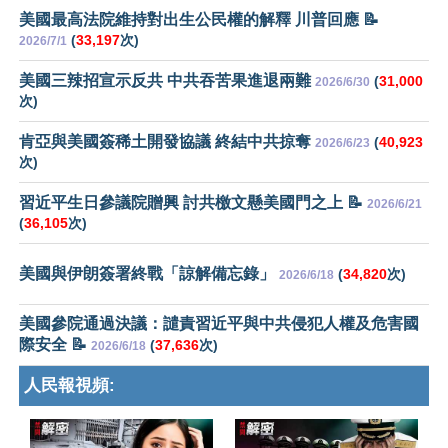
美國最高法院維持對出生公民權的解釋 川普回應 📝
(
33,197
次)
2026/7/1
美國三辣招宣示反共 中共吞苦果進退兩難
(
31,000
2026/6/30
次)
肯亞與美國簽稀土開發協議 終結中共掠奪
(
40,923
2026/6/23
次)
習近平生日參議院贈興 討共檄文懸美國門之上 📝
2026/6/21
(
36,105
次)
美國與伊朗簽署終戰「諒解備忘錄」
(
34,820
次)
2026/6/18
美國參院通過決議：譴責習近平與中共侵犯人權及危害國
際安全 📝
(
37,636
次)
2026/6/18
人民報視頻: