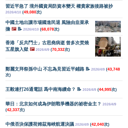
習近平急了 境外國資局防資本變天 權貴家族後路被抄
(
49,080
次)
2026/4/10
中國土地出讓市場國進民退 風險由韭菜承
擔
🖼️
📝
(
68,078
次)
2026/4/10
香港「反共鬥士」古思堯病逝 曾多次焚燒
五星旗入獄
🖼️
(
70,332
次)
2026/4/9
鄭麗文拜祭孫中山 不忘為見習近平鋪路 📝
(
43,748
2026/4/9
次)
王毅連打26通電話 爲中南海續命？ 📝
(
44,995
次)
2026/4/9
華日：北京如何成為伊朗戰爭機器的祕密金主？
2026/4/9
(
42,337
次)
中俄否決保護荷姆茲海峽航運決議
(
42,040
次)
2026/4/9