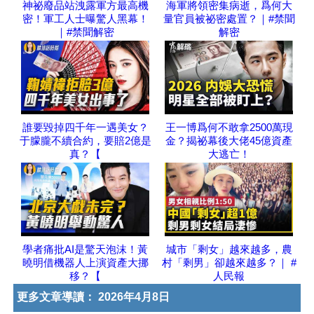
神祕廢品站洩露軍方最高機
海軍將領密集病逝，爲何大
密！軍工人士曝驚人黑幕！
量官員被祕密處置？｜#禁聞
｜#禁聞解密
解密
誰要毀掉四千年一遇美女？
王一博爲何不敢拿2500萬現
于朦朧不續合約，要賠2億是
金？揭祕幕後大佬45億資產
真？【
大逃亡！
學者痛批AI是驚天泡沫！黃
城市「剩女」越來越多，農
曉明借機器人上演資產大挪
村「剩男」卻越來越多？｜ #
移？【
人民報
更多文章導讀：
2026年4月8日