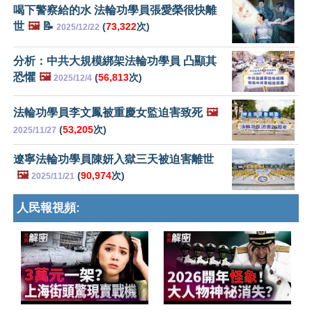
喝下警察給的水 法輪功學員張愛榮很快離
世
🖼️
📝
(
73,322
次)
2025/12/22
分析：中共大規模綁架法輪功學員 凸顯其
恐懼
🖼️
(
56,813
次)
2025/12/4
法輪功學員李文鳳被重慶女監迫害致死
🖼️
(
53,205
次)
2025/11/27
遼寧法輪功學員陳妍入獄三天被迫害離世
🖼️
(
90,974
次)
2025/11/21
人民報視頻: