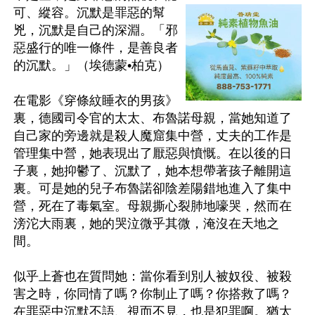
可、縱容。沉默是罪惡的幫
兇，沉默是自己的深淵。「邪
惡盛行的唯一條件，是善良者
的沉默。」（埃德蒙•柏克）

在電影《穿條紋睡衣的男孩》
裏，德國司令官的太太、布魯諾母親，當她知道了
自己家的旁邊就是殺人魔窟集中營，丈夫的工作是
管理集中營，她表現出了厭惡與憤慨。在以後的日
子裏，她抑鬱了、沉默了，她本想帶著孩子離開這
裏。可是她的兒子布魯諾卻陰差陽錯地進入了集中
營，死在了毒氣室。母親撕心裂肺地嚎哭，然而在
滂沱大雨裏，她的哭泣微乎其微，淹沒在天地之
間。

似乎上蒼也在質問她：當你看到別人被奴役、被殺
害之時，你同情了嗎？你制止了嗎？你搭救了嗎？
在罪惡中沉默不語、視而不見，也是犯罪啊。猶太