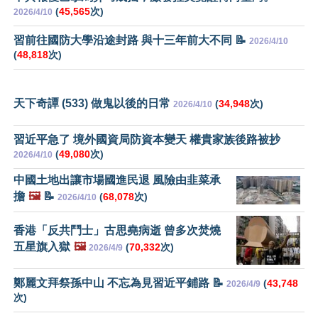
(
45,565
次)
2026/4/10
習前往國防大學沿途封路 與十三年前大不同 📝
2026/4/10
(
48,818
次)
天下奇譚 (533) 做鬼以後的日常
(
34,948
次)
2026/4/10
習近平急了 境外國資局防資本變天 權貴家族後路被抄
(
49,080
次)
2026/4/10
中國土地出讓市場國進民退 風險由韭菜承
擔
🖼️
📝
(
68,078
次)
2026/4/10
香港「反共鬥士」古思堯病逝 曾多次焚燒
五星旗入獄
🖼️
(
70,332
次)
2026/4/9
鄭麗文拜祭孫中山 不忘為見習近平鋪路 📝
(
43,748
2026/4/9
次)