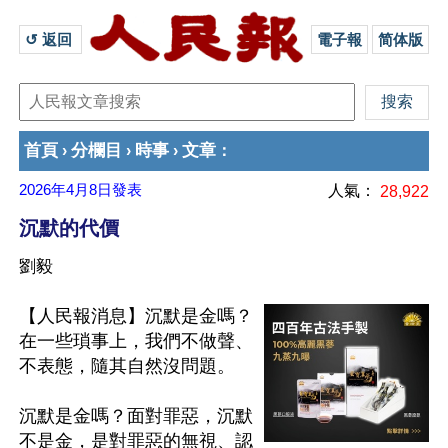
↺ 返回 
電子報
简体版
首頁
分欄目
時事
文章
›
›
›
：
2026年4月8日
發表
人氣：
28,922
沉默的代價
劉毅
【人民報消息】沉默是金嗎？
在一些瑣事上，我們不做聲、
不表態，隨其自然沒問題。

沉默是金嗎？面對罪惡，沉默
不是金，是對罪惡的無視、認