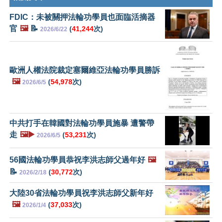
FDIC：未被關押法輪功學員也面臨活摘器
官
🖼️
📝
(
41,244
次)
2026/6/22
歐洲人權法院裁定塞爾維亞法輪功學員勝訴
🖼️
(
54,978
次)
2026/6/5
中共打手在韓國對法輪功學員施暴 遭警帶
走
🖼️▶️
(
53,231
次)
2026/6/5
56國法輪功學員恭祝李洪志師父過年好
🖼️
📝
(
30,772
次)
2026/2/18
大陸30省法輪功學員祝李洪志師父新年好
🖼️
(
37,033
次)
2026/1/4