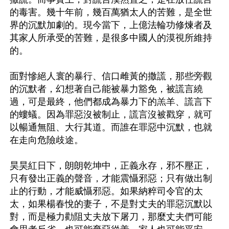
的毒害。幾十年前，幾百萬猶太人的苦難，是全世
界的沉默加劇的。現今當下，上億法輪功修煉者及
其家人所承受的苦難，是很多中國人的漠視所維持
的。

面對慘絕人寰的暴行、信口雌黃的撒謊，那些旁觀
的沉默者，幻想著自己能被暴力豁免，被謊言繞
過，可是最終，他們都成為暴力下的羔羊、謊言下
的螻蟻。因為罪惡沒被制止，謊言沒被戳穿，就可
以暢通無阻、大行其道。而誰在罪惡中沉默，也就
在走向危險歧途。

昊昊紅日下，朗朗乾坤中，正義永存，邪不壓正，
只有發出正義的聲音，才能震懾邪惡；只有做出制
止的行動，才能威懾邪惡。如果納粹司令官的太
太，如果楊春悅的妻子，不是對丈夫的罪惡沉默以
對，而是極力勸阻丈夫放下屠刀，那麼丈夫們可能