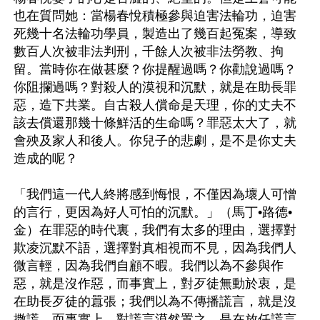
也在質問她：當楊春悅積極參與迫害法輪功，迫害
死幾十名法輪功學員，製造出了幾百起冤案，導致
數百人次被非法判刑，千餘人次被非法勞教、拘
留。當時你在做甚麼？你提醒過嗎？你勸說過嗎？
你阻攔過嗎？對殺人的漠視和沉默，就是在助長罪
惡，造下共業。自古殺人償命是天理，你的丈夫不
該去償還那幾十條鮮活的生命嗎？罪惡太大了，就
會殃及家人和後人。你兒子的悲劇，是不是你丈夫
造成的呢？

「我們這一代人終將感到悔恨，不僅因為壞人可憎
的言行，更因為好人可怕的沉默。」（馬丁•路德•
金）在罪惡的時代裏，我們有太多的理由，選擇對
欺凌沉默不語，選擇對真相視而不見，因為我們人
微言輕，因為我們自顧不暇。我們以為不參與作
惡，就是沒作惡，而事實上，對歹徒無動於衷，是
在助長歹徒的囂張；我們以為不傳播謊言，就是沒
撒謊。而事實上，對謊言漠然置之，是在放任謊言