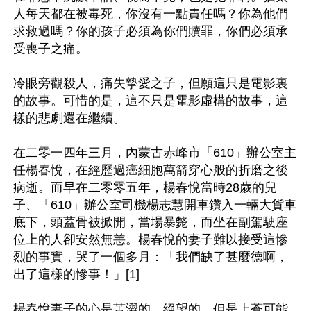
人每天都在被毒死，你沒有一點責任嗎？你為他們
求救過嗎？你的孩子必須為你們贖罪，你們必須承
受喪子之痛。

冷眼旁觀殺人，痛失摯愛之子，但願這只是電影裏
的故事。可惜的是，這不只是電影虛構的故事，這
樣的悲劇還在繼續。

在二零一四年三月，內蒙古赤峰市「610」辦公室主
任楊春悅，在經歷過癌細胞萬箭穿心般的折磨之後
病逝。而早在二零零五年，楊春悅當時28歲的兒
子、「610」辦公室司機楊志慧開車鑽入一輛大貨車
底下，頭蓋骨被掀開，當場暴斃，而坐在副駕駛座
位上的人卻安然無恙。楊春悅的妻子難以接受這慘
烈的事實，哭了一個多月：「我們缺了甚麼德啊，
出了這樣的慘事！」[1]

楊春悅妻子的心是苦澀的、絕望的。但是上蒼可能