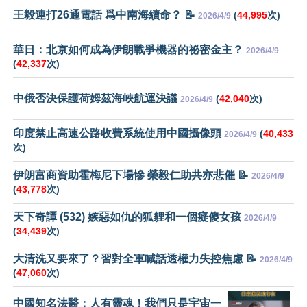
王毅連打26通電話 爲中南海續命？ 📝
(
44,995
次)
2026/4/9
華日：北京如何成為伊朗戰爭機器的祕密金主？
2026/4/9
(
42,337
次)
中俄否決保護荷姆茲海峽航運決議
(
42,040
次)
2026/4/9
印度禁止高速公路收費系統使用中國攝像頭
(
40,433
2026/4/9
次)
伊朗富商資助霍梅尼下場慘 榮毅仁助共亦悲催 📝
2026/4/9
(
43,778
次)
天下奇譚 (532) 嫉惡如仇的狐貍和一個癡傻女孩
2026/4/9
(
34,439
次)
大清洗又要來了？習對全軍喊話透權力失控焦慮 📝
2026/4/9
(
47,060
次)
中國知名法醫：人有靈魂！我們只是宇宙一