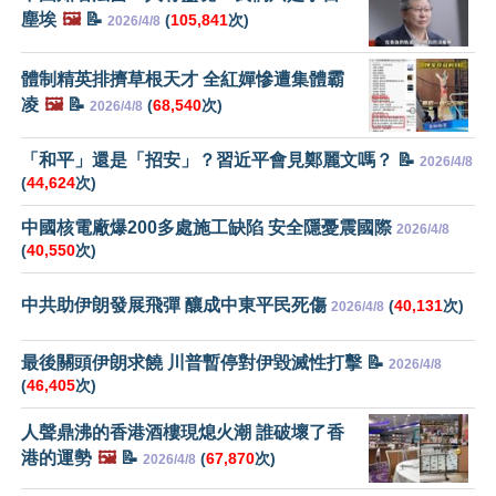
塵埃
🖼️
📝
(
105,841
次)
2026/4/8
體制精英排擠草根天才 全紅嬋慘遭集體霸
凌
🖼️
📝
(
68,540
次)
2026/4/8
「和平」還是「招安」？習近平會見鄭麗文嗎？ 📝
2026/4/8
(
44,624
次)
中國核電廠爆200多處施工缺陷 安全隱憂震國際
2026/4/8
(
40,550
次)
中共助伊朗發展飛彈 釀成中東平民死傷
(
40,131
次)
2026/4/8
最後關頭伊朗求饒 川普暫停對伊毀滅性打擊 📝
2026/4/8
(
46,405
次)
人聲鼎沸的香港酒樓現熄火潮 誰破壞了香
港的運勢
🖼️
📝
(
67,870
次)
2026/4/8