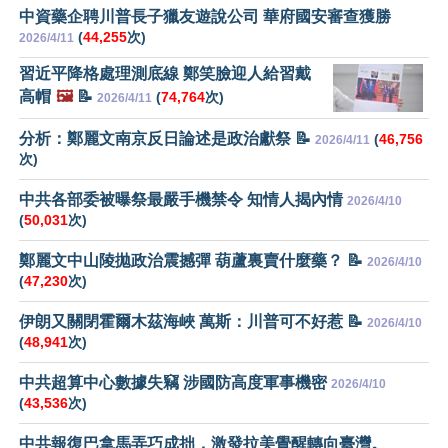
中資藥企聘川普長子獵友遊說公司 華府國安審查獲勝
(
44,255
次)
2026/4/11
習近平降格處理測底線 鄭笑臉迎人給習戴
高帽
🖼️
📝
(
74,764
次)
2026/4/11
分析：鄭麗文南京反日論述是政治獻祭 📝
(
46,756
2026/4/11
次)
中共各部委被曝祭最嚴手機禁令 知情人揭內情
2026/4/10
(
50,031
次)
鄭麗文中山陵拋政治震撼彈 葫蘆裏賣什麼藥？ 📝
2026/4/10
(
47,230
次)
伊朗又關閉霍爾木茲海峽 萬斯：川普可不好惹 📝
2026/4/10
(
48,941
次)
中共超算中心數據失竊 涉國防高度軍事機密
2026/4/10
(
43,536
次)
中共報復巴拿馬弄巧成拙，激發拉美覺醒轉向臺灣。