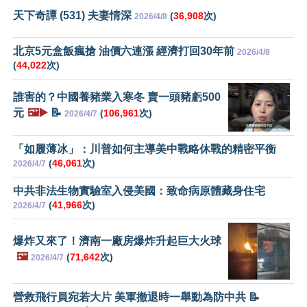
天下奇譚 (531) 夫妻情深
(
36,908
次)
2026/4/8
北京5元盒飯瘋搶 油價六連漲 經濟打回30年前
2026/4/8
(
44,022
次)
誰害的？中國養豬業入寒冬 賣一頭豬虧500
元
🖼️▶️
📝
(
106,961
次)
2026/4/7
「如履薄冰」：川普如何主導美中戰略休戰的精密平衡
(
46,061
次)
2026/4/7
中共非法生物實驗室入侵美國：致命病原體藏身住宅
(
41,966
次)
2026/4/7
爆炸又來了！濟南一廠房爆炸升起巨大火球
🖼️
(
71,642
次)
2026/4/7
營救飛行員宛若大片 美軍撤退時一舉動為防中共 📝