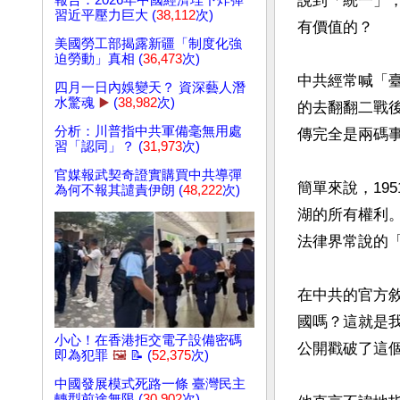
說到「統一」
報告：2026年中國經濟埋下炸彈
習近平壓力巨大 (
38,112
次)
有價值的？

美國勞工部揭露新疆「制度化強
迫勞動」真相 (
36,473
次)
中共經常喊「
四月一日內娛變天？ 資深藝人潛
水驚魂
▶️
(
38,982
次)
的去翻翻二戰
分析：川普指中共軍備毫無用處
傳完全是兩碼事
習「認同」？ (
31,973
次)
官媒報武契奇證實購買中共導彈
簡單來說，19
為何不報其譴責伊朗 (
48,222
次)
湖的所有權利
法律界常說的「
在中共的官方
國嗎？這就是我
小心！在香港拒交電子設備密碼
公開戳破了這個
即為犯罪
🖼️
📝 (
52,375
次)
中國發展模式死路一條 臺灣民主
轉型前途無限 (
30,902
次)