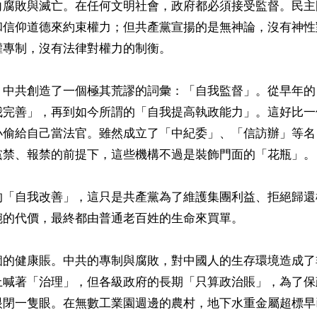
向腐敗與滅亡。在任何文明社會，政府都必須接受監督。民主
和信仰道德來約束權力；但共產黨宣揚的是無神論，沒有神性
專制，沒有法律對權力的制衡。

，中共創造了一個極其荒謬的詞彙：「自我監督」。從早年的
我完善」，再到如今所謂的「自我提高執政能力」。這好比一
小偷給自己當法官。雖然成立了「中紀委」、「信訪辦」等名
黨禁、報禁的前提下，這些機構不過是裝飾門面的「花瓶」。

的「自我改善」，這只是共產黨為了維護集團利益、拒絕歸還
的代價，最終都由普通老百姓的生命來買單。

個的健康賬。中共的專制與腐敗，對中國人的生存環境造成了
上喊著「治理」，但各級政府的長期「只算政治賬」，為了保
眼閉一隻眼。在無數工業園週邊的農村，地下水重金屬超標早