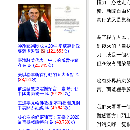
權力，必然走
衡、新聞自由
實行的又是集權
為了糊弄人民
到後來的「自
神韻藝術團成立20年 密蘇裏州政
要褒獎道賀
🖼️
(
121,653
次)
刀，或是一個
臺灣駐美代表：中共的威脅持續
但在沒有開放
存在 📝 (
25,345
次)
美以聯軍斬首行動的五大看點 📝
(
33,121
次)
沒有外界約束
前波蘭總統震撼預言：臺灣引領
言。而這種手腕
中國走向統一 📝 (
52,294
次)
王滬寧見哈佛教授 不再提習所劃
我們來看看一
中美關系紅線 📝 (
49,843
次)
雖然官方口頭
核心圈的絕密諫言：棄臺？2026
最震撼戰略轉向 📝 (
48,759
次)
對污染睜一隻