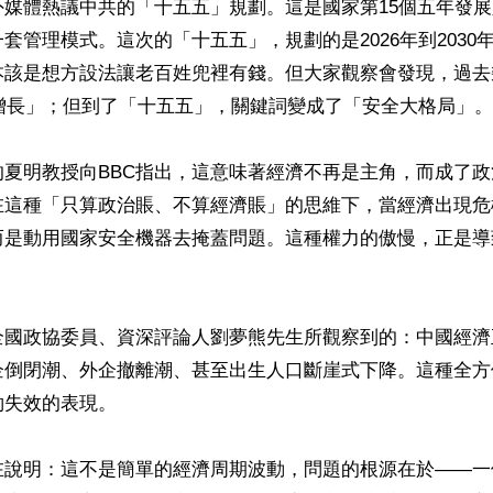
外媒體熱議中共的「十五五」規劃。這是國家第15個五年發
套管理模式。這次的「十五五」，規劃的是2026年到2030
本該是想方設法讓老百姓兜裡有錢。但大家觀察會發現，過去
增長」；但到了「十五五」，關鍵詞變成了「安全大格局」。

的夏明教授向BBC指出，這意味著經濟不再是主角，而成了
在這種「只算政治賬、不算經濟賬」的思維下，當經濟出現危
而是動用國家安全機器去掩蓋問題。這種權力的傲慢，正是導
全國政協委員、資深評論人劉夢熊先生所觀察到的：中國經濟
企倒閉潮、外企撤離潮、甚至出生人口斷崖式下降。這種全方
失效的表現。

在說明：這不是簡單的經濟周期波動，問題的根源在於——一