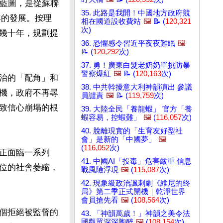
展藍圖，是從蘇聯
35. 此路是我開！中國地方政府競
年的發展。按理
相在國道設收費站
🖼️
📝 (
120,321
次)
幾十年，規劃提
36. 恐懼感令習近平夜夜難眠
🖼️
📝 (
120,292
次)
37. 勇！廣東白髮老奶奶單挑防暴
警察爆紅
🖼️
📝 (
120,163
次)
政治的「配角」和
38. 中共幹擾意大利神韻演出 參議
機，政府不再尋
員譴責
🖼️
📝 (
119,759
次)
致信心崩塌的根
39. 大陸全民「養龍蝦」 官方「養
蝦容易，控蝦難」
🖼️
(
116,057
次)
40. 脫離現實的「生育友好型社
會」是新的「中國夢」
🖼️
(
116,052
次)
正面臨一系列
41. 中國AI「投毒」危害嚴重 信息
位的社會萎縮，
戰風險浮現
🖼️
(
115,087
次)
42. 現象級政治諷刺劇《維尼的終
局》第二季正式開機｜乾淨世界
會員搶先看
🖼️
(
108,564
次)
個拒絕被監督的
43. 「神韻萬歲！」神韻之美令法
國觀眾深深陶醉
🖼️
(
108,154
次)