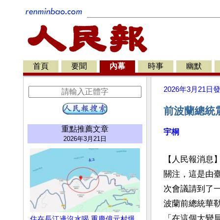
首頁
要聞
內幕
時事
幽默
2026年3月21日
前波蘭總統
重點推薦文章
宇桐
2026年3月21日
【人民報消息】
關注，這是由
次會議請到了一
波蘭前總統華
「在這個大變
住在長江邊沒水喝 重慶億元村爆