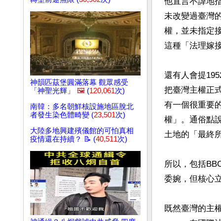
他直言不諱地
未改變過臺灣
權，並未指定
這種「法理嫁接
還有人會提19
神韻匹茲堡圓滿落幕 觀眾感受
把臺灣主權正
「神聖光輝」
🖼️
(
120,061
次)
有一個很重要
南韓：多名朝鮮核設施地區脫北
者發生染色體畸變 (
23,501
次)
權」。通俗點
大陸多地興建殯儀館的可怕真相
土地的「最終所
疫情還在持續？ 📝 (
40,511
次)
所以，包括B
委婉，但核心立
既然臺灣的主