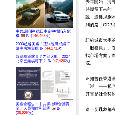
去年開始，海
時期留下來的一
說，這種規劃
到的是「GDP
中共設陷阱 德日車企中招陷入危
機
🖼️
📝 (
146,453
次)
紐約城市大學
2030超越美國？這張經濟成績單
「服務員」。
讓中南海焦慮 📝 (
44,271
次)
找市場方案，
監獄塞滿黨員？內部大亂，2027
北京已無棋可下？ 📝 (
47,426
次)
源。

正如曾任香港
「潮」——私
其實是社會契約
美國會報告：中共操控聯合國資
金、人員和維和部隊
🖼️
📝
這一切亂象都
(
39,835
次)