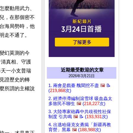
怎麼動用武力、
兒，在那個密不
台海局勢時，他
明走不通了。

變幻莫測的今
看清真相、守護
近期最受歡迎的文章
每天一小支普瑞
2026年3月21日
見證歷史的轉
1. 兩會是戲臺 醜聞挖不盡
🖼️
📝
麼所謂的主權說
(
219,868
次)
2. 經濟停滯編制滾雪球 吸血蟲太
多致民不聊生
🖼️
(
218,227
次)
3. 大陸專家砲轟中共歧視性社保
制度 引共鳴
🖼️
📝 (
193,931
次)
4. 出逃哈薩克女勇揭「新疆再教
育營」黑幕
🖼️
(
188,988
次)