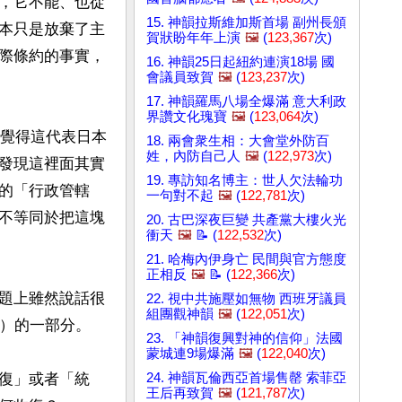
，它不能、也從
15. 神韻拉斯維加斯首場 副州長頒
本只是放棄了主
賀狀盼年年上演
🖼️
(
123,367
次)
際條約的事實，
16. 神韻25日起紐約連演18場 國
會議員致賀
🖼️
(
123,237
次)
17. 神韻羅馬八場全爆滿 意大利政
界讚文化瑰寶
🖼️
(
123,064
次)
就覺得這代表日本
18. 兩會衆生相：大會堂外防百
姓，內防自己人
🖼️
(
122,973
次)
發現這裡面其實
19. 專訪知名博主：世人欠法輪功
的「行政管轄
一句對不起
🖼️
(
122,781
次)
不等同於把這塊
20. 古巴深夜巨變 共產黨大樓火光
衝天
🖼️
📝 (
122,532
次)
21. 哈梅內伊身亡 民間與官方態度
正相反
🖼️
📝 (
122,366
次)
問題上雖然說話很
22. 視中共施壓如無物 西班牙議員
組團觀神韻
🖼️
(
122,051
次)
）的一部分。

23. 「神韻復興對神的信仰」法國
蒙城連9場爆滿
🖼️
(
122,040
次)
復」或者「統
24. 神韻瓦倫西亞首場售罄 索菲亞
王后再致賀
🖼️
(
121,787
次)