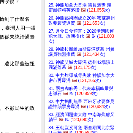
收復？

25. 神韻加拿大首場 議員褒獎 漢
密爾頓精英盛讚
🖼️
(
121,655
次)
26. 神韻藝術團成立20年 密蘇裏州
搶到了什麼名
政要褒獎道賀
🖼️
(
121,653
次)
始，臺灣人用一張
27. 月食日食預言：2026伊朗國運
犯太歲、改朝換代
🖼️
📝 (
121,603
個從未統治過臺
次)
28. 神韻拉斯維加斯爆滿落幕 州參
議員強烈推薦
🖼️
(
121,434
次)
29. 神韻艾城大爆滿 德州42場演出
，遠比那些被扭
圓滿落幕
🖼️
(
121,175
次)
30. 中共炸彈威脅失敗 神韻加拿大
密市再爆滿
🖼️
(
121,165
次)
31. 兩會肉麻秀：代表幸福眩暈與
忠誠石
🖼️
📝 (
120,999
次)
32. 中共搗亂無果 西班牙政要齊見
證神韻票房爆滿
🖼️
(
120,984
次)
、不顧民生的政
33. 經濟問題畫大餅 中南海焦慮又
躺平
🖼️
📝 (
120,690
次)
34. 王朝岌岌可危 兩會期間北京緊
盯天橋
🖼️
📝 (
120,592
次)