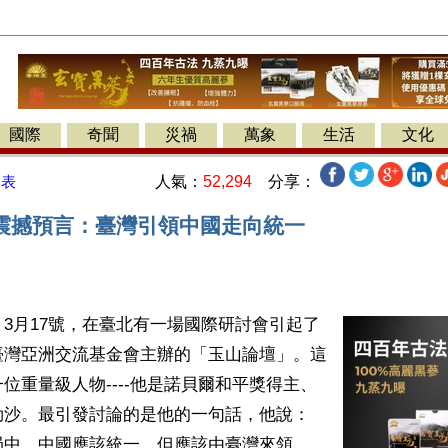
國際
奇聞
災禍
萬象
生活
文化
人氣：
52,294
分享：
發表
震撼預言：臺灣引領中國走向統一
3月17號，在臺北有一場國際研討會引起了
臺灣亞洲交流基金會主辦的「玉山論壇」。這
位重量級人物----他是諾貝爾和平獎得主、
勒沙。最引發討論的是他的一句話，他說：
局中，中國應該統一，但應該由臺灣來領