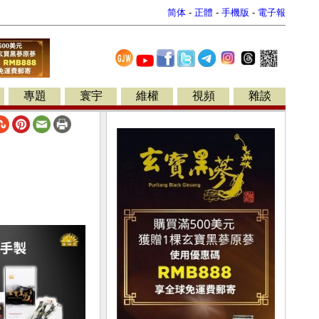
简体
-
正體
-
手機版
-
電子報
專題
寰宇
維權
視頻
雜談