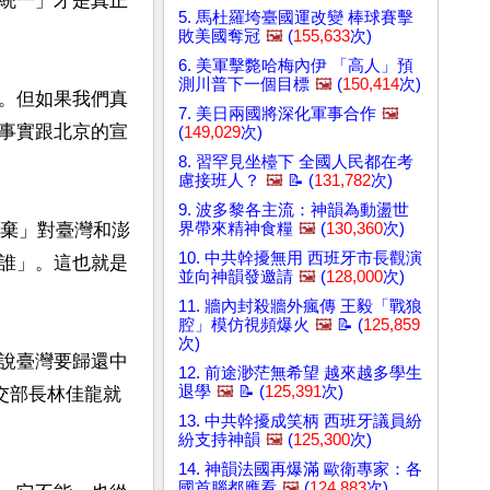
統一」才是真正
5. 馬杜羅垮臺國運改變 棒球賽擊
敗美國奪冠
🖼️
(
155,633
次)
6. 美軍擊斃哈梅內伊 「高人」預
測川普下一個目標
🖼️
(
150,414
次)
。但如果我們真
7. 美日兩國將深化軍事合作
🖼️
事實跟北京的宣
(
149,029
次)
8. 習罕見坐檯下 全國人民都在考
慮接班人？
🖼️
📝 (
131,782
次)
9. 波多黎各主流：神韻為動盪世
放棄」對臺灣和澎
界帶來精神食糧
🖼️
(
130,360
次)
10. 中共幹擾無用 西班牙市長觀演
誰」。這也就是
並向神韻發邀請
🖼️
(
128,000
次)
11. 牆內封殺牆外瘋傳 王毅「戰狼
腔」模仿視頻爆火
🖼️
📝 (
125,859
次)
說臺灣要歸還中
12. 前途渺茫無希望 越來越多學生
退學
🖼️
📝 (
125,391
次)
交部長林佳龍就
13. 中共幹擾成笑柄 西班牙議員紛
紛支持神韻
🖼️
(
125,300
次)
14. 神韻法國再爆滿 歐衛專家：各
國首腦都應看
🖼️
(
124,883
次)