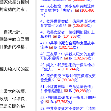
國家依靠分權制
44. 人心惶惶！傳多名中共離退休
對道德的約束，
官員離境後「失蹤」
🖼️
(
106,486
次)
45. 乾淨世界突破一億用戶 影視教
育雲端七大產品
🖼️
(
105,845
次)
「自我批評」，
46. 俄美女記者一個提問把習釘上
恥辱柱
🖼️
📝 (
104,768
次)
個醫生給自己開
47. 中共軍中死亡合照和鬼屋故事
目繁多的機構，
流傳
🖼️
📝 (
102,711
次)
48. 王友羣：中共殺人犯欠的血債
可以不還嗎？
🖼️
📝 (
102,676
次)
49. 網文：我所熟悉的一個法輪功
權力給人民的謊
「鐵人」
🖼️
(
101,244
次)
50. 美伊衝突 市場如何定價這次突
發危機？
🖼️
(
99,349
次)
51. 小紅書被曝「充斥兒童色情」
非常大的破壞。
引發網絡關注
🖼️
📝 (
99,288
次)
52. 伊朗遭轟炸 習近平躲地下開密
政績、保增長，
會
🖼️
📝 (
87,793
次)
已是公開的秘
53. 中共寧要奴才不要將才 「清閒