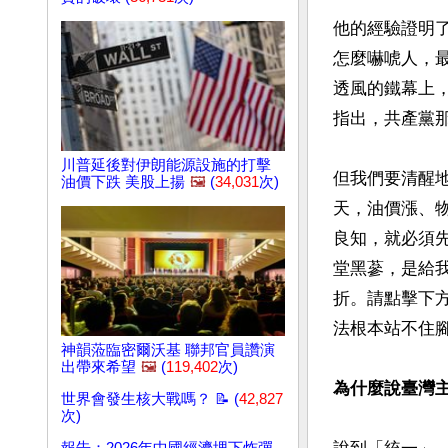
他的經驗證明
怎麼嚇唬人，
透風的鐵幕上
指出，共產黨
川普延後對伊朗能源設施的打擊
但我們要清醒
油價下跌 美股上揚
🖼️
(
34,031
次)
天，油價漲、
良知，就必須
堂黑蔘，是給
折。請點擊下
法根本站不住腳
神韻蒞臨密爾沃基 聯邦官員讚演
出帶來希望
🖼️
(
119,402
次)
為什麼說臺灣
世界會發生核大戰嗎？ 📝 (
42,827
次)