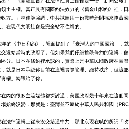
指出：「《開羅宣言》在法律性質上僅僅是一份「新聞公報」
的領土主權。真正具有國際約法效力的《舊金山和約》裡，日
接收方。」林佳龍強調，中共試圖用一份戰時新聞稿來掩蓋國
」在現代文明社會是完全站不住腳的。

52年的《中日和約》，裡面提到了「臺灣人的中國國籍」，
式交還給當時的政府了。但如果我們仔細推敲條約的邏輯，會
的區分。日本在條約裡承認的，實際上是中華民國政府在臺灣
說，就是日本承認你目前在這裡實際管理、維持秩序，但這並
有權」轉讓給了你。

BC在內的很多主流媒體都探討過，美國政府幾十年來在這個
場始終沒變，那就是：臺灣並不屬於中華人民共和國（PRC
權在法律邏輯上從來沒交給過中共，那北京現在喊的所謂「收