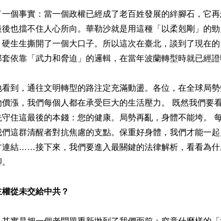
了一個事實：當一個政權已經成了老百姓發展的絆腳石，它再
最後也擋不住人心所向。華勒沙就是用這種「以柔剋剛」的勁
，硬生生撕開了一個大口子。所以這次在臺北，談到了現在的
那套依靠「武力和脅迫」的邏輯，在當年波蘭轉型時就已經證
地看到，通往文明轉型的路注定充滿動盪。各位，在全球局勢
物價漲，我們每個人都在承受巨大的生活壓力。 既然我們要
先守住這最後的本錢：您的健康。局勢再亂，身體不能垮。 
我們這群清醒者對抗焦慮的支點。保重好身體，我們才能一起
方連結……接下來，我們要進入最關鍵的法律解析，看看為什
。

主權從未交給中共？