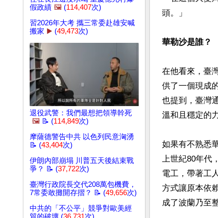
假政績
🖼️
(
114,407
次)
頭。」

習2026年大考 攜三常委赴雄安喊
搬家
▶️
(
49,473
次)
華勒沙是誰？
在他看來，臺
供了一個現成
也提到，臺灣
退役武警：我們最想把領導幹死
溫和且穩定的力
🖼️
📝 (
114,849
次)
摩薩德警告中共 以色列民意洶湧
如果有不熟悉
📝 (
43,404
次)
上世紀80年
伊朗內部崩塌 川普五天後結束戰
爭？ 📝 (
37,722
次)
電工，帶著工
臺灣行政院長交代208萬包機費，
方式讓原本依
7常委敢攤開存摺？ 📝 (
49,656
次)
成了波蘭乃至整
中共的「不公平」競爭對歐美經
貿的破壞 (
36,731
次)