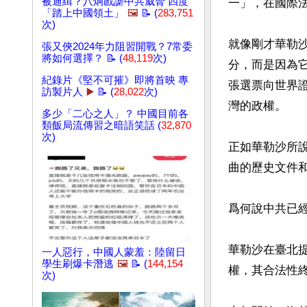
被通緝？八炯戲謔中共威脅 四度
一」，在國際
「踏上中國領土」
🖼️
📝 (
283,751
次)
就像剛才華勒
張又俠2024年力阻習開戰？7常委
將如何選擇？ 📝 (
48,119
次)
分，而是因為它
紀錄片《堅不可摧》即將首映 專
張選票向世界
訪製片人
▶️
📝 (
28,022
次)
灣的政權。

多少「二心之人」？ 中國目前各
類飯局流傳習之暗語笑話 (
32,870
次)
正如華勒沙所
曲的歷史文件和
爲何說中共已經
華勒沙在臺北
一人惡行，中國人蒙羞：陸留日
學生刷爆卡潛逃
🖼️
📝 (
144,154
權，其合法性終
次)