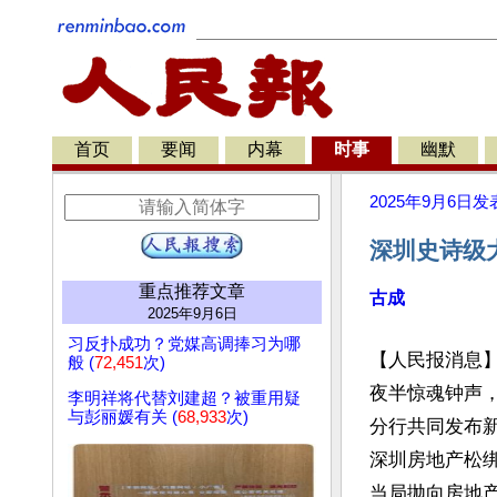
首页
要闻
内幕
时事
幽默
2025年9月6日
发
深圳史诗级
重点推荐文章
古成
2025年9月6日
习反扑成功？党媒高调捧习为哪
【人民报消息】
般 (
72,451
次)
夜半惊魂钟声
李明祥将代替刘建超？被重用疑
与彭丽媛有关 (
68,933
次)
分行共同发布
深圳房地产松
当局抛向房地