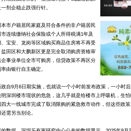
一剂企稳止跌强行针。

圳本市户籍居民家庭及符合条件的非户籍居民
圳市连续缴纳社会保险或个人所得税满1年及
湖、宝安、龙岗等区域购买商品住房将不再受
。盐田区和大鹏新区更是完全取消购房资格审
括企事业单位全市可购房，信贷政策不再区分
率由银行自主确定。

新政自9月6日期实施，也就说一个小时前发布政策，一小时
说明深圳楼市现状的危急，这几乎就是给楼市上呼吸机，生怕
国四大一线城市完成了取消限购的紧急救市动作，但这些政策
还需另当别论。

的数据。深圳乐有家研究中心公布的数据显示，2025年8月