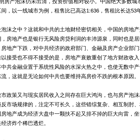
表明房产泡沫仍未出清，投资价值相对较小。中国绝大多数城
间，以一线城市为例，租售比已高达1:636，售租比长达53年
处泡沫之中？这就和中共的土地财经密切相关，中国的房地产
期，房地产也是银行无风险房贷利润的丰沛源泉，同时也是居
，房地产下跌，对中共经济的政府部门、金融及房产企业部门
难以接受也不得不接受的是，房地产衰败重创了地方财政收入
将中共金融业置于系统性风险的水深火热之中，也使无数中产
东流，这就是无论如何中共也要维持高房价不跌的根本原因。

救市政策又与现实居民收入之间存在巨大鸿沟，也与房产泡沫
违反市场规律的，注定不可长久，这些错综复杂、相互制肘、
国房地产成为经济大盘中一颗扶不起又排不掉的巨大向雷，坐
经济炸个稀巴透烂。
