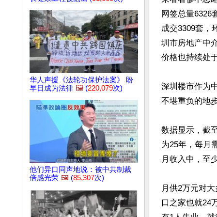
网签总量632
成交3309套
圳市房地产中介
价格也持续处于
华人声援《法轮功保护法案》 盼
深圳楼市作为
早日成为法律
🖼️
(
220,079
次)
不堪重负的地步
数据显示，截至
为25年，每月
月收入中，至少
他们异口同声地说：被中共制裁
倍感光荣
🖼️
(
85,307
次)
月供2万元对大
口之家也就24