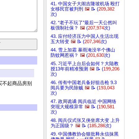
41. 中国女子大闹吉隆坡机场 殴打
女移民官被判刑
🖼️
📝 (
209,382
次)
42. “老子不玩了”最后一天公然叫
板强制社保？
🖼️
(
207,974
次)
43. 应付经济压力中国人生活出现
五大转变
🖼️
📝 (
207,346
次)
44. 雪上加霜 暴雨淹没半个佛山
防蚊网惹祸？
🖼️
(
201,630
次)
45. 习近平上台后会如何？大陆教
授13年前精准预测
🖼️
📝 (
199,206
次)
46. 传有中国老兵备好狙击枪 9.3
买不起商品房别
阅兵要为民除贼
🖼️
📝 (
193,043
次)
47. 政局诡谲 阅兵临近 中国网络
突现大规模异常
🖼️
📝 (
190,581
次)
48. 阅兵仪式张又侠坐席大变 上升
为正国级？
🖼️
📝 (
185,286
次)
49. 中国佛教协会狠批释永信抹黑