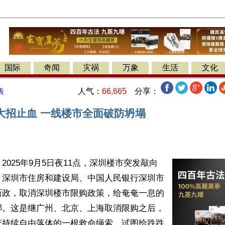
国际
奇闻
灾祸
万象
生活
文化
人气：
66,665
分享：
表
大招止血 一线楼市全面破防坍塌
2025年9月5日夜11点，深圳楼市突发敲向
，深圳市住房和建设局、中国人民银行深圳市
新政，取消深圳楼市限购政策，给奄奄一息的
绑。这是继广州、北京、上海取消限购之后，
产持续自由落体的一根救命绳索，试图给跌跌