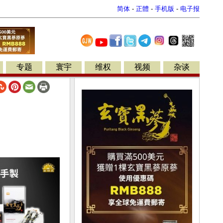
简体
-
正體
-
手机版
-
电子报
专题
寰宇
维权
视频
杂谈