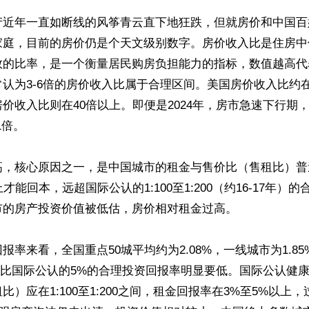
产近年一直如断线的风筝青云直下地狂跌，但就房价和中国百
家庭，目前的房价仍是个天文级别数字。房价收入比是住房中
数的比率，是一个衡量居民购房负担能力的指标，数值越高代
认为3-6倍的房价收入比属于合理区间。美国房价收入比约
价收入比则在40倍以上。即便是2024年，房市急速下行期
倍。

高，核心原因之一，是中国城市的租金与售价比（售租比）普
才能回本，远超国际公认的1:100至1:200（约16-17年）
的房产投资价值被低估，房价相对租金过高。

报率来看，全国重点50城平均约为2.08%，一线城市为1.8
这都比国际公认的5%的合理投资回报率明显要低。国际公认健
比）应在1:100至1:200之间，租金回报率在3%至5%以上