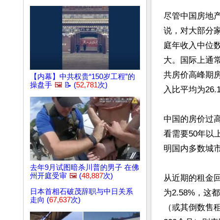
尽管中国房地
说，对大部分
庭年收入中位
大。国际上通常
共房价高峰期房
【内幕】中共权贵“150岁工程”的
操盘手
🖼️
📝 (
52,781
次)
入比平均为26.1
中国的房价过
看需要50年以上
明国内多数城市
去年9月试图暗杀川普的男子 在佛
州开庭受审
🖼️
(
48,887
次)
从近期的租金回
日本首相石破茂辞职与中日关系
为2.58%，
走向 (
67,637
次)
（或其倒数售租