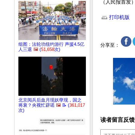
（人民报首发
文章网址: http://w
打印机版
组图：法轮功纽约游行 声援4.5亿
分享至：
人三退
🖼️
(
51,658
次)
北京阅兵后血月现妖孽现，国之
将衰？央视忙辟谣
🖼️
📝 (
361,017
次)
读者留言反馈