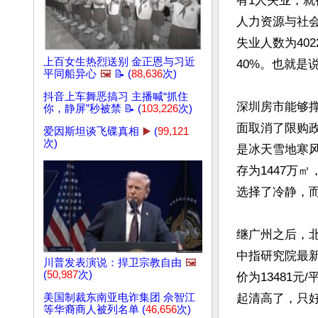
有1人失业，就
人力资源与社会
失业人数为40
上百女生热烈送别 金正恩与习近
40%。也就是
平同船异心
🖼️
📝 (
88,636
次)
抖音上车舞恶搞习 主播喊“抓住
深圳房市能够撑
你，静屏”秒被禁 📝 (
103,226
次)
面取消了限购
爱因斯坦谈飞碟真相
▶️
(
99,121
次)
是冰天雪地寒风
存为1447万
选择了冷静，
继广州之后，北
中指研究院最
川普发表演说：捍卫宗教自由
🖼️
(
50,987
次)
价为13481元
美国制裁东南亚电诈集团 佘智江
起清高了，只
等华裔商人被列名单 (
46,656
次)