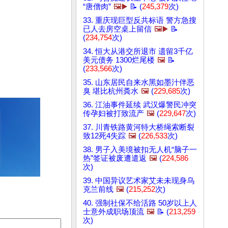
“唐僧肉”
🖼️▶️
📝 (
245,379
次)
33. 重庆现巨型反共标语 警方急搜
已人去房空桌上留信
🖼️▶️
📝
(
234,754
次)
34. 恒大从港交所退市 遗留3千亿
美元债务 1300烂尾楼
🖼️
📝
(
233,566
次)
35. 山东居民自来水黑如墨汁伴恶
臭 堪比杭州粪水
🖼️
(
229,685
次)
36. 江油事件延续 武汉爆警民冲突
传孕妇被打致流产
🖼️
(
229,647
次)
37. 川青铁路黄河特大桥绳索断裂
致12死4失踪
🖼️
(
226,533
次)
38. 男子入美境被扣无人机“脑子一
热”签证被废遭遣返
🖼️
(
224,586
次)
39. 中国异议艺术家艾未未现身乌
克兰前线
🖼️
(
215,252
次)
40. 强制社保不给活路 50岁以上人
士意外成职场顶流
🖼️
📝 (
213,259
次)