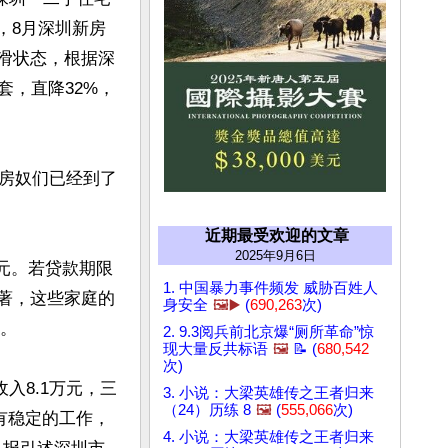
计，8月深圳新房
下滑状态，根据深
套，直降32%，
房奴们已经到了
近期最受欢迎的文章
2025年9月6日
万元。若贷款期限
1. 中国暴力事件频发 威胁百姓人
味著，这些家庭的
身安全
🖼️▶️
(
690,263
次)
。

2. 9.3阅兵前北京爆“厕所革命”惊
现大量反共标语
🖼️
📝 (
680,542
次)
入8.1万元，三
3. 小说：大梁英雄传之王者归来
（24）历练 8
🖼️
(
555,066
次)
有稳定的工作，
4. 小说：大梁英雄传之王者归来