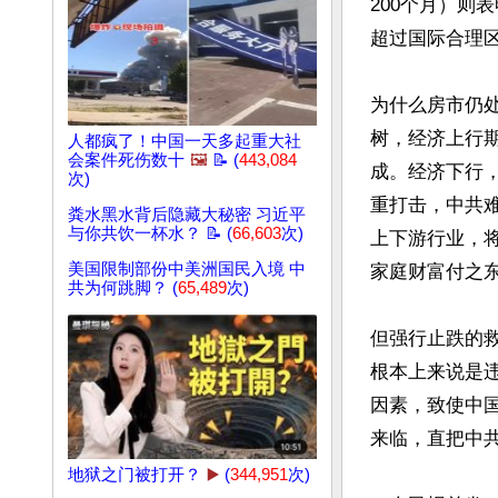
200个月）则
超过国际合理区
为什么房市仍
树，经济上行
人都疯了！中国一天多起重大社
会案件死伤数十
🖼️
📝 (
443,084
成。经济下行
次)
重打击，中共
粪水黑水背后隐藏大秘密 习近平
与你共饮一杯水？ 📝 (
66,603
次)
上下游行业，
美国限制部份中美洲国民入境 中
家庭财富付之
共为何跳脚？ (
65,489
次)
但强行止跌的
根本上来说是
因素，致使中
来临，直把中共
地狱之门被打开？
▶️
(
344,951
次)