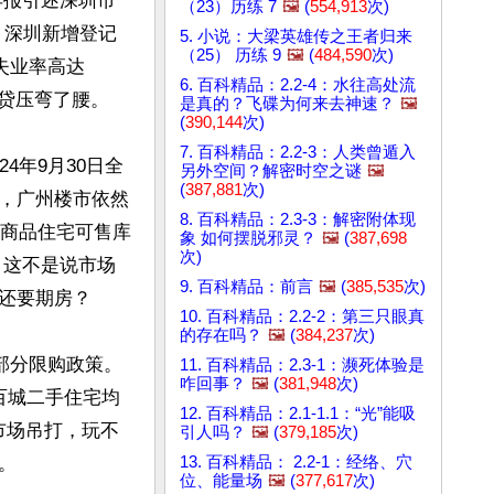
早报引述深圳市
（23）历练 7
🖼️
(
554,913
次)
，深圳新增登记
5. 小说：大梁英雄传之王者归来
（25） 历练 9
🖼️
(
484,590
次)
年失业率高达
6. 百科精品：2.2-4：水往高处流
贷压弯了腰。

是真的？飞碟为何来去神速？
🖼️
(
390,144
次)
7. 百科精品：2.2-3：人类曾遁入
4年9月30日全
另外空间？解密时空之谜
🖼️
(
387,881
次)
，广州楼市依然
8. 百科精品：2.3-3：解密附体现
州商品住宅可售库
象 如何摆脱邪灵？
🖼️
(
387,698
次)
。这不是说市场
9. 百科精品：前言
🖼️
(
385,535
次)
还要期房？

10. 百科精品：2.2-2：第三只眼真
的存在吗？
🖼️
(
384,237
次)
部分限购政策。
11. 百科精品：2.3-1：濒死体验是
咋回事？
🖼️
(
381,948
次)
百城二手住宅均
12. 百科精品：2.1-1.1：“光”能吸
受市场吊打，玩不
引人吗？
🖼️
(
379,185
次)


13. 百科精品： 2.2-1：经络、穴
位、能量场
🖼️
(
377,617
次)