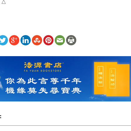
）△
ww.renminbao.com/rmb/articles/2025/9/7/92220.html
: