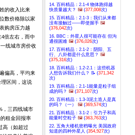
14. 百科精品：2.1-4 物体跑得越
姓的收入比来
快质量越大？
🖼️
(
377,008
次)
15. 百科精品：2.1-3：我们从来都
位数价格除以家
没有接触过——即使握手
🖼️
表购房压力越
(
376,042
次)
16. BBC：外星人很可能存在 但沟
在4倍左右，而中
通很困难
🖼️
(
376,026
次)
，一线城市房价收
17. 百科精品：2.1-2：阴阳、五
行、八卦都是什么意思？
🖼️
(
375,316
次)
18. 百科精品：1.2-2.1：这些机器
遍偏高，平均来
人想告诉我们什么？ 📝 (
371,342
次)
的合理区间，这说
19. 百科精品：2.1-1能量是粒子组
成的吗？
🖼️
(
371,107
次)
20. 百科精品：1.3-3泥土造人是真
的吗？（一）
🖼️
(
369,574
次)
5%，三四线城市
21. 百科精品：3.1-2：引力子和高
康的租金回报率
能量时空粒子
🖼️
(
363,763
次)
22. 五角大楼机密档曝光 美国政府
，过高（如超过
知道的四种外星人 (
354,927
次)