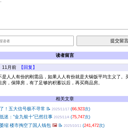
读者留言
11月前
【回复】
不是人人有份的刚需品，如果人人有份就是大锅饭平均主义了。
租房，保障房，有了足够的积蓄以后，再买商品房。
相关文章
了！五大信号极不寻常
📝
(
66,923
次)
2025/11/17
低迷：“金九银十”已然往事
(
75,747
次)
2025/11/4
萎缩 楼市掏空了国人钱包
🖼️
📝
(
241,472
次)
2025/10/11