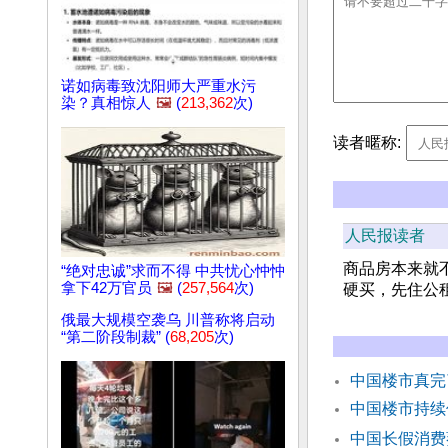
诺如病毒致沈阳师大严重水污
染？真相惊人
🖼️
(
213,362
次)
读者暱称:
人民报读者
商品房本来就
“绝对忠诚”求而不得 中共忧心忡忡
拿下42万官员
🖼️
(
257,564
次)
硬买，先住公
俄最大规模空袭乌 川普称将启动
“第二阶段制裁” (
68,205
次)
中国楼市真完
中国楼市持续
中国长假消费