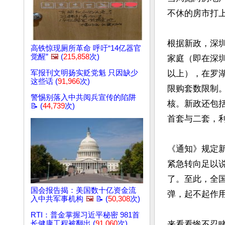
不休的房市打上
根据新政，深
高铁惊现厕所革命 呼吁“14亿器官
觉醒”
🖼️
(
215,858
次)
家庭（即在深
军报刊文明扬实贬党魁 只因缺少
以上），在罗
这些话 (
91,966
次)
限购套数限制
警惕别落入中共阅兵宣传的陷阱
核。新政还包
📝 (
44,739
次)
首套与二套，利
《通知》规定
紧急转向足以
了。至此，全
国会报告揭：美国数十亿资金流
弹，起不起作用
入中共军事机构
🖼️
📝 (
50,308
次)
RTI：普金掌握习近平秘密 981首
长健康工程被翻出 (
91,060
次)
来看看惨不忍睹