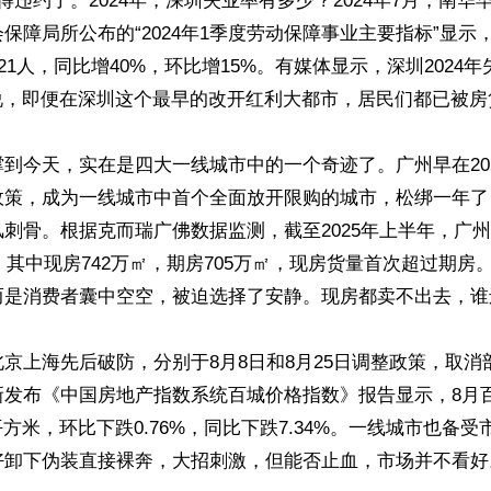
得违约了。2024年，深圳失业率有多少？2024年7月，南华
保障局所公布的“2024年1季度劳动保障事业主要指标”显示
221人，同比增40%，环比增15%。有媒体显示，深圳2024
说，即便在深圳这个最早的改开红利大都市，居民们都已被房
到今天，实在是四大一线城市中的一个奇迹了。广州早在202
政策，成为一线城市中首个全面放开限购的城市，松绑一年了
刺骨。根据克而瑞广佛数据监测，截至2025年上半年，广
㎡，其中现房742万㎡，期房705万㎡，现房货量首次超过期房
而是消费者囊中空空，被迫选择了安静。现房都卖不出去，谁
京上海先后破防，分别于8月8日和8月25日调整政策，取消
新发布《中国房地产指数系统百城价格指数》报告显示，8月
/平方米，环比下跌0.76%，同比下跌7.34%。一线城市也备
好卸下伪装直接裸奔，大招刺激，但能否止血，市场并不看好。