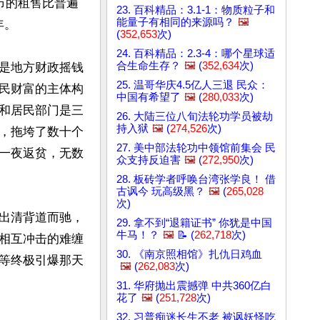
市的租售比普遍
23. 百科精品：3.1-1：物质粒子和
能量子有相同的来源吗？
🖼️
。

(
352,653
次)
24. 百科精品：2.3-4：哪个星球适
合生命生存？
🖼️
(
352,634
次)
是地方财政摇钱
25. 温哥华庆4.5亿人三退 民众：
民财富的主体构
中国有希望了
🖼️
(
280,033
次)
和居民部门是三
26. 大陆三位八旬法轮功学员被劫
持入狱
🖼️
(
274,526
次)
，拖垮了数十个
27. 美中部法轮功中领馆前集会 民
一夜返贫，无数
众支持反迫害
🖼️
(
272,950
次)
28. 板砖学者呼唤台湾张学良！ 借
古讽今 玩高级黑？
🖼️
(
265,028
次)
出清背道而驰，
29. 拿不到“退籍证书” 你犹是中国
牛马！？
🖼️
📝 (
262,718
次)
相互冲击的难缠
30. 《南京照相馆》扎仇日鸡血
等终极引爆那天
🖼️
(
262,083
次)
31. 华府抛出震撼弹 中共360亿白
花了
🖼️
(
251,728
次)
32. 习普痴迷长生不老 被讽妖怪吃