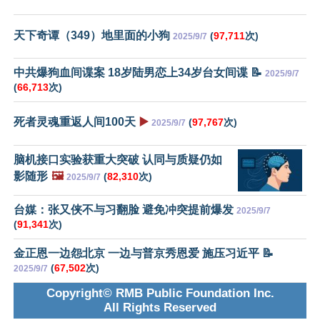
天下奇谭（349）地里面的小狗
(
97,711
次)
2025/9/7
中共爆狗血间谍案 18岁陆男恋上34岁台女间谍 📝
2025/9/7
(
66,713
次)
死者灵魂重返人间100天
▶️
(
97,767
次)
2025/9/7
脑机接口实验获重大突破 认同与质疑仍如
影随形
🖼️
(
82,310
次)
2025/9/7
台媒：张又侠不与习翻脸 避免冲突提前爆发
2025/9/7
(
91,341
次)
金正恩一边怨北京 一边与普京秀恩爱 施压习近平 📝
(
67,502
次)
2025/9/7
Copyright© RMB Public Foundation Inc.
All Rights Reserved