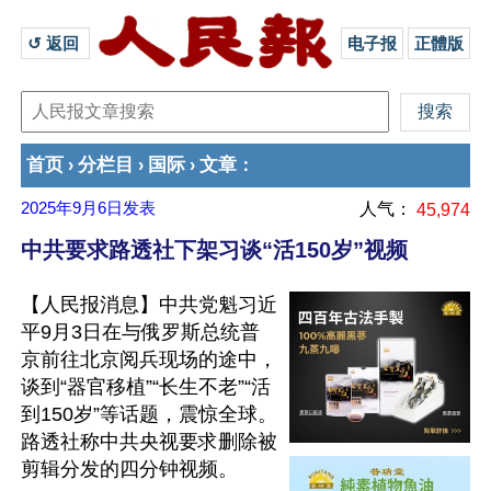
↺ 返回 
电子报
正體版
首页
分栏目
国际
文章
›
›
›
：
2025年9月6日
发表
人气：
45,974
中共要求路透社下架习谈“活150岁”视频
【人民报消息】中共党魁习近
平9月3日在与俄罗斯总统普
京前往北京阅兵现场的途中，
谈到“器官移植”“长生不老”“活
到150岁”等话题，震惊全球。
路透社称中共央视要求删除被
剪辑分发的四分钟视频。
