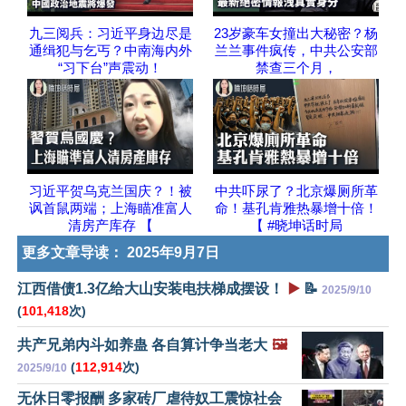
九三阅兵：习近平身边尽是
23岁豪车女撞出大秘密？杨
通缉犯与乞丐？中南海内外
兰兰事件疯传，中共公安部
“习下台”声震动！
禁查三个月，
习近平贺乌克兰国庆？！被
中共吓尿了？北京爆厕所革
讽首鼠两端；上海瞄准富人
命！基孔肯雅热暴增十倍！
清房产库存 【
【 #晓坤话时局
更多文章导读：
2025年9月7日
江西借债1.3亿给大山安装电扶梯成摆设！
▶️
📝
2025/9/10
(
101,418
次)
共产兄弟内斗如养蛊 各自算计争当老大
🖼️
(
112,914
次)
2025/9/10
无休日零报酬 多家砖厂虐待奴工震惊社会