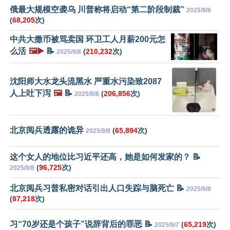
俄最大规模空袭乌 川普称将启动“第二阶段制裁”
2025/9/8
(
68,205
次)
中共大撒币被骂卖国 环卫工人月薪200元怎
么活
🖼️▶️
📝
(
210,232
次)
2025/9/8
沈阳师大水龙头流黑水 严重水污染致2087
人上吐下泻
🖼️
📝
(
206,856
次)
2025/9/8
北京阅兵透露的诡异
(
65,894
次)
2025/9/8
这个女人的地位比习近平还高，她是如何发家的？ 📝
(
96,725
次)
2025/9/8
北京阅兵习普私密对话引出人口失踪与脑死亡 📝
2025/9/8
(
87,218
次)
习“70岁还是个孩子”说辞背后的罪恶 📝
(
65,219
次)
2025/9/7