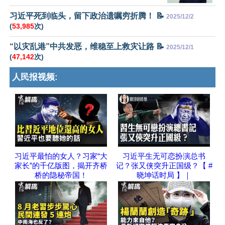
习近平死到临头，留下政治遗嘱穷折腾！ 📝
2025/12/2
(
53,985
次)
“以灾乱港”中共发恶，维稳至上救灾让路 📝
2025/12/1
(
47,142
次)
人民报视频:
习近平最怕的女人？习家“大
习近平生无可恋扮演总书
家长”的千亿版图，揭开齐桥
记？张又侠突升正国级？【 #
桥的隐秘帝国！
晓坤话时局 】｜