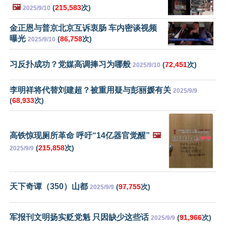
🖼️
(
215,583
次)
2025/9/10
金正恩与普京北京互诉衷肠 车内密谈视频
曝光
(
86,758
次)
2025/9/10
习反扑成功？党媒高调捧习为哪般
(
72,451
次)
2025/9/10
李明祥将代替刘建超？被重用疑与彭丽媛有关
2025/9/9
(
68,933
次)
高铁惊现厕所革命 呼吁“14亿器官觉醒”
🖼️
(
215,858
次)
2025/9/9
天下奇谭（350）山都
(
97,755
次)
2025/9/9
军报刊文明扬实贬党魁 只因缺少这些话
(
91,966
次)
2025/9/9