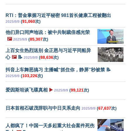
RTI：普金掌握习近平秘密 981首长健康工程被翻出
(
91,060
次)
2025/9/9
他们异口同声地说：被中共制裁倍感光荣
🖼️
(
85,307
次)
2025/9/9
上百女生热烈送别 金正恩与习近平同船异
心
🖼️
📝
(
88,636
次)
2025/9/9
抖音上车舞恶搞习 主播喊“抓住你，静屏”秒被禁 📝
(
103,226
次)
2025/9/9
爱因斯坦谈飞碟真相
▶️
(
99,121
次)
2025/9/9
日本首相石破茂辞职与中日关系走向
(
67,637
次)
2025/9/9
人都疯了！中国一天多起重大社会案件死伤