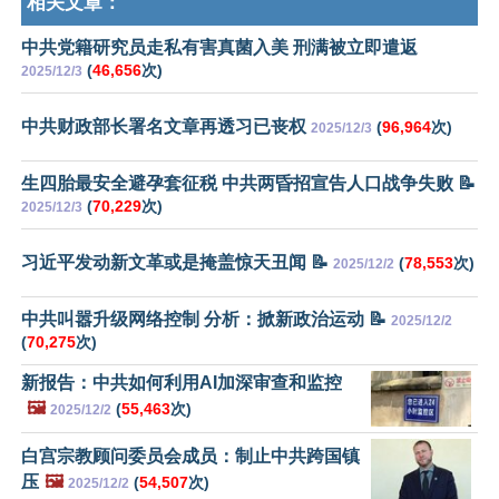
相关文章：
中共党籍研究员走私有害真菌入美 刑满被立即遣返
(
46,656
次)
2025/12/3
中共财政部长署名文章再透习已丧权
(
96,964
次)
2025/12/3
生四胎最安全避孕套征税 中共两昏招宣告人口战争失败 📝
(
70,229
次)
2025/12/3
习近平发动新文革或是掩盖惊天丑闻 📝
(
78,553
次)
2025/12/2
中共叫嚣升级网络控制 分析：掀新政治运动 📝
2025/12/2
(
70,275
次)
新报告：中共如何利用AI加深审查和监控
🖼️
(
55,463
次)
2025/12/2
白宫宗教顾问委员会成员：制止中共跨国镇
压
🖼️
(
54,507
次)
2025/12/2