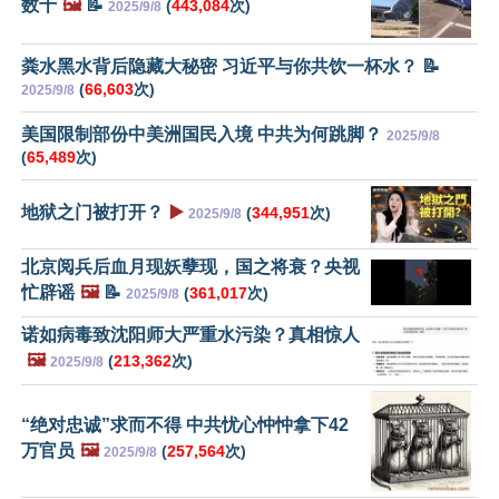
数十
🖼️
📝
(
443,084
次)
2025/9/8
粪水黑水背后隐藏大秘密 习近平与你共饮一杯水？ 📝
(
66,603
次)
2025/9/8
美国限制部份中美洲国民入境 中共为何跳脚？
2025/9/8
(
65,489
次)
地狱之门被打开？
▶️
(
344,951
次)
2025/9/8
北京阅兵后血月现妖孽现，国之将衰？央视
忙辟谣
🖼️
📝
(
361,017
次)
2025/9/8
诺如病毒致沈阳师大严重水污染？真相惊人
🖼️
(
213,362
次)
2025/9/8
“绝对忠诚”求而不得 中共忧心忡忡拿下42
万官员
🖼️
(
257,564
次)
2025/9/8