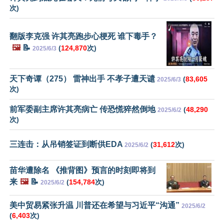
次)
翻版李克强 许其亮跑步心梗死 谁下毒手？
🖼️
📝
(
124,870
次)
2025/6/3
天下奇谭（275） 雷神出手 不孝子遭天谴
(
83,605
2025/6/3
次)
前军委副主席许其亮病亡 传恐慌猝然倒地
(
48,290
2025/6/2
次)
三连击：从吊销签证到断供EDA
(
31,612
次)
2025/6/2
苗华遭除名 《推背图》预言的时刻即将到
来
🖼️
📝
(
154,784
次)
2025/6/2
美中贸易紧张升温 川普还在希望与习近平“沟通”
2025/6/2
(
6,403
次)