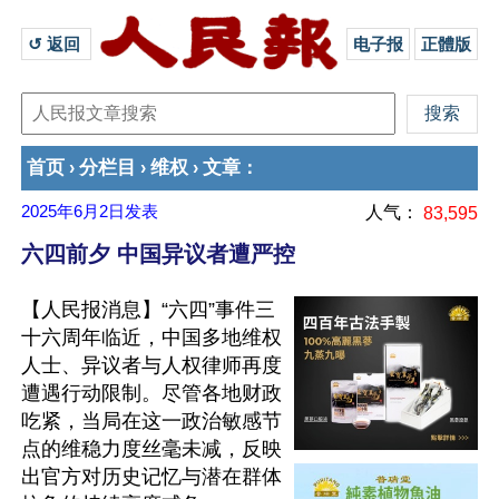
↺ 返回 
电子报
正體版
首页
分栏目
维权
文章
›
›
›
：
2025年6月2日
发表
人气：
83,595
六四前夕 中国异议者遭严控
【人民报消息】“六四”事件三
十六周年临近，中国多地维权
人士、异议者与人权律师再度
遭遇行动限制。尽管各地财政
吃紧，当局在这一政治敏感节
点的维稳力度丝毫未减，反映
出官方对历史记忆与潜在群体