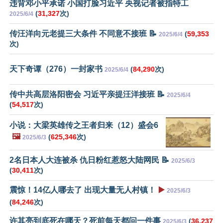
违背邓小平承诺 小国打脸习近平 央视记者被指特工
(
31,327
次)
2025/6/4
传汪洋向元老提三大条件 不同意不接班 📝
(
59,353
2025/6/4
次)
天下奇谭（276）一封家书
(
84,290
次)
2025/6/4
传中共高层洛阳密会 习近平亲提汪洋接班 📝
2025/6/4
(
54,517
次)
小说：大梁英雄传之王者归来（12）盛会6
🖼️
(
625,346
次)
2025/6/3
2名日本人大连被杀 仇日粉红惹怒大陆网民 📝
2025/6/3
(
30,411
次)
震惊！14亿人哪去了 出现大量无人村镇！
▶️
2025/6/3
(
84,246
次)
许其亮到底死在哪天？死前每天都问一件事
(
36,237
2025/6/3