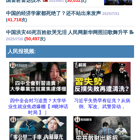
国雷射雷达技术
🖼️
(
30,032
次)
2025/8/1
中国的经济学家都死绝了？还不站出来发声
2025/7/31
(
41,718
次)
中国洪灾40死百姓欲哭无泪 人民网新华网照旧歌舞升平 📝
(
50,497
次)
2025/7/30
人民报视频:
四中全会对习追责？大学毕
习近平失势早有征兆？从病
业生就业焦虑爆棚【 #晓坤话
倒、军改、武警异动，
时局 】｜