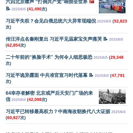
六四北京噤声 “打倒共产党”响彻全世界
🖼️
📝
(
41,490
次)
2025/6/5
习近平失权？会见白俄总统六大异常现端倪
(
52,823
2025/6/5
次)
传汪洋点名秦刚复出 习近平见温家宝失声痛哭 📝
2025/6/5
(
62,854
次)
二十年前的“换脸手术” 为何令人细思极恐
(
29,348
2025/6/5
次)
习近平诡异露面 中共准官宣习时代落幕 📝
(
47,791
2025/6/5
次)
64幸存者解密 北京戒严后天安门广场的来
信
(
42,098
次)
2025/6/4
习近平已转移最高权力？中南海改朝换代八大证据
2025/6/4
(
60,827
次)