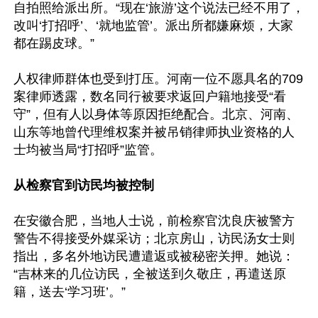
自拍照给派出所。“现在‘旅游’这个说法已经不用了，
改叫‘打招呼’、‘就地监管’。派出所都嫌麻烦，大家
都在踢皮球。”

人权律师群体也受到打压。河南一位不愿具名的709
案律师透露，数名同行被要求返回户籍地接受“看
守”，但有人以身体等原因拒绝配合。北京、河南、
山东等地曾代理维权案并被吊销律师执业资格的人
士均被当局“打招呼”监管。

从检察官到访民均被控制
在安徽合肥，当地人士说，前检察官沈良庆被警方
警告不得接受外媒采访；北京房山，访民汤女士则
指出，多名外地访民遭遣返或被秘密关押。她说：
“吉林来的几位访民，全被送到久敬庄，再遣送原
籍，送去‘学习班’。”
