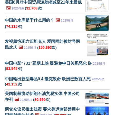
美国6月对中国贸易逆差缩减至21年来最低
🖼️
(
32,708
次)
2025/8/6
中国的水库是干什么用的？
🖼️
2025/8/5
(
74,115
次)
发视频惊现六四坦克人 爱国网红被封号网
民欢庆
🖼️
(
150,693
次)
2025/8/4
中国电影“731”延期上映 疑避免中日关系恶化 📝
2025/8/4
(
93,545
次)
中国输出新型毒品0.4 毫克致命 欧洲已数百人死
2025/8/2
(
42,152
次)
美国制裁协助伊朗石油贸易实体 中国公司
在列
🖼️
(
30,590
次)
2025/8/1
两党众议员推出法案 要求美运输部禁用中