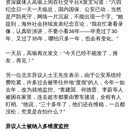
资深媒体人高瑜上周在社交平台X发文写道：“六四
纪念日一天一天临近，国内国保、公安已动，当然
是严防死守，网络一片沉寂，不能出现一个字。”她
提到，海外社会持续发表纪念言论，“我在忙著看录
像，认真听演讲，不要小看36年——毕竟过了30
年、又过了35年，哪怕只多一年，也会有变化。”

一天后，高瑜再次发文：“今天已经不能发了，推
友，再见！”

另一位北京异议人士王先生表示，由于公安系统经
费吃紧，许多过去被带往外地“度假”的人，今年一如
去年，改为就地监控。“查建国、何德普、李蔚等人
被困在家里，连去超市都要由警车接送，全程有人
盯梢。”他说，“三十多年了，他们还在维稳，一点都
没松，究竟是在怕什么？”

异议人士被纳入多维度监控