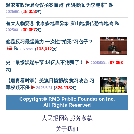
温家宝政治局会议拍案而起“代胡报仇 为李翻案” 📝
(
18,353
次)
2025/6/1
有大人物要悬 北京多地呈异象 唐山地震传恐怖地鸣 📝
(
30,057
次)
2025/6/1
他是反习最猛势力 一次性“拍死”习包子？
🖼️
📝
(
138,012
次)
2025/6/1
史上最惨淡端午节 14亿人不消费了！
▶️
(
87,053
2025/5/31
次)
【唐青看时事】美澳日模拟战 抗习攻台 习
军权疑不保
▶️
(
324,113
次)
2025/5/31
Copyright© RMB Public Foundation Inc.
All Rights Reserved
人民报网站服务条款
关于我们