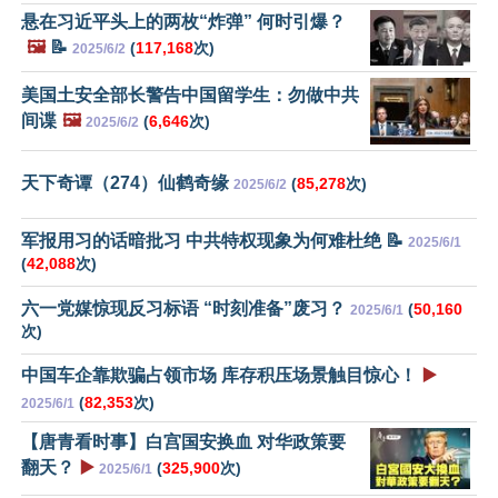
悬在习近平头上的两枚“炸弹” 何时引爆？
🖼️
📝
(
117,168
次)
2025/6/2
美国土安全部长警告中国留学生：勿做中共
间谍
🖼️
(
6,646
次)
2025/6/2
天下奇谭（274）仙鹤奇缘
(
85,278
次)
2025/6/2
军报用习的话暗批习 中共特权现象为何难杜绝 📝
2025/6/1
(
42,088
次)
六一党媒惊现反习标语 “时刻准备”废习？
(
50,160
2025/6/1
次)
中国车企靠欺骗占领市场 库存积压场景触目惊心！
▶️
(
82,353
次)
2025/6/1
【唐青看时事】白宫国安换血 对华政策要
翻天？
▶️
(
325,900
次)
2025/6/1