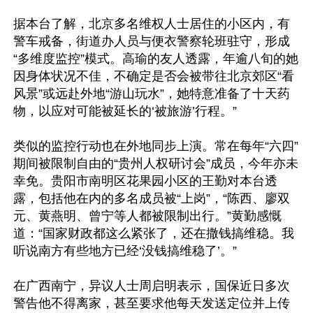
据本台了解，北京多名维权人士居住的小区内，有
警车戒备，街道办人员与便衣警察轮班驻守，形成
“多维度监控”模式。高瑜的友人透露，年逾八旬的她
因身体状况不佳，不确定是否会被带往北京郊区“看
风景”或远赴外地“游山玩水”，她特意准备了十天药
物，以应对可能被延长的‘被旅游’行程。”

类似的监控行动也在外地同步上演。常在每年“六四”
期间被限制自由的“贵州人权研讨会”成员，今年亦未
幸免。贵阳市南明区花果园小区的王勤对本台透
露，包括他在内的多名成员被“上岗”，“陈西、廖双
元、黄燕明、曾宁等人都被限制出行。”黄勤感慨
道：“国家财政都这么紧张了，还在撒钱搞维稳。我
听说南方有些地方已经‘没钱搞维稳了’。”

在广西南宁，异议人士周启明表示，国保近日多次
警告他不得离家，甚至要求他每天发送定位并上传