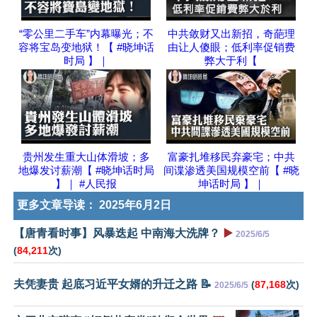
“零公里二手车”内幕曝光；不
中共敛财又出新招，奇葩理
容将宝岛变地狱！【 #晓坤话
由让人傻眼；低利率促销费
时局 】｜
弊大于利【
贵州发生重大山体滑坡；多
富豪扎堆移民弃豪宅；中共
地爆发讨薪潮【 #晓坤话时局
间谍渗透美国规模空前【 #晓
】｜ #人民报
坤话时局 】｜
更多文章导读：
2025年6月2日
【唐青看时事】风暴迭起 中南海大洗牌？
▶️
2025/6/5
(
84,211
次)
夫凭妻贵 起底习近平女婿的升迁之路 📝
(
87,168
次)
2025/6/5