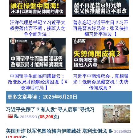
汪洋代理总书记？习近平大
普京忘记习近平生日？习不
权旁落传言不断，接班人之
再是普京好兄弟；张又侠推
争全面升温！
翻习近平军改【
中国留学生面临间谍疑云；
习近平中南海密会，真相曝
改变政局才能解经济困境【 #
光！低调会见藏玄机！失势
晓坤话时局 】｜
传闻成真？
更多文章导读：
2025年6月20日
习近平失踪了？有人发“寻人启事”寻找习
🖼️
📝
(
65,209
次)
2025/6/23
美国开炸 以军包围哈梅内伊匿藏处 塔利班倒戈 📝
2025/6/23
(
12,610
次)