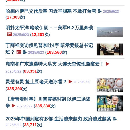
哈梅内伊已交代后事 习近平胆寒 不敢打台湾 📝
2025/6/23
(
17,303
次)
明扑太平洋 暗攻伊朗－－美军B-2万里奔袭
🖼️
(
12,261
次)
2025/6/23
丁薛祥突访俄见普京吐4字 暗示要接总书记
班？
🖼️
📝
(
163,560
次)
2025/6/23
湖南和广东遭遇特大洪灾 大连天空惊现窟窿云！
▶️
(
83,351
次)
2025/6/22
灵璧有灵 抢土豆老天送冰雹？
▶️
2025/6/22
(
335,390
次)
【唐青看时事】川普震撼时刻 以伊三场战
争
▶️
(
335,330
次)
2025/6/22
2025年中国到底有多惨 生活越来越穷 政府越过越紧 📝
(
33,711
次)
2025/6/22