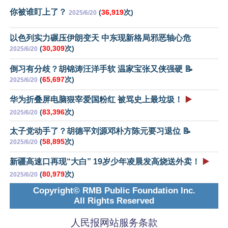
你被谁盯上了？
(
36,919
次)
2025/6/20
以色列实力碾压伊朗变天 中东现新格局邪恶轴心危
(
30,309
次)
2025/6/20
倒习有分歧？胡锦涛汪洋手软 温家宝张又侠强硬 📝
(
65,697
次)
2025/6/20
华为折叠屏电脑狠宰爱国粉红 被骂史上最垃圾！
▶️
(
83,396
次)
2025/6/20
太子党动手了？胡德平刘源邓朴方陈元要习退位 📝
(
58,895
次)
2025/6/20
新疆高速口再现“大白” 19岁少年凌晨发高烧送外卖！
▶️
(
80,979
次)
2025/6/20
Copyright© RMB Public Foundation Inc.
All Rights Reserved
人民报网站服务条款