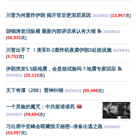
川普为何轰炸伊朗 揭开背后更深层原因
(
13,967
次)
2025/6/22
胡锦涛老泪纵横 最新内部讲话承认有大错 📝
2025/6/22
(
68,935
次)
川普出手了 ！美军B-2轰炸机夜袭伊朗3处核设施
2025/6/22
(
9,752
次)
伊朗突发5.5级地震，会是核试验吗？地震专家回应 📝
(
32,110
次)
2025/6/22
天下奇谭（288）雷神纠错
(
85,498
次)
2025/6/22
一个灵验的魔咒：中共挺谁谁死
🖼️
(
59,684
次)
2025/6/21
习出席中亚峰会暗藏惊天秘密--准备出逃之路
2025/6/21
(
53,097
次)