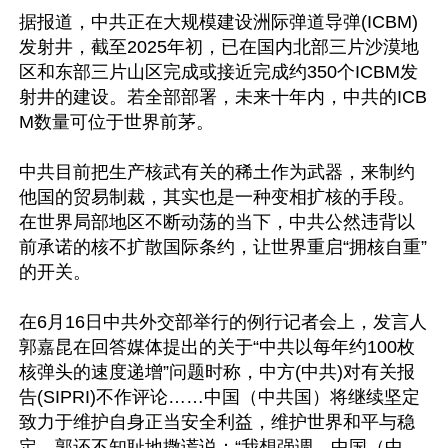
据报道，中共正在大规模建设洲际弹道导弹(ICBM)
发射井，截至2025年初，已在国内北部三片沙漠地
区和东部三片山区完成或接近完成约350个ICBM发
射井的建设。若全部部署，未来十年内，中共的ICB
M数量可位于世界前茅。

中共目前把生产核武有关的稀土作为武器，来制约
他国的贸易制裁，其实也是一种变相扩核的手段。
在世界局部地区不断动荡的当下，中共公然违背以
前承诺的核不扩散国际条约，让世界重启“拥核自重”
的开关。

在6月16日中共外交部举行的例行记者会上，发言人
郭嘉昆在回答媒体提出的关于“中共以每年约100枚
核弹头的速度递增”问题时称，中方(中共)对有关报
告(SIPRI)不作评论……中国（中共国）将继续坚定
致力于维护自身正当安全利益，维护世界和平与稳
定。郭还不知耻地撒谎说：“我想强调，中国（中