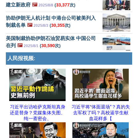
建立新政府
🖼️
(
33,377
次)
2025/8/8
协助伊朗无人机计划 中港台公司被美列入
制裁名单
🖼️
(
30,355
次)
2025/8/3
美国制裁协助伊朗石油贸易实体 中国公司
在列
🖼️
(
30,590
次)
2025/8/1
人民报视频:
习近平出访哈萨克斯坦真身
习近平将“体面退场”？真的失
还是替身？党媒集体失图、
去军权了吗？高校逼学生献
纯一斋密会、
血花样多【