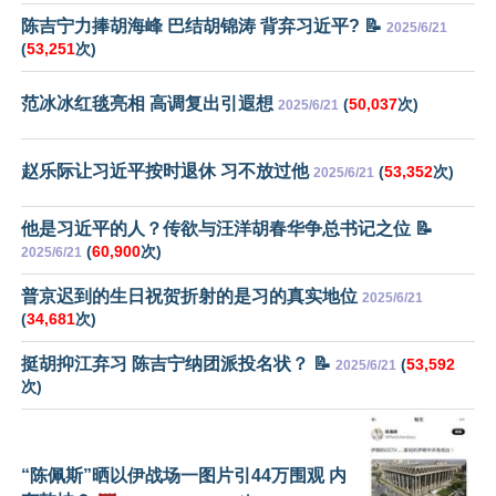
陈吉宁力捧胡海峰 巴结胡锦涛 背弃习近平? 📝
2025/6/21
(
53,251
次)
范冰冰红毯亮相 高调复出引遐想
(
50,037
次)
2025/6/21
赵乐际让习近平按时退休 习不放过他
(
53,352
次)
2025/6/21
他是习近平的人？传欲与汪洋胡春华争总书记之位 📝
(
60,900
次)
2025/6/21
普京迟到的生日祝贺折射的是习的真实地位
2025/6/21
(
34,681
次)
挺胡抑江弃习 陈吉宁纳团派投名状？ 📝
(
53,592
2025/6/21
次)
“陈佩斯”晒以伊战场一图片引44万围观 内