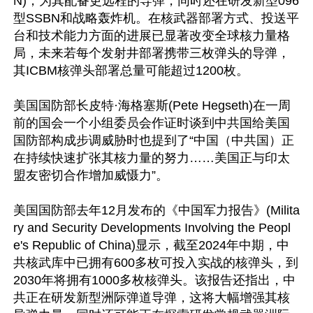
N)，为其配备更远程的导弹，同时还在研发新型096
型SSBN和战略轰炸机。在核武器部署方式、投送平
台和技术能力方面的进展已显著改变全球核力量格
局，未来若每个发射井部署携带三枚弹头的导弹，
其ICBM核弹头部署总量可能超过1200枚。

美国国防部长皮特·海格塞斯(Pete Hegseth)在一周
前的国会一个小组委员会作证时谈到中共国给美国
国防部构成步调威胁时也提到了“中国（中共国）正
在持续快速扩张其核力量的努力……美国正与印太
盟友密切合作增加威慑力”。

美国国防部去年12月发布的《中国军力报告》(Milita
ry and Security Developments Involving the Peopl
e's Republic of China)显示，截至2024年中期，中
共核武库中已拥有600多枚可投入实战的核弹头，到
2030年将拥有1000多枚核弹头。该报告还指出，中
共正在研发新型洲际弹道导弹，这将大幅增强其核