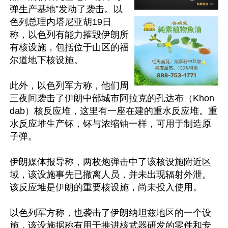
弹生产基地”发动了袭击。以
色列总理内塔尼亚胡19日
称，以色列有能力摧毁伊朗所
有核设施，包括位于山区的福
尔道地下核设施。

此外，以色列军方称，他们周
三夜间袭击了伊朗中部城市阿拉克的孔达布（Khon
dab）核反应堆，这里有一座在建的重水反应堆。重
水反应堆生产钚，钚与浓缩铀一样，可用于制造原
子弹。

伊朗媒体报导称，两枚炮弹击中了该核设施附近区
域，该设施事先已撤离人员，并未出现辐射外泄。
该反应堆是伊朗的重要核设施，尚未投入使用。

以色列军方称，也袭击了伊朗纳坦兹地区的一个设
施，该设施据称有用于推进核武器研发的零件和专