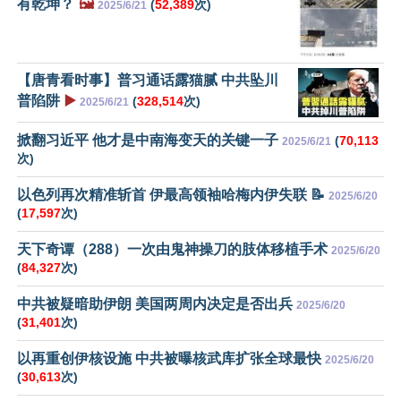
有乾坤？
🖼️
(
52,389
次)
2025/6/21
【唐青看时事】普习通话露猫腻 中共坠川
普陷阱
▶️
(
328,514
次)
2025/6/21
掀翻习近平 他才是中南海变天的关键一子
(
70,113
2025/6/21
次)
以色列再次精准斩首 伊最高领袖哈梅内伊失联 📝
2025/6/20
(
17,597
次)
天下奇谭（288）一次由鬼神操刀的肢体移植手术
2025/6/20
(
84,327
次)
中共被疑暗助伊朗 美国两周内决定是否出兵
2025/6/20
(
31,401
次)
以再重创伊核设施 中共被曝核武库扩张全球最快
2025/6/20
(
30,613
次)