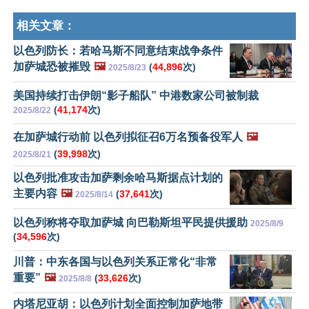
相关文章：
以色列防长：若哈马斯不同意结束战争条件
加萨城恐被摧毁
🖼️
(
44,896
次)
2025/8/23
美国持续打击伊朗“影子船队” 中港数家公司被制裁
(
41,174
次)
2025/8/22
在加萨城行动前 以色列拟征召6万名预备役军人
🖼️
(
39,998
次)
2025/8/21
以色列批准攻击加萨剩余哈马斯据点计划的
主要内容
🖼️
(
37,641
次)
2025/8/14
以色列称将夺取加萨城 向巴勒斯坦平民提供援助
2025/8/9
(
34,596
次)
川普：中东各国与以色列关系正常化“非常
重要”
🖼️
(
33,626
次)
2025/8/8
内塔尼亚胡：以色列计划全面控制加萨地带