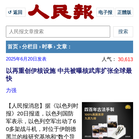
↺ 返回 
电子报
正體版
首页
分栏目
时事
文章
›
›
›
：
2025年6月20日
发表
人气：
30,613
以再重创伊核设施 中共被曝核武库扩张全球最
快
力强
【人民报消息】据《以色列时
报》20日报道，以色列国防
军表示，以色列空军出动了6
0多架战斗机，对位于伊朗德
黑兰的核研究基地和“数个导