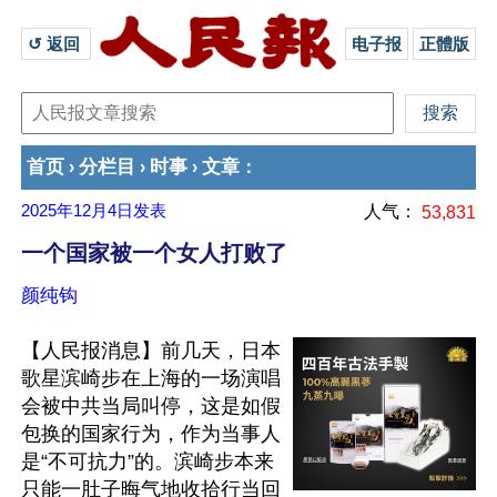
↺ 返回 
电子报
正體版
首页
分栏目
时事
文章
›
›
›
：
2025年12月4日
发表
人气：
53,831
一个国家被一个女人打败了
颜纯钩
【人民报消息】前几天，日本
歌星滨崎步在上海的一场演唱
会被中共当局叫停，这是如假
包换的国家行为，作为当事人
是“不可抗力”的。滨崎步本来
只能一肚子晦气地收拾行当回