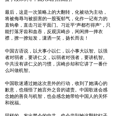
最后，这是一次策略上的大翻转，化被动为主动，
将被侮辱与被损害的一股冤郁气，化作一记有力的
直钩拳，直击习近平面门。习近平“声都冇得声”，只
能打落牙齿和血吞，反观滨崎步，闲闲掸一掸衣
襟，撩一撩短发，潇洒一笑，扬长而去！

中国古语说，以大事小以仁，以小事大以智。以强
者对弱者，要讲仁义，以弱者对强者，要讲机智。
中共没有讲仁义的习惯，滨崎步却和它讲了一番什
么叫做机智。

中国歌迷通过她这次意外的行动，收到了她满心的
歉意，也领悟了她言外之音的谴责。中国歌迷会感
念她的善良与机智，也会感念她带给中国人的关怀
和祝福。

同样的，发出禁令的中共，也会尝到她这颗软钉子