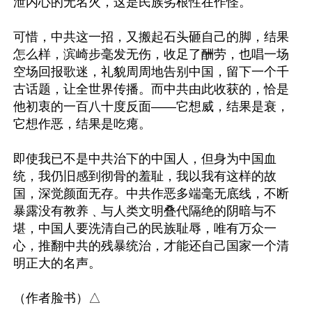
泄内心的无名火，这是民族劣根性在作怪。

可惜，中共这一招，又搬起石头砸自己的脚，结果
怎么样，滨崎步毫发无伤，收足了酬劳，也唱一场
空场回报歌迷，礼貌周周地告别中国，留下一个千
古话题，让全世界传播。而中共由此收获的，恰是
他初衷的一百八十度反面——它想威，结果是衰，
它想作恶，结果是吃瘪。

即使我已不是中共治下的中国人，但身为中国血
统，我仍旧感到彻骨的羞耻，我以我有这样的故
国，深觉颜面无存。中共作恶多端毫无底线，不断
暴露没有教养﹑与人类文明叠代隔绝的阴暗与不
堪，中国人要洗清自己的民族耻辱，唯有万众一
心，推翻中共的残暴统治，才能还自己国家一个清
明正大的名声。
