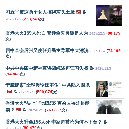
习近平被这两个女人搞得灰头土脸
🖼️
📝
(
233,748
次)
2025/12/5
香港大火159人死亡 警钟全失灵疑是人为
(
88,175
2025/12/5
次)
四中全会后张又侠张升民主导军中大清洗
(
74,199
2025/12/4
次)
中共中央四中精神宣讲团综述再证习失权 📝
2025/12/3
(
94,868
次)
于朦胧案“全球舆论压不住” 中共陷入困境
🖼️
📝
(
509,874
次)
2025/12/3
香港大火“头七”全城悲哀 百余人罹难是献
祭？
🖼️
📝
(
263,817
次)
2025/12/3
香港大火升至156人死 李家超被呛为何不下台？ 📝
(
89,470
次)
2025/12/3