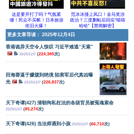
这是要开打了吗？气氛紧
范冰冰撞上风口！金马奖涉
绷！民众不买帐！日本旅游
政治？三度删帖后回应“嘻嘻
依旧火爆！
哈哈”【禁闻解密】
更多文章导读：
2025年12月4日
香港诡异天空令人惊叹 习近平难逃“天索”
🖼️
📝
(
224,385
次)
2025/12/7
田海蓉逼于朦胧到绝境 陷害军后代真凶曝
光
🖼️
📝
(
226,837
次)
2025/12/7
天下奇谭(427) 清朝徇私枉法的各级官员被冤魂索命
(
85,274
次)
2025/12/7
天下奇谭(426) 当法师遇到小孩
(
66,710
次)
2025/12/7