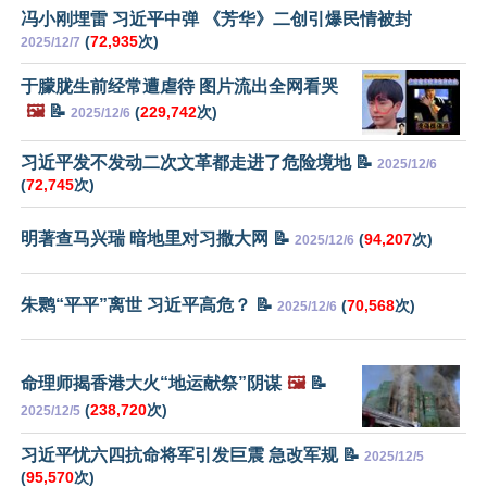
冯小刚埋雷 习近平中弹 《芳华》二创引爆民情被封
(
72,935
次)
2025/12/7
于朦胧生前经常遭虐待 图片流出全网看哭
🖼️
📝
(
229,742
次)
2025/12/6
习近平发不发动二次文革都走进了危险境地 📝
2025/12/6
(
72,745
次)
明著查马兴瑞 暗地里对习撒大网 📝
(
94,207
次)
2025/12/6
朱鹮“平平”离世 习近平高危？ 📝
(
70,568
次)
2025/12/6
命理师揭香港大火“地运献祭”阴谋
🖼️
📝
(
238,720
次)
2025/12/5
习近平忧六四抗命将军引发巨震 急改军规 📝
2025/12/5
(
95,570
次)