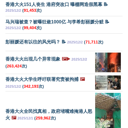
香港大火151人丧生 港府突改口 曝棚网造假黑幕 📝
(
91,453
次)
2025/12/2
马兴瑞被查？被曝狂敛1000亿 与李希彭丽媛分赃 📝
(
99,404
次)
2025/12/2
彭丽媛还有以往的风光吗？ 📝
(
71,711
次)
2025/12/2
香港大火出现几个异常现象
🖼️▶️
2025/12/2
(
263,424
次)
香港大火大学生呼吁联署究责被拘捕
🖼️
(
342,193
次)
2025/12/2
香港大火全民找真相，政府堵嘴难掩港人怒
火
🖼️
(
259,962
次)
2025/12/1