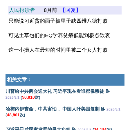
人民报读者
8月前
【回复】
只能说习近贫的面子被里子缺四维八德打败
可见土草包们的EQ学养贫瘠低能到极点欸哀
这一小撮人在最短的时间里被二个女人打败
相关文章：
川普给中共两会送大礼 习近平现在看谁都像叛徒 📝
(
50,810
次)
2026/3/1
哈梅内伊丧命，中共害怕， 中国人吁美国复制 📝
2026/3/1
(
48,801
次)
习近平已成国家发展的最大负担 📝
(
36,186
次)
2026/3/1