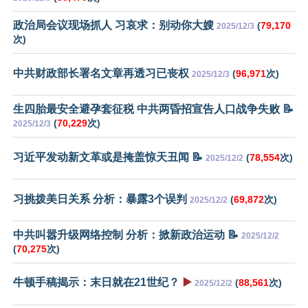
政治局会议现场抓人 习哀求：别动你大嫂
(
79,170
2025/12/3
次)
中共财政部长署名文章再透习已丧权
(
96,971
次)
2025/12/3
生四胎最安全避孕套征税 中共两昏招宣告人口战争失败 📝
(
70,229
次)
2025/12/3
习近平发动新文革或是掩盖惊天丑闻 📝
(
78,554
次)
2025/12/2
习挑拨美日关系 分析：暴露3个误判
(
69,872
次)
2025/12/2
中共叫嚣升级网络控制 分析：掀新政治运动 📝
2025/12/2
(
70,275
次)
牛顿手稿揭示：末日就在21世纪？
▶️
(
88,561
次)
2025/12/2