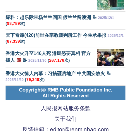
爆料：赵乐际带杨兰兰回国 假兰兰留澳洲 📝
2025/12/1
(
98,789
次)
天下奇谭(420)前世在宗教裁判所工作 今生承果报
2025/12/1
(
87,339
次)
香港大火升至146人死 港民怒要真相 官方
抓人
🖼️
📝
(
267,178
次)
2025/11/30
香港大火惊人内幕：习搞砸房地产 中共国安放火 📝
(
79,346
次)
2025/11/30
Copyright© RMB Public Foundation Inc.
All Rights Reserved
人民报网站服务条款
关于我们
反馈信箱：
editor@renminbao.com