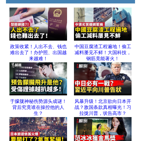
政策收紧！人出不去、钱也
中国豆腐渣工程遍地！偷工
难出去了！办护照、出国越
减料屡见不鲜！大国科技，
来越难！
钢筋竟能著火！
于朦胧神秘伤势源头成谜！
风暴升级！北京欲向日本开
背后究竟谁在操控他的人
战？敌国条款真相曝光！习
生？
拉拢川普，状告高市？