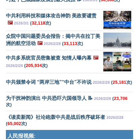
中共利用科技和媒体攻击神韵 美政要谴责
🖼️
(
32,118
次)
2026/3/1
众院中国问题委员会报告：揭中共在拉丁美
洲的航空活动
🖼️
(
33,113
次)
2026/2/28
中共多系统官员密集被查 知情人曝内幕
🖼️
(
205,934
次)
2026/2/28
中共颁禁令词 “两岸三地”“中台”不许说
(
25,181
次)
2026/2/28
为干扰神韵演出 中共恐吓六国领导人 📝
(
23,706
2026/2/28
次)
《读卖新闻》社论砲轰中共是战后秩序破坏者
2026/2/28
(
65,002
次)
人民报视频: