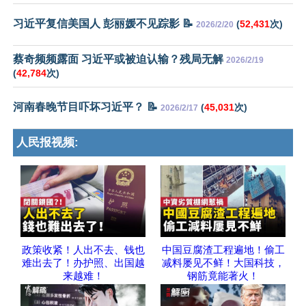
习近平复信美国人 彭丽媛不见踪影 📝
(
52,431
次)
2026/2/20
蔡奇频频露面 习近平或被迫认输？残局无解
2026/2/19
(
42,784
次)
河南春晚节目吓坏习近平？ 📝
(
45,031
次)
2026/2/17
人民报视频:
政策收紧！人出不去、钱也
中国豆腐渣工程遍地！偷工
难出去了！办护照、出国越
减料屡见不鲜！大国科技，
来越难！
钢筋竟能著火！