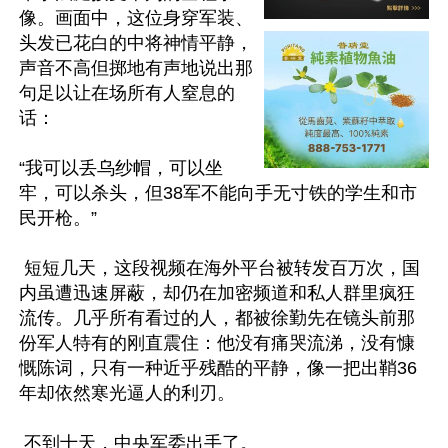
像。画面中，这位身穿军装、
头发已花白的中将神情平静，
声音不高但掷地有声地说出那
句足以让在场所有人窒息的
话：

“我可以丢乌纱帽，可以坐
牢，可以杀头，但38军不能向手无寸铁的学生和市
民开枪。”

 短短几天，这段视频在海外平台被转发百万次，国
内虽遭迅速屏蔽，却仍在加密频道和私人群里疯狂
流传。几乎所有看过的人，都被徐勤先在镜头前那
份军人特有的刚直震住：他没有痛哭流涕，没有慷
慨陈词，只有一种近乎残酷的平静，像一把出鞘36
年却依然寒光逼人的利刃。

 不到十天，中央军委出手了。
