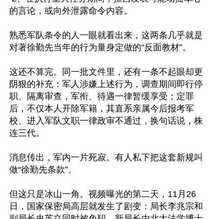
的言论，或向外泄露命令内容。

熟悉军队条令的人一眼就看出来，这两条几乎就是
对著徐勤先当年的行为量身定做的“反面教材”。

这还不算完。同一批文件里，还有一条不起眼却更
阴狠的补充：军人涉嫌上述行为，调查期间即行停
职、隔离审查，军衔、待遇一律暂缓享受；定罪
后，不仅本人开除军籍，其直系亲属今后报考军
校、进入军队文职一律政审不通过，换句话说，株
连三代。

消息传出，军内一片死寂。有人私下把这套新规叫
做“徐勤先条款”。

但这只是冰山一角。视频曝光的第二天，11月26
日，国家保密局高层就发生了剧变：局长李兆宗和
副局长史英立同时被免职，新局长由北大法学博士