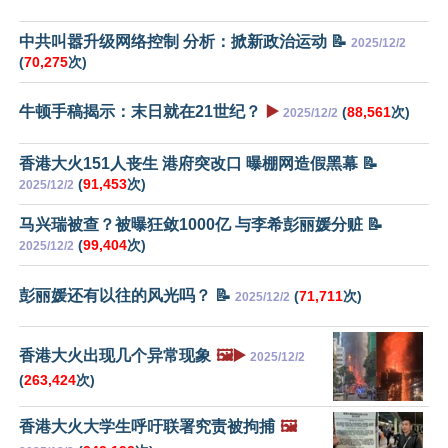
中共叫嚣升级网络控制 分析：掀新政治运动 📝
2025/12/2
(
70,275
次)
牛顿手稿揭示：末日就在21世纪？
▶️
(
88,561
次)
2025/12/2
香港大火151人丧生 港府突改口 曝棚网造假黑幕 📝
(
91,453
次)
2025/12/2
马兴瑞被查？被曝狂敛1000亿 与李希彭丽媛分赃 📝
(
99,404
次)
2025/12/2
彭丽媛还有以往的风光吗？ 📝
(
71,711
次)
2025/12/2
香港大火出现几个异常现象
🖼️▶️
2025/12/2
(
263,424
次)
香港大火大学生呼吁联署究责被拘捕
🖼️