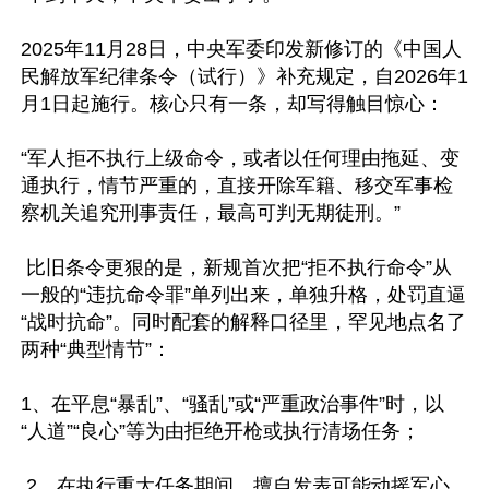
2025年11月28日，中央军委印发新修订的《中国人
民解放军纪律条令（试行）》补充规定，自2026年1
月1日起施行。核心只有一条，却写得触目惊心：

“军人拒不执行上级命令，或者以任何理由拖延、变
通执行，情节严重的，直接开除军籍、移交军事检
察机关追究刑事责任，最高可判无期徒刑。”

 比旧条令更狠的是，新规首次把“拒不执行命令”从
一般的“违抗命令罪”单列出来，单独升格，处罚直逼
“战时抗命”。同时配套的解释口径里，罕见地点名了
两种“典型情节”：

1、在平息“暴乱”、“骚乱”或“严重政治事件”时，以
“人道”“良心”等为由拒绝开枪或执行清场任务；

 2、在执行重大任务期间，擅自发表可能动摇军心