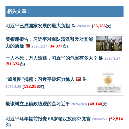
相关文章：
习近平已成国家发展的最大负担 📝
(
36,186
次)
2026/3/1
美智库报告：习近平对军队清洗引发对其能
力的质疑
🖼️
(
34,377
次)
2026/2/27
一人不死，万人难逃，习近平的危害有多大？ 📝
2026/2/27
(
51,674
次)
“蜂巢图”揭秘：习近平破坏力惊人
🖼️
📝
(
132,286
次)
2026/2/26
最该树立正确政绩观的是习近平
(
48,140
次)
2026/2/24
习近平马年提前报丧 68岁老汉放倒37党官
(
52,514
2026/2/21
次)