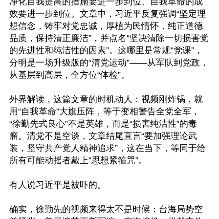
净化自我提高的措施要进一步到位、自我革命的成
效要进一步到位。文章中，习近平反复强调“坚定理
想信念，铸牢对党忠诚，厚植为民情怀，纯正道德
品质，保持清正廉洁”，并点名“坚决清除一切损害党
的先进性和纯洁性的因素”。这哪里是常规“党课”，
分明是一场升级版的“清党运动”——从军队到党政，
从基层到高层，全方位“体检”。

外界解读，这篇文章的时机动人：视频刚炸锅，就
用“自我革命”大旗压阵，等于变相警告全党全军，
“徐勤先式良心”不是英雄，而是“损害纯洁性”的毒
瘤。清党不是空谈，文章结尾直言“要加强理论武
装，坚守共产党人精神追求”，这在当下，等同于给
所有可能动摇者戴上“思想紧箍咒”。

有人说习近平是被吓的。

确实，徐勤先的视频来得太不是时候：台海局势空