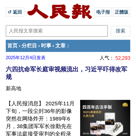
↺ 返回 
电子报
正體版
首页
分栏目
时事
文章
›
›
›
：
2025年12月4日
发表
人气：
52,293
六四抗命军长庭审视频流出，习近平吓得改军
规
新高地
【人民报消息】 2025年11月
下旬，一段尘封36年的影像
突然在网络炸开：1989年6
月，38集团军军长徐勤先在
军事法庭接受审判的全程录