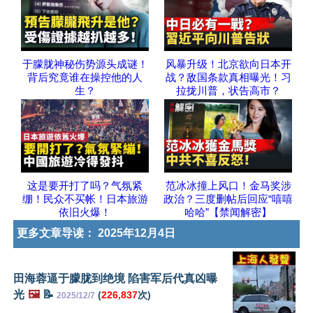
于朦胧神秘伤势源头成谜！
风暴升级！北京欲向日本开
背后究竟谁在操控他的人
战？敌国条款真相曝光！习
生？
拉拢川普，状告高市？
这是要开打了吗？气氛紧
范冰冰撞上风口！金马奖涉
绷！民众不买帐！日本旅游
政治？三度删帖后回应“嘻嘻
依旧火爆！
哈哈”【禁闻解密】
更多文章导读：
2025年12月4日
田海蓉逼于朦胧到绝境 陷害军后代真凶曝
光
🖼️
📝
(
226,837
次)
2025/12/7