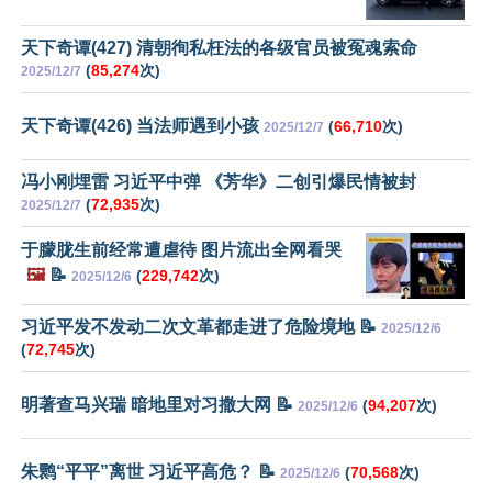
天下奇谭(427) 清朝徇私枉法的各级官员被冤魂索命
(
85,274
次)
2025/12/7
天下奇谭(426) 当法师遇到小孩
(
66,710
次)
2025/12/7
冯小刚埋雷 习近平中弹 《芳华》二创引爆民情被封
(
72,935
次)
2025/12/7
于朦胧生前经常遭虐待 图片流出全网看哭
🖼️
📝
(
229,742
次)
2025/12/6
习近平发不发动二次文革都走进了危险境地 📝
2025/12/6
(
72,745
次)
明著查马兴瑞 暗地里对习撒大网 📝
(
94,207
次)
2025/12/6
朱鹮“平平”离世 习近平高危？ 📝
(
70,568
次)
2025/12/6