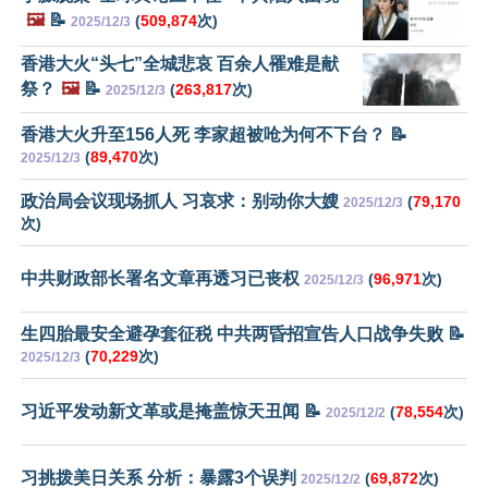
🖼️
📝
(
509,874
次)
2025/12/3
香港大火“头七”全城悲哀 百余人罹难是献
祭？
🖼️
📝
(
263,817
次)
2025/12/3
香港大火升至156人死 李家超被呛为何不下台？ 📝
(
89,470
次)
2025/12/3
政治局会议现场抓人 习哀求：别动你大嫂
(
79,170
2025/12/3
次)
中共财政部长署名文章再透习已丧权
(
96,971
次)
2025/12/3
生四胎最安全避孕套征税 中共两昏招宣告人口战争失败 📝
(
70,229
次)
2025/12/3
习近平发动新文革或是掩盖惊天丑闻 📝
(
78,554
次)
2025/12/2
习挑拨美日关系 分析：暴露3个误判
(
69,872
次)
2025/12/2