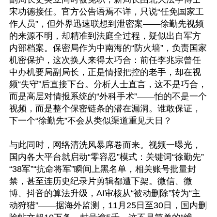
宋功德接任。官方公告语焉不详，只说“任免国家工
作人员”，但外界迅速联想到泄密案——徐勤先视频
的来源不明，却精准到法庭全过程，疑似出自军方
内部档案。保密局作为中南海的“防火墙”，负责国家
机密保护，这次换人来得太巧合：前任李兆宗曾任
中办机要局副局长，正是情报把控的老手，却在视
频“失守”后直接下台。分析人士直言，这不是巧合，
而是高层对情报系统的“外科手术”——怕的不是一个
视频，而是整个保密链条的潜在漏洞。谁敢保证，
下一个“徐勤先”不会从类似渠道重见天日？

与此同时，网络清洗风暴席卷而来。视频一曝光，
国内各大平台就启动“零容忍”模式：关键词“徐勤先”
“38军”“抗命将军”瞬间上黑名单，相关账号批量封
禁，甚至连历史纪录片剪辑都遭下架。微信、微
博、抖音的算法升级，AI审核从“被动删除”转为“主
动狩猎”——据海外监测，11月25日至30日，国内删