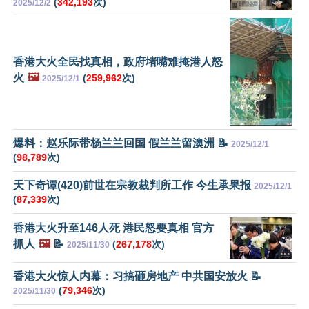
(
342,193
次)
2025/12/2
香港大火全民找真相，政府堵嘴难掩港人怒
火
🖼️
(
259,962
次)
2025/12/1
爆料：赵乐际带杨兰兰回国 假兰兰留澳洲 📝
2025/12/1
(
98,789
次)
天下奇谭(420)前世在宗教裁判所工作 今生承果报
2025/12/1
(
87,339
次)
香港大火升至146人死 港民怒要真相 官方
抓人
🖼️
📝
(
267,178
次)
2025/11/30
香港大火惊人内幕：习搞砸房地产 中共国安放火 📝
(
79,346
次)
2025/11/30