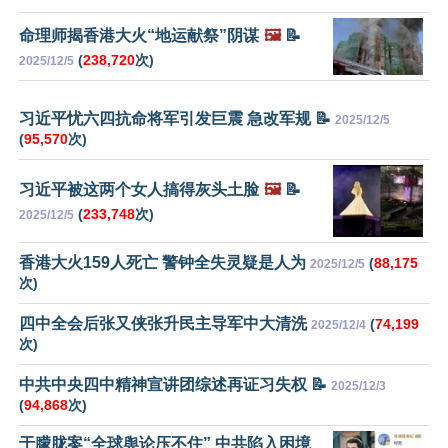
命理师揭香港大火“地运献祭”阴谋
🖼️
📝
(
238,720
次)
2025/12/5
习近平忧六四抗命将军引发巨震 急改军规 📝
2025/12/5
(
95,570
次)
习近平被这两个女人搞得灰头土脸
🖼️
📝
(
233,748
次)
2025/12/5
香港大火159人死亡 警钟全失灵疑是人为
(
88,175
2025/12/5
次)
四中全会后张又侠张升民主导军中大清洗
(
74,199
2025/12/4
次)
中共中央四中精神宣讲团综述再证习失权 📝
2025/12/3
(
94,868
次)
于朦胧案“全球舆论压不住” 中共陷入困境