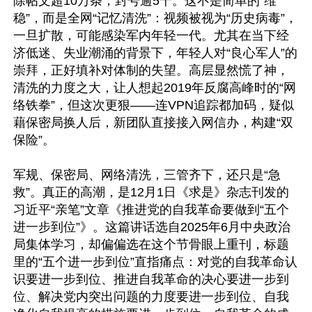
除帖文超10万条，封号逾5千。这不是简单的“维
稳”，而是全网“记忆清洗”：视频被视为“历史病毒”，
一旦扩散，可能感染军内年轻一代。尤其在当下经
济低迷、失业潮涌的背景下，年轻人对“良心军人”的
崇拜，正好填补对体制的失望。高层显然慌了神，
清洗的力度之大，让人想起2019年反腐高峰时的“网
络铁拳”，但这次更狠——连VPN追踪都加码，疑似
藉保密局换人后，新团队直接接入网信办，构建“双
保险”。

军规、保密局、网络清洗，三管齐下，还只是“急
救”。真正的高潮，是12月1日《求是》杂志刊发的
习近平“亲笔”文章《推进党的自我革命要做到“五个
进一步到位”》。这篇讲话选自2025年6月中央政治
局集体学习，却偏偏选在这个节骨眼上重刊，标题
里的“五个进一步到位”直指痛点：对党的自我革命认
识要进一步到位、推进自我革命的决心要进一步到
位、解决党内突出问题的力度要进一步到位、自我