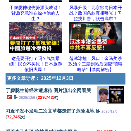
于朦胧神秘伤势源头成谜！
风暴升级！北京欲向日本开
背后究竟谁在操控他的人
战？敌国条款真相曝光！习
生？
拉拢川普，状告高市？
这是要开打了吗？气氛紧
范冰冰撞上风口！金马奖涉
绷！民众不买帐！日本旅游
政治？三度删帖后回应“嘻嘻
依旧火爆！
哈哈”【禁闻解密】
更多文章导读：
2025年12月3日
于朦胧生前经常遭虐待 图片流出全网看哭
🖼️
📝
(
229,742
次)
2025/12/6
习近平发不发动二次文革都走进了危险境地 📝
2025/12/6
(
72,745
次)