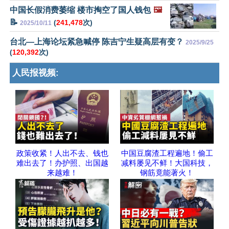
中国长假消费萎缩 楼市掏空了国人钱包
🖼️
📝
(
241,478
次)
2025/10/11
台北—上海论坛紧急喊停 陈吉宁生疑高层有变？
2025/9/25
(
120,392
次)
人民报视频:
政策收紧！人出不去、钱也
中国豆腐渣工程遍地！偷工
难出去了！办护照、出国越
减料屡见不鲜！大国科技，
来越难！
钢筋竟能著火！