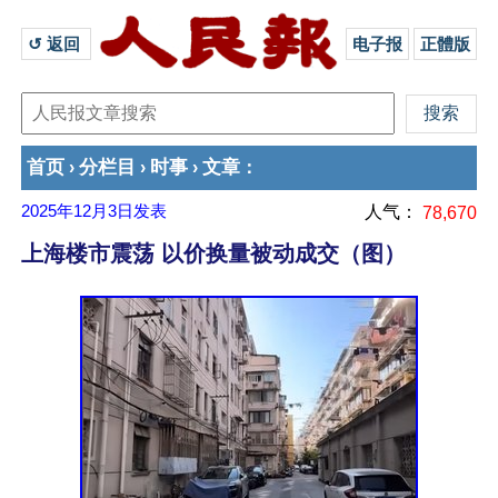
↺ 返回 
电子报
正體版
首页
分栏目
时事
文章
›
›
›
：
2025年12月3日
发表
人气：
78,670
上海楼市震荡 以价换量被动成交（图）