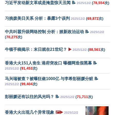
习近平发动新文革或是掩盖惊天丑闻 📝
(
78,554
次)
2025/12/2
习挑拨美日关系 分析：暴露3个误判
(
69,872
次)
2025/12/2
中共叫嚣升级网络控制 分析：掀新政治运动 📝
2025/12/2
(
70,275
次)
牛顿手稿揭示：末日就在21世纪？
▶️
(
88,561
次)
2025/12/2
香港大火151人丧生 港府突改口 曝棚网造假黑幕 📝
(
91,453
次)
2025/12/2
马兴瑞被查？被曝狂敛1000亿 与李希彭丽媛分赃 📝
(
99,404
次)
2025/12/2
彭丽媛还有以往的风光吗？ 📝
(
71,711
次)
2025/12/2
香港大火出现几个异常现象
🖼️▶️
2025/12/2