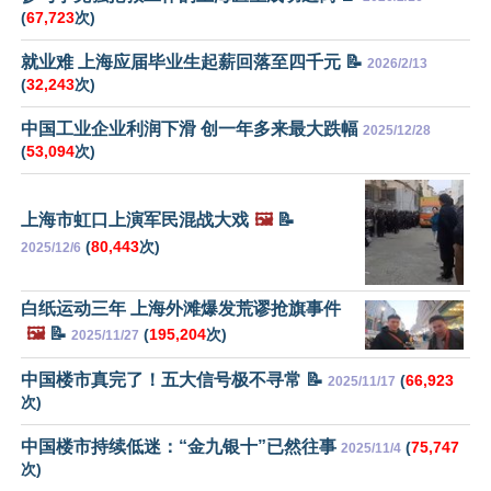
(
67,723
次)
就业难 上海应届毕业生起薪回落至四千元 📝
2026/2/13
(
32,243
次)
中国工业企业利润下滑 创一年多来最大跌幅
2025/12/28
(
53,094
次)
上海市虹口上演军民混战大戏
🖼️
📝
(
80,443
次)
2025/12/6
白纸运动三年 上海外滩爆发荒谬抢旗事件
🖼️
📝
(
195,204
次)
2025/11/27
中国楼市真完了！五大信号极不寻常 📝
(
66,923
2025/11/17
次)
中国楼市持续低迷：“金九银十”已然往事
(
75,747
2025/11/4
次)