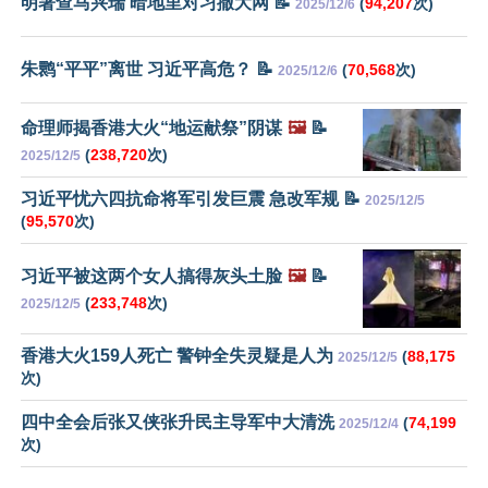
明著查马兴瑞 暗地里对习撒大网 📝
(
94,207
次)
2025/12/6
朱鹮“平平”离世 习近平高危？ 📝
(
70,568
次)
2025/12/6
命理师揭香港大火“地运献祭”阴谋
🖼️
📝
(
238,720
次)
2025/12/5
习近平忧六四抗命将军引发巨震 急改军规 📝
2025/12/5
(
95,570
次)
习近平被这两个女人搞得灰头土脸
🖼️
📝
(
233,748
次)
2025/12/5
香港大火159人死亡 警钟全失灵疑是人为
(
88,175
2025/12/5
次)
四中全会后张又侠张升民主导军中大清洗
(
74,199
2025/12/4
次)