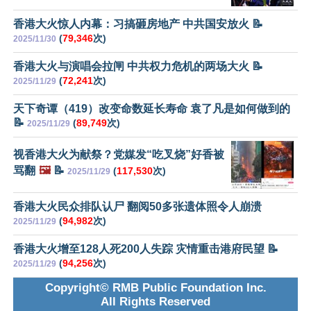
香港大火惊人内幕：习搞砸房地产 中共国安放火 📝
(
79,346
次)
2025/11/30
香港大火与演唱会拉闸 中共权力危机的两场大火 📝
(
72,241
次)
2025/11/29
天下奇谭（419）改变命数延长寿命 袁了凡是如何做到的
📝
(
89,749
次)
2025/11/29
视香港大火为献祭？党媒发“吃叉烧”好香被
骂翻
🖼️
📝
(
117,530
次)
2025/11/29
香港大火民众排队认尸 翻阅50多张遗体照令人崩溃
(
94,982
次)
2025/11/29
香港大火增至128人死200人失踪 灾情重击港府民望 📝
(
94,256
次)
2025/11/29
Copyright© RMB Public Foundation Inc.
All Rights Reserved