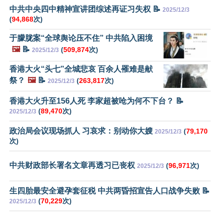
中共中央四中精神宣讲团综述再证习失权 📝
2025/12/3
(
94,868
次)
于朦胧案“全球舆论压不住” 中共陷入困境
🖼️
📝
(
509,874
次)
2025/12/3
香港大火“头七”全城悲哀 百余人罹难是献
祭？
🖼️
📝
(
263,817
次)
2025/12/3
香港大火升至156人死 李家超被呛为何不下台？ 📝
(
89,470
次)
2025/12/3
政治局会议现场抓人 习哀求：别动你大嫂
(
79,170
2025/12/3
次)
中共财政部长署名文章再透习已丧权
(
96,971
次)
2025/12/3
生四胎最安全避孕套征税 中共两昏招宣告人口战争失败 📝
(
70,229
次)
2025/12/3