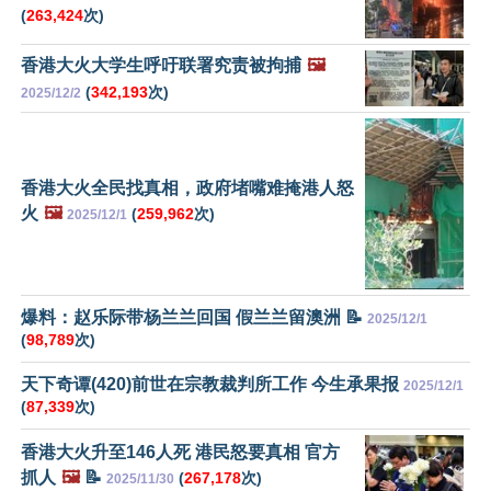
(
263,424
次)
香港大火大学生呼吁联署究责被拘捕
🖼️
(
342,193
次)
2025/12/2
香港大火全民找真相，政府堵嘴难掩港人怒
火
🖼️
(
259,962
次)
2025/12/1
爆料：赵乐际带杨兰兰回国 假兰兰留澳洲 📝
2025/12/1
(
98,789
次)
天下奇谭(420)前世在宗教裁判所工作 今生承果报
2025/12/1
(
87,339
次)
香港大火升至146人死 港民怒要真相 官方
抓人
🖼️
📝
(
267,178
次)
2025/11/30