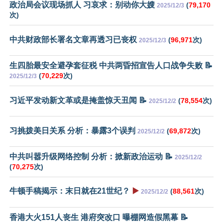
政治局会议现场抓人 习哀求：别动你大嫂
(
79,170
2025/12/3
次)
中共财政部长署名文章再透习已丧权
(
96,971
次)
2025/12/3
生四胎最安全避孕套征税 中共两昏招宣告人口战争失败 📝
(
70,229
次)
2025/12/3
习近平发动新文革或是掩盖惊天丑闻 📝
(
78,554
次)
2025/12/2
习挑拨美日关系 分析：暴露3个误判
(
69,872
次)
2025/12/2
中共叫嚣升级网络控制 分析：掀新政治运动 📝
2025/12/2
(
70,275
次)
牛顿手稿揭示：末日就在21世纪？
▶️
(
88,561
次)
2025/12/2
香港大火151人丧生 港府突改口 曝棚网造假黑幕 📝