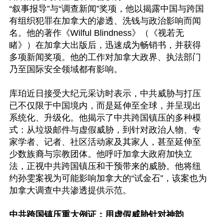
“叙事报导”与“调查新闻”奖项，他以揭露中国与跨国
有组织犯罪在加拿大的渗透、洗钱与政治影响而闻
名。他的著作《Wilful Blindness》（《视若无
睹》）在加拿大出版后，迅速成为畅销书，并获得
多项新闻奖项。他的工作对加拿大政界、执法部门
乃至国际安全领域都有影响。

库珀近日接受大纪元采访时表示，中共威胁与打压
已不仅限于中国境内，而是延伸至全球，并呈现出
系统化、升级化。他揭示了中共跨国镇压的多种模
式：从垃圾邮件与虚假威胁，到针对政治人物、专
家学者、记者、社区活动家及其家人，甚至延伸至
少数族裔与宗教团体。他呼吁加拿大政府加快立
法，正视中共跨国镇压和干预带来的威胁。他将纽
约孙雯案视为可能影响加拿大的“试金石”，该案也为
加拿大调查中共渗透提供示范。

中共跨国镇压重大例证：用虚假威胁针对神韵