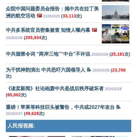
众院中国问题委员会报告：揭中共在拉丁美
洲的航空活动
🖼️
(
33,113
次)
2026/2/28
中共多系统官员密集被查 知情人曝内幕
🖼️
(
205,934
次)
2026/2/28
中共颁禁令词 “两岸三地”“中台”不许说
(
25,181
次)
2026/2/28
为干扰神韵演出 中共恐吓六国领导人 📝
(
23,706
2026/2/28
次)
《读卖新闻》社论砲轰中共是战后秩序破坏者
2026/2/28
(
65,002
次)
重磅！苹果等科技巨头被警告，中共或2027年攻台 📝
(
49,628
次)
2026/2/27
人民报视频: