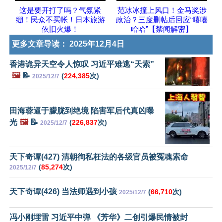
这是要开打了吗？气氛紧
范冰冰撞上风口！金马奖涉
绷！民众不买帐！日本旅游
政治？三度删帖后回应“嘻嘻
依旧火爆！
哈哈”【禁闻解密】
更多文章导读：
2025年12月4日
香港诡异天空令人惊叹 习近平难逃“天索”
🖼️
📝
(
224,385
次)
2025/12/7
田海蓉逼于朦胧到绝境 陷害军后代真凶曝
光
🖼️
📝
(
226,837
次)
2025/12/7
天下奇谭(427) 清朝徇私枉法的各级官员被冤魂索命
(
85,274
次)
2025/12/7
天下奇谭(426) 当法师遇到小孩
(
66,710
次)
2025/12/7
冯小刚埋雷 习近平中弹 《芳华》二创引爆民情被封