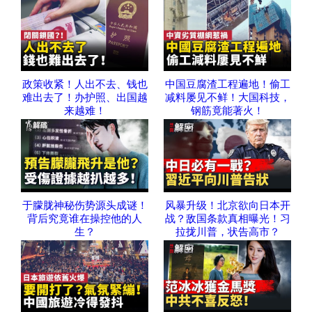
政策收紧！人出不去、钱也
中国豆腐渣工程遍地！偷工
难出去了！办护照、出国越
减料屡见不鲜！大国科技，
来越难！
钢筋竟能著火！
于朦胧神秘伤势源头成谜！
风暴升级！北京欲向日本开
背后究竟谁在操控他的人
战？敌国条款真相曝光！习
生？
拉拢川普，状告高市？