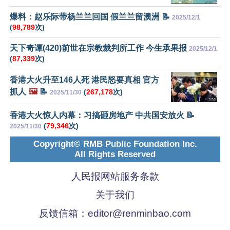
爆料：赵乐际带杨兰兰回国 假兰兰留澳洲 📝
2025/12/1
(
98,789
次)
天下奇谭(420)前世在宗教裁判所工作 今生承果报
2025/12/1
(
87,339
次)
香港大火升至146人死 港民怒要真相 官方
抓人
🖼️
📝
(
267,178
次)
2025/11/30
香港大火惊人内幕：习搞砸房地产 中共国安放火 📝
(
79,346
次)
2025/11/30
Copyright© RMB Public Foundation Inc.
All Rights Reserved
人民报网站服务条款
关于我们
反馈信箱：
editor@renminbao.com