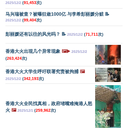
(
91,453
次)
2025/12/2
马兴瑞被查？被曝狂敛1000亿 与李希彭丽媛分赃 📝
(
99,404
次)
2025/12/2
彭丽媛还有以往的风光吗？ 📝
(
71,711
次)
2025/12/2
香港大火出现几个异常现象
🖼️▶️
2025/12/2
(
263,424
次)
香港大火大学生呼吁联署究责被拘捕
🖼️
(
342,193
次)
2025/12/2
香港大火全民找真相，政府堵嘴难掩港人怒
火
🖼️
(
259,962
次)
2025/12/1