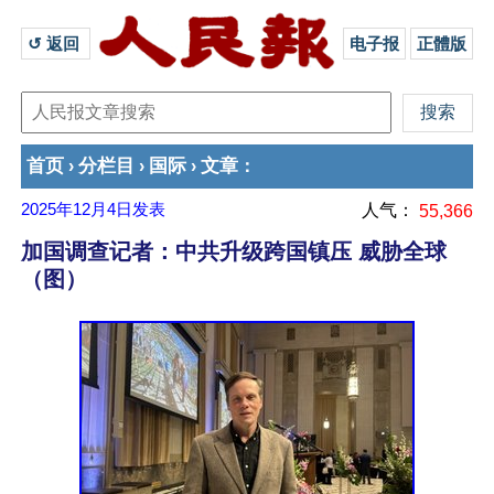
↺ 返回 
电子报
正體版
首页
分栏目
国际
文章
›
›
›
：
2025年12月4日
发表
人气：
55,366
加国调查记者：中共升级跨国镇压 威胁全球
（图）