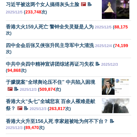
习近平被这两个女人搞得灰头土脸
🖼️
📝
(
233,748
次)
2025/12/5
香港大火159人死亡 警钟全失灵疑是人为
(
88,175
2025/12/5
次)
四中全会后张又侠张升民主导军中大清洗
(
74,199
2025/12/4
次)
中共中央四中精神宣讲团综述再证习失权 📝
2025/12/3
(
94,868
次)
于朦胧案“全球舆论压不住” 中共陷入困境
🖼️
📝
(
509,874
次)
2025/12/3
香港大火“头七”全城悲哀 百余人罹难是献
祭？
🖼️
📝
(
263,817
次)
2025/12/3
香港大火升至156人死 李家超被呛为何不下台？ 📝
(
89,470
次)
2025/12/3