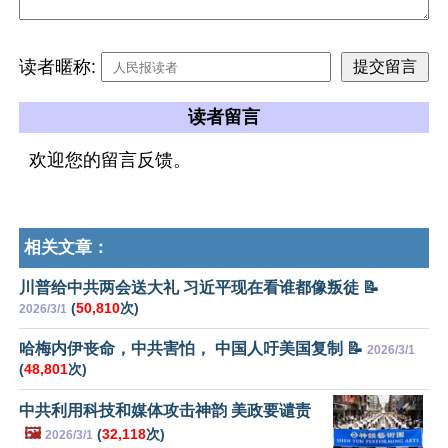
读者暱称:
读者留言
欢迎您的留言反馈。
相关文章：
川普给中共两会送大礼 习近平现在看谁都像叛徒 📝
(
50,810
次)
2026/3/1
哈梅内伊丧命，中共害怕， 中国人吁美国复制 📝
2026/3/1
(
48,801
次)
中共利用科技和媒体攻击神韵 美政要谴责
🖼️
(
32,118
次)
2026/3/1