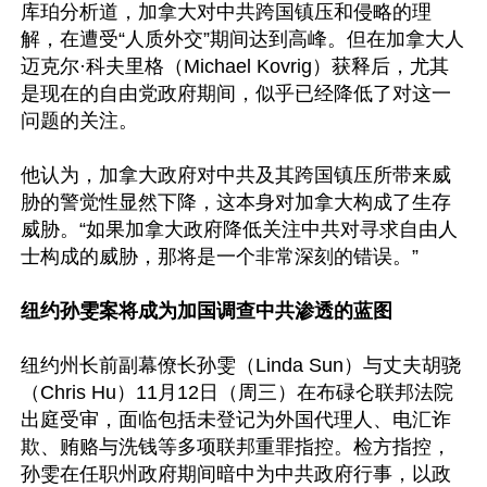
库珀分析道，加拿大对中共跨国镇压和侵略的理
解，在遭受“人质外交”期间达到高峰。但在加拿大人
迈克尔·科夫里格（Michael Kovrig）获释后，尤其
是现在的自由党政府期间，似乎已经降低了对这一
问题的关注。

他认为，加拿大政府对中共及其跨国镇压所带来威
胁的警觉性显然下降，这本身对加拿大构成了生存
威胁。“如果加拿大政府降低关注中共对寻求自由人
士构成的威胁，那将是一个非常深刻的错误。”

纽约孙雯案将成为加国调查中共渗透的蓝图
纽约州长前副幕僚长孙雯（Linda Sun）与丈夫胡骁
（Chris Hu）11月12日（周三）在布碌仑联邦法院
出庭受审，面临包括未登记为外国代理人、电汇诈
欺、贿赂与洗钱等多项联邦重罪指控。检方指控，
孙雯在任职州政府期间暗中为中共政府行事，以政