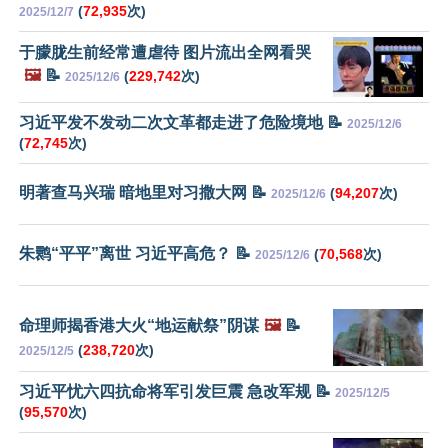
(
72,935
次)
2025/12/7
于朦胧生前经常遭虐待 图片流出全网看哭
🖼️
📝
(
229,742
次)
2025/12/6
习近平发不发动二次文革都走进了危险境地 📝
2025/12/6
(
72,745
次)
明著查马兴瑞 暗地里对习撒大网 📝
(
94,207
次)
2025/12/6
朱鹮“平平”离世 习近平高危？ 📝
(
70,568
次)
2025/12/6
命理师揭香港大火“地运献祭”阴谋
🖼️
📝
(
238,720
次)
2025/12/5
习近平忧六四抗命将军引发巨震 急改军规 📝
2025/12/5
(
95,570
次)