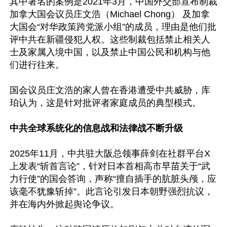
其中著名的案例是2021年3月，中国外交部宣布制裁
加拿大国会议员庄文浩（Michael Chong） 及加拿
大国会“对华政策跨党派小组”的成员，理由是他们批
评中共在新疆侵犯人权。这些制裁包括禁止相关人
士及家属入境中国，以及禁止中国公民和机构与他
们进行往来。

国会议员庄文浩的家人曾在香港遭受中共威胁，库
珀认为，这是针对批评者家庭成员的典型模式。

中共全球系统化的信息战和法律战不断升级
2025年11月，中共驻大阪总领事薛剑在社群平台X
上发表“斩首言论”，针对日本首相高市早苗关于“武
力行使”的国会答询，声称“擅自插手的肮脏头颅，应
该毫不犹豫斩掉”。此言论引发日本朝野强烈抗议，
并在海内外掀起舆论争议。
