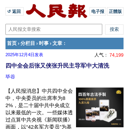
↺ 返回 
电子报
正體版
首页
分栏目
时事
文章
›
›
›
：
2025年12月4日
发表
人气：
74,199
四中全会后张又侠张升民主导军中大清洗
毕谷
【人民报消息】中共四中全会
中，中央委员的出席率为8
2%，是二十届中共中央成立
以来最低的一次。一些媒体透
过点算中共央视《新闻联播》
画面，以“42名军方委员”为基