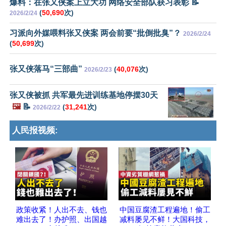
爆料：在张又侠案上立大功 网络安全部队获习表彰 📝
(
50,690
次)
2026/2/24
习派向外媒喂料张又侠案 两会前要“批倒批臭”？
2026/2/24
(
50,699
次)
张又侠落马“三部曲”
(
40,076
次)
2026/2/23
张又侠被抓 共军最先进训练基地停摆30天
🖼️
📝
(
31,241
次)
2026/2/22
人民报视频:
政策收紧！人出不去、钱也
中国豆腐渣工程遍地！偷工
难出去了！办护照、出国越
减料屡见不鲜！大国科技，