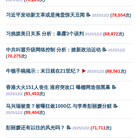
习近平发动新文革或是掩盖惊天丑闻 📝
(
78,554
次)
2025/12/2
习挑拨美日关系 分析：暴露3个误判
(
69,872
次)
2025/12/2
中共叫嚣升级网络控制 分析：掀新政治运动 📝
2025/12/2
(
70,275
次)
牛顿手稿揭示：末日就在21世纪？
▶️
(
88,561
次)
2025/12/2
香港大火151人丧生 港府突改口 曝棚网造假黑幕 📝
(
91,453
次)
2025/12/2
马兴瑞被查？被曝狂敛1000亿 与李希彭丽媛分赃 📝
(
99,404
次)
2025/12/2
彭丽媛还有以往的风光吗？ 📝
(
71,711
次)
2025/12/2