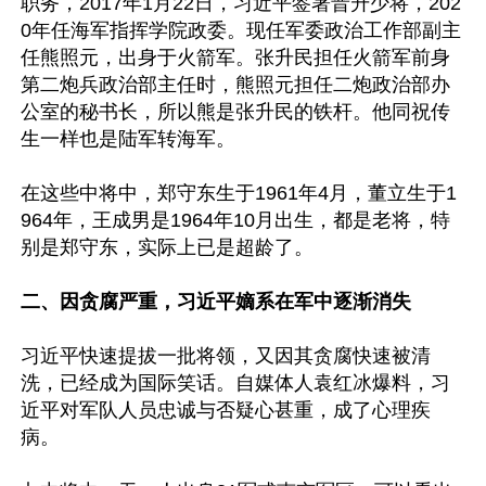
职务，2017年1月22日，习近平签署晋升少将，202
0年任海军指挥学院政委。现任军委政治工作部副主
任熊照元，出身于火箭军。张升民担任火箭军前身
第二炮兵政治部主任时，熊照元担任二炮政治部办
公室的秘书长，所以熊是张升民的铁杆。他同祝传
生一样也是陆军转海军。

在这些中将中，郑守东生于1961年4月，董立生于1
964年，王成男是1964年10月出生，都是老将，特
别是郑守东，实际上已是超龄了。

二、因贪腐严重，习近平嫡系在军中逐渐消失
习近平快速提拔一批将领，又因其贪腐快速被清
洗，已经成为国际笑话。自媒体人袁红冰爆料，习
近平对军队人员忠诚与否疑心甚重，成了心理疾
病。
