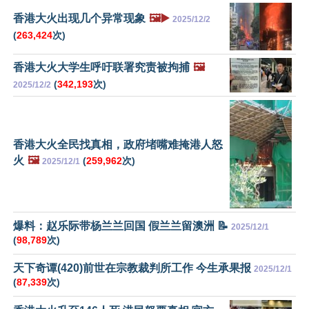
香港大火出现几个异常现象
🖼️▶️
2025/12/2
(
263,424
次)
香港大火大学生呼吁联署究责被拘捕
🖼️
(
342,193
次)
2025/12/2
香港大火全民找真相，政府堵嘴难掩港人怒
火
🖼️
(
259,962
次)
2025/12/1
爆料：赵乐际带杨兰兰回国 假兰兰留澳洲 📝
2025/12/1
(
98,789
次)
天下奇谭(420)前世在宗教裁判所工作 今生承果报
2025/12/1
(
87,339
次)