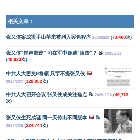
相关文章：
张又侠案成烫手山芋未被列入罢免程序
(
73,460
次)
2026/2/28
张又侠“销声匿迹” 习在军中疑遭“阻击”？ 📝
2026/2/27
(
48,923
次)
中共人大罢免9将领 只字不提张又侠
🖼️
(
128,902
次)
2026/2/27
中共人大召开会议 张又侠成关注焦点 📝
(
49,713
2026/2/26
次)
张又侠生死成谜 同一天传出不同版本
🖼️
📝
(
224,744
次)
2026/2/25