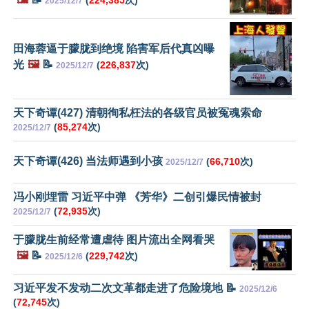
(
224,385
次)
2025/12/7
田海蓉逼于朦胧到绝境 陷害军后代真凶曝
光
🖼️
📝
(
226,837
次)
2025/12/7
天下奇谭(427) 清朝徇私枉法的各级官员被冤魂索命
(
85,274
次)
2025/12/7
天下奇谭(426) 当法师遇到小孩
(
66,710
次)
2025/12/7
冯小刚埋雷 习近平中弹 《芳华》二创引爆民情被封
(
72,935
次)
2025/12/7
于朦胧生前经常遭虐待 图片流出全网看哭
🖼️
📝
(
229,742
次)
2025/12/6
习近平发不发动二次文革都走进了危险境地 📝
2025/12/6
(
72,745
次)