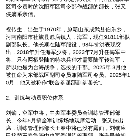
区司令员时的沈阳军区司令部作战部的部长，张又
侠嫡系亲信。

祝传生，出生于1970年，原籍山东成武县伯乐乡，
河南南阳市社旗县赊店镇人，海军，现任91811部队
副部队长。他长期在陆军服役，98年抗洪表现突
出，2018年升任海军少将，2023年7月升任海军中
将。只有两栖登陆的特殊兵种才需要陆军转海军，
所以他是为台海战争，选拔的干部。2025年 3月他
被任命为东部战区副司令员兼陆军司令员。2025年1
0月，他又被称作“联合参谋部副参谋长”。

2、训练与动员职位体系

刘镝，空军中将，中央军事委员会训练管理部部
长。今年5月搞全军训练场地观摩活动，张又侠出
席，训练管理部部长王春中将已没有露面，刘镝应
已接替王春掌管中央军委训练管理部。张升民曾担