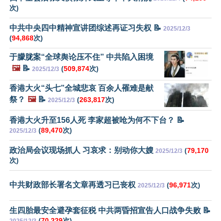
次)
中共中央四中精神宣讲团综述再证习失权 📝
2025/12/3
(
94,868
次)
于朦胧案“全球舆论压不住” 中共陷入困境
🖼️
📝
(
509,874
次)
2025/12/3
香港大火“头七”全城悲哀 百余人罹难是献
祭？
🖼️
📝
(
263,817
次)
2025/12/3
香港大火升至156人死 李家超被呛为何不下台？ 📝
(
89,470
次)
2025/12/3
政治局会议现场抓人 习哀求：别动你大嫂
(
79,170
2025/12/3
次)
中共财政部长署名文章再透习已丧权
(
96,971
次)
2025/12/3
生四胎最安全避孕套征税 中共两昏招宣告人口战争失败 📝
(
70,229
次)
2025/12/3