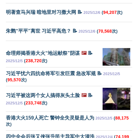
明著查马兴瑞 暗地里对习撒大网 📝
(
94,207
次)
2025/12/6
朱鹮“平平”离世 习近平高危？ 📝
(
70,568
次)
2025/12/6
命理师揭香港大火“地运献祭”阴谋
🖼️
📝
(
238,720
次)
2025/12/5
习近平忧六四抗命将军引发巨震 急改军规 📝
2025/12/5
(
95,570
次)
习近平被这两个女人搞得灰头土脸
🖼️
📝
(
233,748
次)
2025/12/5
香港大火159人死亡 警钟全失灵疑是人为
(
88,175
2025/12/5
次)
四中全会后张又侠张升民主导军中大清洗
(
74,199
2025/12/4