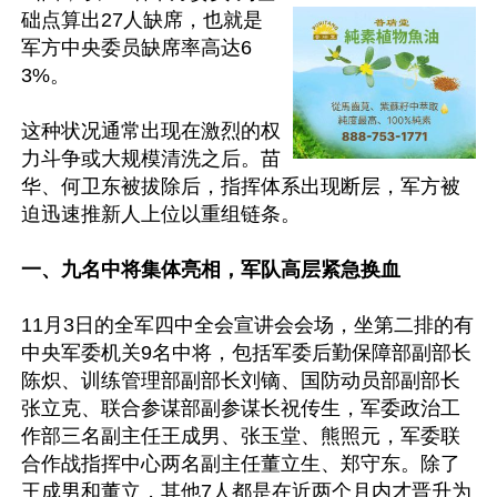
础点算出27人缺席，也就是
军方中央委员缺席率高达6
3%。

这种状况通常出现在激烈的权
力斗争或大规模清洗之后。苗
华、何卫东被拔除后，指挥体系出现断层，军方被
迫迅速推新人上位以重组链条。

一、九名中将集体亮相，军队高层紧急换血
11月3日的全军四中全会宣讲会会场，坐第二排的有
中央军委机关9名中将，包括军委后勤保障部副部长
陈炽、训练管理部副部长刘镝、国防动员部副部长
张立克、联合参谋部副参谋长祝传生，军委政治工
作部三名副主任王成男、张玉堂、熊照元，军委联
合作战指挥中心两名副主任董立生、郑守东。除了
王成男和董立，其他7人都是在近两个月内才晋升为