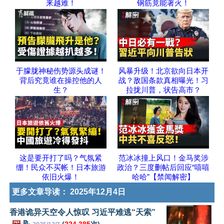
来越难！
钢筋竟能著火！
于朦胧神秘伤势源头成谜！
风暴升级！北京欲向日本开
背后究竟谁在操控他的人
战？敌国条款真相曝光！习
生？
拉拢川普，状告高市？
这是要开打了吗？气氛紧
范冰冰撞上风口！金马奖涉
绷！民众不买帐！日本旅游
政治？三度删帖后回应“嘻嘻
依旧火爆！
哈哈”【禁闻解密】
更多文章导读：
2025年12月4日
香港诡异天空令人惊叹 习近平难逃“天索”
🖼️
📝