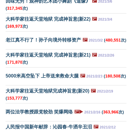
回味无穷！观神韵艺术团小舞剧《道缘》
🖼️
2021/3/6
(
317,345
次)
大科学家往返天堂地狱 完成神旨意(新22)
🖼️
2021/3/4
(
169,973
次)
老江真不行了！孙子向境外转移资产
🖼️
(
480,551
次)
2021/3/2
大科学家往返天堂地狱 完成神旨意(新21)
🖼️
2021/2/26
(
171,870
次)
5000米高空坠下 上帝送来救命大腿
🖼️
(
180,508
次)
2021/2/23
大科学家往返天堂地狱完成神旨意(新20)
🖼️
2021/2/19
(
153,777
次)
两位法学教授跟党较劲 笑爆网络
🖼️▶️
(
363,966
次)
2021/2/16
人民报中国新年献辞：沁园春·牛洒辛丑泪
🖼️
2021/2/12