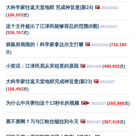
大科学家往返天堂地狱 完成神旨意(新24)
🖼️
2021/3/14
(
166,053
次)
这个文件超出了江泽民能够容忍的范围(8图)
2021/3/13
(
536,767
次)
袋鼠岩画闹的！科学家拿达尔文打镲
🖼️
(
716,180
2021/3/10
次)
小笑话：江泽民屈从宋祖英的原因
🖼️
(
490,933
次)
2021/3/9
大科学家往返天堂地狱完成神旨意(新23)
🖼️
2021/3/7
(
156,493
次)
为什么中共害怕这个13秒长的视频
🖼️▶️
(
265,988
次)
2021/3/7
累不累啊？习与江蛤拉锯拉到今天
🖼️
(
367,418
次)
2021/3/7