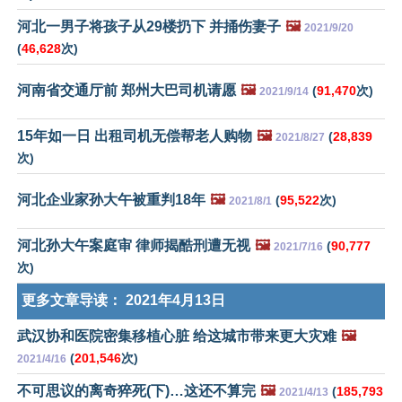
河北一男子将孩子从29楼扔下 并捅伤妻子
🖼️
2021/9/20
(
46,628
次)
河南省交通厅前 郑州大巴司机请愿
🖼️
(
91,470
次)
2021/9/14
15年如一日 出租司机无偿帮老人购物
🖼️
(
28,839
2021/8/27
次)
河北企业家孙大午被重判18年
🖼️
(
95,522
次)
2021/8/1
河北孙大午案庭审 律师揭酷刑遭无视
🖼️
(
90,777
2021/7/16
次)
更多文章导读：
2021年4月13日
武汉协和医院密集移植心脏 给这城市带来更大灾难
🖼️
(
201,546
次)
2021/4/16
不可思议的离奇猝死(下)…这还不算完
🖼️
(
185,793
2021/4/13