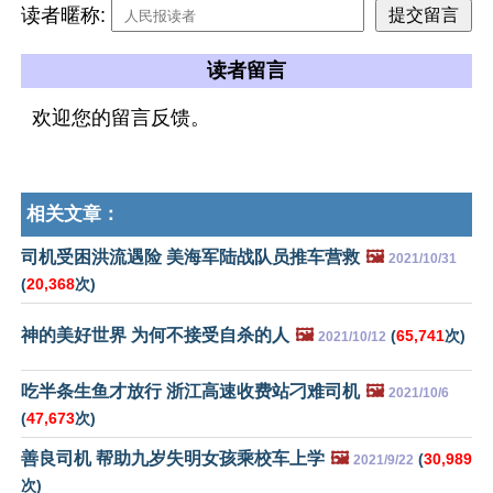
读者暱称:
读者留言
欢迎您的留言反馈。
相关文章：
司机受困洪流遇险 美海军陆战队员推车营救
🖼️
2021/10/31
(
20,368
次)
神的美好世界 为何不接受自杀的人
🖼️
(
65,741
次)
2021/10/12
吃半条生鱼才放行 浙江高速收费站刁难司机
🖼️
2021/10/6
(
47,673
次)
善良司机 帮助九岁失明女孩乘校车上学
🖼️
(
30,989
2021/9/22
次)