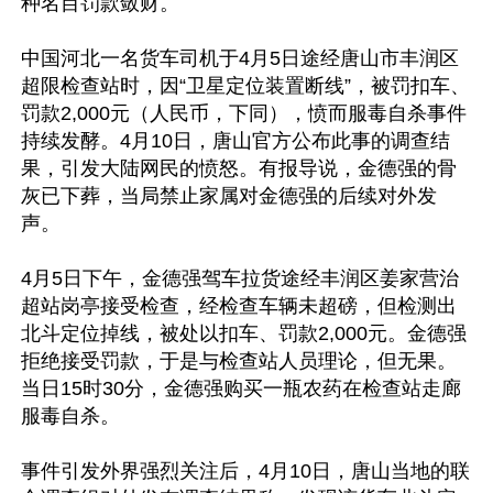
种名目罚款敛财。

中国河北一名货车司机于4月5日途经唐山市丰润区
超限检查站时，因“卫星定位装置断线”，被罚扣车、
罚款2,000元（人民币，下同），愤而服毒自杀事件
持续发酵。4月10日，唐山官方公布此事的调查结
果，引发大陆网民的愤怒。有报导说，金德强的骨
灰已下葬，当局禁止家属对金德强的后续对外发
声。

4月5日下午，金德强驾车拉货途经丰润区姜家营治
超站岗亭接受检查，经检查车辆未超磅，但检测出
北斗定位掉线，被处以扣车、罚款2,000元。金德强
拒绝接受罚款，于是与检查站人员理论，但无果。
当日15时30分，金德强购买一瓶农药在检查站走廊
服毒自杀。

事件引发外界强烈关注后，4月10日，唐山当地的联