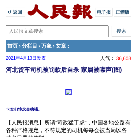
↺ 返回 
电子报
正體版
首页
分栏目
万象
文章
›
›
›
：
2021年4月13日
发表
人气：
36,603
河北货车司机被罚款后自杀 家属被噤声(图)
【人民报消息】所谓“苛政猛于虎”，中国各地公路有
各种严格规定，不符规定的司机每每会被当局以各