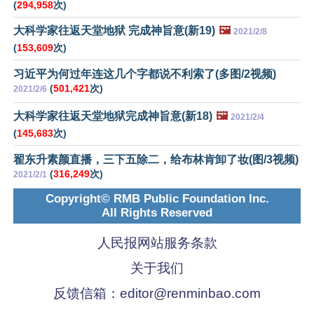
(
294,958
次)
大科学家往返天堂地狱 完成神旨意(新19)
🖼️
2021/2/8
(
153,609
次)
习近平为何过年连这几个字都说不利索了(多图/2视频)
(
501,421
次)
2021/2/6
大科学家往返天堂地狱完成神旨意(新18)
🖼️
2021/2/4
(
145,683
次)
翟东升素颜直播，三下五除二，给布林肯卸了妆(图/3视频)
(
316,249
次)
2021/2/1
Copyright© RMB Public Foundation Inc.
All Rights Reserved
人民报网站服务条款
关于我们
反馈信箱：
editor@renminbao.com