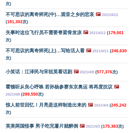
次)
不可思议的离奇猝死(中)…观音之乡的悲哀
🖼️
2021/4/12
(
191,302
次)
失事时这位飞行员不需要脊梁骨发凉
🖼️
(
179,001
2021/4/12
次)
不可思议的离奇猝死(上)…写给活人看
🖼️
(
246,630
2021/4/11
次)
小笑话：江泽民与宋祖英看话剧
🖼️
(
577,376
次)
2021/4/9
霍顿听从良心呼唤 若孙杨参赛东京奥运 将再度抗议
🖼️
(
289,550
次)
2021/4/8
惊人前世回忆！月亮是这样制造出来的
🖼️
(
245,242
2021/4/4
次)
英美两国怪事 男子吃完薯片就醉倒
🖼️
(
175,363
次)
2021/4/3