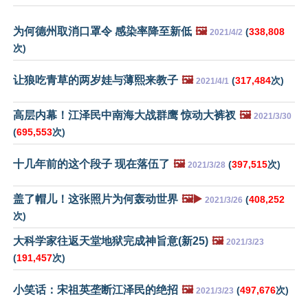
为何德州取消口罩令 感染率降至新低
🖼️
(
338,808
2021/4/2
次)
让狼吃青草的两岁娃与薄熙来教子
🖼️
(
317,484
次)
2021/4/1
高层内幕！江泽民中南海大战群鹰 惊动大裤衩
🖼️
2021/3/30
(
695,553
次)
十几年前的这个段子 现在落伍了
🖼️
(
397,515
次)
2021/3/28
盖了帽儿！这张照片为何轰动世界
🖼️▶️
(
408,252
2021/3/26
次)
大科学家往返天堂地狱完成神旨意(新25)
🖼️
2021/3/23
(
191,457
次)
小笑话：宋祖英垄断江泽民的绝招
🖼️
(
497,676
次)
2021/3/23