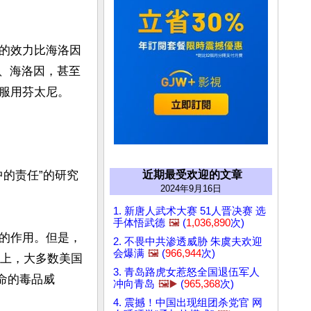
的效力比海洛因
药、海洛因，甚至
服用芬太尼。

近期最受欢迎的文章
中的责任”的研究
2024年9月16日
1. 新唐人武术大赛 51人晋决赛 选
手体悟武德
🖼️
(
1,036,890
次)
的作用。但是，
2. 不畏中共渗透威胁 朱虞夫欢迎
会爆满
🖼️
(
966,944
次)
实上，大多数美国
3. 青岛路虎女惹怒全国退伍军人
命的毒品威
冲向青岛
🖼️▶️
(
965,368
次)
4. 震撼！中国出现组团杀党官 网