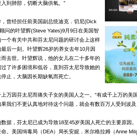
入到肺部，切断大脑供氧。”

，曾经担任前美国副总统迪克．切尼(Dick 
安顾问的叶望辉(Steve Yates)9月9日在美国智
的一个有关中共和芬太尼问题的研讨会上这样
最后一刻。叶望辉26岁的养女去年10月因
量而去世。叶望辉说，他的女儿在二十多年的
闯过了许多困境和低谷，直到芬太尼导致她的
停止，大脑因长期缺氧而死亡。

千上万因芬太尼而痛失子女的美国人之一。“有成千上万的美
果我们不更认真地对待这个问题，就会有数百万人受到波及。
数据，芬太尼已成为导致18至45岁美国人死亡的主要原因。202
。美国缉毒局（DEA）局长安妮．米尔格拉姆（Anne Milg