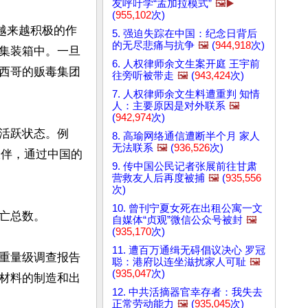
友呼吁学“孟加拉模式”
🖼️▶️
(
955,102
次)
越来越积极的作
5. 强迫失踪在中国：纪念日背后
的无尽悲痛与抗争
🖼️
(
944,918
次)
集装箱中。一旦
6. 人权律师余文生案开庭 王宇前
西哥的贩毒集团
往旁听被带走
🖼️
(
943,424
次)
7. 人权律师余文生料遭重判 知情
人：主要原因是对外联系
🖼️
(
942,974
次)
活跃状态。例
8. 高瑜网络通信遭断半个月 家人
无法联系
🖼️
(
936,526
次)
作伙伴，通过中国的
9. 传中国公民记者张展前往甘肃
营救友人后再度被捕
🖼️
(
935,556
次)
10. 曾刊宁夏女死在出租公寓一文
总数。

自媒体“贞观”微信公众号被封
🖼️
(
935,170
次)
11. 遭百万通缉无碍倡议决心 罗冠
重量级调查报告
聪：港府以连坐滋扰家人可耻
🖼️
(
935,047
次)
材料的制造和出
12. 中共活摘器官幸存者：我失去
正常劳动能力
🖼️
(
935,045
次)