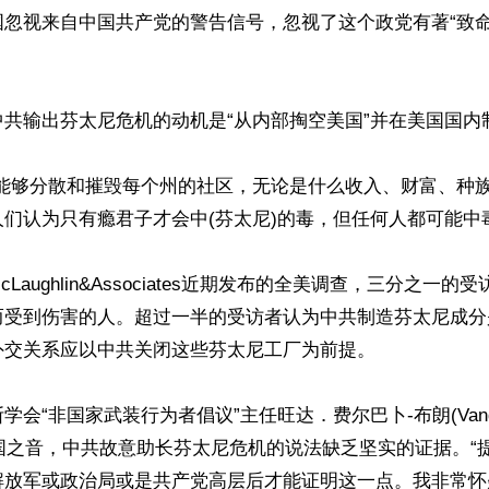
国忽视来自中国共产党的警告信号，忽视了这个政党有著“致
共输出芬太尼危机的动机是“从内部掏空美国”并在美国国内制
的能够分散和摧毁每个州的社区，无论是什么收入、财富、种
们认为只有瘾君子才会中(芬太尼)的毒，但任何人都可能中毒
Laughlin&Associates近期发布的全美调查，三分之一
而受到伤害的人。超过一半的受访者认为中共制造芬太尼成分
交关系应以中共关闭这些芬太尼工厂为前提。

会“非国家武装行为者倡议”主任旺达．费尔巴卜-布朗(Vanda F
诉美国之音，中共故意助长芬太尼危机的说法缺乏坚实的证据。“
解放军或政治局或是共产党高层后才能证明这一点。我非常怀