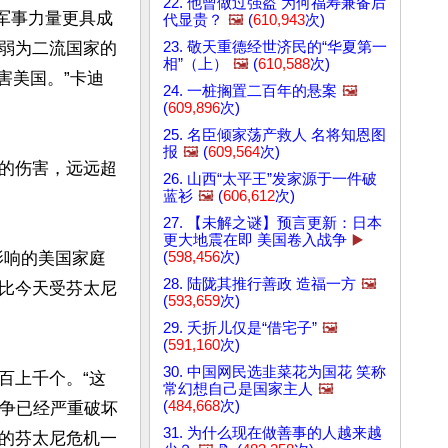
22. 他曾做过强盗 为何福寿兼备后
展军事力量更具成
代显贵？
🖼️
(
610,943
次)
23. 敬天重德经世济民的“华夏第一
弱为二流国家的
相”（上）
🖼️
(
610,588
次)
害美国。”卡迪
24. 一桩搁置二百年的悬案
🖼️
(
609,896
次)
25. 名臣倾家荡产救人 名将知恩图
报
🖼️
(
609,564
次)
的伤害，远远超
26. 山西“太平王”发家源于一件破
蓝衫
🖼️
(
606,612
次)
27. 【未解之谜】预言更新：日本
更大地震在即 美国卷入战争
▶️
(
598,456
次)
影响的美国家庭
28. 陆陇其推行善政 造福一方
🖼️
比今天受芬太尼
(
593,659
次)
29. 夭折儿仅是“借宅子”
🖼️
(
591,160
次)
30. 中国网民选韭菜花为国花 笑称
百上千个。“这
常幻想自己是国家主人
🖼️
(
484,668
次)
战争已经严重破坏
31. 为什么现在做善事的人越来越
的芬太尼危机一