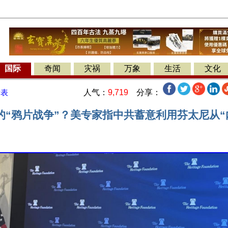
国际
奇闻
灾祸
万象
生活
文化
人气：
9,719
分享：
发表
的“鸦片战争”？美专家指中共蓄意利用芬太尼从“