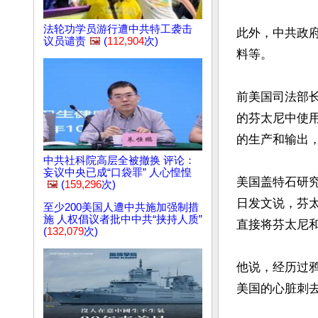
法轮功学员游行遭中共特工袭击
此外，中共政
议员谴责
🖼️
(
112,904
次)
料等。

前美国司法部长威
的芬太尼中使
的生产和输出，
中共社科院高层全被撤换 评论：
妄议中央已成“口袋罪” 人心惶惶
美国盖特石研究所（G
🖼️
(
159,296
次)
日发文说，芬
至少200美国人遭中共施加强制措
施 人权倡议者批中中共“挟持人质”
直接将芬太尼和
(
132,079
次)
他说，经历过
美国的心脏刺去