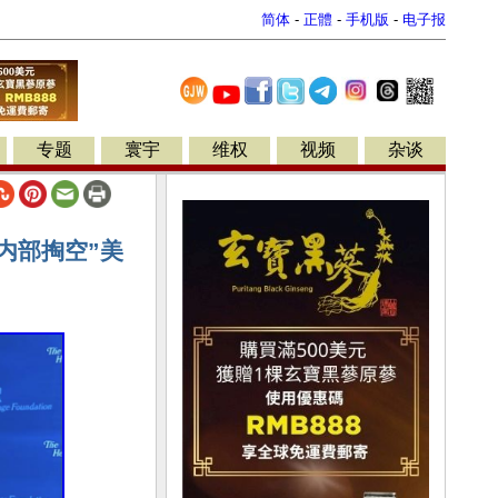
简体
-
正體
-
手机版
-
电子报
专题
寰宇
维权
视频
杂谈
内部掏空”美