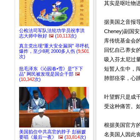
其实是呕吐物进
据美国之音报导
公检法司军队法轮功学员祝李洪
Cheney)副国
志大师中秋好
🖼️
(
10,113
次)
库传统基金会
真主党出现“重大安全漏洞” 寻呼机
回忆自己养女的
爆炸，至少8死 2000多人伤 (
9,501
次)
吸入芬太尼过
短暂人生中，
批毛泽东《沁园春•雪》是“下下
品” 网民被发现是国企干部
🖼️
肺部痉挛，心跳
(
10,342
次)
叶望辉只是成
受这种痛苦。如
根据美国官方的
美国掐住中共高官的脖子 彭丽媛
名美国人因此丧命
要唱《最后一夜》
🖼️
(
33,814
次)