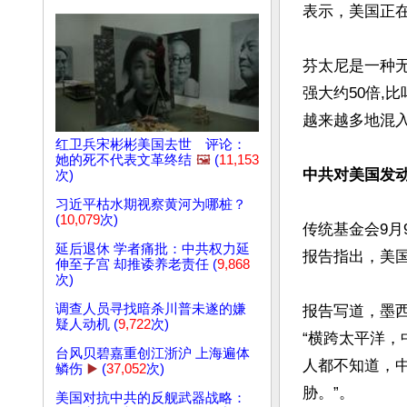
表示，美国正在
芬太尼是一种
强大约50倍,
越来越多地混
红卫兵宋彬彬美国去世 评论：
她的死不代表文革终结
🖼️
(
11,153
中共对美国发动
次)
习近平枯水期视察黄河为哪桩？
(
10,079
次)
传统基金会9月
延后退休 学者痛批：中共权力延
报告指出，美国
伸至子宫 却推诿养老责任 (
9,868
次)
调查人员寻找暗杀川普未遂的嫌
报告写道，墨
疑人动机 (
9,722
次)
“横跨太平洋，
台风贝碧嘉重创江浙沪 上海遍体
人都不知道，中
鳞伤
▶️
(
37,052
次)
胁。”。

美国对抗中共的反舰武器战略：