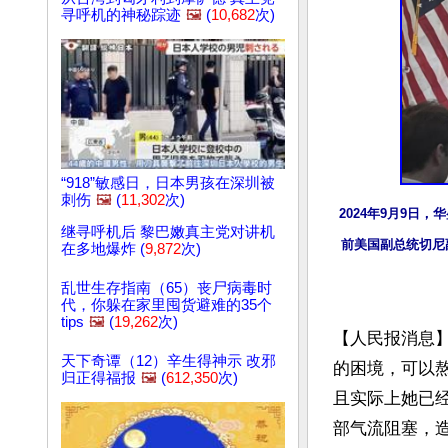
寻呼机的神秘踪迹
🖼️
(
10,682
次)
“918”敏感日，日本男孩在深圳被
刺伤
🖼️
(
11,302
次)
2024年9月9日
继寻呼机后 黎巴嫩真主党对讲机
前美国副总统切尼副
在多地爆炸 (
9,872
次)
乱世生存指南（65）丧尸病毒时
代，你躲在家里囤货避难的35个
tips
🖼️
(
19,262
次)
【人民报消息】
天下奇谭（12）辛生得神示 改邪
的困境，可以
归正得福报
🖼️
(
612,350
次)
且实际上她已
部气流阻塞，造