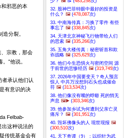
少？
🖼️
📝 (
483,258
次)
命和邪恶的本
32. 股神巴菲特眼中最好的投资是
什么？
🖼️
(
478,087
次)
33. 中南海传真：习换了零件 有些
事忘了
🖼️
(
338,845
次)
造分裂。

34. 天津北京神秘飞行物带给人们
的思索
🖼️
(
335,266
次)
35. 五角大楼传真：秘密斩首和欺
族、宗教，那会
诈战略
🖼️
(
325,629
次)
。”他说。

36. 他们今生恐惧火与密闭空间 源
于前世的悲惨经历
🖼️
(
319,749
次)
37. 2026年中国要变天？奇人预言
的受访者承认他们认
惊人 中共万没想到石头也成催命
符
🖼️
(
313,534
次)
是有意识的决
38. 他们像没有嘴的蜉蝣 死的悄无
声息
🖼️▶️
(
303,346
次)
39. 他参加乡试为何遭到父亲亡灵
痛斥？
🖼️
(
301,951
次)
elbab-
40. 毁坏佛像头的人 现世现报
🖼️
提出这种说法的
(
300,510
次)
疑传统基金会有
41. 天下奇谭（9）：以织针为武