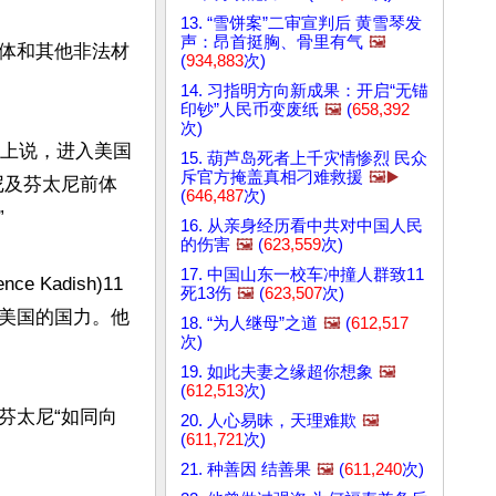
13. “雪饼案”二审宣判后 黄雪琴发
声：昂首挺胸、骨里有气
🖼️
体和其他非法材
(
934,883
次)
14. 习指明方向新成果：开启“无锚
印钞”人民币变废纸
🖼️
(
658,392
次)
证会上说，进入美国
15. 葫芦岛死者上千灾情惨烈 民众
斥官方掩盖真相刁难救援
🖼️▶️
尼及芬太尼前体
(
646,487
次)


16. 从亲身经历看中共对中国人民
的伤害
🖼️
(
623,559
次)
17. 中国山东一校车冲撞人群致11
 Kadish)11
死13伤
🖼️
(
623,507
次)
美国的国力。他
18. “为人继母”之道
🖼️
(
612,517
次)
19. 如此夫妻之缘超你想象
🖼️
(
612,513
次)
芬太尼“如同向
20. 人心易昧，天理难欺
🖼️
(
611,721
次)
21. 种善因 结善果
🖼️
(
611,240
次)