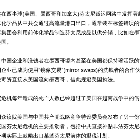
共在西半球(美国、墨西哥和加拿大)芬太尼贩运网路中发挥著
体化学品从中共会通过⾼流量港⼝出⼝，通常装在标签错误的
毒集团会利用前体化学品制造芬太尼成品以供分销，比如在墨
国。

，中国企业和洗钱者在墨西哥境内甚至在美国都保持著活跃的
业已成为使用“镜像交易”(mirror swaps)的洗钱者的合
免毒资直接从美国流向墨西哥，借此规避美国执法。

尼危机每年造成的死亡人数已经超过了美国在越南战争中的伤亡
国众议院美国与中国共产党战略竞争特设委员会发布了另一份
美国芬太尼危机的主要推动者，包括中共直接补贴非法芬太尼
项实际上鼓励出口某些芬太尼前体的退税计划。
