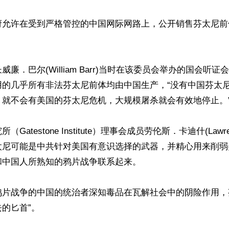
府允许在受到严格管控的中国网际网路上，公开销售芬太尼前
廉．巴尔(William Barr)当时在该委员会举办的国会听
用的几乎所有非法芬太尼前体均由中国生产，“没有中国芬太
就不会有美国的芬太尼危机，大规模屠杀就会有效地停止。”
atestone Institute）理事会成员劳伦斯．卡迪什(Lawrence
太尼可能是中共针对美国有意识选择的武器，并精心用来削弱
中国人所熟知的鸦片战争联系起来。

鸦片战争的中国的统治者深知毒品在瓦解社会中的阴险作用，
的匕首”。
