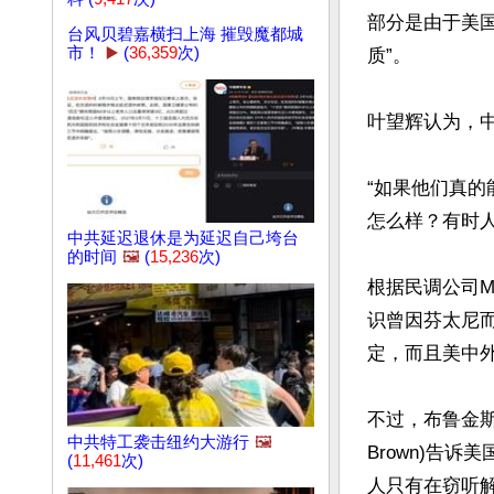
部分是由于美
台风贝碧嘉横扫上海 摧毁魔都城
市！
▶️
(
36,359
次)
质”。

叶望辉认为，中
“如果他们真
怎么样？有时人
中共延迟退休是为延迟自己垮台
的时间
🖼️
(
15,236
次)
根据民调公司Mc
识曾因芬太尼
定，而且美中外
不过，布鲁金斯学
中共特工袭击纽约大游行
🖼️
Brown)告
(
11,461
次)
人只有在窃听