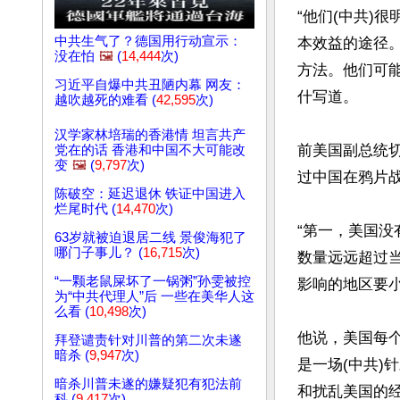
“他们(中共)
中共生气了？德国用行动宣示：
本效益的途径
没在怕
🖼️
(
14,444
次)
方法。他们可能
习近平自爆中共丑陋内幕 网友：
什写道。

越吹越死的难看 (
42,595
次)
汉学家林培瑞的香港情 坦言共产
前美国副总统
党在的话 香港和中国不大可能改
变
🖼️
(
9,797
次)
过中国在鸦片战
陈破空：延迟退休 铁证中国进入
烂尾时代 (
14,470
次)
“第一，美国
63岁就被迫退居二线 景俊海犯了
哪门子事儿？ (
16,715
次)
数量远远超过
“一颗老鼠屎坏了一锅粥”孙雯被控
影响的地区要小
为“中共代理人”后 一些在美华人这
么看 (
10,498
次)
他说，美国每
拜登谴责针对川普的第二次未遂
暗杀 (
9,947
次)
是一场(中共)
暗杀川普未遂的嫌疑犯有犯法前
和扰乱美国的
科 (
9,417
次)