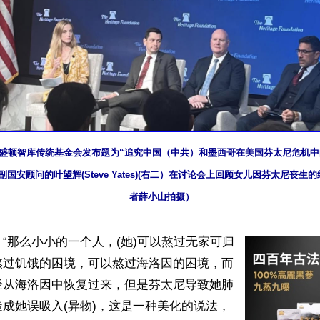
，华盛顿智库传统基金会发布题为“追究中国（中共）和墨西哥在美国芬太尼危机中
国安顾问的叶望辉(Steve Yates)(右二）在讨论会上回顾女儿因芬太尼丧生
者薛小山拍摄）
“那么小小的一个人，(她)可以熬过无家可归
熬过饥饿的困境，可以熬过海洛因的困境，而
经从海洛因中恢复过来，但是芬太尼导致她肺
成她误吸入(异物)，这是一种美化的说法，