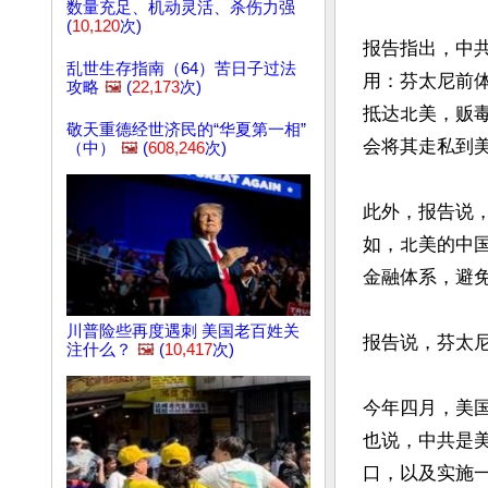
数量充足、机动灵活、杀伤力强
(
10,120
次)
报告指出，中
乱世生存指南（64）苦日子过法
用：芬太尼前
攻略
🖼️
(
22,173
次)
抵达北美，贩
敬天重德经世济民的“华夏第一相”
会将其⾛私到美
（中）
🖼️
(
608,246
次)
此外，报告说
如，北美的中国企
金融体系，避
川普险些再度遇刺 美国老百姓关
报告说，芬太
注什么？
🖼️
(
10,417
次)
今年四月，美
也说，中共是
口，以及实施一